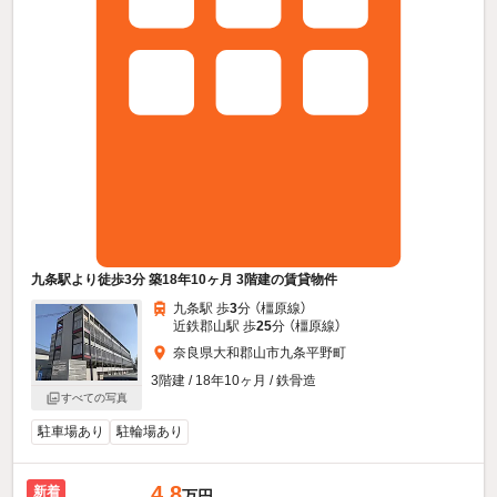
九条駅より徒歩3分 築18年10ヶ月 3階建の賃貸物件
九条駅 歩
3
分 （橿原線）
近鉄郡山駅 歩
25
分 （橿原線）
奈良県大和郡山市九条平野町
3階建 / 18年10ヶ月 / 鉄骨造
すべての写真
駐車場あり
駐輪場あり
4.8
新着
万円