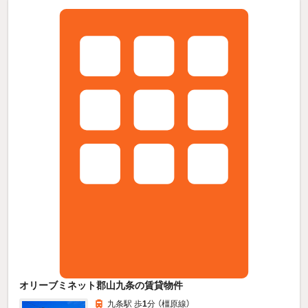
オリーブミネット郡山九条の賃貸物件
九条駅 歩
1
分 （橿原線）