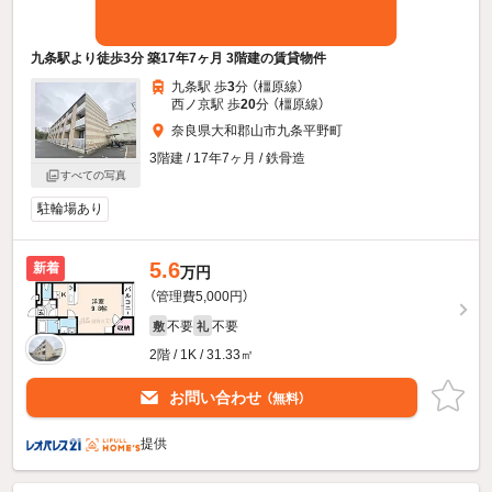
九条駅より徒歩3分 築17年7ヶ月 3階建の賃貸物件
九条駅 歩
3
分 （橿原線）
西ノ京駅 歩
20
分 （橿原線）
奈良県大和郡山市九条平野町
3階建 / 17年7ヶ月 / 鉄骨造
すべての写真
駐輪場あり
5.6
新着
万円
（管理費5,000円）
不要
不要
敷
礼
2階 / 1K / 31.33㎡
お問い合わせ
（無料）
提供