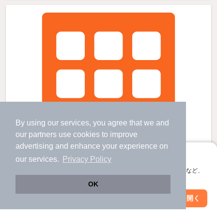
By using our services, you agree that we and
our
partners
use cookies to improve
advertising and enhance your experience on
アプリに切り替えて、サクサクお部屋探し
our services.
Privacy Policy
会員登録なしですぐ使える。マップ検索やお気に入り保存など、
アプリ限定の便利な機能が使えます！
OK
Web版で続行
アプリを開く
市区町村を変更
絞り込み条件を変更
九条駅より徒歩3分 築17年7ヶ月 3階建の賃貸物件