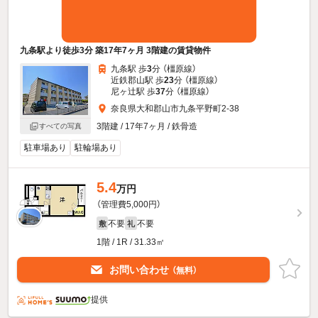
九条駅より徒歩3分 築17年7ヶ月 3階建の賃貸物件
九条駅 歩
3
分 （橿原線）
近鉄郡山駅 歩
23
分 （橿原線）
尼ヶ辻駅 歩
37
分 （橿原線）
奈良県大和郡山市九条平野町2-38
3階建 / 17年7ヶ月 / 鉄骨造
すべての写真
駐車場あり
駐輪場あり
5.4
万円
（管理費5,000円）
不要
不要
敷
礼
1階 / 1R / 31.33㎡
お問い合わせ
（無料）
提供