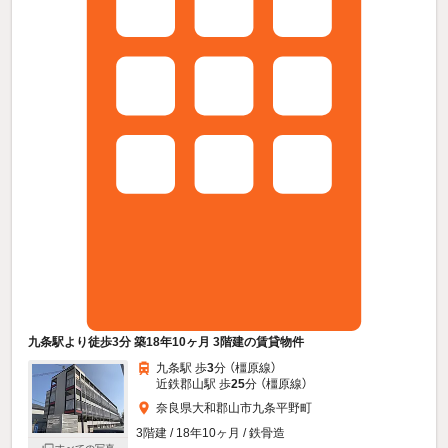
九条駅より徒歩3分 築18年10ヶ月 3階建の賃貸物件
九条駅 歩
3
分 （橿原線）
近鉄郡山駅 歩
25
分 （橿原線）
奈良県大和郡山市九条平野町
3階建 / 18年10ヶ月 / 鉄骨造