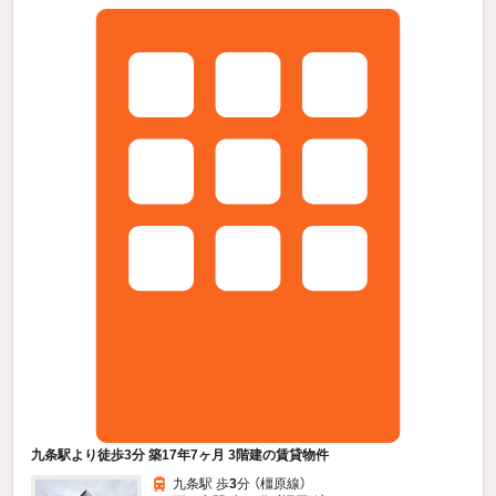
九条駅より徒歩3分 築17年7ヶ月 3階建の賃貸物件
九条駅 歩
3
分 （橿原線）