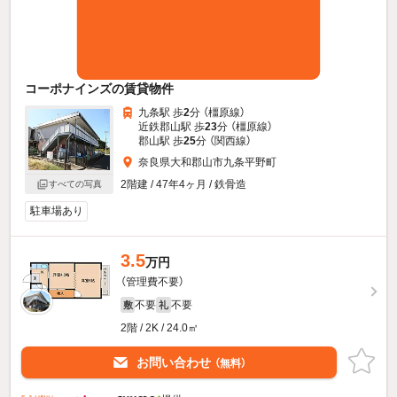
コーポナインズの賃貸物件
九条駅 歩
2
分 （橿原線）
近鉄郡山駅 歩
23
分 （橿原線）
郡山駅 歩
25
分 （関西線）
奈良県大和郡山市九条平野町
2階建 / 47年4ヶ月 / 鉄骨造
すべての写真
駐車場あり
3.5
万円
（管理費不要）
不要
不要
敷
礼
2階 / 2K / 24.0㎡
お問い合わせ
（無料）