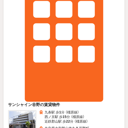
サンシャイン谷野の賃貸物件
九条駅 歩
1
分 （橿原線）
西ノ京駅 歩
15
分 （橿原線）
近鉄郡山駅 歩
22
分 （橿原線）