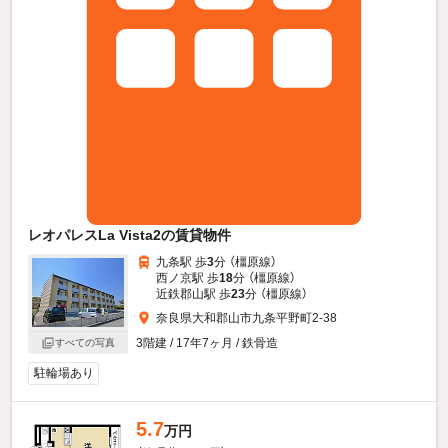
レオパレスLa Vista2の賃貸物件
九条駅 歩
3
分 （橿原線）
西ノ京駅 歩
18
分 （橿原線）
近鉄郡山駅 歩
23
分 （橿原線）
奈良県大和郡山市九条平野町2-38
3階建 / 17年7ヶ月 / 鉄骨造
すべての写真
駐輪場あり
5.7
万円