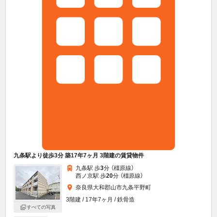
九条駅より徒歩3分 築17年7ヶ月 3階建の賃貸物件
九条駅 歩
3
分 （橿原線）
西ノ京駅 歩
20
分 （橿原線）
奈良県大和郡山市九条平野町
3階建 / 17年7ヶ月 / 鉄骨造
すべての写真