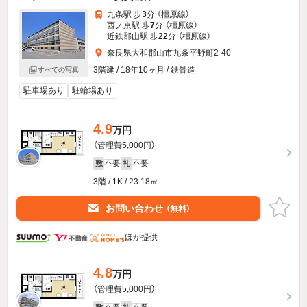
九条駅 歩
3
分 （橿原線）
西ノ京駅 歩
7
分 （橿原線）
近鉄郡山駅 歩
22
分 （橿原線）
奈良県大和郡山市九条平野町2-40
3階建 / 18年10ヶ月 / 鉄骨造
すべての写真
駐車場あり
駐輪場あり
4.9
万円
（管理費5,000円）
不要
不要
敷
礼
3階 / 1K / 23.18㎡
お問い合わせ
（無料）
ほか提供
4.8
万円
（管理費5,000円）