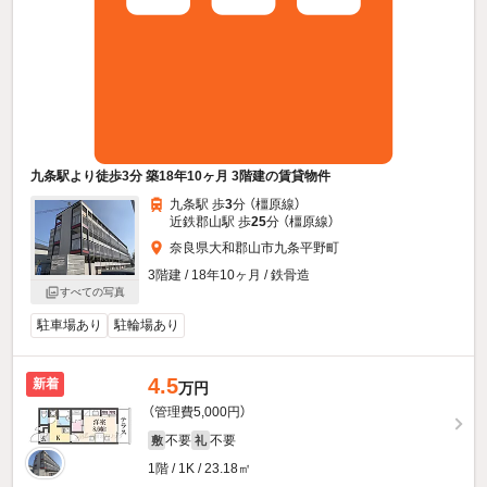
九条駅より徒歩3分 築18年10ヶ月 3階建の賃貸物件
九条駅 歩
3
分 （橿原線）
近鉄郡山駅 歩
25
分 （橿原線）
奈良県大和郡山市九条平野町
3階建 / 18年10ヶ月 / 鉄骨造
すべての写真
駐車場あり
駐輪場あり
4.5
新着
万円
（管理費5,000円）
不要
不要
敷
礼
1階 / 1K / 23.18㎡