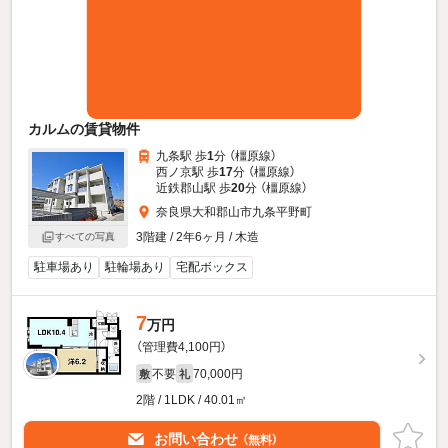
カルムの賃貸物件
九条駅 歩
1
分 （橿原線）
西ノ京駅 歩
17
分 （橿原線）
近鉄郡山駅 歩
20
分 （橿原線）
奈良県大和郡山市九条平野町
3階建 / 2年6ヶ月 / 木造
すべての写真
駐車場あり
駐輪場あり
宅配ボックス
7
万円
（管理費4,100円）
不要
70,000円
敷
礼
2階 / 1LDK / 40.01㎡
お問い合わせ
（無料）