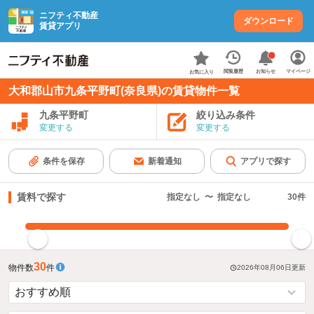
ニフティ不動産
ダウンロード
賃貸アプリ
お知らせ
閲覧履歴
マイページ
お気に入り
大和郡山市九条平野町(奈良県)の賃貸物件一覧
九条平野町
絞り込み条件
変更する
変更する
条件を保存
新着通知
アプリで探す
賃料で探す
指定なし
〜
指定なし
30
件
指定した賃料で絞り込む
30
物件数
件
2026年08月06日
更新