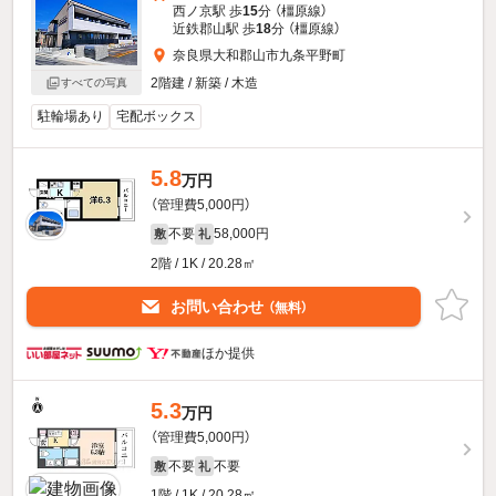
西ノ京駅 歩
15
分 （橿原線）
近鉄郡山駅 歩
18
分 （橿原線）
奈良県大和郡山市九条平野町
2階建 / 新築 / 木造
すべての写真
駐輪場あり
宅配ボックス
5.8
万円
（管理費5,000円）
不要
58,000円
敷
礼
2階 / 1K / 20.28㎡
お問い合わせ
（無料）
ほか提供
5.3
万円
（管理費5,000円）
不要
不要
敷
礼
1階 / 1K / 20.28㎡