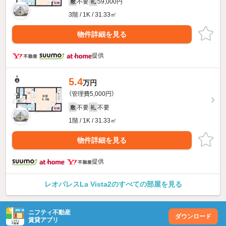
不要
59,000円
敷
礼
3階 / 1K / 31.33㎡
物件詳細を見る
提供
5.4
万円
（管理費5,000円）
不要
不要
敷
礼
1階 / 1K / 31.33㎡
物件詳細を見る
提供
レオパレスLa Vista2のすべての部屋を見る
ニフティ不動産
ダウンロード
賃貸アプリ