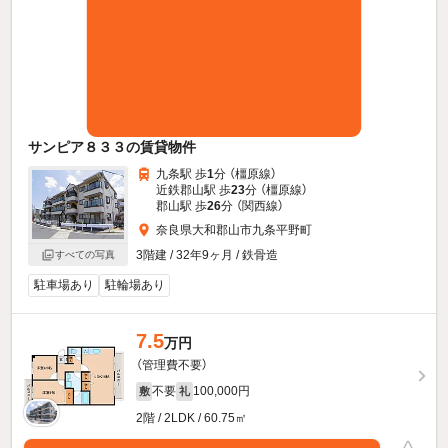
サンピア８３３の賃貸物件
九条駅 歩
1
分 （橿原線）
近鉄郡山駅 歩
23
分 （橿原線）
郡山駅 歩
26
分 （関西線）
奈良県大和郡山市九条平野町
3階建 / 32年9ヶ月 / 鉄骨造
すべての写真
駐車場あり
駐輪場あり
7.5
万円
（管理費不要）
不要
100,000円
敷
礼
2階 / 2LDK / 60.75㎡