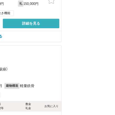
150,000円
0円
礼
炊き機能
詳細を見る
る
）
阪線）
月
軽量鉄骨
建物構造
料
敷金
お気に入り
費等
礼金