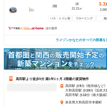
3.3
1K
2階
21.21㎡
2,00
バス・トイレ別
フローリング
南
ほか提供
ラメゾンかなたのすべての部屋を
高田駅より徒歩5分 築1年1ヶ月 2階建の賃貸物件
高田駅 歩
5
分 （桜井線
など
）
大和高田駅 歩
10
分 （近鉄大
高田市駅 歩
12
分 （南大阪線
奈良県大和高田市本郷町