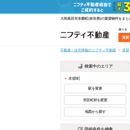
大和高田市本郷町(奈良県)の賃貸物件をま
借りる
賃貸
不動産・住宅情報のニフティ不動産
賃貸
検索中のエリア
本郷町
駅を変更
市区町村を変更
地図から探す
詳細条件を編集