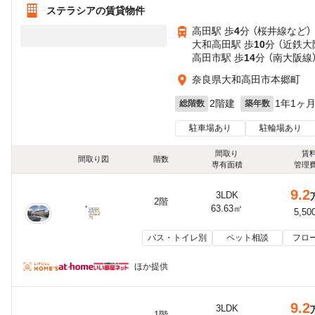
ステラシアの賃貸物件
高田駅 歩
4
分 （桜井線
など
）
大和高田駅 歩
10
分 （近鉄大
高田市駅 歩
14
分 （南大阪線
奈良県大和高田市本郷町
2階建
1年1ヶ
総階数
築年数
駐車場あり
駐輪場あり
間取り
賃
間取り図
階数
専有面積
管理
9.2
3LDK
2階
63.63㎡
5,50
バス・トイレ別
ペット相談
フロ
ほか提供
9.2
3LDK
1階