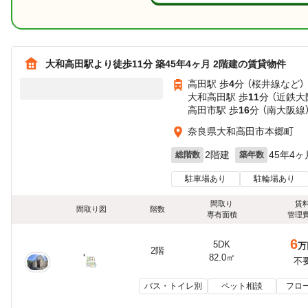
大和高田駅より徒歩11分 築45年4ヶ月 2階建の賃貸物件
高田駅 歩
4
分 （桜井線
など
）
大和高田駅 歩
11
分 （近鉄大
高田市駅 歩
16
分 （南大阪線
奈良県大和高田市本郷町
2階建
45年4ヶ
総階数
築年数
駐車場あり
駐輪場あり
間取り
賃
間取り図
階数
専有面積
管理
6
5DK
万
2階
82.0㎡
不
バス・トイレ別
ペット相談
フロ