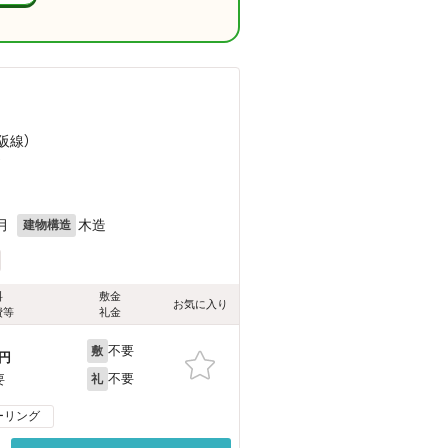
阪線）
）
月
木造
建物構造
料
敷金
お気に入り
費等
礼金
不要
敷
円
不要
要
礼
ーリング