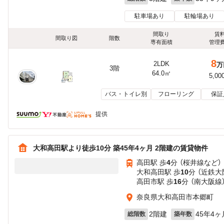
駐車場あり
駐輪場あり
間取り
賃
間取り図
階数
専有面積
管理
8
2LDK
万
3階
64.0㎡
5,00
バス・トイレ別
フローリング
保証
提供
大和高田駅より徒歩10分 築45年4ヶ月 2階建の賃貸物件
高田駅 歩
4
分 （桜井線
など
）
大和高田駅 歩
10
分 （近鉄大
高田市駅 歩
16
分 （南大阪線
奈良県大和高田市本郷町
2階建
45年4ヶ
総階数
築年数