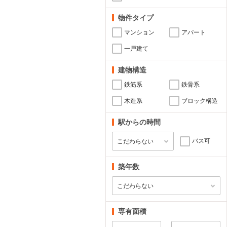
物件タイプ
マンション
アパート
一戸建て
建物構造
鉄筋系
鉄骨系
木造系
ブロック構造
駅からの時間
バス可
築年数
専有面積