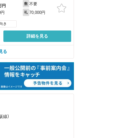
不要
敷
万円
70,000円
0円
礼
向き
詳細を見る
見る
阪線）
）