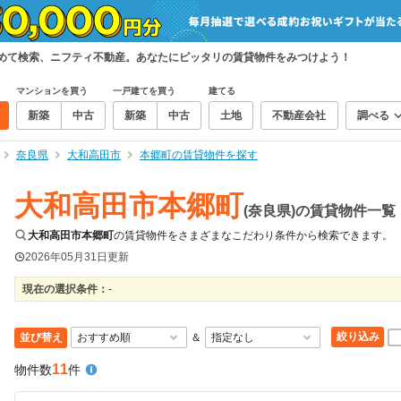
とめて検索、ニフティ不動産。あなたにピッタリの賃貸物件をみつけよう！
マンションを買う
一戸建てを買う
建てる
新築
中古
新築
中古
土地
不動産会社
調べる
奈良県
大和高田市
本郷町の賃貸物件を探す
大和高田市本郷町
(奈良県)の賃貸物件一覧
大和高田市本郷町
の賃貸物件をさまざまなこだわり条件から検索できます。
2026年05月31日
更新
現在の選択条件：
-
絞り込み
並び替え
＆
11
物件数
件