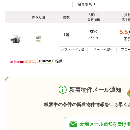
駐車場あり
間取り
賃
間取り図
階数
専有面積
管理
5.5
5DK
1階
82.0㎡
不
バス・トイレ別
ペット相談
フロ
提供
新着物件メール通知
検索中の条件の新着物件情報をいち早く
新着メール通知を受け