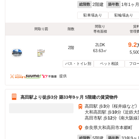
2階建
1年1ヶ
総階数
築年数
駐車場あり
駐輪場あり
間取り
賃
間取り図
階数
専有面積
管理
9.2
2LDK
2階
63.63㎡
5,50
バス・トイレ別
ペット相談
フロ
提供
高田駅より徒歩3分 築33年9ヶ月 5階建の賃貸物件
高田駅 歩
3
分 （桜井線
など
）
大和高田駅 歩
10
分 （近鉄大
高田市駅 歩
12
分 （南大阪線
奈良県大和高田市本郷町
5階建
33年9ヶ
総階数
築年数