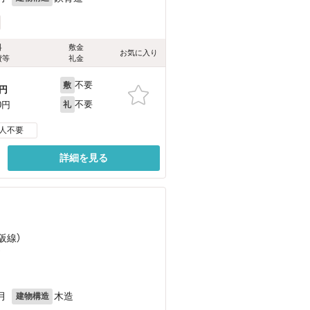
料
敷金
お気に入り
費等
礼金
不要
敷
円
不要
0円
礼
人不要
詳細を見る
阪線）
）
月
木造
建物構造