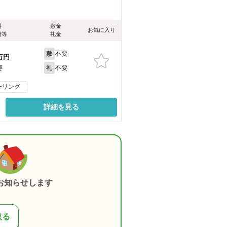
料
敷金
お気に入り
費等
礼金
不要
敷
万円
不要
要
礼
ーリング
詳細を見る
お知らせします
取る