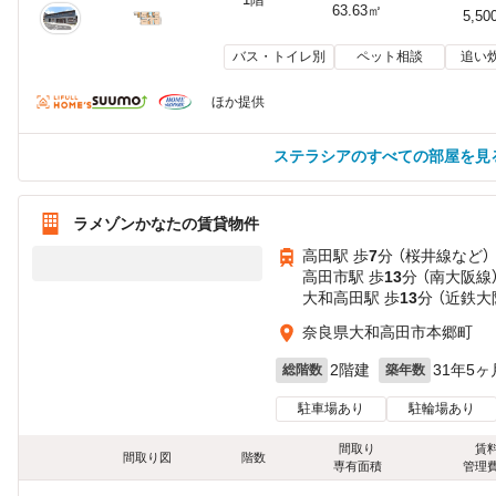
63.63㎡
5,50
バス・トイレ別
ペット相談
追い
ほか提供
ステラシアのすべての部屋を見
ラメゾンかなたの賃貸物件
高田駅 歩
7
分 （桜井線
など
）
高田市駅 歩
13
分 （南大阪線
大和高田駅 歩
13
分 （近鉄大
奈良県大和高田市本郷町
2階建
31年5ヶ
総階数
築年数
駐車場あり
駐輪場あり
間取り
賃
間取り図
階数
専有面積
管理