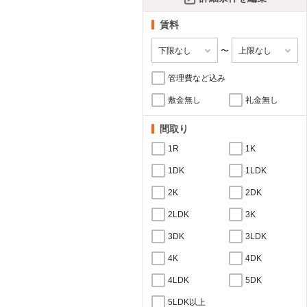
賃料
〜
管理費など込み
敷金無し
礼金無し
間取り
1R
1K
1DK
1LDK
2K
2DK
2LDK
3K
3DK
3LDK
4K
4DK
4LDK
5DK
5LDK以上