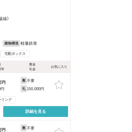
阪線）
）
月
軽量鉄骨
建物構造
宅配ボックス
料
敷金
お気に入り
費等
礼金
不要
敷
万円
150,000円
0円
礼
ーリング
詳細を見る
不要
敷
万円