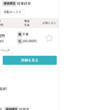
月
軽量鉄骨
建物構造
宅配ボックス
料
敷金
お気に入り
費等
礼金
不要
敷
万円
150,000円
0円
礼
ーリング
詳細を見る
阪線）
）
月
鉄骨造
建物構造