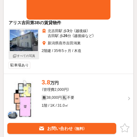
アリス吉田第3Bの賃貸物件
北吉田駅 歩
3
分 （越後線）
吉田駅 歩
26
分 （越後線
など
）
新潟県燕市吉田鴻巣
2階建 / 35年5ヶ月 / 木造
すべての写真
駐車場あり
3.8
万円
（管理費2,000円）
38,000円
不要
敷
礼
1階 / 1K / 31.0㎡
お問い合わせ
（無料）