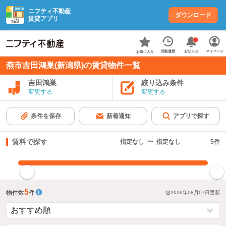
ニフティ不動産
ダウンロード
賃貸アプリ
お知らせ
閲覧履歴
マイページ
お気に入り
燕市吉田鴻巣(新潟県)の賃貸物件一覧
吉田鴻巣
絞り込み条件
変更する
変更する
条件を保存
新着通知
アプリで探す
賃料で探す
指定なし
〜
指定なし
5
件
指定した賃料で絞り込む
5
物件数
件
2026年08月07日
更新