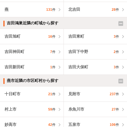
燕
北吉田
131
件
28
件
吉田鴻巣近隣の町域から探す
吉田旭町
吉田東町
16
件
3
件
吉田神田町
吉田下中野
7
件
2
件
吉田新田町
吉田大保町
1
件
3
件
燕市近隣の市区町村から探す
十日町市
見附市
21
件
237
件
村上市
糸魚川市
59
件
27
件
妙高市
五泉市
42
件
106
件