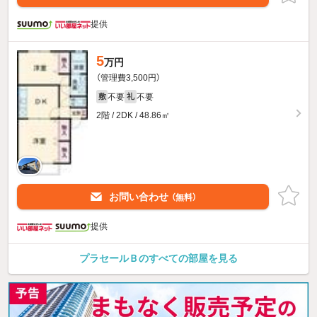
提供
5
万円
（管理費3,500円）
不要
不要
敷
礼
2階 / 2DK / 48.86㎡
お問い合わせ
（無料）
提供
プラセールＢのすべての部屋を見る