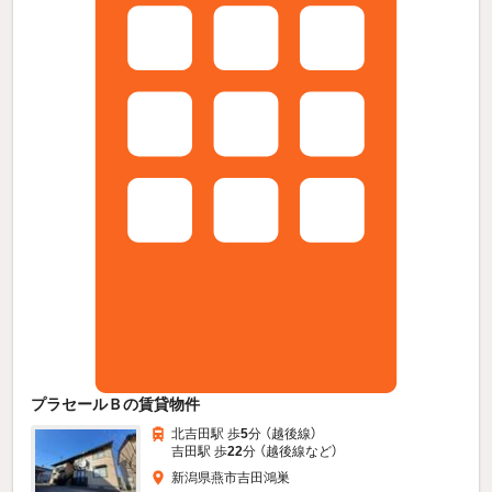
プラセールＢの賃貸物件
北吉田駅 歩
5
分 （越後線）
吉田駅 歩
22
分 （越後線
など
）
新潟県燕市吉田鴻巣