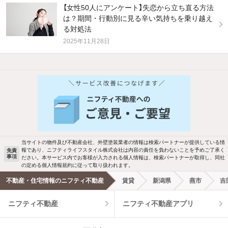
【女性50人にアンケート】失恋から立ち直る方法
は？期間・行動別に見る辛い気持ちを乗り越え
る対処法
2025年11月28日
他の人はこんな条件で絞り込んでいます！
人気のこだわり条件
新着物件メール通知
バス・トイレ別
2階以上
ご希望の条件の物件が見つかり次第、メ
駐車場あり
ペット相談
ールでお知らせします
当サイトの物件及び不動産会社、外壁塗装業者の情報は検索パートナーが提供している情
報であり、ニフティライフスタイル株式会社は内容の責任を負わないことを予めご了承く
免責
事項
ださい。本サービス内でお客様が入力される個人情報は、検索パートナーが取得し、同社
洗濯機置場あり
独立洗面台
新着メール通知を受け取る
の定める個人情報規約に従って取り扱われます。
不動産・住宅情報のニフティ不動産
賃貸
新潟県
燕市
吉
エアコンあり
都市ガス
ニフティ不動産
ニフティ不動産アプリ
温水洗浄便座
オートロック