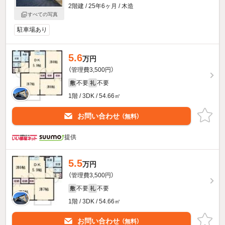
2階建 / 25年6ヶ月 / 木造
すべての写真
駐車場あり
5.6
万円
（管理費3,500円）
不要
不要
敷
礼
1階 / 3DK / 54.66㎡
お問い合わせ
（無料）
提供
5.5
万円
（管理費3,500円）
不要
不要
敷
礼
1階 / 3DK / 54.66㎡
お問い合わせ
（無料）