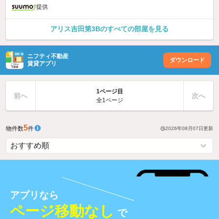
提供
アリス吉田第3Bのすべての部屋を見る
ニフティ不動産
ダウンロード
賃貸アプリ
1ページ目
前へ
次へ
全1ページ
5
物件数
件
2026年08月07日
更新
アプリなら
ページ移動なし
で