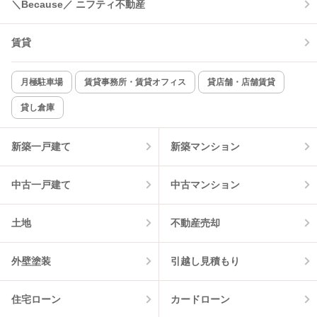
＼Because／ ニフティ不動産
コンロ2口以上
追焚き機能
賃貸
TV付インターホン
角部屋
新着のみ
インターネット無料
月極駐車場
賃貸事務所・賃貸オフィス
貸店舗・店舗賃貸
貸し倉庫
該当件数:
物件一覧に反映
5
件
新築一戸建て
新築マンション
中古一戸建て
中古マンション
土地
不動産売却
外壁塗装
引越し見積もり
住宅ローン
カードローン