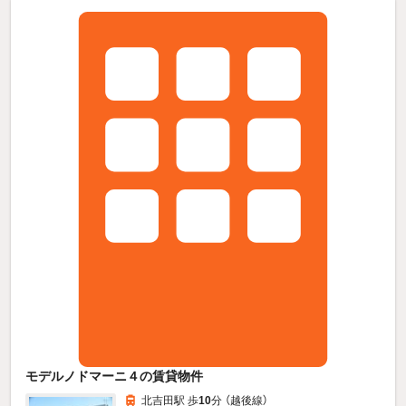
モデルノドマーニ４の賃貸物件
北吉田駅 歩
10
分 （越後線）