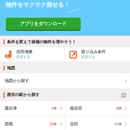
物件をサクサク探せる！
アプリをダウンロード
条件を変えて候補の物件を増やそう！
吉田鴻巣
絞り込み条件
変更する
変更する
地図
地図から探す
燕市の駅から探す
粟生津
南吉田
2
件
8
件
西燕
吉田
35
件
47
件