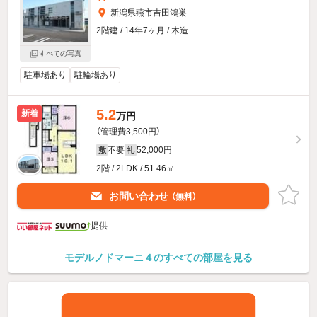
新潟県燕市吉田鴻巣
2階建 / 14年7ヶ月 / 木造
すべての写真
駐車場あり
駐輪場あり
5.2
新着
万円
（管理費3,500円）
不要
52,000円
敷
礼
2階 / 2LDK / 51.46㎡
お問い合わせ
（無料）
提供
モデルノドマーニ４のすべての部屋を見る