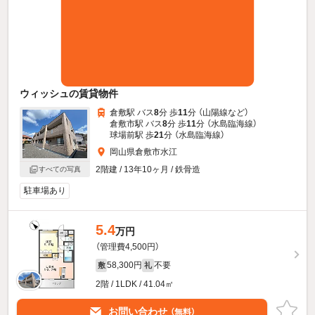
ウィッシュの賃貸物件
倉敷駅 バス
8
分 歩
11
分 （山陽線
など
）
倉敷市駅 バス
8
分 歩
11
分 （水島臨海線）
球場前駅 歩
21
分 （水島臨海線）
岡山県倉敷市水江
2階建 / 13年10ヶ月 / 鉄骨造
すべての写真
駐車場あり
5.4
万円
（管理費4,500円）
58,300円
不要
敷
礼
2階 / 1LDK / 41.04㎡
お問い合わせ
（無料）