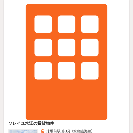
ソレイユ水江の賃貸物件
球場前駅 歩
3
分 （水島臨海線）