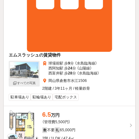
エムスラッシュの賃貸物件
球場前駅 歩
9
分 （水島臨海線）
西阿知駅 歩
24
分 （山陽線）
西富井駅 歩
28
分 （水島臨海線）
岡山県倉敷市水江1506
すべての写真
2階建 / 3年11ヶ月 / 軽量鉄骨
駐車場あり
駐輪場あり
宅配ボックス
6.5
万円
（管理費5,500円）
不要
65,000円
敷
礼
2階 / 1LDK / 47.4㎡