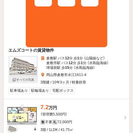
エムズコートの賃貸物件
倉敷駅 バス
12
分 歩
1
分 （山陽線
など
）
倉敷市駅 バス
12
分 歩
1
分 （水島臨海線）
球場前駅 歩
15
分 （水島臨海線）
岡山県倉敷市水江1611-4
すべての写真
3階建 / 10年3ヶ月 / 軽量鉄骨
駐車場あり
駐輪場あり
宅配ボックス
7.2
万円
（管理費5,500円）
不要
72,000円
敷
礼
3階 / 1LDK / 41.75㎡