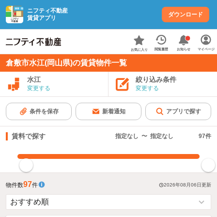
ニフティ不動産
ダウンロード
賃貸アプリ
お知らせ
閲覧履歴
マイページ
お気に入り
倉敷市水江(岡山県)の賃貸物件一覧
水江
絞り込み条件
変更する
変更する
条件を保存
新着通知
アプリで探す
賃料で探す
指定なし
〜
指定なし
97
件
指定した賃料で絞り込む
97
物件数
件
2026年08月06日
更新