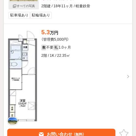
2階建 / 18年11ヶ月 / 軽量鉄骨
すべての写真
駐車場あり
駐輪場あり
5.3
万円
（管理費5,000円）
不要
1.0ヶ月
敷
礼
2階 / 1K / 22.35㎡
お問い合わせ
（無料）