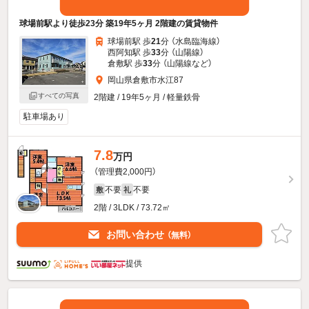
球場前駅より徒歩23分 築19年5ヶ月 2階建の賃貸物件
球場前駅 歩
21
分 （水島臨海線）
西阿知駅 歩
33
分 （山陽線）
倉敷駅 歩
33
分 （山陽線
など
）
岡山県倉敷市水江87
すべての写真
2階建 / 19年5ヶ月 / 軽量鉄骨
駐車場あり
7.8
万円
（管理費2,000円）
不要
不要
敷
礼
2階 / 3LDK / 73.72㎡
お問い合わせ
（無料）
提供