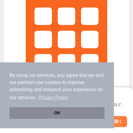
By using our services, you agree that we and
our
partners
use cookies to improve
advertising and enhance your experience on
アプリに切り替えて、サクサクお部屋探し
our services.
Privacy Policy
会員登録なしですぐ使える。マップ検索やお気に入り保存など、
アプリ限定の便利な機能が使えます！
OK
プレイン・パイン Aの賃貸物件
Web版で続行
アプリを開く
市区町村を変更
絞り込み条件を変更
球場前駅 歩
22
分 （水島臨海線）
倉敷駅 歩
32
分 （山陽線
など
）
倉敷市駅 歩
32
分 （水島臨海線）