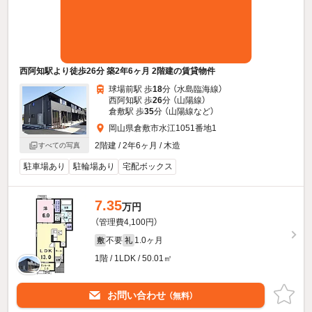
西阿知駅より徒歩26分 築2年6ヶ月 2階建の賃貸物件
球場前駅 歩
18
分 （水島臨海線）
西阿知駅 歩
26
分 （山陽線）
倉敷駅 歩
35
分 （山陽線
など
）
岡山県倉敷市水江1051番地1
2階建 / 2年6ヶ月 / 木造
すべての写真
駐車場あり
駐輪場あり
宅配ボックス
7.35
万円
（管理費4,100円）
不要
1.0ヶ月
敷
礼
1階 / 1LDK / 50.01㎡
お問い合わせ
（無料）