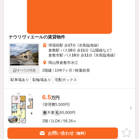
ナウリヴィエールの賃貸物件
球場前駅 歩
17
分 （水島臨海線）
倉敷駅 バス
10
分 歩
11
分 （山陽線
など
）
倉敷市駅 バス
10
分 歩
11
分 （水島臨海線）
岡山県倉敷市水江
2階建 / 10年7ヶ月 / 軽量鉄骨
すべての写真
駐車場あり
駐輪場あり
宅配ボックス
6.5
万円
（管理費5,500円）
不要
65,000円
敷
礼
2階 / 1LDK / 56.26㎡
お問い合わせ
（無料）