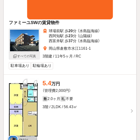
ファミーユSWの賃貸物件
球場前駅 歩
20
分 （水島臨海線）
西阿知駅 歩
23
分 （山陽線）
西富井駅 歩
37
分 （水島臨海線）
岡山県倉敷市水江1161-1
3階建 / 11年5ヶ月 / RC
すべての写真
駐車場あり
駐輪場あり
5.4
万円
（管理費2,000円）
2.0ヶ月
不要
敷
礼
3階 / 2LDK / 56.43㎡