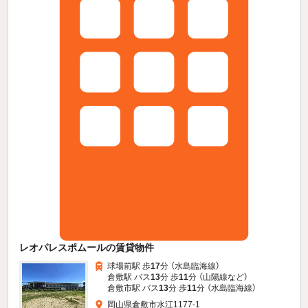
レオパレスポムールの賃貸物件
球場前駅 歩
17
分 （水島臨海線）
倉敷駅 バス
13
分 歩
11
分 （山陽線
など
）
倉敷市駅 バス
13
分 歩
11
分 （水島臨海線）
岡山県倉敷市水江1177-1