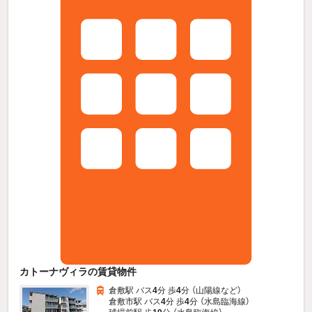
カトーナヴィラの賃貸物件
倉敷駅 バス
4
分 歩
4
分 （山陽線
など
）
倉敷市駅 バス
4
分 歩
4
分 （水島臨海線）