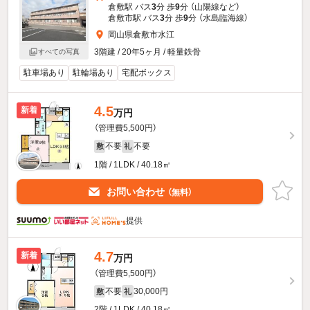
倉敷駅 バス
3
分 歩
9
分 （山陽線
など
）
倉敷市駅 バス
3
分 歩
9
分 （水島臨海線）
岡山県倉敷市水江
3階建 / 20年5ヶ月 / 軽量鉄骨
すべての写真
駐車場あり
駐輪場あり
宅配ボックス
4.5
新着
万円
（管理費5,500円）
不要
不要
敷
礼
1階 / 1LDK / 40.18㎡
お問い合わせ
（無料）
提供
4.7
新着
万円
（管理費5,500円）
不要
30,000円
敷
礼
2階 / 1LDK / 40.18㎡