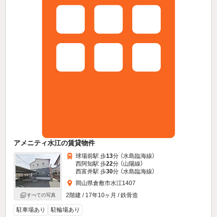
アメニティ水江の賃貸物件
球場前駅 歩
13
分 （水島臨海線）
西阿知駅 歩
22
分 （山陽線）
西富井駅 歩
30
分 （水島臨海線）
岡山県倉敷市水江1407
2階建 / 17年10ヶ月 / 鉄骨造
すべての写真
駐車場あり
駐輪場あり