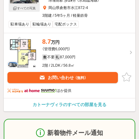
球場前駅 歩
19
分 （水島臨海線）
岡山県倉敷市水江872-4
すべての写真
3階建 / 5年5ヶ月 / 軽量鉄骨
駐車場あり
駐輪場あり
宅配ボックス
8.7
万円
（管理費6,000円）
不要
87,000円
敷
礼
2階 / 2LDK / 56.8㎡
お問い合わせ
（無料）
ほか提供
カトーナヴィラのすべての部屋を見る
新着物件メール通知