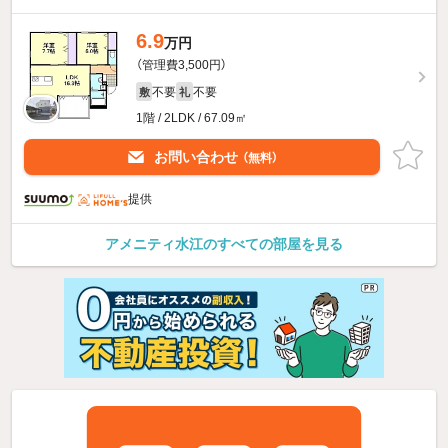
6.9
万円
（管理費3,500円）
不要
不要
敷
礼
1階 / 2LDK / 67.09㎡
お問い合わせ
（無料）
提供
アメニティ水江のすべての部屋を見る