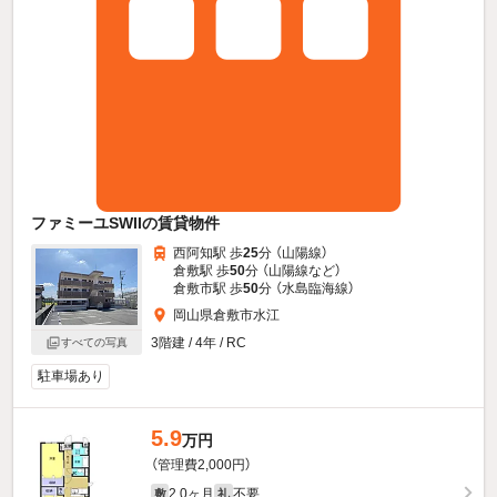
ファミーユSWIIの賃貸物件
西阿知駅 歩
25
分 （山陽線）
倉敷駅 歩
50
分 （山陽線
など
）
倉敷市駅 歩
50
分 （水島臨海線）
岡山県倉敷市水江
3階建 / 4年 / RC
すべての写真
駐車場あり
5.9
万円
（管理費2,000円）
2.0ヶ月
不要
敷
礼