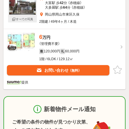
大富駅 歩
42
分 （赤穂線）
大多羅駅 歩
64
分 （赤穂線）
岡山県岡山市東区久保
すべての写真
2階建 / 49年4ヶ月 / 木造
6
万円
（管理費不要）
120,000円
60,000円
敷
礼
1階 / 6LDK / 129.12㎡
お問い合わせ
（無料）
提供
新着物件メール通知
ご希望の条件の物件が見つかり次第、