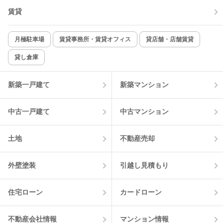
賃貸
TV付インターホン
角部屋
新着のみ
インターネット無料
月極駐車場
賃貸事務所・賃貸オフィス
貸店舗・店舗賃貸
貸し倉庫
該当件数:
物件一覧に反映
1
件
新築一戸建て
新築マンション
中古一戸建て
中古マンション
土地
不動産売却
外壁塗装
引越し見積もり
住宅ローン
カードローン
不動産会社情報
マンション情報