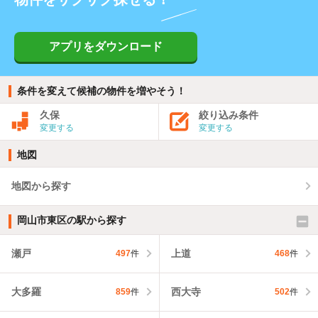
アプリをダウンロード
条件を変えて候補の物件を増やそう！
久保
絞り込み条件
変更する
変更する
地図
地図から探す
岡山市東区の駅から探す
瀬戸
上道
497
件
468
件
大多羅
西大寺
859
件
502
件