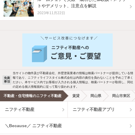
トやデメリット、注意点を解説
2023年11月22日
他の人はこんな条件で絞り込んでいます！
人気のこだわり条件
バス・トイレ別
2階以上
駐車場あり
ペット相談
当サイトの物件及び不動産会社、外壁塗装業者の情報は検索パートナーが提供している情
報であり、ニフティライフスタイル株式会社は内容の責任を負わないことを予めご了承く
免責
事項
ださい。本サービス内でお客様が入力される個人情報は、検索パートナーが取得し、同社
洗濯機置場あり
独立洗面台
の定める個人情報規約に従って取り扱われます。
不動産・住宅情報のニフティ不動産
賃貸
岡山県
岡山市東区
エアコンあり
都市ガス
ニフティ不動産
ニフティ不動産アプリ
温水洗浄便座
オートロック
＼Because／ ニフティ不動産
コンロ2口以上
追焚き機能