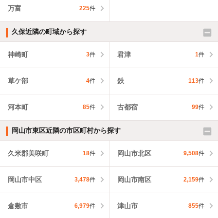
万富
225
件
久保近隣の町域から探す
神崎町
君津
3
件
1
件
草ケ部
鉄
4
件
113
件
河本町
古都宿
85
件
99
件
岡山市東区近隣の市区町村から探す
久米郡美咲町
岡山市北区
18
件
9,508
件
岡山市中区
岡山市南区
3,478
件
2,159
件
倉敷市
津山市
6,979
件
855
件