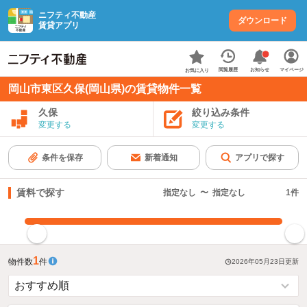
ニフティ不動産
ダウンロード
賃貸アプリ
お知らせ
閲覧履歴
マイページ
お気に入り
岡山市東区久保(岡山県)の賃貸物件一覧
久保
絞り込み条件
変更する
変更する
条件を保存
新着通知
アプリで探す
賃料で探す
指定なし
〜
指定なし
1
件
指定した賃料で絞り込む
1
物件数
件
2026年05月23日
更新