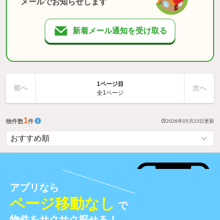
メールでお知らせします
新着メール通知を受け取る
1ページ目
前へ
次へ
全1ページ
1
物件数
件
2026年05月23日
更新
アプリなら
ページ移動なし
で
物件をサクサク探せる！