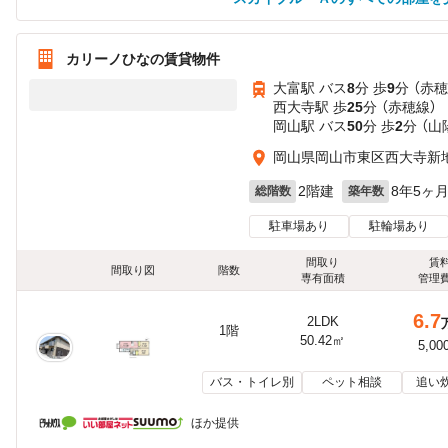
カリーノひなの賃貸物件
大富駅 バス
8
分 歩
9
分 （赤穂
西大寺駅 歩
25
分 （赤穂線）
岡山駅 バス
50
分 歩
2
分 （
岡山県岡山市東区西大寺新
2階建
8年5ヶ
総階数
築年数
駐車場あり
駐輪場あり
間取り
賃
間取り図
階数
専有面積
管理
6.7
2LDK
1階
50.42㎡
5,00
バス・トイレ別
ペット相談
追い
ほか提供