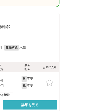
（赤穂線）
月
木造
建物構造
料
敷金
お気に入り
費等
礼金
不要
敷
円
不要
0円
礼
炊き機能
詳細を見る