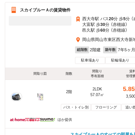
スカイブルーＡの賃貸物件
西大寺駅 バス
20
分 歩
5
分 
大富駅 歩
30
分 （赤穂線）
邑久駅 歩
60
分 （赤穂線）
岡山県岡山市東区西大寺新
2階建
7年5ヶ
総階数
築年数
駐車場あり
駐輪場あり
間取り
賃
間取り図
階数
専有面積
管理
5.85
2LDK
2階
57.07㎡
3,50
バス・トイレ別
フローリング
追い
ほか提供
スカイブルーＡのすべての部屋を