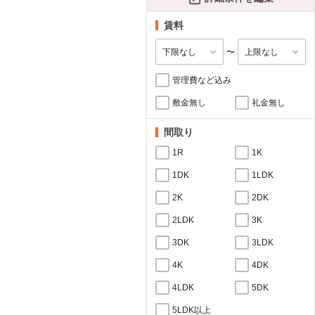
賃料
〜
管理費など込み
敷金無し
礼金無し
間取り
1R
1K
1DK
1LDK
2K
2DK
2LDK
3K
3DK
3LDK
4K
4DK
4LDK
5DK
5LDK以上