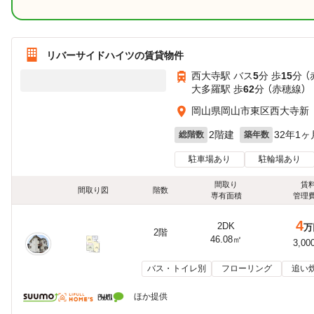
リバーサイドハイツの賃貸物件
西大寺駅 バス
5
分 歩
15
分 
大多羅駅 歩
62
分 （赤穂線）
岡山県岡山市東区西大寺新
2階建
32年1ヶ
総階数
築年数
駐車場あり
駐輪場あり
間取り
賃
間取り図
階数
専有面積
管理
4
2DK
万
2階
46.08㎡
3,00
バス・トイレ別
フローリング
追い
ほか提供