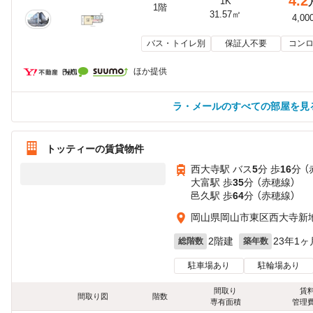
4.2
1K
1階
31.57㎡
4,00
バス・トイレ別
保証人不要
コンロ
ほか提供
ラ・メールのすべての部屋を見
トッティーの賃貸物件
西大寺駅 バス
5
分 歩
16
分 
大富駅 歩
35
分 （赤穂線）
邑久駅 歩
64
分 （赤穂線）
岡山県岡山市東区西大寺新
2階建
23年1ヶ
総階数
築年数
駐車場あり
駐輪場あり
間取り
賃
間取り図
階数
専有面積
管理