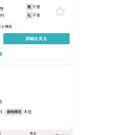
不要
敷
円
不要
0円
礼
炊き機能
詳細を見る
る
地
月
木造
建物構造
料
敷金