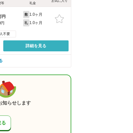
お気に入り
費等
礼金
1.0ヶ月
敷
万円
1.0ヶ月
0円
礼
人不要
詳細を見る
る
お知らせします
取る