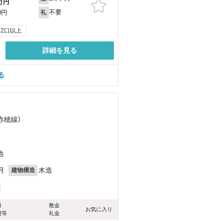
万円
不要
0円
礼
2口以上
詳細を見る
る
（赤穂線）
地
月
木造
建物構造
料
敷金
お気に入り
費等
礼金