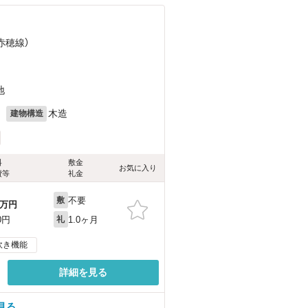
（赤穂線）
地
月
木造
建物構造
料
敷金
お気に入り
費等
礼金
不要
敷
万円
1.0ヶ月
0円
礼
炊き機能
詳細を見る
見る