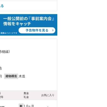
見る
（赤穂線）
地
月
木造
建物構造
料
敷金
お気に入り
費等
礼金
1.0ヶ月
敷