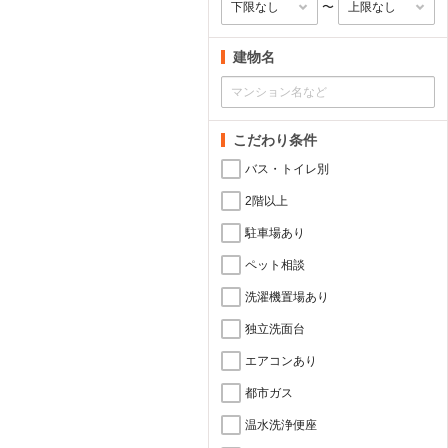
〜
建物名
こだわり条件
バス・トイレ別
2階以上
駐車場あり
ペット相談
洗濯機置場あり
独立洗面台
エアコンあり
都市ガス
温水洗浄便座