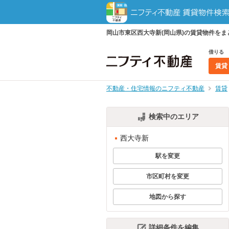
岡山市東区西大寺新(岡山県)の賃貸物件を
借りる
賃貸
不動産・住宅情報のニフティ不動産
賃貸
検索中のエリア
西大寺新
駅を変更
市区町村を変更
地図から探す
詳細条件を編集