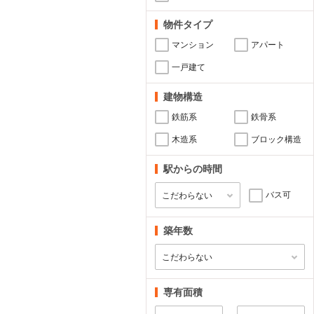
物件タイプ
マンション
アパート
一戸建て
建物構造
鉄筋系
鉄骨系
木造系
ブロック構造
駅からの時間
バス可
築年数
専有面積