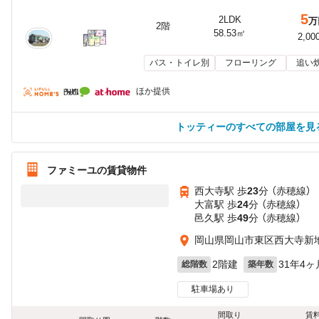
5
2LDK
万
2階
58.53㎡
2,00
バス・トイレ別
フローリング
追い
ほか提供
トッティーのすべての部屋を見
ファミーユの賃貸物件
西大寺駅 歩
23
分 （赤穂線）
大富駅 歩
24
分 （赤穂線）
邑久駅 歩
49
分 （赤穂線）
岡山県岡山市東区西大寺新
2階建
31年4ヶ
総階数
築年数
駐車場あり
間取り
賃