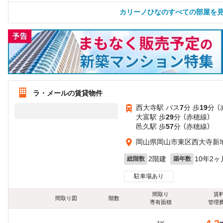
カリーノひなのすべての部屋を
ラ・メールの賃貸物件
西大寺駅 バス
7
分 歩
19
分 
大富駅 歩
29
分 （赤穂線）
邑久駅 歩
57
分 （赤穂線）
岡山県岡山市東区西大寺新
2階建
10年2ヶ
総階数
築年数
駐車場あり
間取り
賃
間取り図
階数
専有面積
管理