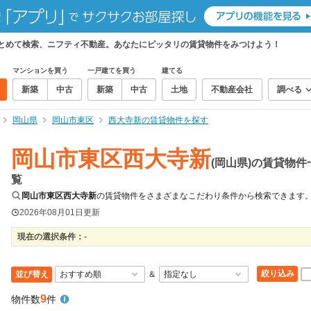
まとめて検索、ニフティ不動産。あなたにピッタリの賃貸物件をみつけよう！
マンションを買う
一戸建てを買う
建てる
新築
中古
新築
中古
土地
不動産会社
調べる
岡山県
岡山市東区
西大寺新の賃貸物件を探す
岡山市東区西大寺新
(岡山県)の賃貸物件
覧
岡山市東区西大寺新
の賃貸物件をさまざまなこだわり条件から検索できます
2026年08月01日
更新
現在の選択条件：
-
絞り込み
並び替え
＆
9
物件数
件