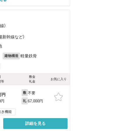
線）
山陽新幹線
など
）
地
月
軽量鉄骨
建物構造
料
敷金
お気に入り
費等
礼金
不要
敷
万円
67,000円
0円
礼
炊き機能
詳細を見る