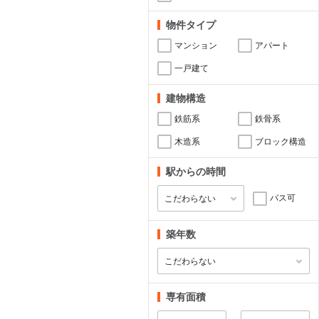
物件タイプ
マンション
アパート
一戸建て
建物構造
鉄筋系
鉄骨系
木造系
ブロック構造
駅からの時間
バス可
築年数
専有面積