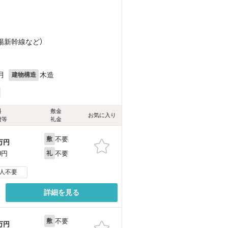
）
山陽新幹線
など
）
月
木造
建物構造
料
敷金
お気に入り
費等
礼金
不要
敷
万円
不要
0円
礼
人不要
詳細を見る
不要
敷
万円