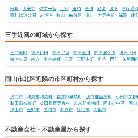
田町
大安寺
備前一宮
足守
玉柏
金川
庭瀬
城下
県庁通
西川緑道公園
吉備津
牧山
備前原
柳川
大雲寺前
福渡
建
三手近隣の町域から探す
三門東町
御津伊田
御津宇垣
御津金川
御津国ケ原
御津下田
御津矢原
南方
南中央町
三野
三野本町
牟佐
門前
矢坂西
岡山市北区近隣の市区町村から探す
浅口市
和気郡和気町
都窪郡早島町
浅口郡里庄町
小田郡矢掛
勝田郡奈義町
英田郡西粟倉村
久米郡美咲町
岡山市中区
岡山
津山市
玉野市
笠岡市
井原市
総社市
高梁市
不動産会社・不動産屋から探す