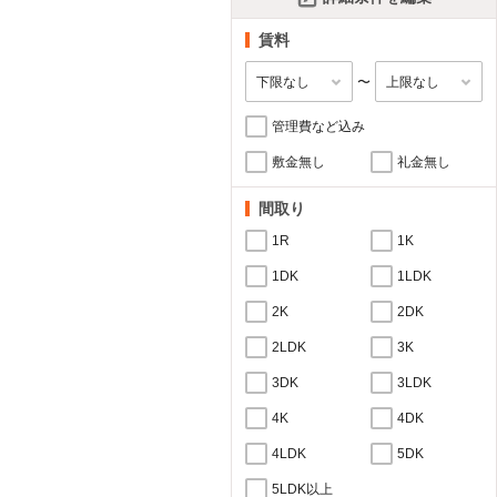
賃料
〜
管理費など込み
敷金無し
礼金無し
間取り
1R
1K
1DK
1LDK
2K
2DK
2LDK
3K
3DK
3LDK
4K
4DK
4LDK
5DK
5LDK以上