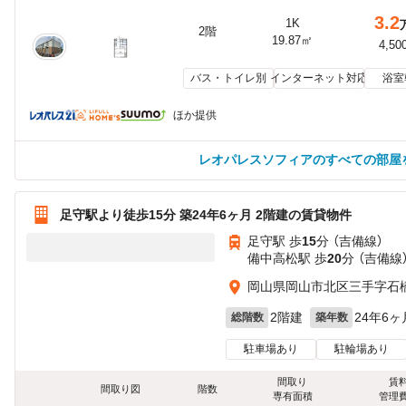
3.2
1K
2階
19.87㎡
4,50
バス・トイレ別
インターネット対応
浴室
ほか提供
レオパレスソフィアのすべての部屋
足守駅より徒歩15分 築24年6ヶ月 2階建の賃貸物件
足守駅 歩
15
分 （吉備線）
備中高松駅 歩
20
分 （吉備線
岡山県岡山市北区三手字石橋
2階建
24年6ヶ
総階数
築年数
駐車場あり
駐輪場あり
間取り
賃
間取り図
階数
専有面積
管理