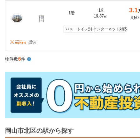
3.1
1K
1階
19.87㎡
4,50
バス・トイレ別
インターネット対応
提供
6
物件数
件
岡山市北区の駅から探す