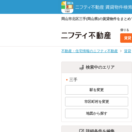
岡山市北区三手(岡山県)の賃貸物件をまと
借りる
賃貸
不動産・住宅情報のニフティ不動産
賃貸
検索中のエリア
三手
駅を変更
市区町村を変更
地図から探す
詳細条件を編集