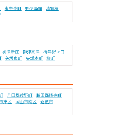
り
東中央町
郵便局前
清輝橋
部
御津新庄
御津高津
御津野々口
町
矢坂東町
矢坂本町
柳町
町
苫田郡鏡野町
勝田郡勝央町
市東区
岡山市南区
倉敷市