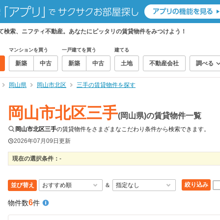
めて検索、ニフティ不動産。あなたにピッタリの賃貸物件をみつけよう！
マンションを買う
一戸建てを買う
建てる
新築
中古
新築
中古
土地
不動産会社
調べる
岡山県
岡山市北区
三手の賃貸物件を探す
岡山市北区三手
(岡山県)の賃貸物件一覧
岡山市北区三手
の賃貸物件をさまざまなこだわり条件から検索できます。
2026年07月09日
更新
現在の選択条件：
-
絞り込み
並び替え
＆
6
物件数
件