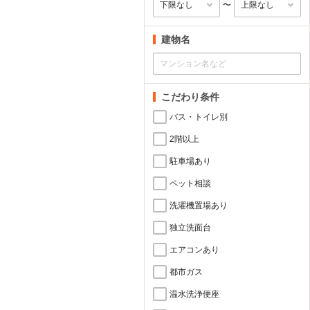
〜
建物名
こだわり条件
バス・トイレ別
2階以上
駐車場あり
ペット相談
洗濯機置場あり
独立洗面台
エアコンあり
都市ガス
温水洗浄便座