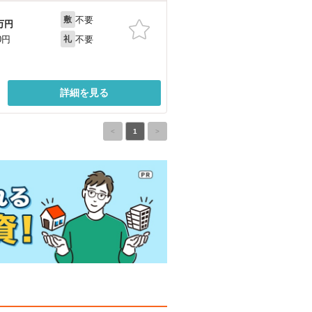
不要
敷
万円
不要
0円
礼
詳細を見る
<
1
>