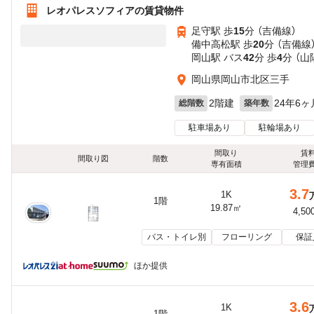
レオパレスソフィアの賃貸物件
足守駅 歩
15
分 （吉備線）
備中高松駅 歩
20
分 （吉備線
岡山駅 バス
42
分 歩
4
分 （
岡山県岡山市北区三手
2階建
24年6ヶ
総階数
築年数
駐車場あり
駐輪場あり
間取り
賃
間取り図
階数
専有面積
管理
3.7
1K
1階
19.87㎡
4,50
バス・トイレ別
フローリング
保証
ほか提供
3.6
1K
1階