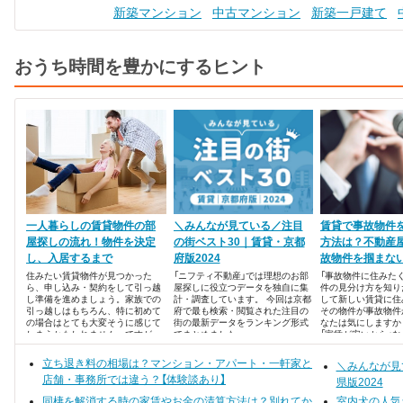
新築マンション
中古マンション
新築一戸建て
おうち時間を豊かにするヒント
一人暮らしの賃貸物件の部
＼みんなが見ている／注目
賃貸で事故物件
屋探しの流れ！物件を決定
の街ベスト30｜賃貸・京都
方法は？不動産
し、入居するまで
府版2024
故物件を掴まな
住みたい賃貸物件が見つかった
「ニフティ不動産」では理想のお部
「事故物件に住みたく
ら、申し込み・契約をして引っ越
屋探しに役立つデータを独自に集
件の見分け方を知り
し準備を進めましょう。家族での
計・調査しています。 今回は京都
して新しい賃貸に住
引っ越しはもちろん、特に初めて
府で最も検索・閲覧された注目の
その物件が事故物件
の場合はとても大変そうに感じて
街の最新データをランキング形式
なたは気にしますか
しまうかもしれません。ですが、
でまとめました。
「家賃が安いから」
しっかりとサポートしてくれる引
えて事故物件を選ぶ
っ越し業者を選べば、思っている
です。しかし多くの
立ち退き料の相場は？マンション・アパート・一軒家と
＼みんなが見
よりも気軽にできるかもしれませ
住みたくない」と考
店舗・事務所では違う？【体験談あり】
んよ。
す。
県版2024
同棲を解消する時の家賃やお金の清算方法は？別れてか
室内犬の人気