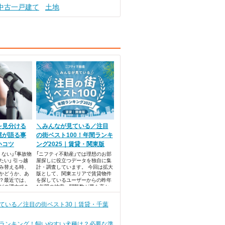
中古一戸建て
土地
を見分ける
＼みんなが見ている／注目
屋が語る事
の街ベスト100！年間ランキ
いコツ
ング2025｜賃貸・関東版
ない」「事故物
「ニフティ不動産」では理想のお部
たい」 引っ越
屋探しに役立つデータを独自に集
み替える時、
計・調査しています。 今回は拡大
かどうか、あ
版として、関東エリアで賃貸物件
？最近では、
を探しているユーザーからの昨年
などの理由であ
1年間の検索・閲覧数が最も高か
方もいるそう
った、注目の街ランキングベスト
方は、「絶対に
100を発表します！
ている／注目の街ベスト30｜賃貸・千葉
えると思いま
ランキング！飼いやすい犬種は？必要な準