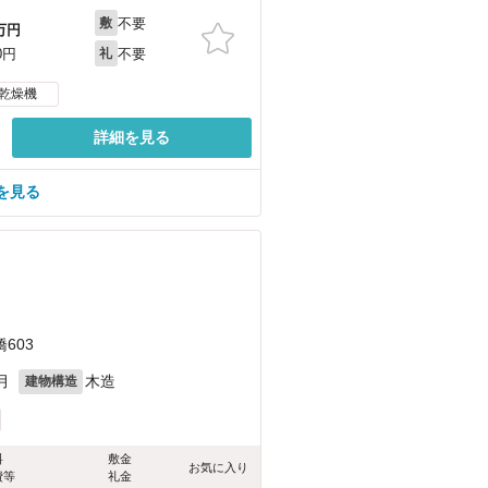
不要
敷
万円
不要
0円
礼
乾燥機
詳細を見る
を見る
）
603
月
木造
建物構造
料
敷金
お気に入り
費等
礼金