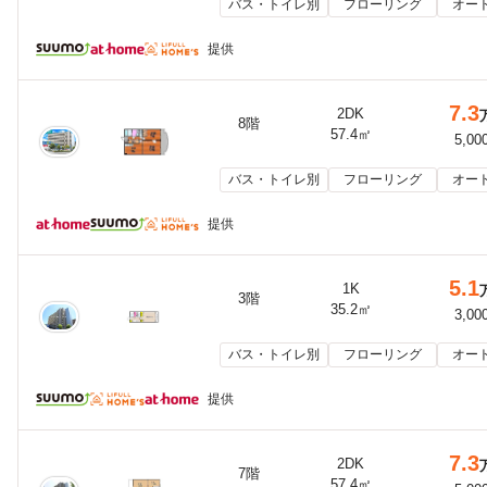
バス・トイレ別
フローリング
オー
提供
7.3
2DK
8階
57.4㎡
5,00
バス・トイレ別
フローリング
オー
提供
5.1
1K
3階
35.2㎡
3,00
バス・トイレ別
フローリング
オー
提供
7.3
2DK
7階
57.4㎡