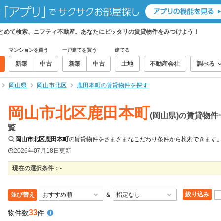
まとめて検索、ニフティ不動産。あなたにピッタリの賃貸物件をみつけよう！
マンションを買う
一戸建てを買う
建てる
新築
中古
新築
中古
土地
不動産会社
調べる
岡山県
岡山市北区
鹿田本町の賃貸物件を探す
岡山市北区鹿田本町
(岡山県)の賃貸物件
覧
岡山市北区鹿田本町
の賃貸物件をさまざまなこだわり条件から検索できます
2026年07月18日
更新
現在の選択条件：
-
絞り込み
並び替え
＆
33
物件数
件