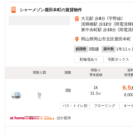
シャーメゾン鹿田本町の賃貸物件
大元駅 歩
8
分 （宇野線）
清輝橋駅 歩
12
分 （岡電清輝
東中央町駅 歩
15
分 （岡電清
岡山県岡山市北区鹿田本町
3階建
1年11ヶ
総階数
築年数
駐輪場あり
宅配ボックス
間取り
賃
間取り図
階数
専有面積
管理
6.5
1K
3階
31.3㎡
8,00
バス・トイレ別
フローリング
オー
ほか提供