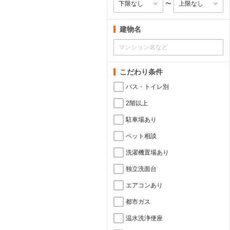
〜
建物名
こだわり条件
バス・トイレ別
2階以上
駐車場あり
ペット相談
洗濯機置場あり
独立洗面台
エアコンあり
都市ガス
温水洗浄便座