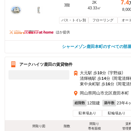
7.4
2K
3階
43.33㎡
8,00
バス・トイレ別
フローリング
オー
ほか提供
シャーメゾン鹿田本町のすべての部
アークハイツ鹿田の賃貸物件
大元駅 歩
10
分 （宇野線）
清輝橋駅 歩
14
分 （岡電清輝
東中央町駅 歩
16
分 （岡電清
岡山県岡山市北区鹿田本町
12階建
23年4
総階数
築年数
駐車場あり
駐輪場あり
間取り
賃
間取り図
階数
専有面積
管理