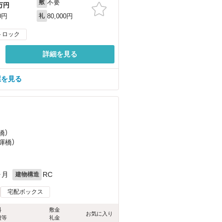
不要
敷
万円
80,000円
0円
礼
トロック
詳細を見る
屋を見る
橋）
輝橋）
ヶ月
RC
建物構造
宅配ボックス
料
敷金
お気に入り
費等
礼金