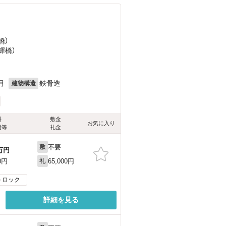
橋）
輝橋）
月
鉄骨造
建物構造
料
敷金
お気に入り
費等
礼金
不要
敷
万円
65,000円
0円
礼
トロック
詳細を見る