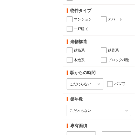
物件タイプ
マンション
アパート
一戸建て
建物構造
鉄筋系
鉄骨系
木造系
ブロック構造
駅からの時間
バス可
築年数
専有面積