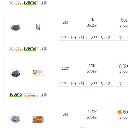
提供
5
1K
万
2階
35.2㎡
3,00
バス・トイレ別
フローリング
オー
提供
7.3
2DK
12階
57.4㎡
5,00
バス・トイレ別
フローリング
オー
提供
6.6
1LDK
3階
57.4㎡
5,00