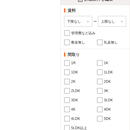
賃料
〜
管理費など込み
敷金無し
礼金無し
間取り
1R
1K
1DK
1LDK
2K
2DK
2LDK
3K
3DK
3LDK
4K
4DK
4LDK
5DK
5LDK以上