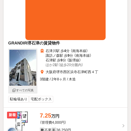
GRANDIR堺石津の賃貸物件
石津川駅 歩
4
分 （南海本線）
諏訪ノ森駅 歩
9
分 （南海本線）
石津駅 歩
9
分 （阪堺線）
ほか2駅（徒歩20分圏内）
大阪府堺市西区浜寺石津町西４丁
3階建 / 2年8ヶ月 / 木造
すべての写真
駐輪場あり
宅配ボックス
7.25
新着
万円
（管理費4,000円）
不要
36,250円
敷
礼