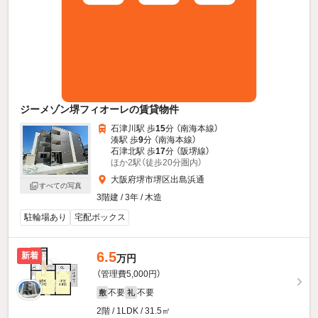
ジーメゾン堺フィオーレの賃貸物件
石津川駅 歩
15
分 （南海本線）
湊駅 歩
9
分 （南海本線）
石津北駅 歩
17
分 （阪堺線）
ほか2駅（徒歩20分圏内）
大阪府堺市堺区出島浜通
すべての写真
3階建 / 3年 / 木造
駐輪場あり
宅配ボックス
6.5
新着
万円
（管理費5,000円）
不要
不要
敷
礼
2階 / 1LDK / 31.5㎡