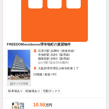
FREEDOMresidence堺寺地町の賃貸物件
石津川駅 歩
29
分 （南海本線）
寺地町駅 歩
2
分 （阪堺線）
御陵前駅 歩
5
分 （阪堺線）
ほか6駅（徒歩20分圏内）
大阪府堺市堺区少林寺町東１丁
15階建 / 新築 / RC
すべての写真
駐車場あり
駐輪場あり
宅配ボックス
10.55
万円