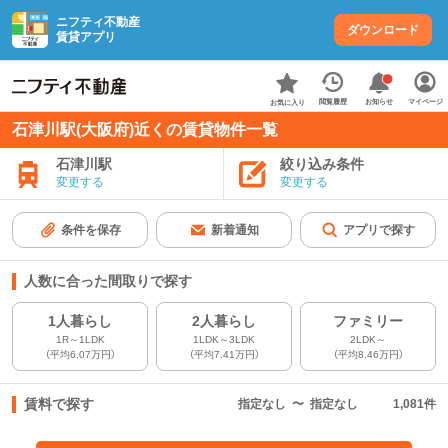
ニフティ不動産
ダウンロード
賃貸アプリ
お知らせ
閲覧履歴
マイページ
お気に入り
石津川駅(大阪府)近くの賃貸物件一覧
石津川駅
絞り込み条件
変更する
変更する
条件を保存
新着通知
アプリで探す
人数に合った間取りで探す
1人暮らし
2人暮らし
ファミリー
1R～1LDK
1LDK～3LDK
2LDK～
（平均6.07万円）
（平均7.41万円）
（平均8.46万円）
賃料で探す
指定なし
〜
指定なし
1,081
件