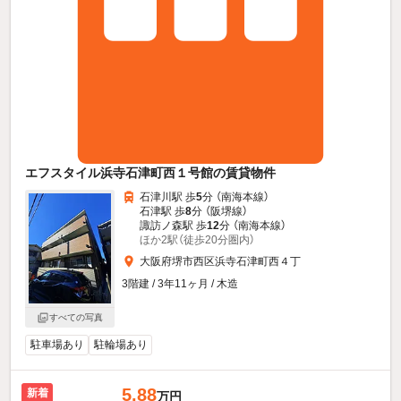
エフスタイル浜寺石津町西１号館の賃貸物件
石津川駅 歩
5
分 （南海本線）
石津駅 歩
8
分 （阪堺線）
諏訪ノ森駅 歩
12
分 （南海本線）
ほか2駅（徒歩20分圏内）
大阪府堺市西区浜寺石津町西４丁
3階建 / 3年11ヶ月 / 木造
すべての写真
駐車場あり
駐輪場あり
5.88
新着
万円