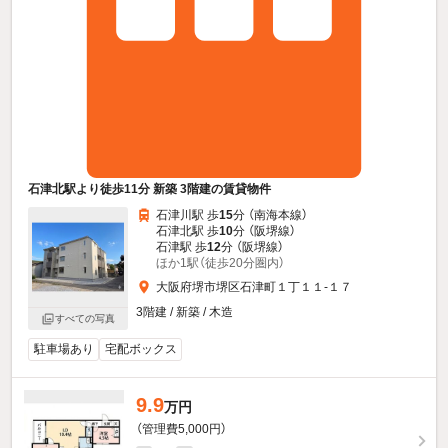
石津北駅より徒歩11分 新築 3階建の賃貸物件
石津川駅 歩
15
分 （南海本線）
石津北駅 歩
10
分 （阪堺線）
石津駅 歩
12
分 （阪堺線）
ほか1駅（徒歩20分圏内）
大阪府堺市堺区石津町１丁１１-１７
3階建 / 新築 / 木造
すべての写真
駐車場あり
宅配ボックス
9.9
万円
（管理費5,000円）