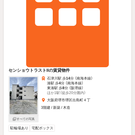
センショウトラストIIの賃貸物件
石津川駅 歩
14
分 （南海本線）
湊駅 歩
4
分 （南海本線）
東湊駅 歩
8
分 （阪堺線）
ほか1駅（徒歩20分圏内）
大阪府堺市堺区出島町４丁
3階建 / 新築 / 木造
すべての写真
駐輪場あり
宅配ボックス