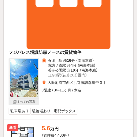
フジパレス堺諏訪森ノースの賃貸物件
石津川駅 歩
16
分 （南海本線）
諏訪ノ森駅 歩
4
分 （南海本線）
浜寺公園駅 歩
10
分 （南海本線）
ほか3駅（徒歩20分圏内）
大阪府堺市西区浜寺諏訪森町中３丁
3階建 / 3年11ヶ月 / 木造
すべての写真
駐車場あり
駐輪場あり
宅配ボックス
5.6
新着
万円
（管理費4,400円）