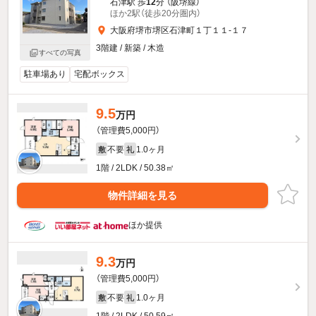
石津駅 歩
12
分 （阪堺線）
ほか2駅（徒歩20分圏内）
大阪府堺市堺区石津町１丁１１-１７
3階建 / 新築 / 木造
すべての写真
駐車場あり
宅配ボックス
9.5
万円
（管理費5,000円）
不要
1.0ヶ月
敷
礼
1階 / 2LDK / 50.38㎡
物件詳細を見る
ほか提供
9.3
万円
（管理費5,000円）
不要
1.0ヶ月
敷
礼
1階 / 2LDK / 50.59㎡