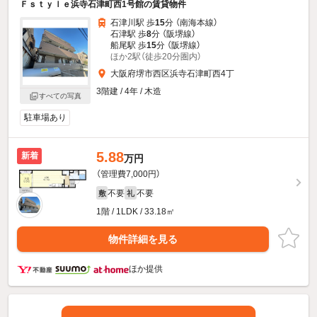
Ｆｓｔｙｌｅ浜寺石津町西1号館の賃貸物件
石津川駅 歩
15
分 （南海本線）
石津駅 歩
8
分 （阪堺線）
船尾駅 歩
15
分 （阪堺線）
ほか2駅（徒歩20分圏内）
大阪府堺市西区浜寺石津町西4丁
3階建 / 4年 / 木造
すべての写真
駐車場あり
5.88
新着
万円
（管理費7,000円）
不要
不要
敷
礼
1階 / 1LDK / 33.18㎡
物件詳細を見る
ほか提供