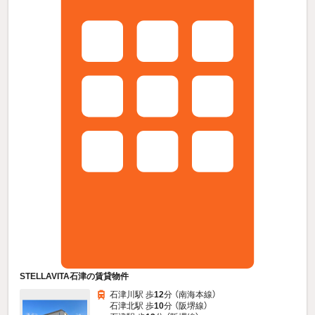
STELLAVITA石津の賃貸物件
石津川駅 歩
12
分 （南海本線）
石津北駅 歩
10
分 （阪堺線）