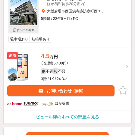
ほか3駅（徒歩20分圏内）
大阪府堺市西区浜寺諏訪森町西１丁
5階建 / 22年6ヶ月 / PC
すべての写真
駐車場あり
駐輪場あり
4.5
新着
万円
（管理費6,400円）
不要
不要
敷
礼
3階 / 1K / 24.3㎡
お問い合わせ
（無料）
ほか提供
ピュール絆のすべての部屋を見る