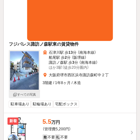
フジパレス諏訪ノ森駅東の賃貸物件
石津川駅 歩
13
分 （南海本線）
船尾駅 歩
2
分 （阪堺線）
諏訪ノ森駅 歩
3
分 （南海本線）
ほか3駅（徒歩20分圏内）
大阪府堺市西区浜寺諏訪森町中２丁
3階建 / 1年8ヶ月 / 木造
すべての写真
駐車場あり
駐輪場あり
宅配ボックス
5.5
新着
万円
（管理費5,200円）
不要
不要
敷
礼