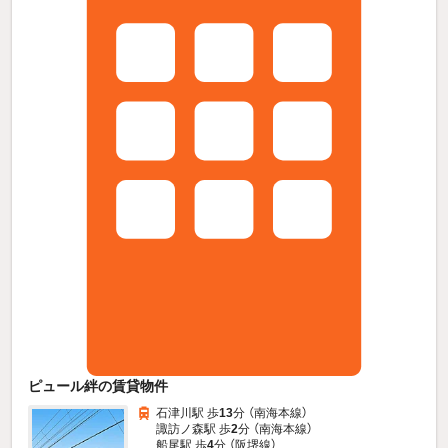
ピュール絆の賃貸物件
石津川駅 歩
13
分 （南海本線）
諏訪ノ森駅 歩
2
分 （南海本線）
船尾駅 歩
4
分 （阪堺線）