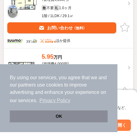
不要
1.0ヶ月
敷
礼
1階 / 1LDK / 29.1㎡
お問い合わせ
（無料）
ほか提供
5.95
万円
（管理費4,000円）
不要
1.0ヶ月
敷
礼
By using our services, you agree that we and
1階 / 1LDK / 28.46㎡
our
partners
use cookies to improve
お問い合わせ
advertising and enhance your experience on
（無料）
アプリに切り替えて、サクサクお部屋探し
our services.
Privacy Policy
ほか提供
会員登録なしですぐ使える。マップ検索やお気に入り保存など、
アプリ限定の便利な機能が使えます！
OK
6.3
万円
Web版で続行
アプリを開く
駅・沿線を変更
絞り込み条件を変更
（管理費4,000円）
不要
1.0ヶ月
敷
礼