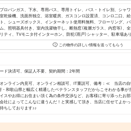
プロパンガス、下水、専用バス、専用トイレ、バス・トイレ別、シャワ
室乾燥機、洗面所独立、浴室暖房、ガスコンロ設置済、コンロ二口、給
ト、シューズボックス、インターネット使用料無料、フローリング、バ
ム、照明器具付き、室内洗濯物干し、断熱窓（複層ガラス、内窓等）、全
リティ、TVモニタ付インターホン、防犯（雨戸）シャッター、駐車場あ
この物件の詳しい情報を送ってもらう
ード決済可、保証人不要、契約期間：2年間
オンライン内見可、オンライン相談可、IT重説可、備考：≪ 当店の
府・和歌山県と幅広く精通したベテランスタッフだからこそわかる事が
イスやお得にお住まい頂く為の条件交渉など、お客様に寄り添ったお部
会社によってこんなに違うんだ！と実感して頂き、当店に任せてよかっ
待ちしております♪♪