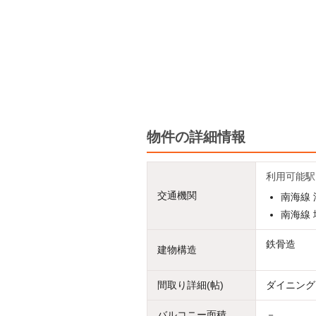
物件の詳細情報
利用可能駅
交通機関
南海線 
南海線 
鉄骨造
建物構造
間取り詳細(帖)
ダイニングキ
バルコニー面積
－