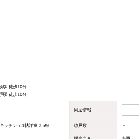
湊駅 徒歩10分
堺駅 徒歩10分
周辺情報
ッチン 7.1帖洋室 2.5帖
総戸数
－
採光向き
南西