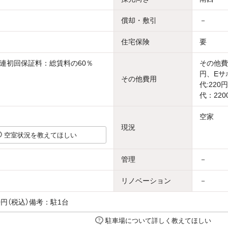
償却・敷引
－
住宅保険
要
連初回保証料：総賃料の60％
その他費
円、Eサ
その他費用
代:22
代：220
空家
現況
空室状況を教えてほしい
管理
－
リノベーション
－
00円（税込）備考：駐1台
駐車場について詳しく教えてほしい