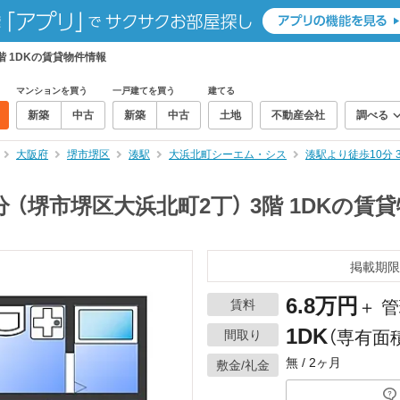
階 1DKの賃貸物件情報
マンションを買う
一戸建てを買う
建てる
新築
中古
新築
中古
土地
不動産会社
調べる
大阪府
堺市堺区
湊駅
大浜北町シーエム・シス
湊駅より徒歩10分 
 （堺市堺区大浜北町2丁） 3階 1DKの賃
掲載期限
6.8万円
賃料
＋ 管
1DK
間取り
（専有面積
無 / 2ヶ月
敷金/礼金