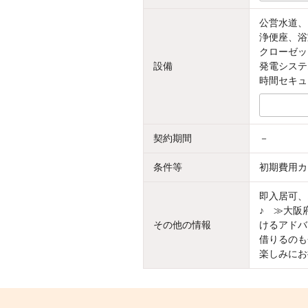
公営水道、
浄便座、浴
クローゼッ
設備
発電システ
時間セキュ
契約期間
－
条件等
初期費用カ
即入居可、
♪ ≫大阪
その他の情報
けるアドバ
借りるのも
楽しみにお