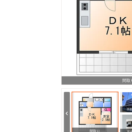
間取
周辺
外
間取り
室