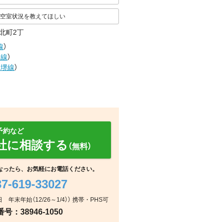
空室状況を教えてほしい
北町2丁
線
）
本線
）
阪堺線
）
予約など
社に相談する
（無料）
なったら、お気軽にお電話ください。
37-619-33027
室内
キッチン
キッチン
 年末年始（12/26～1/4）） 携帯・PHS可
：38946-1050
周辺
浴室
浴室
その他