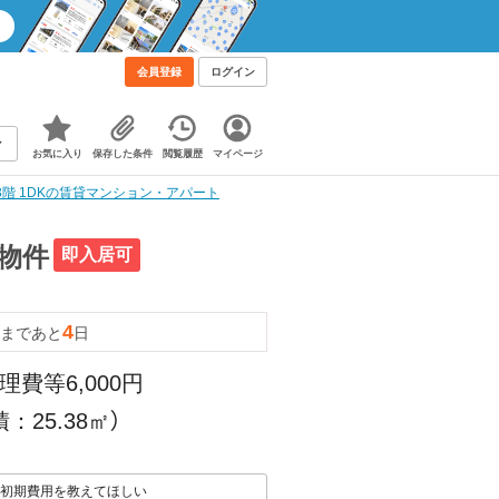
会員登録
ログイン
お気に入り
保存した条件
閲覧履歴
マイページ
3階 1DKの賃貸マンション・アパート
貸物件
即入居可
4
まであと
日
理費等6,000円
：25.38㎡）
初期費用を教えてほしい