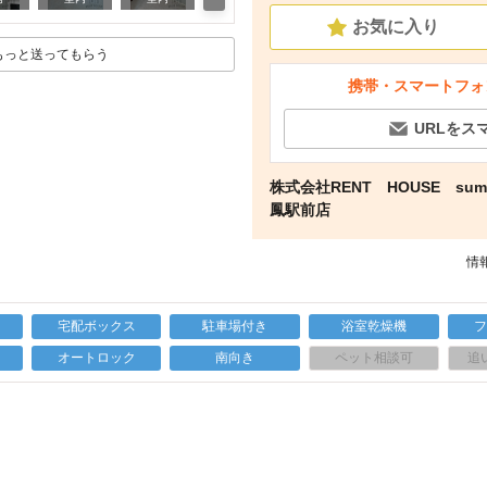
お気に入り
もっと送ってもらう
携帯・スマートフォ
URLをス
株式会社RENT HOUSE sum
鳳駅前店
情報
宅配ボックス
駐車場付き
浴室乾燥機
上
オートロック
南向き
ペット相談可
追