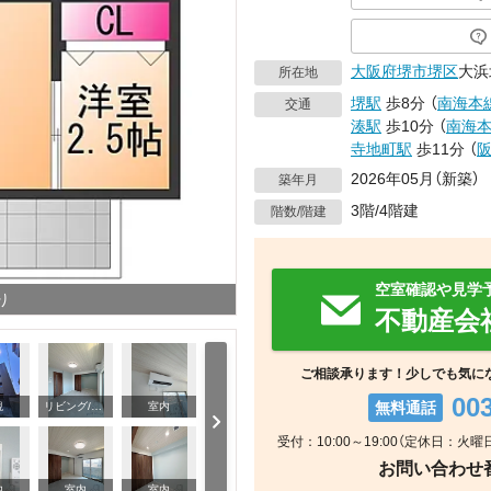
大阪府
堺市堺区
大浜
所在地
堺駅
歩8分
（
南海本
交通
湊駅
歩10分
（
南海
寺地町駅
歩11分
（
2026年05月（新築）
築年月
3階/4階建
階数/階建
空室確認や見学
り
不動産会
ご相談承ります！少しでも気に
00
無料通話
観
リビング/ダイニング
室内
受付：10:00～19:00（定休日：火曜日
お問い合わせ番号
室内
内
室内
室内