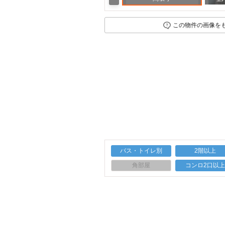
この物件の画像を
バス・トイレ別
2階以上
角部屋
コンロ2口以