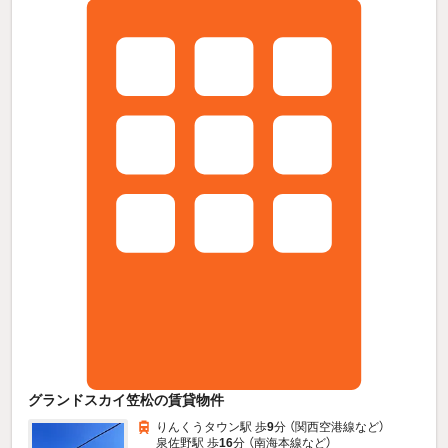
グランドスカイ笠松の賃貸物件
りんくうタウン駅 歩
9
分 （関西空港線
など
）
泉佐野駅 歩
16
分 （南海本線
など
）