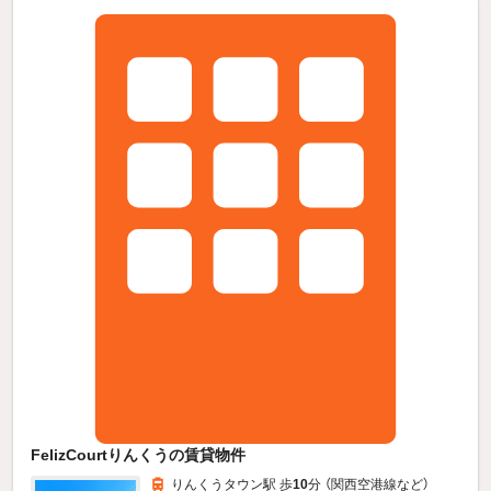
FelizCourtりんくうの賃貸物件
りんくうタウン駅 歩
10
分 （関西空港線
など
）