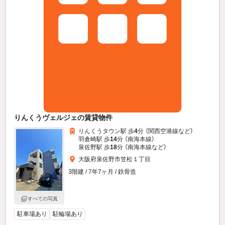
りんくうヴェルジェの賃貸物件
りんくうタウン駅 歩
4
分 （関西空港線
など
）
羽倉崎駅 歩
14
分 （南海本線）
泉佐野駅 歩
18
分 （南海本線
など
）
大阪府泉佐野市笠松１丁目
3階建 / 7年7ヶ月 / 鉄骨造
すべての写真
駐車場あり
駐輪場あり