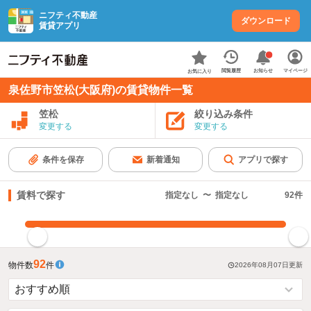
ニフティ不動産
ダウンロード
賃貸アプリ
お知らせ
閲覧履歴
マイページ
お気に入り
泉佐野市笠松(大阪府)の賃貸物件一覧
笠松
絞り込み条件
変更する
変更する
条件を保存
新着通知
アプリで探す
賃料で探す
指定なし
〜
指定なし
92
件
指定した賃料で絞り込む
92
物件数
件
2026年08月07日
更新