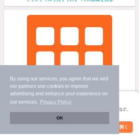
By using our services, you agree that we and
our
partners
use cookies to improve
advertising and enhance your experience on
アプリに切り替えて、サクサクお部屋探し
our services.
Privacy Policy
会員登録なしですぐ使える。マップ検索やお気に入り保存など、
アプリ限定の便利な機能が使えます！
OK
Web版で続行
アプリを開く
市区町村を変更
絞り込み条件を変更