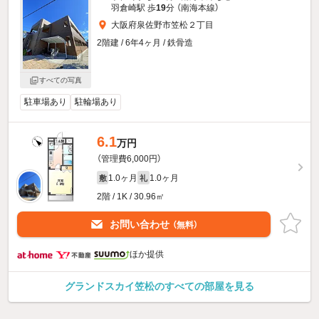
羽倉崎駅 歩
19
分 （南海本線）
大阪府泉佐野市笠松２丁目
2階建 / 6年4ヶ月 / 鉄骨造
すべての写真
駐車場あり
駐輪場あり
6.1
万円
（管理費6,000円）
1.0ヶ月
1.0ヶ月
敷
礼
2階 / 1K / 30.96㎡
お問い合わせ
（無料）
ほか提供
グランドスカイ笠松のすべての部屋を見る