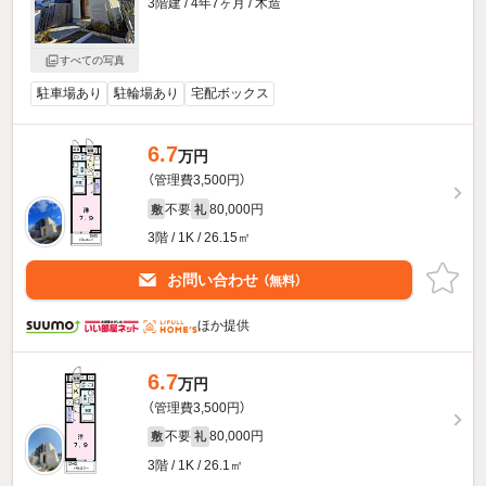
3階建 / 4年7ヶ月 / 木造
すべての写真
駐車場あり
駐輪場あり
宅配ボックス
6.7
万円
（管理費3,500円）
不要
80,000円
敷
礼
3階 / 1K / 26.15㎡
お問い合わせ
（無料）
ほか提供
6.7
万円
（管理費3,500円）
不要
80,000円
敷
礼
3階 / 1K / 26.1㎡