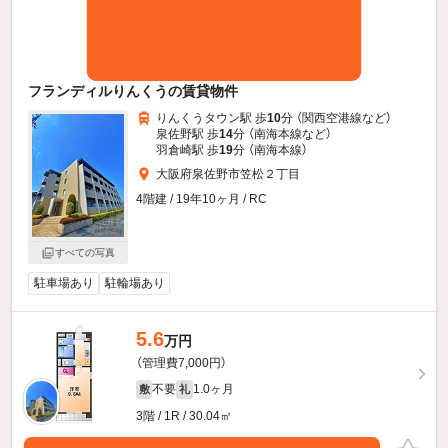
フランディルりんくうの賃貸物件
りんくうタウン駅 歩
10
分 （関西空港線
など
）
泉佐野駅 歩
14
分 （南海本線
など
）
羽倉崎駅 歩
19
分 （南海本線）
大阪府泉佐野市笠松２丁目
4階建 / 19年10ヶ月 / RC
すべての写真
駐車場あり
駐輪場あり
5.6
万円
（管理費7,000円）
不要
1.0ヶ月
敷
礼
3階 / 1R / 30.04㎡