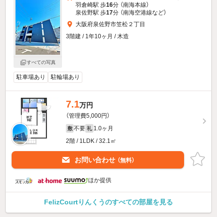
羽倉崎駅 歩
16
分 （南海本線）
泉佐野駅 歩
17
分 （南海空港線
など
）
大阪府泉佐野市笠松２丁目
3階建 / 1年10ヶ月 / 木造
すべての写真
駐車場あり
駐輪場あり
7.1
万円
（管理費5,000円）
不要
1.0ヶ月
敷
礼
2階 / 1LDK / 32.1㎡
お問い合わせ
（無料）
ほか提供
FelizCourtりんくうのすべての部屋を見る