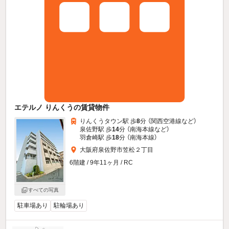
エテルノ りんくうの賃貸物件
りんくうタウン駅 歩
8
分 （関西空港線
など
）
泉佐野駅 歩
14
分 （南海本線
など
）
羽倉崎駅 歩
18
分 （南海本線）
大阪府泉佐野市笠松２丁目
6階建 / 9年11ヶ月 / RC
すべての写真
駐車場あり
駐輪場あり