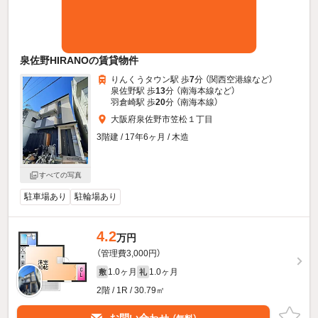
泉佐野HIRANOの賃貸物件
りんくうタウン駅 歩
7
分 （関西空港線
など
）
泉佐野駅 歩
13
分 （南海本線
など
）
羽倉崎駅 歩
20
分 （南海本線）
大阪府泉佐野市笠松１丁目
3階建 / 17年6ヶ月 / 木造
すべての写真
駐車場あり
駐輪場あり
4.2
万円
（管理費3,000円）
1.0ヶ月
1.0ヶ月
敷
礼
2階 / 1R / 30.79㎡