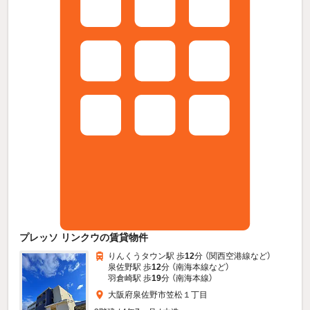
プレッソ リンクウの賃貸物件
りんくうタウン駅 歩
12
分 （関西空港線
など
）
泉佐野駅 歩
12
分 （南海本線
など
）
羽倉崎駅 歩
19
分 （南海本線）
大阪府泉佐野市笠松１丁目