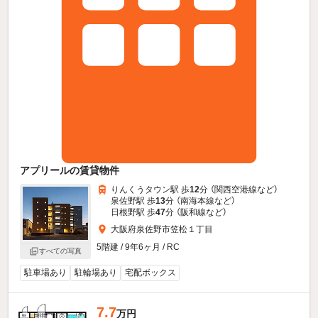
アプリールの賃貸物件
りんくうタウン駅 歩
12
分 （関西空港線
など
）
泉佐野駅 歩
13
分 （南海本線
など
）
日根野駅 歩
47
分 （阪和線
など
）
大阪府泉佐野市笠松１丁目
5階建 / 9年6ヶ月 / RC
すべての写真
駐車場あり
駐輪場あり
宅配ボックス
7.7
万円