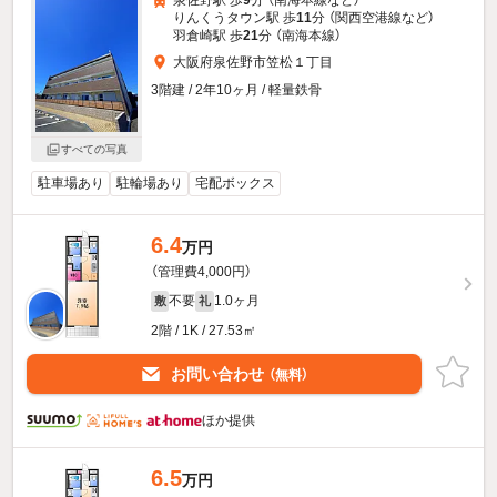
泉佐野駅 歩
9
分 （南海本線
など
）
りんくうタウン駅 歩
11
分 （関西空港線
など
）
羽倉崎駅 歩
21
分 （南海本線）
大阪府泉佐野市笠松１丁目
3階建 / 2年10ヶ月 / 軽量鉄骨
すべての写真
駐車場あり
駐輪場あり
宅配ボックス
6.4
万円
（管理費4,000円）
不要
1.0ヶ月
敷
礼
2階 / 1K / 27.53㎡
お問い合わせ
（無料）
ほか提供
6.5
万円