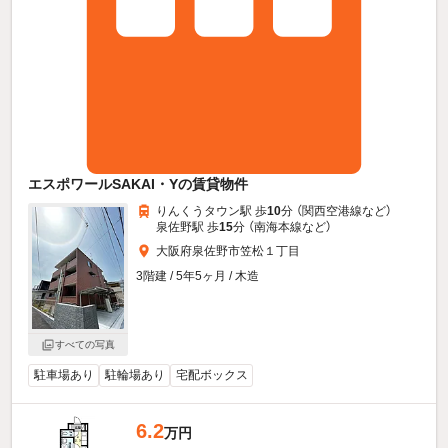
エスポワールSAKAI・Yの賃貸物件
りんくうタウン駅 歩
10
分 （関西空港線
など
）
泉佐野駅 歩
15
分 （南海本線
など
）
大阪府泉佐野市笠松１丁目
3階建 / 5年5ヶ月 / 木造
すべての写真
駐車場あり
駐輪場あり
宅配ボックス
6.2
万円