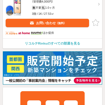
（管理費4,000円）
不要
1.0ヶ月
敷
礼
3階 / 1K / 27.53㎡
お問い合わせ
（無料）
ほか提供
リコルテRinkuのすべての部屋を見る