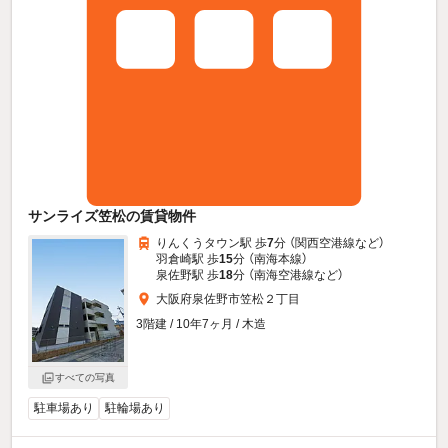
サンライズ笠松の賃貸物件
りんくうタウン駅 歩
7
分 （関西空港線
など
）
羽倉崎駅 歩
15
分 （南海本線）
泉佐野駅 歩
18
分 （南海空港線
など
）
大阪府泉佐野市笠松２丁目
3階建 / 10年7ヶ月 / 木造
すべての写真
駐車場あり
駐輪場あり