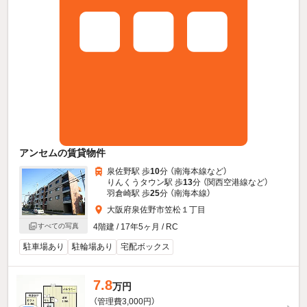
アンセムの賃貸物件
泉佐野駅 歩
10
分 （南海本線
など
）
りんくうタウン駅 歩
13
分 （関西空港線
など
）
羽倉崎駅 歩
25
分 （南海本線）
大阪府泉佐野市笠松１丁目
4階建 / 17年5ヶ月 / RC
すべての写真
駐車場あり
駐輪場あり
宅配ボックス
7.8
万円
（管理費3,000円）