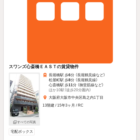
スワンズ心斎橋ＥＡＳＴの賃貸物件
長堀橋駅 歩
6
分 （長堀鶴見線
など
）
松屋町駅 歩
8
分 （長堀鶴見線）
心斎橋駅 歩
11
分 （御堂筋線
など
）
ほか10駅（徒歩20分圏内）
大阪府大阪市中央区島之内1丁目
13階建 / 15年3ヶ月 / RC
すべての写真
宅配ボックス