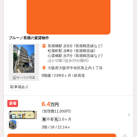
ブルーノ長堀の賃貸物件
長堀橋駅 歩
1
分 （長堀鶴見線
など
）
松屋町駅 歩
6
分 （長堀鶴見線）
心斎橋駅 歩
7
分 （長堀鶴見線
など
）
ほか10駅（徒歩20分圏内）
大阪府大阪市中央区島之内１丁目
9階建 / 23年6ヶ月 / 鉄骨造
すべての写真
駐車場あり
6.4
新着
万円
（管理費11,000円）
不要
1.0ヶ月
敷
礼
3階 / 1K / 22.14㎡