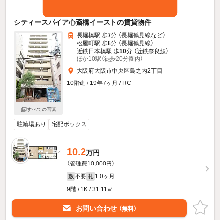
シティースパイア心斎橋イーストの賃貸物件
長堀橋駅 歩
7
分 （長堀鶴見線
など
）
松屋町駅 歩
8
分 （長堀鶴見線）
近鉄日本橋駅 歩
10
分 （近鉄奈良線）
ほか10駅（徒歩20分圏内）
大阪府大阪市中央区島之内2丁目
10階建 / 19年7ヶ月 / RC
すべての写真
駐輪場あり
宅配ボックス
10.2
万円
（管理費10,000円）
不要
1.0ヶ月
敷
礼
9階 / 1K / 31.11㎡
お問い合わせ
（無料）