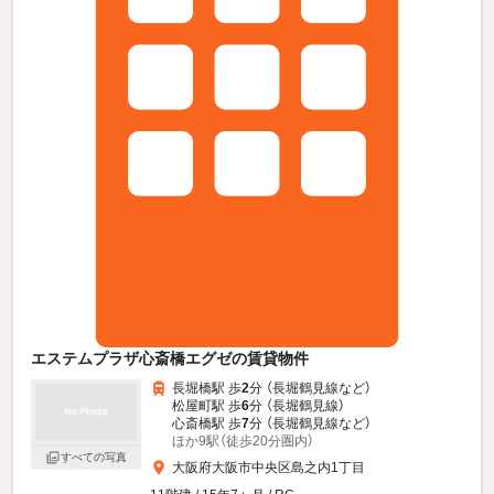
エステムプラザ心斎橋エグゼの賃貸物件
長堀橋駅 歩
2
分 （長堀鶴見線
など
）
松屋町駅 歩
6
分 （長堀鶴見線）
心斎橋駅 歩
7
分 （長堀鶴見線
など
）
ほか9駅（徒歩20分圏内）
すべての写真
大阪府大阪市中央区島之内1丁目