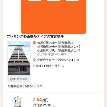
プレサンス心斎橋ルティアの賃貸物件
松屋町駅 歩
3
分 （長堀鶴見線）
長堀橋駅 歩
6
分 （長堀鶴見線
など
）
心斎橋駅 歩
8
分 （長堀鶴見線
など
）
ほか8駅（徒歩20分圏内）
大阪府大阪市中央区島之内1丁目
14階建 / 14年6ヶ月 / RC
すべての写真
駐輪場あり
宅配ボックス
7.54
万円
（管理費12,000円）