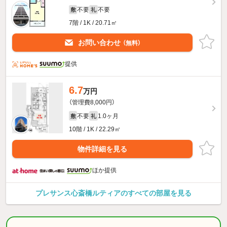
不要
不要
敷
礼
7階 / 1K / 20.71㎡
お問い合わせ
（無料）
提供
6.7
万円
（管理費8,000円）
不要
1.0ヶ月
敷
礼
10階 / 1K / 22.29㎡
物件詳細を見る
ほか提供
プレサンス心斎橋ルティアのすべての部屋を見る