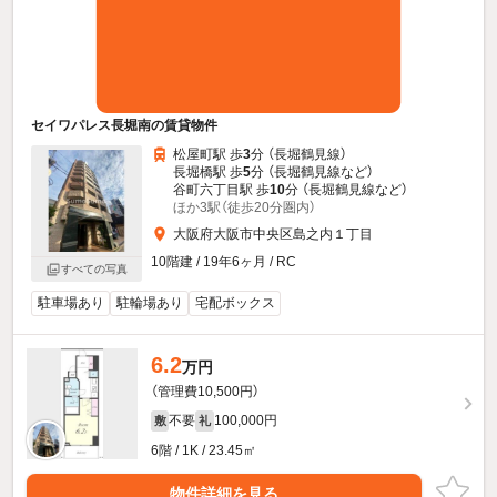
セイワパレス長堀南の賃貸物件
松屋町駅 歩
3
分 （長堀鶴見線）
長堀橋駅 歩
5
分 （長堀鶴見線
など
）
谷町六丁目駅 歩
10
分 （長堀鶴見線
など
）
ほか3駅（徒歩20分圏内）
大阪府大阪市中央区島之内１丁目
10階建 / 19年6ヶ月 / RC
すべての写真
駐車場あり
駐輪場あり
宅配ボックス
6.2
万円
（管理費10,500円）
不要
100,000円
敷
礼
6階 / 1K / 23.45㎡
物件詳細を見る