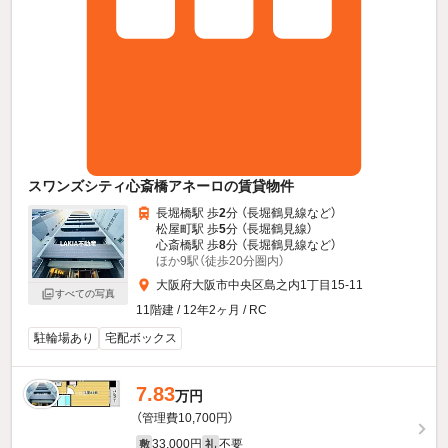
スワンズシティ心斎橋アネーロの賃貸物件
長堀橋駅 歩
2
分 （長堀鶴見線
など
）
松屋町駅 歩
5
分 （長堀鶴見線）
心斎橋駅 歩
8
分 （長堀鶴見線
など
）
ほか9駅（徒歩20分圏内）
大阪府大阪市中央区島之内1丁目15-11
すべての写真
11階建 / 12年2ヶ月 / RC
駐輪場あり
宅配ボックス
7.83
万円
（管理費10,700円）
33,000円
不要
敷
礼