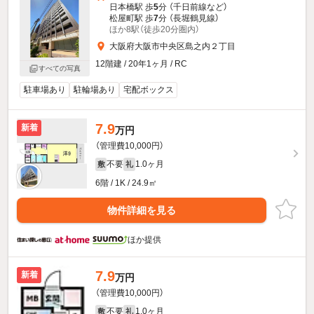
日本橋駅 歩
5
分 （千日前線
など
）
松屋町駅 歩
7
分 （長堀鶴見線）
ほか8駅（徒歩20分圏内）
大阪府大阪市中央区島之内２丁目
12階建 / 20年1ヶ月 / RC
すべての写真
駐車場あり
駐輪場あり
宅配ボックス
7.9
新着
万円
（管理費10,000円）
不要
1.0ヶ月
敷
礼
6階 / 1K / 24.9㎡
物件詳細を見る
ほか提供
7.9
新着
万円
（管理費10,000円）
不要
1.0ヶ月
敷
礼