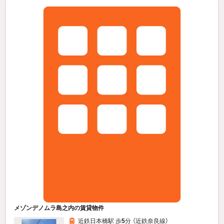
メゾンデノムラ島之内の賃貸物件
近鉄日本橋駅 歩
5
分 （近鉄奈良線）