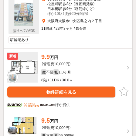
松屋町駅 歩
8
分 （長堀鶴見線）
日本橋駅 歩
9
分 （堺筋線
など
）
ほか10駅（徒歩20分圏内）
大阪府大阪市中央区島之内２丁目
11階建 / 23年3ヶ月 / 鉄骨造
すべての写真
駐輪場あり
9.9
新着
万円
（管理費10,000円）
不要
1.0ヶ月
敷
礼
8階 / 1LDK / 36.0㎡
物件詳細を見る
ほか提供
9.5
万円
（管理費10,000円）
不要
95,000円
敷
礼