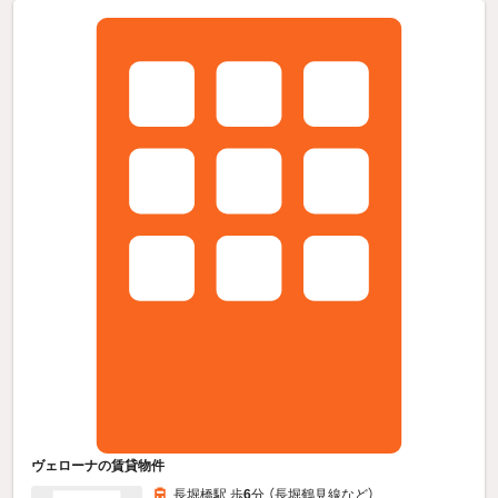
ヴェローナの賃貸物件
長堀橋駅 歩
6
分 （長堀鶴見線
など
）