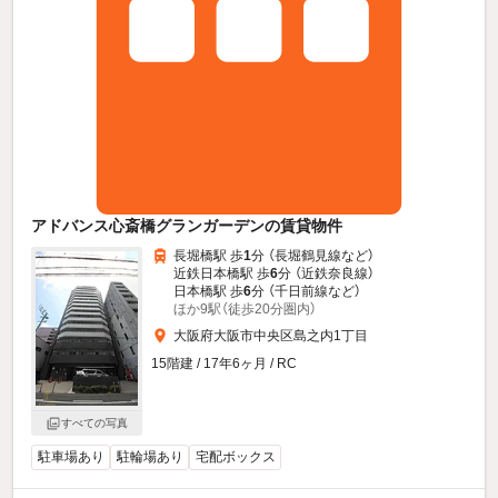
アドバンス心斎橋グランガーデンの賃貸物件
長堀橋駅 歩
1
分 （長堀鶴見線
など
）
近鉄日本橋駅 歩
6
分 （近鉄奈良線）
日本橋駅 歩
6
分 （千日前線
など
）
ほか9駅（徒歩20分圏内）
大阪府大阪市中央区島之内1丁目
15階建 / 17年6ヶ月 / RC
すべての写真
駐車場あり
駐輪場あり
宅配ボックス