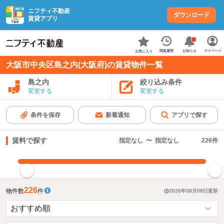
ニフティ不動産
ダウンロード
賃貸アプリ
お知らせ
閲覧履歴
マイページ
お気に入り
大阪市中央区島之内(大阪府)の賃貸物件一覧
島之内
絞り込み条件
変更する
変更する
条件を保存
新着通知
アプリで探す
賃料で探す
指定なし
〜
指定なし
226
件
指定した賃料で絞り込む
226
物件数
件
2026年08月08日
更新