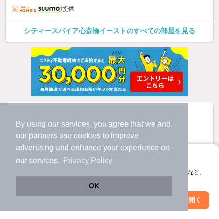
提供
シティースパイア心斎橋イーストのすべての部屋を見る
By using our services, you agree that we and
our
partners
use cookies to improve
advertising and enhance your experience on
アプリに切り替えて、サクサクお部屋探し
our services.
Privacy Policy
会員登録なしですぐ使える。マップ検索やお気に入り保存など、
アプリ限定の便利な機能が使えます！
OK
Web版で続行
アプリを開く
市区町村を変更
絞り込み条件を変更