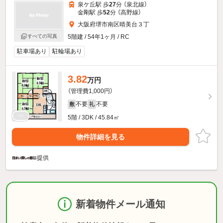
泉ケ丘駅 歩
27
分 （泉北線）
金剛駅 歩
52
分 （高野線）
大阪府堺市南区晴美台３丁
すべての写真
5階建 / 54年1ヶ月 / RC
駐車場あり
駐輪場あり
3.82
万円
（管理費1,000円）
不要
不要
敷
礼
5階 / 3DK / 45.84㎡
物件詳細を見る
提供
新着物件メール通知