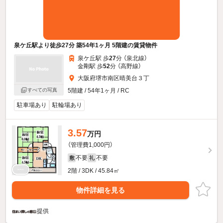
泉ケ丘駅より徒歩27分 築54年1ヶ月 5階建の賃貸物件
泉ケ丘駅 歩
27
分 （泉北線）
金剛駅 歩
52
分 （高野線）
大阪府堺市南区晴美台３丁
すべての写真
5階建 / 54年1ヶ月 / RC
駐車場あり
駐輪場あり
3.57
万円
（管理費1,000円）
不要
不要
敷
礼
2階 / 3DK / 45.84㎡
物件詳細を見る
提供