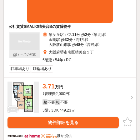
公社賃貸SMALIO晴美台Bの賃貸物件
泉ケ丘駅 バス
11
分 歩
2
分 （泉北線）
金剛駅 歩
32
分 （高野線）
大阪狭山市駅 歩
48
分 （高野線）
大阪府堺市南区晴美台１丁
すべての写真
5階建 / 54年 / RC
駐車場あり
駐輪場あり
3.71
万円
（管理費2,000円）
不要
不要
敷
礼
3階 / 3DK / 49.23㎡
物件詳細を見る
ほか提供