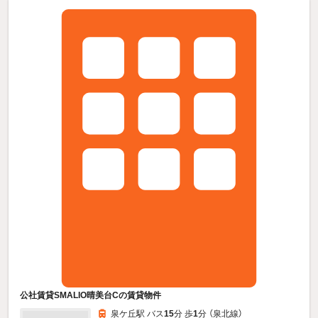
公社賃貸SMALIO晴美台Cの賃貸物件
泉ケ丘駅 バス
15
分 歩
1
分 （泉北線）