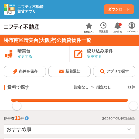
ニフティ不動産
ダウンロード
賃貸アプリ
お知らせ
閲覧履歴
マイページ
お気に入り
堺市南区晴美台(大阪府)の賃貸物件一覧
晴美台
絞り込み条件
変更する
変更する
条件を保存
新着通知
アプリで探す
賃料で探す
指定なし
〜
指定なし
11
件
指定した賃料で絞り込む
11
物件数
件
2026年08月02日
更新