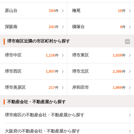
原山台
檜尾
104
件
10
件
深阪南
槇塚台
241
件
4
件
堺市南区近隣の市区町村から探す
堺市中区
堺市東区
1,116
件
1,029
件
堺市西区
堺市北区
1,957
件
2,386
件
堺市美原区
岸和田市
217
件
1,969
件
不動産会社・不動産屋から探す
堺市南区の不動産会社・不動産屋から探す
大阪府の不動産会社・不動産屋から探す