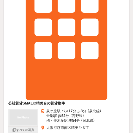
公社賃貸SMALIO晴美台の賃貸物件
泉ケ丘駅 バス
17
分 歩
3
分 （泉北線）
金剛駅 歩
52
分 （高野線）
栂・美木多駅 歩
54
分 （泉北線）
大阪府堺市南区晴美台３丁
すべての写真