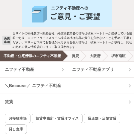
人気のこだわり条件
バス・トイレ別
2階以上
駐車場あり
ペット相談
当サイトの物件及び不動産会社、外壁塗装業者の情報は検索パートナーが提供している情
報であり、ニフティライフスタイル株式会社は内容の責任を負わないことを予めご了承く
免責
事項
ださい。本サービス内でお客様が入力される個人情報は、検索パートナーが取得し、同社
洗濯機置場あり
独立洗面台
の定める個人情報規約に従って取り扱われます。
不動産・住宅情報のニフティ不動産
賃貸
大阪府
堺市南区
エアコンあり
都市ガス
ニフティ不動産
ニフティ不動産アプリ
温水洗浄便座
オートロック
＼Because／ ニフティ不動産
コンロ2口以上
追焚き機能
賃貸
TV付インターホン
角部屋
新着のみ
インターネット無料
月極駐車場
賃貸事務所・賃貸オフィス
貸店舗・店舗賃貸
貸し倉庫
該当件数: