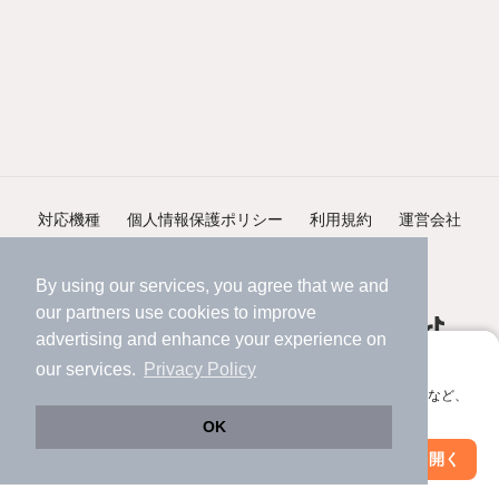
対応機種
個人情報保護ポリシー
利用規約
運営会社
ヘルプ・お問い合わせ
採用情報
By using our services, you agree that we and
our
partners
use cookies to improve
advertising and enhance your experience on
アプリに切り替えて、サクサクお部屋探し
our services.
Privacy Policy
会員登録なしですぐ使える。マップ検索やお気に入り保存など、
©NIFTY Lifestyle Co., Ltd.
アプリ限定の便利な機能が使えます！
OK
Web版で続行
アプリを開く
市区町村を変更
絞り込み条件を変更