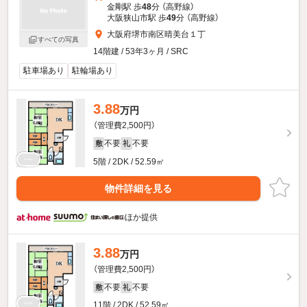
金剛駅 歩
48
分 （高野線）
大阪狭山市駅 歩
49
分 （高野線）
大阪府堺市南区晴美台１丁
すべての写真
14階建 / 53年3ヶ月 / SRC
駐車場あり
駐輪場あり
3.88
万円
（管理費2,500円）
不要
不要
敷
礼
5階 / 2DK / 52.59㎡
物件詳細を見る
ほか提供
3.88
万円
（管理費2,500円）
不要
不要
敷
礼
11階 / 2DK / 52.59㎡