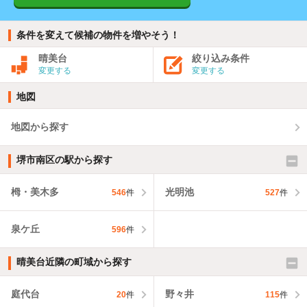
条件を変えて候補の物件を増やそう！
晴美台
絞り込み条件
変更する
変更する
地図
地図から探す
堺市南区の駅から探す
栂・美木多
光明池
546
件
527
件
泉ケ丘
596
件
晴美台近隣の町域から探す
庭代台
野々井
20
件
115
件