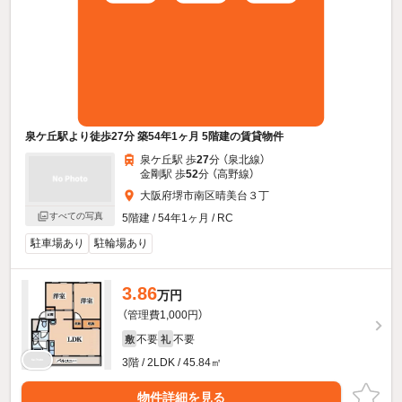
泉ケ丘駅より徒歩27分 築54年1ヶ月 5階建の賃貸物件
泉ケ丘駅 歩
27
分 （泉北線）
金剛駅 歩
52
分 （高野線）
大阪府堺市南区晴美台３丁
すべての写真
5階建 / 54年1ヶ月 / RC
駐車場あり
駐輪場あり
3.86
万円
（管理費1,000円）
不要
不要
敷
礼
3階 / 2LDK / 45.84㎡
物件詳細を見る