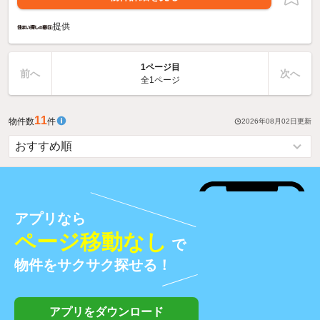
提供
1ページ目
前へ
次へ
全1ページ
11
物件数
件
2026年08月02日
更新
アプリなら
ページ移動なし
で
物件をサクサク探せる！
アプリをダウンロード