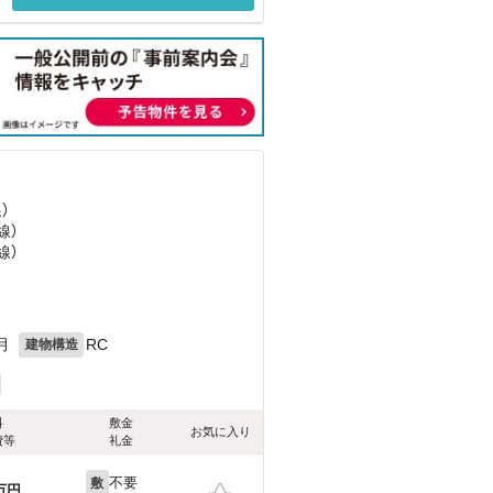
）
線）
線）
月
RC
建物構造
料
敷金
お気に入り
費等
礼金
不要
敷
万円