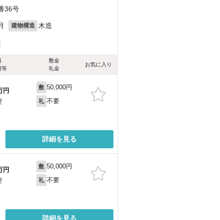
番36号
月
木造
建物構造
料
敷金
お気に入り
費等
礼金
50,000円
敷
万円
不要
要
礼
詳細を見る
50,000円
敷
万円
不要
要
礼
詳細を見る