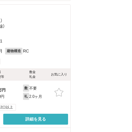
）
線）
1
月
RC
建物構造
料
敷金
お気に入り
費等
礼金
不要
敷
万円
2.0ヶ月
0円
礼
2口以上
詳細を見る