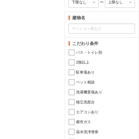
〜
建物名
こだわり条件
バス・トイレ別
2階以上
駐車場あり
ペット相談
洗濯機置場あり
独立洗面台
エアコンあり
都市ガス
温水洗浄便座