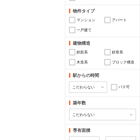
物件タイプ
マンション
アパート
一戸建て
建物構造
鉄筋系
鉄骨系
木造系
ブロック構造
駅からの時間
バス可
築年数
専有面積