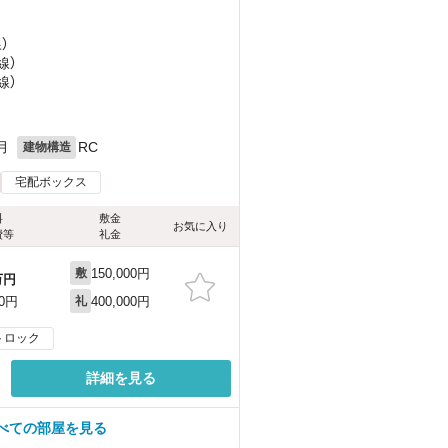
）
線）
線）
月
RC
建物構造
宅配ボックス
料
敷金
お気に入り
費等
礼金
150,000円
敷
万円
400,000円
00円
礼
トロック
詳細を見る
べての部屋を見る