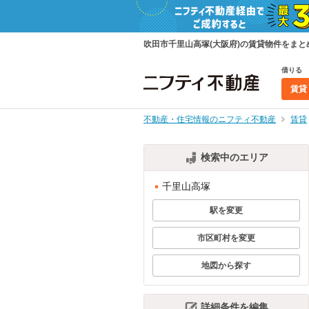
吹田市千里山高塚(大阪府)の賃貸物件をま
借りる
賃貸
不動産・住宅情報のニフティ不動産
賃貸
検索中のエリア
千里山高塚
駅を変更
市区町村を変更
地図から探す
詳細条件を編集