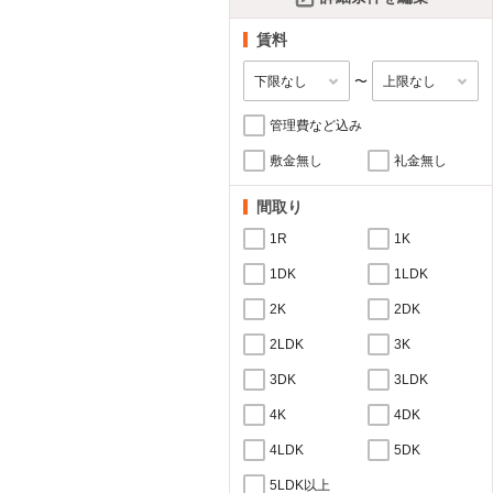
賃料
〜
管理費など込み
敷金無し
礼金無し
間取り
1R
1K
1DK
1LDK
2K
2DK
2LDK
3K
3DK
3LDK
4K
4DK
4LDK
5DK
5LDK以上