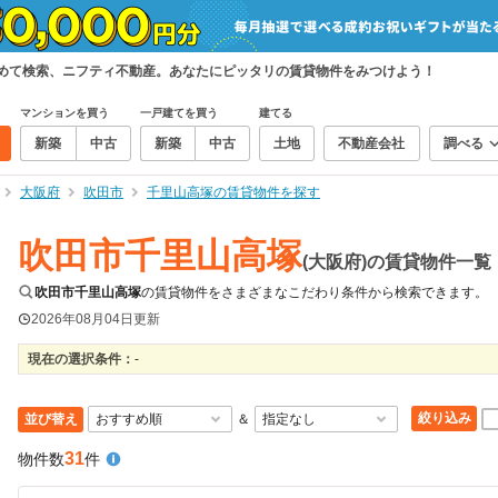
とめて検索、ニフティ不動産。あなたにピッタリの賃貸物件をみつけよう！
マンションを買う
一戸建てを買う
建てる
新築
中古
新築
中古
土地
不動産会社
調べる
大阪府
吹田市
千里山高塚の賃貸物件を探す
吹田市千里山高塚
(大阪府)の賃貸物件一覧
吹田市千里山高塚
の賃貸物件をさまざまなこだわり条件から検索できます。
2026年08月04日
更新
現在の選択条件：
-
絞り込み
並び替え
＆
31
物件数
件