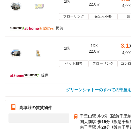
1階
22.0㎡
4,00
フローリング
保証人不要
角
提供
3.1
1DK
1階
22.0㎡
4,00
ペット相談
フローリング
コンロ
提供
グリーンシャトーのすべての部屋
高塚荘の賃貸物件
千里山駅 歩
9
分 （阪急千里線
関大前駅 歩
15
分 （阪急千里
南千里駅 歩
28
分 （阪急千里