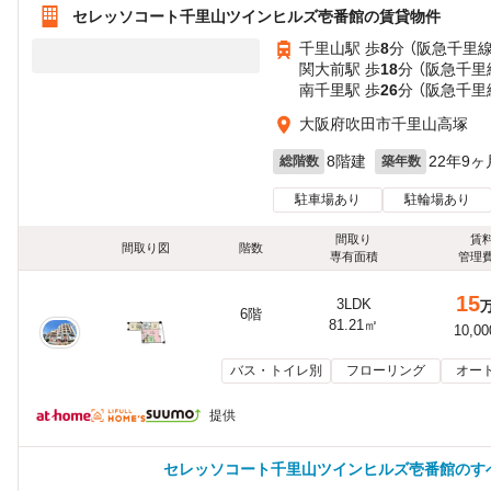
セレッソコート千里山ツインヒルズ壱番館の賃貸物件
千里山駅 歩
8
分 （阪急千里線
関大前駅 歩
18
分 （阪急千里
南千里駅 歩
26
分 （阪急千里
大阪府吹田市千里山高塚
8階建
22年9ヶ
総階数
築年数
駐車場あり
駐輪場あり
間取り
賃
間取り図
階数
専有面積
管理
15
3LDK
6階
81.21㎡
10,0
バス・トイレ別
フローリング
オー
提供
セレッソコート千里山ツインヒルズ壱番館のす