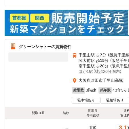
グリーンシャトーの賃貸物件
千里山駅 歩
7
分 （阪急千里線
関大前駅 歩
15
分 （阪急千里
南千里駅 歩
20
分 （阪急千里
ほか1駅（徒歩20分圏内）
大阪府吹田市千里山高塚
3階建
43年5ヶ
総階数
築年数
駐車場あり
駐輪場あり
間取り
賃
間取り図
階数
専有面積
管理
3.1
1DK