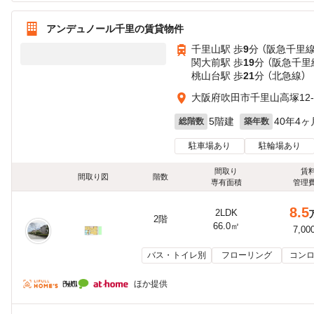
アンデュノール千里の賃貸物件
千里山駅 歩
9
分 （阪急千里線
関大前駅 歩
19
分 （阪急千里
桃山台駅 歩
21
分 （北急線）
大阪府吹田市千里山高塚12-
5階建
40年4ヶ
総階数
築年数
駐車場あり
駐輪場あり
間取り
賃
間取り図
階数
専有面積
管理
8.5
2LDK
2階
66.0㎡
7,00
バス・トイレ別
フローリング
コンロ
ほか提供