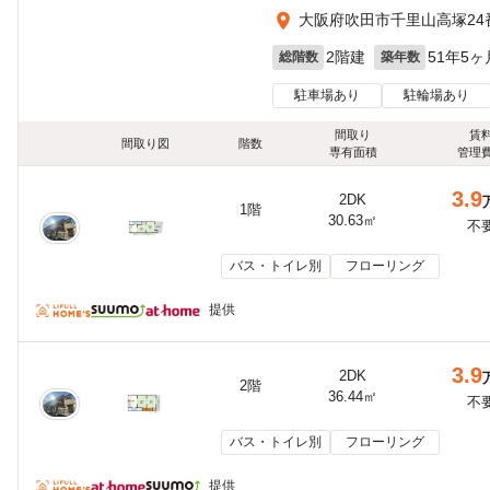
大阪府吹田市千里山高塚24
2階建
51年5ヶ
総階数
築年数
駐車場あり
駐輪場あり
間取り
賃
間取り図
階数
専有面積
管理
3.9
2DK
1階
30.63㎡
不
バス・トイレ別
フローリング
提供
3.9
2DK
2階
36.44㎡
不
バス・トイレ別
フローリング
提供