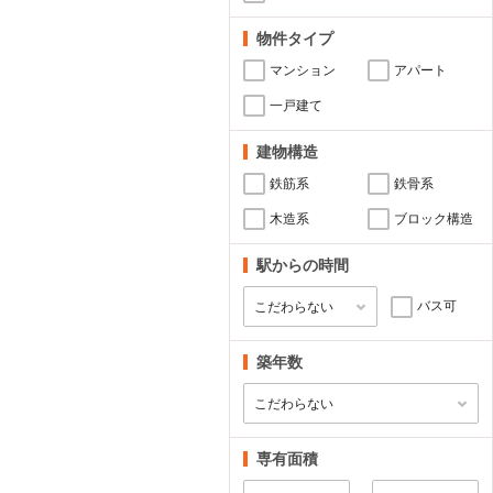
物件タイプ
マンション
アパート
一戸建て
建物構造
鉄筋系
鉄骨系
木造系
ブロック構造
駅からの時間
バス可
築年数
専有面積