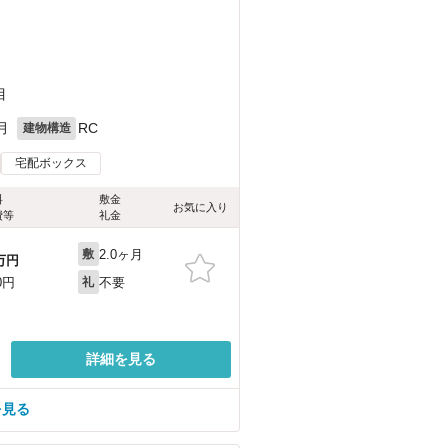
目
月
RC
建物構造
宅配ボックス
料
敷金
お気に入り
費等
礼金
2.0ヶ月
敷
万円
不要
0円
礼
詳細を見る
を見る