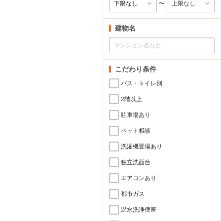
〜
建物名
こだわり条件
バス・トイレ別
2階以上
駐車場あり
ペット相談
洗濯機置場あり
独立洗面台
エアコンあり
都市ガス
温水洗浄便座