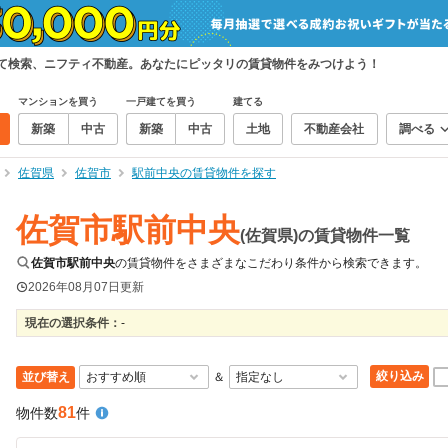
めて検索、ニフティ不動産。あなたにピッタリの賃貸物件をみつけよう！
マンションを買う
一戸建てを買う
建てる
新築
中古
新築
中古
土地
不動産会社
調べる
佐賀県
佐賀市
駅前中央の賃貸物件を探す
佐賀市駅前中央
(佐賀県)の賃貸物件一覧
佐賀市駅前中央
の賃貸物件をさまざまなこだわり条件から検索できます。
2026年08月07日
更新
現在の選択条件：
-
絞り込み
並び替え
＆
81
物件数
件