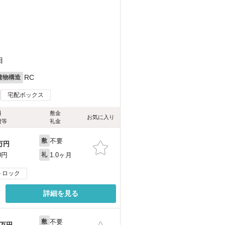
目
RC
建物構造
宅配ボックス
料
敷金
お気に入り
費等
礼金
不要
敷
万円
1.0ヶ月
0円
礼
トロック
詳細を見る
不要
敷
万円