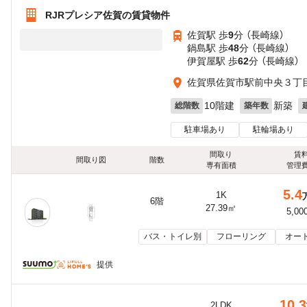
RJRプレシア佐賀の賃貸物件
佐賀駅 歩
9
分 （長崎線）
鍋島駅 歩
48
分 （長崎線）
伊賀屋駅 歩
62
分 （長崎線）
佐賀県佐賀市駅前中央３丁
10階建
新築
総階数
築年数
駐車場あり
駐輪場あり
間取り
賃
間取り図
階数
専有面積
管理
5.4
1K
6階
27.39㎡
5,00
バス・トイレ別
フローリング
オー
提供
10.3
2LDK