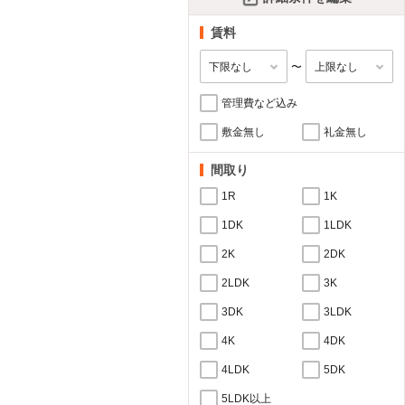
賃料
〜
管理費など込み
敷金無し
礼金無し
間取り
1R
1K
1DK
1LDK
2K
2DK
2LDK
3K
3DK
3LDK
4K
4DK
4LDK
5DK
5LDK以上