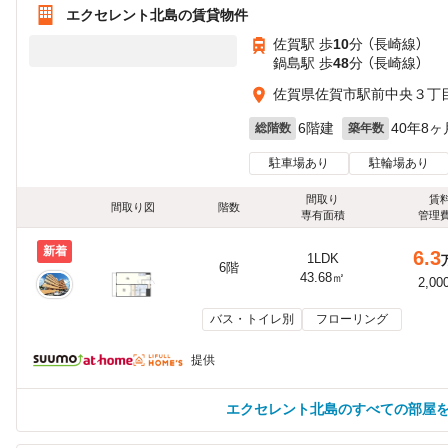
エクセレント北島の賃貸物件
佐賀駅 歩
10
分 （長崎線）
鍋島駅 歩
48
分 （長崎線）
佐賀県佐賀市駅前中央３丁
6階建
40年8ヶ
総階数
築年数
駐車場あり
駐輪場あり
間取り
賃
間取り図
階数
専有面積
管理
新着
6.3
1LDK
6階
43.68㎡
2,00
バス・トイレ別
フローリング
提供
エクセレント北島のすべての部屋