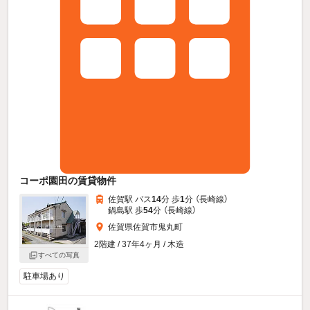
コーポ園田の賃貸物件
佐賀駅 バス
14
分 歩
1
分 （長崎線）
鍋島駅 歩
54
分 （長崎線）
佐賀県佐賀市鬼丸町
2階建 / 37年4ヶ月 / 木造
すべての写真
駐車場あり