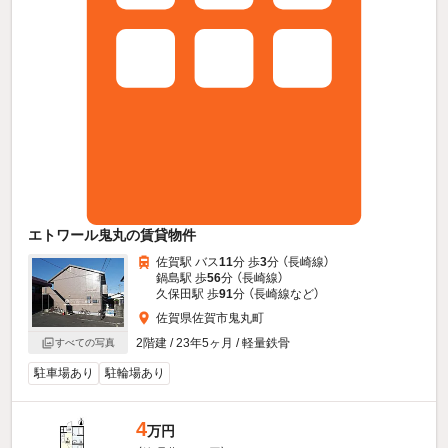
エトワール鬼丸の賃貸物件
佐賀駅 バス
11
分 歩
3
分 （長崎線）
鍋島駅 歩
56
分 （長崎線）
久保田駅 歩
91
分 （長崎線
など
）
佐賀県佐賀市鬼丸町
2階建 / 23年5ヶ月 / 軽量鉄骨
すべての写真
駐車場あり
駐輪場あり
4
万円