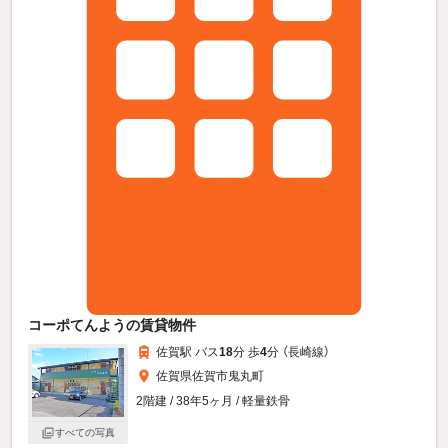
コーポてんようの賃貸物件
佐賀駅 バス
18
分 歩
4
分 （長崎線）
佐賀県佐賀市鬼丸町
2階建 / 38年5ヶ月 / 軽量鉄骨
すべての写真