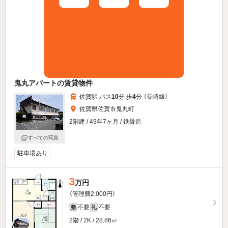
鬼丸アパートの賃貸物件
佐賀駅 バス
10
分 歩
4
分 （長崎線）
佐賀県佐賀市鬼丸町
2階建 / 49年7ヶ月 / 鉄骨造
すべての写真
駐車場あり
3
万円
（管理費2,000円）
不要
不要
敷
礼
2階 / 2K / 28.86㎡