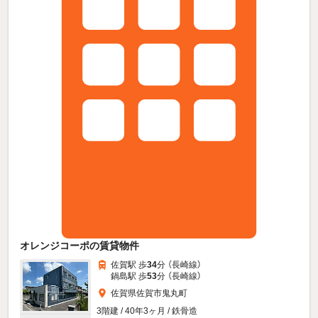
オレンジコーポの賃貸物件
佐賀駅 歩
34
分 （長崎線）
鍋島駅 歩
53
分 （長崎線）
佐賀県佐賀市鬼丸町
3階建 / 40年3ヶ月 / 鉄骨造