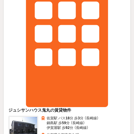
ジュシサンハウス鬼丸の賃貸物件
佐賀駅 バス
18
分 歩
3
分 （長崎線）
鍋島駅 歩
59
分 （長崎線）
伊賀屋駅 歩
92
分 （長崎線）