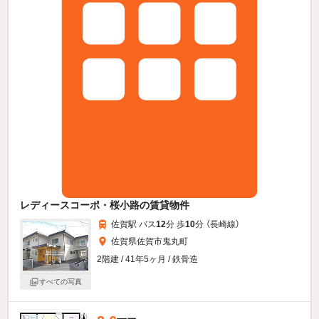
レディースコーポ・桜小路の賃貸物件
佐賀駅 バス
12
分 歩
10
分 （長崎線）
佐賀県佐賀市鬼丸町
2階建 / 41年5ヶ月 / 鉄骨造
すべての写真