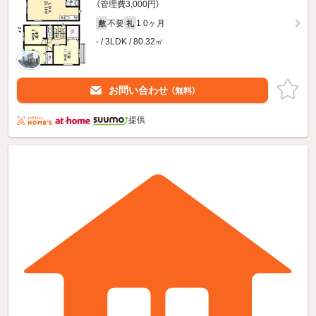
（管理費3,000円）
不要
1.0ヶ月
敷
礼
- / 3LDK / 80.32㎡
お問い合わせ
（無料）
提供