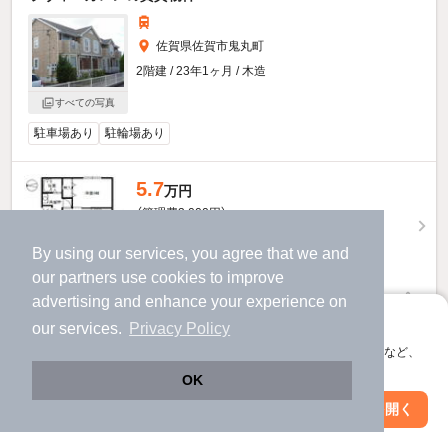
佐賀県佐賀市鬼丸町
2階建 / 23年1ヶ月 / 木造
すべての写真
駐車場あり
駐輪場あり
5.7
万円
（管理費3,000円）
不要
不要
敷
礼
By using our services, you agree that we and
2階 / 2LDK / 58.53㎡
our
partners
use cookies to improve
advertising and enhance your experience on
お問い合わせ
（無料）
アプリに切り替えて、サクサクお部屋探し
our services.
Privacy Policy
提供
会員登録なしですぐ使える。マップ検索やお気に入り保存など、
アプリ限定の便利な機能が使えます！
OK
ラヴィ・カレンのすべての部屋を見る
Web版で続行
アプリを開く
市区町村を変更
絞り込み条件を変更