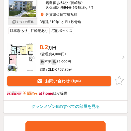
鍋島駅 歩
54
分 （長崎線）
久保田駅 歩
94
分 （長崎線
など
）
佐賀県佐賀市鬼丸町
3階建 / 10年1ヶ月 / 鉄骨造
すべての写真
駐車場あり
駐輪場あり
宅配ボックス
8.2
万円
（管理費4,000円）
不要
82,000円
敷
礼
3階 / 2LDK / 67.85㎡
お問い合わせ
（無料）
ほか提供
グランメゾンBのすべての部屋を見る