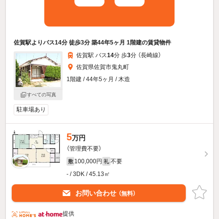
佐賀駅よりバス14分 徒歩3分 築44年5ヶ月 1階建の賃貸物件
佐賀駅 バス
14
分 歩
3
分 （長崎線）
佐賀県佐賀市鬼丸町
1階建 / 44年5ヶ月 / 木造
すべての写真
駐車場あり
5
万円
（管理費不要）
100,000円
不要
敷
礼
- / 3DK / 45.13㎡
お問い合わせ
（無料）
提供