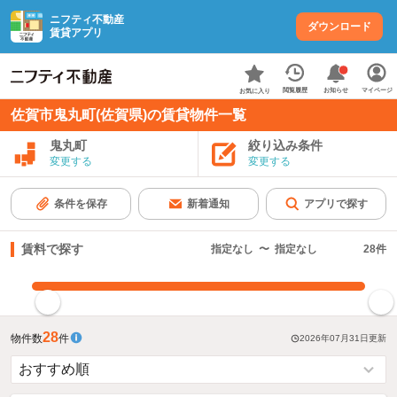
ニフティ不動産
ダウンロード
賃貸アプリ
お知らせ
閲覧履歴
マイページ
お気に入り
佐賀市鬼丸町(佐賀県)の賃貸物件一覧
鬼丸町
絞り込み条件
変更する
変更する
条件を保存
新着通知
アプリで探す
賃料で探す
指定なし
〜
指定なし
28
件
指定した賃料で絞り込む
28
物件数
件
2026年07月31日
更新