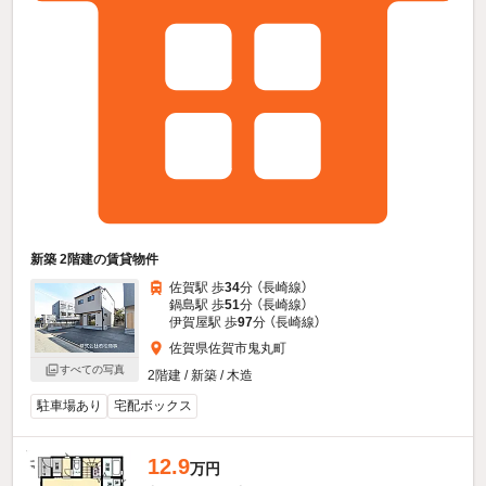
新築 2階建の賃貸物件
佐賀駅 歩
34
分 （長崎線）
鍋島駅 歩
51
分 （長崎線）
伊賀屋駅 歩
97
分 （長崎線）
佐賀県佐賀市鬼丸町
すべての写真
2階建 / 新築 / 木造
駐車場あり
宅配ボックス
12.9
万円