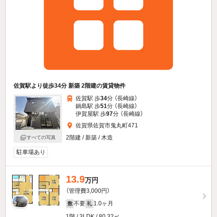
佐賀駅より徒歩34分 新築 2階建の賃貸物件
佐賀駅 歩
34
分 （長崎線）
鍋島駅 歩
51
分 （長崎線）
伊賀屋駅 歩
97
分 （長崎線）
佐賀県佐賀市鬼丸町471
2階建 / 新築 / 木造
すべての写真
駐車場あり
13.9
万円
（管理費3,000円）
不要
1.0ヶ月
敷
礼
1階 / 3LDK / 80.32㎡