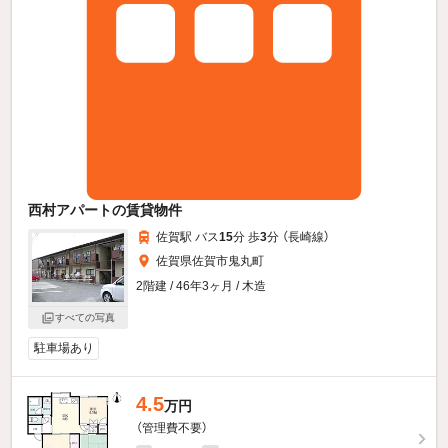
西村アパートの賃貸物件
佐賀駅 バス
15
分 歩
3
分 （長崎線）
佐賀県佐賀市鬼丸町
2階建 / 46年3ヶ月 / 木造
すべての写真
駐車場あり
4.5
万円
（管理費不要）