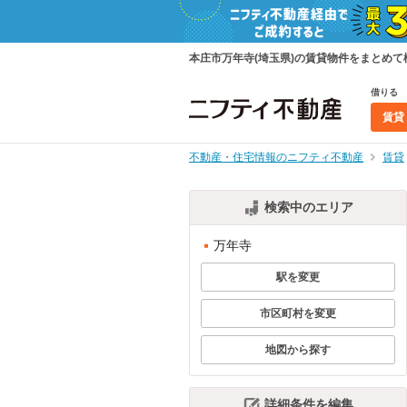
本庄市万年寺(埼玉県)の賃貸物件をまとめ
借りる
賃貸
不動産・住宅情報のニフティ不動産
賃貸
検索中のエリア
万年寺
駅を変更
市区町村を変更
地図から探す
詳細条件を編集