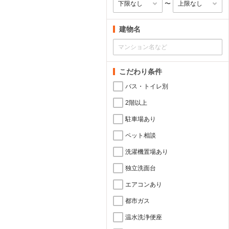
〜
建物名
こだわり条件
バス・トイレ別
2階以上
駐車場あり
ペット相談
洗濯機置場あり
独立洗面台
エアコンあり
都市ガス
温水洗浄便座