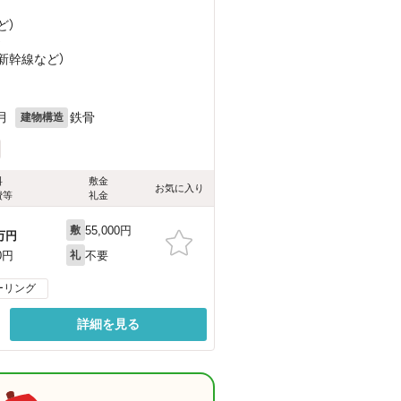
ど
）
）
越新幹線
など
）
月
鉄骨
建物構造
料
敷金
お気に入り
費等
礼金
55,000円
敷
万円
不要
0円
礼
ーリング
詳細を見る