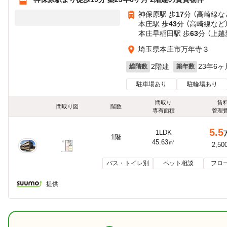
神保原駅 歩
17
分 （高崎線
な
本庄駅 歩
43
分 （高崎線
など
本庄早稲田駅 歩
63
分 （上
埼玉県本庄市万年寺３
2階建
23年6ヶ
総階数
築年数
駐車場あり
駐輪場あり
間取り
賃
間取り図
階数
専有面積
管理
5.5
1LDK
1階
45.63㎡
2,50
バス・トイレ別
ペット相談
フロ
提供