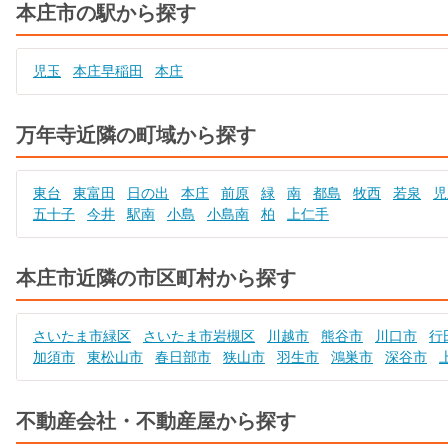
本庄市の駅から探す
児玉
本庄早稲田
本庄
万年寺近隣の町域から探す
東台
東富田
日の出
本庄
前原
緑
南
都島
牧西
若泉
児
五十子
今井
駅南
小島
小島南
柏
上仁手
本庄市近隣の市区町村から探す
さいたま市緑区
さいたま市岩槻区
川越市
熊谷市
川口市
行
加須市
東松山市
春日部市
狭山市
羽生市
鴻巣市
深谷市
不動産会社・不動産屋から探す