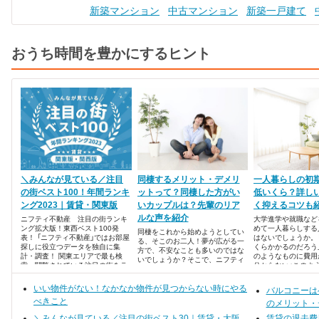
新築マンション
中古マンション
新築一戸建て
おうち時間を豊かにするヒント
＼みんなが見ている／注目
同棲するメリット・デメリ
一人暮らしの初
の街ベスト100！年間ランキ
ットって？同棲した方がい
低いくら？詳し
ング2023｜賃貸・関東版
いカップルは？先輩のリア
く抑えるコツも
ルな声を紹介
ニフティ不動産 注目の街ランキ
大学進学や就職など
ング拡大版！東西ベスト100発
めて一人暮らしする
同棲をこれから始めようとしてい
表！ 「ニフティ不動産」ではお部屋
はないでしょうか。
る、そこのお二人！夢が広がる一
探しに役立つデータを独自に集
くらかかるのだろう
方で、不安なことも多いのではな
計・調査！ 関東エリアで最も検
のようなものに費用
いでしょうか？そこで、ニフティ
索・閲覧されている注目の街をラ
分からない」このよ
不動産が同棲の先輩カップルにア
ンキング形式でまとめました。
ている人はいません
ンケートを敢行。同棲のメリッ
いい物件がない！なかなか物件が見つからない時にやる
ト・デメリットについてまとめま
バルコニーは
した。ランキング形式でご紹介し
べきこと
のメリット・
ます！
＼みんなが見ている／注目の街ベスト30｜賃貸・大阪
賃貸の退去費