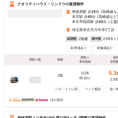
クオリティハウス・リンドウの賃貸物件
神保原駅 歩
15
分 （高崎線
な
本庄駅 歩
43
分 （高崎線
など
本庄早稲田駅 歩
63
分 （上
埼玉県本庄市万年寺3丁目
2階建
23年6ヶ
総階数
築年数
駐車場あり
駐輪場あり
間取り
賃
間取り図
階数
専有面積
管理
5.3
1LDK
1階
45.63㎡
2,50
バス・トイレ別
ペット相談
追い
ほか提供
神保原駅より徒歩19分 築23年6ヶ月 2階建の賃貸物件