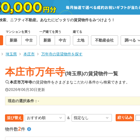
て検索、ニフティ不動産。あなたにピッタリの賃貸物件をみつけよう！
マンションを買う
一戸建てを買う
建てる
新築
中古
新築
中古
土地
不動産会社
調べる
埼玉県
本庄市
万年寺の賃貸物件を探す
本庄市万年寺
(埼玉県)の賃貸物件一覧
本庄市万年寺
の賃貸物件をさまざまなこだわり条件から検索できます。
2026年06月30日
更新
現在の選択条件：
-
絞り込み
並び替え
＆
2
物件数
件