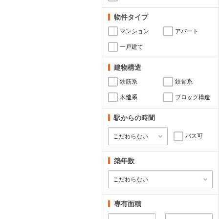
物件タイプ
マンション
アパート
一戸建て
建物構造
鉄筋系
鉄骨系
木造系
ブロック構造
駅からの時間
バス可
築年数
専有面積