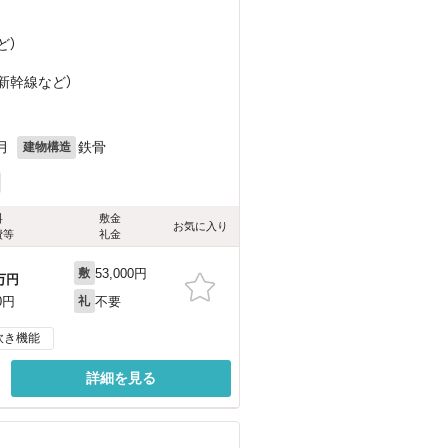
ど
）
）
越新幹線
など
）
月
鉄骨
建物構造
料
敷金
お気に入り
費等
礼金
53,000円
敷
万円
不要
0円
礼
炊き機能
詳細を見る