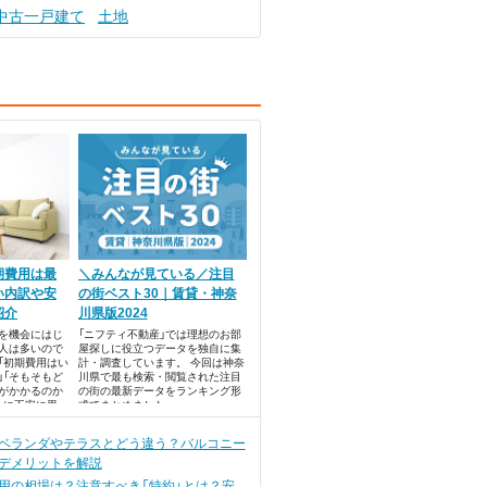
中古一戸建て
土地
期費用は最
＼みんなが見ている／注目
い内訳や安
の街ベスト30｜賃貸・神奈
紹介
川県版2024
を機会にはじ
「ニフティ不動産」では理想のお部
人は多いので
屋探しに役立つデータを独自に集
「初期費用はい
計・調査しています。 今回は神奈
」「そもそもど
川県で最も検索・閲覧された注目
がかかるのか
の街の最新データをランキング形
うに不安に思っ
式でまとめました。
か？
ベランダやテラスとどう違う？バルコニー
デメリットを解説
用の相場は？注意すべき「特約」とは？安