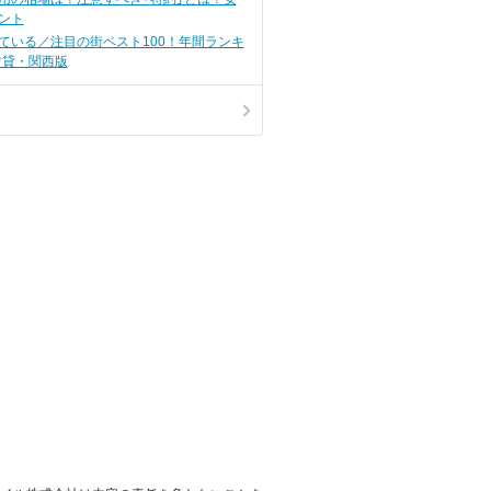
ント
ている／注目の街ベスト100！年間ランキ
賃貸・関西版