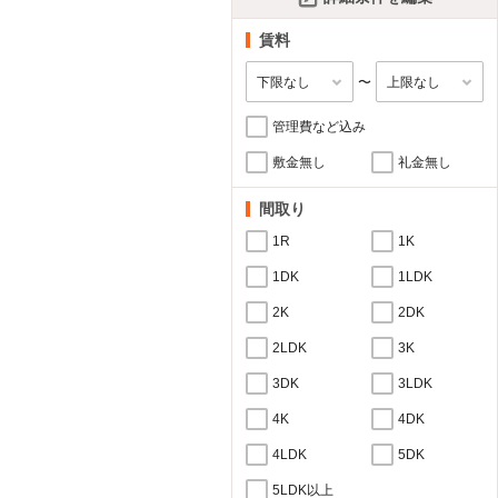
賃料
〜
管理費など込み
敷金無し
礼金無し
間取り
1R
1K
1DK
1LDK
2K
2DK
2LDK
3K
3DK
3LDK
4K
4DK
4LDK
5DK
5LDK以上