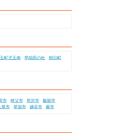
玉町児玉南
早稲田の杜
朝日町
田市
秩父市
所沢市
飯能市
上尾市
草加市
越谷市
蕨市