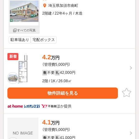
埼玉県加須市南町
2階建 / 22年4ヶ月 / 木造
すべての写真
駐車場あり
宅配ボックス
4.2
新着
万円
（管理費5,000円）
不要
42,000円
敷
礼
2階 / 1K / 26.08㎡
物件詳細を見る
ほか提供
4.1
万円
（管理費5,000円）
不要
41,000円
敷
礼