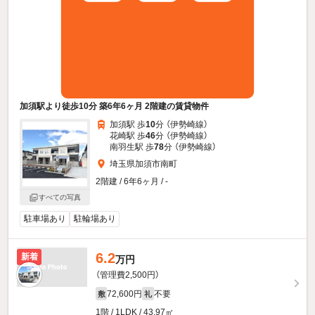
加須駅より徒歩10分 築6年6ヶ月 2階建の賃貸物件
加須駅 歩
10
分 （伊勢崎線）
花崎駅 歩
46
分 （伊勢崎線）
南羽生駅 歩
78
分 （伊勢崎線）
埼玉県加須市南町
2階建 / 6年6ヶ月 / -
すべての写真
駐車場あり
駐輪場あり
6.2
新着
万円
（管理費2,500円）
72,600円
不要
敷
礼
1階 / 1LDK / 43.97㎡