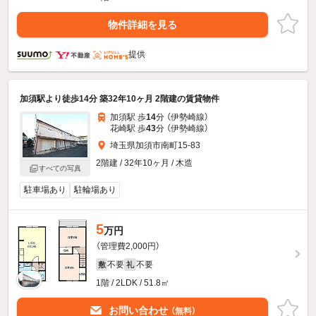
物件詳細を見る
提供
加須駅より徒歩14分 築32年10ヶ月 2階建の賃貸物件
加須駅 歩
14
分 （伊勢崎線）
花崎駅 歩
43
分 （伊勢崎線）
埼玉県加須市南町15-83
2階建 / 32年10ヶ月 / 木造
すべての写真
駐車場あり
駐輪場あり
5
万円
（管理費2,000円）
不要
不要
敷
礼
1階 / 2LDK / 51.8㎡
お問い合わせ
（無料）