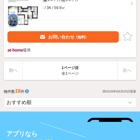
- / 3K / 59.9㎡
お問い合わせ
（無料）
提供
1ページ目
前へ
次へ
全1ページ
18
物件数
件
2026年08月05日
更新
アプリなら