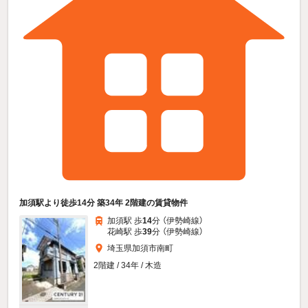
加須駅より徒歩14分 築34年 2階建の賃貸物件
加須駅 歩
14
分 （伊勢崎線）
花崎駅 歩
39
分 （伊勢崎線）
埼玉県加須市南町
2階建 / 34年 / 木造