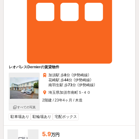
レオパレスDernierの賃貸物件
加須駅 歩
8
分 （伊勢崎線）
花崎駅 歩
44
分 （伊勢崎線）
南羽生駅 歩
73
分 （伊勢崎線）
埼玉県加須市南町５-４０
2階建 / 23年4ヶ月 / 木造
すべての写真
駐車場あり
駐輪場あり
宅配ボックス
5.9
万円