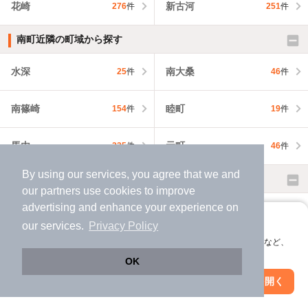
花崎
新古河
276
件
251
件
南町近隣の町域から探す
水深
南大桑
25
件
46
件
南篠崎
睦町
154
件
19
件
馬内
元町
235
件
46
件
By using our services, you agree that we and
加須市近隣の市区町村から探す
our
partners
use cookies to improve
advertising and enhance your experience on
秩父市
所沢市
88
件
2,093
件
アプリに切り替えて、サクサクお部屋探し
our services.
Privacy Policy
会員登録なしですぐ使える。マップ検索やお気に入り保存など、
飯能市
本庄市
350
件
638
件
アプリ限定の便利な機能が使えます！
OK
Web版で続行
アプリを開く
東松山市
春日部市
市区町村を変更
絞り込み条件を変更
820
件
1,195
件