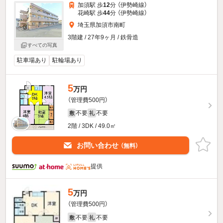
加須駅 歩
12
分 （伊勢崎線）
花崎駅 歩
44
分 （伊勢崎線）
埼玉県加須市南町
3階建 / 27年9ヶ月 / 鉄骨造
すべての写真
駐車場あり
駐輪場あり
5
万円
（管理費500円）
不要
不要
敷
礼
2階 / 3DK / 49.0㎡
お問い合わせ
（無料）
提供
5
万円
（管理費500円）
不要
不要
敷
礼