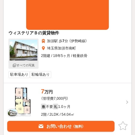
ウィステリアＢの賃貸物件
加須駅 歩
7
分 （伊勢崎線）
埼玉県加須市南町
2階建 / 18年5ヶ月 / 軽量鉄骨
すべての写真
駐車場あり
駐輪場あり
7
万円
（管理費7,000円）
不要
1.0ヶ月
敷
礼
2階 / 2LDK / 54.04㎡
お問い合わせ
（無料）