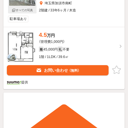
埼玉県加須市南町
2階建 / 33年6ヶ月 / 木造
すべての写真
駐車場あり
4.5
万円
（管理費1,000円）
45,000円
不要
敷
礼
1階 / 1LDK / 39.6㎡
お問い合わせ
（無料）
提供