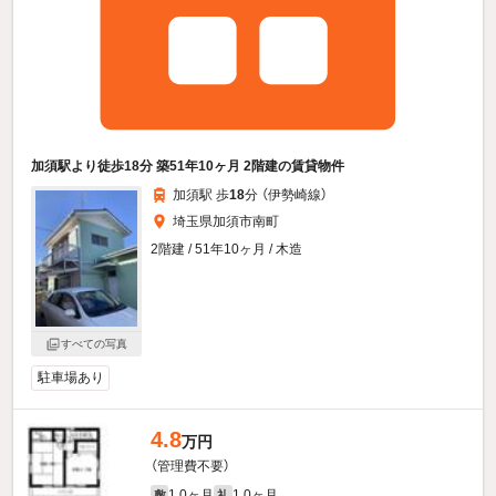
加須駅より徒歩18分 築51年10ヶ月 2階建の賃貸物件
加須駅 歩
18
分 （伊勢崎線）
埼玉県加須市南町
2階建 / 51年10ヶ月 / 木造
すべての写真
駐車場あり
4.8
万円
（管理費不要）
1.0ヶ月
1.0ヶ月
敷
礼