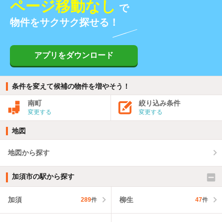
ページ移動なし
で
物件をサクサク探せる！
アプリをダウンロード
条件を変えて候補の物件を増やそう！
南町
絞り込み条件
変更する
変更する
地図
地図から探す
加須市の駅から探す
加須
柳生
289
件
47
件