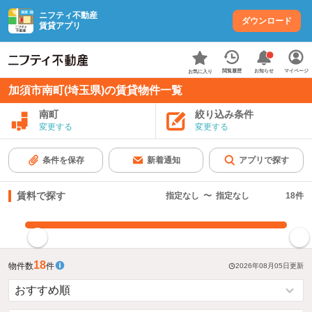
ニフティ不動産
ダウンロード
賃貸アプリ
お知らせ
閲覧履歴
マイページ
お気に入り
加須市南町(埼玉県)の賃貸物件一覧
南町
絞り込み条件
変更する
変更する
条件を保存
新着通知
アプリで探す
賃料で探す
指定なし
〜
指定なし
18
件
指定した賃料で絞り込む
18
物件数
件
2026年08月05日
更新