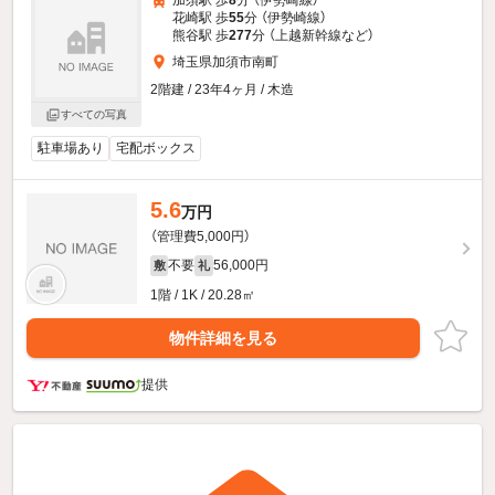
加須駅 歩
8
分 （伊勢崎線）
花崎駅 歩
55
分 （伊勢崎線）
熊谷駅 歩
277
分 （上越新幹線
など
）
埼玉県加須市南町
2階建 / 23年4ヶ月 / 木造
すべての写真
駐車場あり
宅配ボックス
5.6
万円
（管理費5,000円）
不要
56,000円
敷
礼
1階 / 1K / 20.28㎡
物件詳細を見る
提供