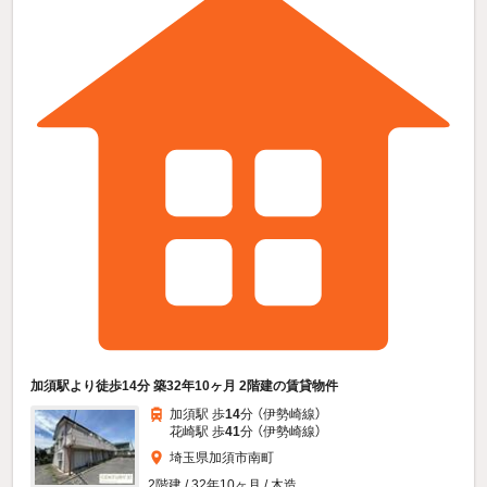
加須駅より徒歩14分 築32年10ヶ月 2階建の賃貸物件
加須駅 歩
14
分 （伊勢崎線）
花崎駅 歩
41
分 （伊勢崎線）
埼玉県加須市南町
2階建 / 32年10ヶ月 / 木造