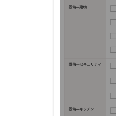
設備―建物
設備―セキュリティ
設備―キッチン