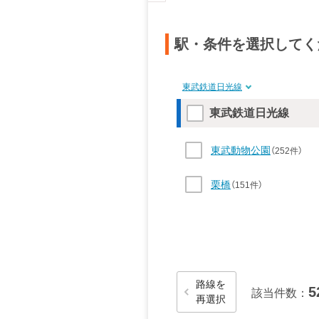
駅・条件を選択してく
東武鉄道日光線
東武鉄道日光線
東武動物公園
（252件）
栗橋
（151件）
藤岡
（61件）
板倉東洋大前
（71件）
新栃木
（434件）
読み込み中…
路線を
楡木
（7件）
5
該当件数：
再選択