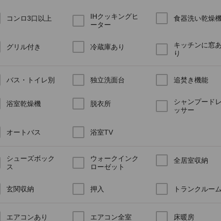
IHクッキングヒ
コンロ3口以上
食器洗い乾燥
ーター
キッチンに窓
グリル付き
冷蔵庫あり
り
バス・トイレ別
独立洗面台
追焚き機能
シャンプード
浴室乾燥機
脱衣所
ッサー
オートバス
浴室TV
シューズボック
ウォークインク
全居室収納
ス
ローゼット
玄関収納
押入
トランクルー
エアコンあり
エアコン全室
床暖房