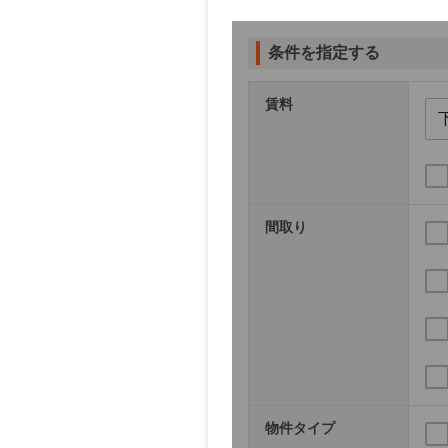
板荷
上今市
条件を指定する
（12件）
賃料
間取り
物件タイプ