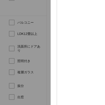
バルコニー
LDK12畳以上
洗面所にドアあ
り
き
照明付き
複層ガラス
振分
ロ
出窓