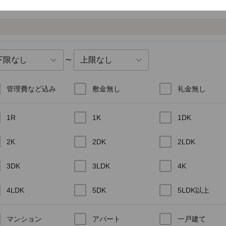
下小代
明神
（2件）
（9件）
東武日光
（4件）
〜
管理費など込み
敷金無し
礼金無し
1R
1K
1DK
2K
2DK
2LDK
3DK
3LDK
4K
4LDK
5DK
5LDK以上
マンション
アパート
一戸建て