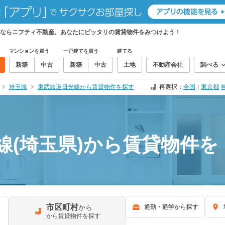
しならニフティ不動産。あなたにピッタリの賃貸物件をみつけよう！
マンションを買う
一戸建てを買う
建てる
新築
中古
新築
中古
土地
不動産会社
調べる
埼玉県
東武鉄道日光線から賃貸物件を探す
再選択：
全国
東京都
｜
線(埼玉県)から賃貸物件を
市区町村
から
通勤・通学から探す
から賃貸物件を探す