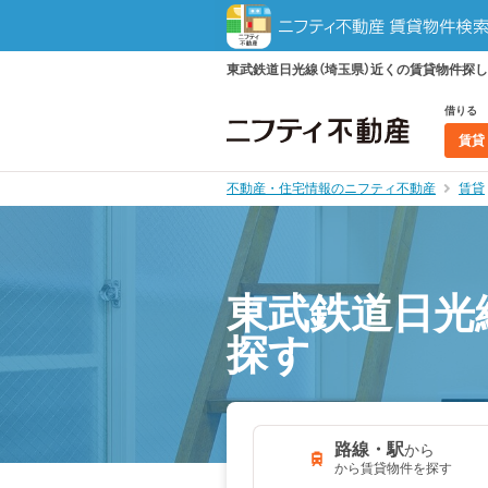
東武鉄道日光線（埼玉県）近くの賃貸物件探
借りる
賃貸
不動産・住宅情報のニフティ不動産
賃貸
東武鉄道日光
探す
路線・駅
から
から賃貸物件を探す