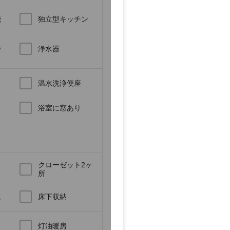
機
独立型キッチン
あ
浄水器
温水洗浄便座
レ
浴室に窓あり
クローゼット2ヶ
所
ム
床下収納
灯油暖房