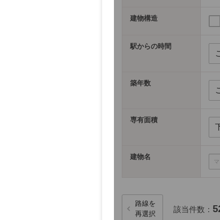
建物構造
駅からの時間
築年数
専有面積
建物名
路線を
5
該当件数：
再選択