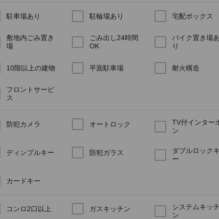
駐車場あり
駐輪場あり
宅配ボックス
敷地内ごみ置き
ごみ出し24時間
バイク置き場
場
OK
り
10階以上の建物
平面駐車場
耐火構造
フロントサービ
ス
TV付インター
防犯カメラ
オートロック
ン
ダブルロック
ディンプルキー
防犯ガラス
ー
カードキー
システムキッ
コンロ2口以上
ガスキッチン
ン