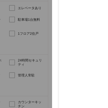
エレベータあり
あ
駐車場1台無料
1フロア2住戸
ホ
24時間セキュリ
ティ
キ
管理人常駐
チ
カウンターキッ
チン