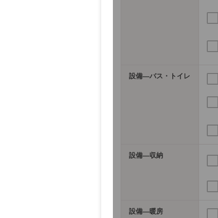
設備―バス・トイレ
設備―収納
設備―暖房