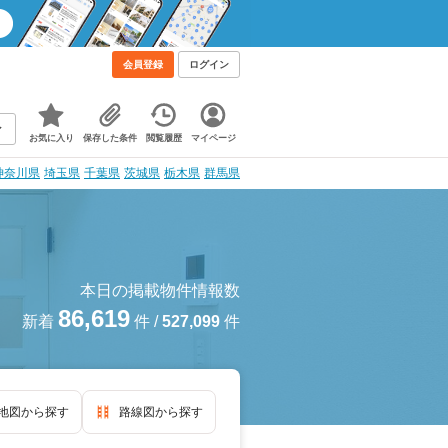
会員登録
ログイン
お気に入り
保存した条件
閲覧履歴
マイページ
神奈川県
埼玉県
千葉県
茨城県
栃木県
群馬県
本日の掲載物件情報数
86,619
新着
件
/
527,099
件
地図から探す
路線図から探す