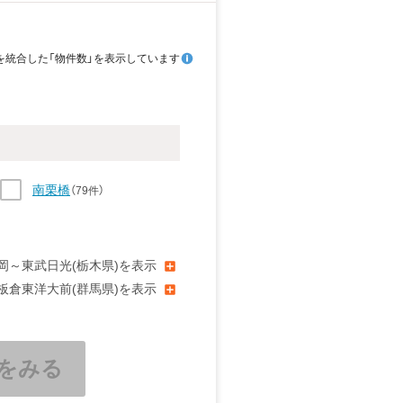
を統合した「物件数」を表示しています
南栗橋
（79件）
岡～東武日光(栃木県)を表示
栃木
（417件）
板倉東洋大前(群馬県)を表示
東武金崎
（6件）
北鹿沼
をみる
（77件）