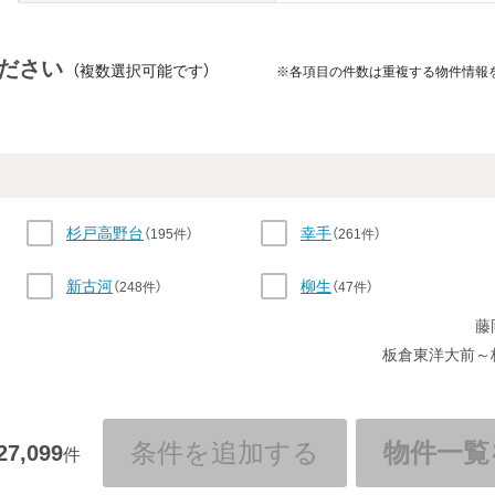
ださい
（複数選択可能です）
※各項目の件数は重複する物件情報
杉戸高野台
幸手
（195件）
（261件）
新古河
柳生
（248件）
（47件）
藤
静和
新大平下
（128件）
（182件）
板倉東洋大前～
合戦場
家中
（207件）
（44件）
樅山
新鹿沼
条件を追加する
物件一覧
（70件）
（329件）
27,099
件