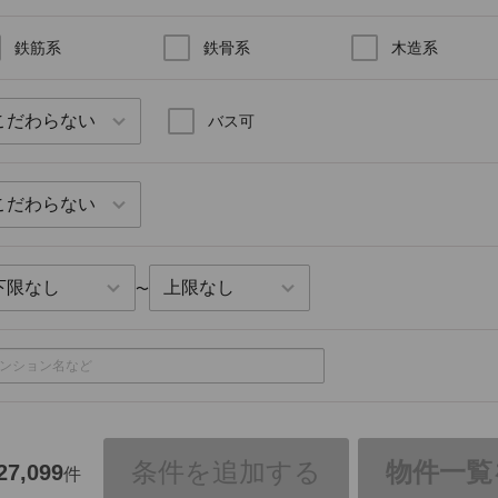
鉄筋系
鉄骨系
木造系
バス可
〜
条件を追加する
物件一覧
27,099
件