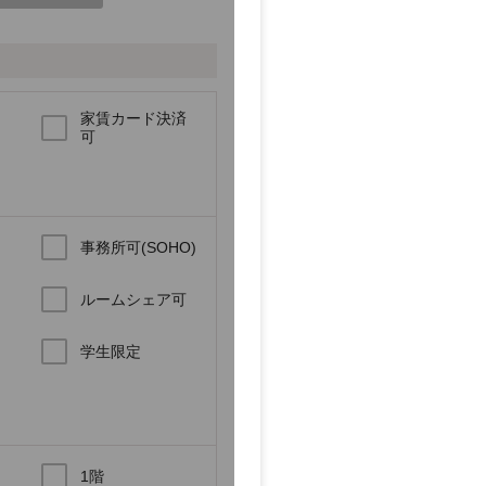
家賃カード決済
可
事務所可(SOHO)
ルームシェア可
学生限定
1階