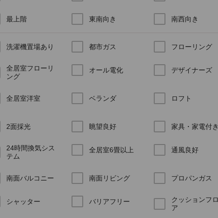
最上階
東南向き
南西向き
洗濯機置場あり
都市ガス
フローリング
全居室フローリ
オール電化
デザイナーズ
ング
全居室洋室
ベランダ
ロフト
2面採光
眺望良好
家具・家電付
24時間換気シス
全居室6畳以上
通風良好
テム
南面バルコニー
南面リビング
プロパンガス
クッションフ
シャッター
バリアフリー
ア