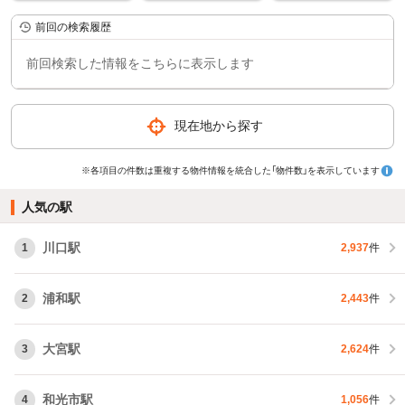
前回の検索履歴
前回検索した情報をこちらに表示します
現在地から探す
※各項目の件数は重複する物件情報を統合した「物件数」を表示しています
人気の駅
川口駅
1
2,937
件
浦和駅
2
2,443
件
大宮駅
3
2,624
件
和光市駅
4
1,056
件