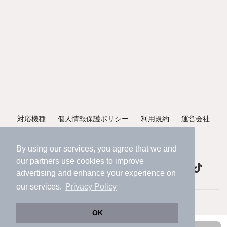
対応機種
個人情報保護ポリシー
利用規約
運営会社
ヘルプ・お問い合わせ
採用情報
By using our services, you agree that we and
our
partners
use cookies to improve
advertising and enhance your experience on
our services.
Privacy Policy
©NIFTY Lifestyle Co., Ltd.
OK