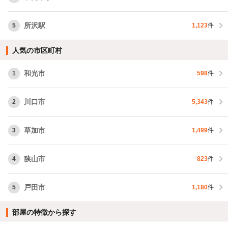
所沢駅
5
1,123
件
人気の市区町村
和光市
1
598
件
川口市
2
5,343
件
草加市
3
1,499
件
狭山市
4
823
件
戸田市
5
1,180
件
部屋の特徴から探す