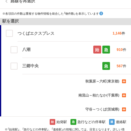
路線を再選択
※各項目の件数は重複する物件情報を統合した「物件数」を表示しています
駅を選択
つくばエクスプレス
1,146
件
八潮
始
急
910
件
三郷中央
急
567
件
秋葉原～六町(東京都)
南流山～柏たなか(千葉県)
守谷～つくば(茨城県)
始発駅
急行などの停車駅
連絡駅
始
急
連
※
「始発駅」、「急行などの停車駅」、「連絡駅」
の情報に関しては、目安となります。詳しい情