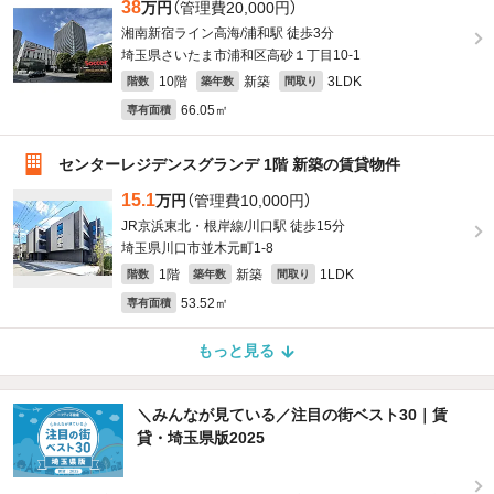
38
万円
（管理費20,000円）
湘南新宿ライン高海/浦和駅 徒歩3分
埼玉県さいたま市浦和区高砂１丁目10-1
10階
新築
3LDK
階数
築年数
間取り
66.05㎡
専有面積
センターレジデンスグランデ 1階 新築の賃貸物件
15.1
万円
（管理費10,000円）
JR京浜東北・根岸線/川口駅 徒歩15分
埼玉県川口市並木元町1-8
1階
新築
1LDK
階数
築年数
間取り
53.52㎡
専有面積
もっと見る
＼みんなが見ている／注目の街ベスト30｜賃
貸・埼玉県版2025