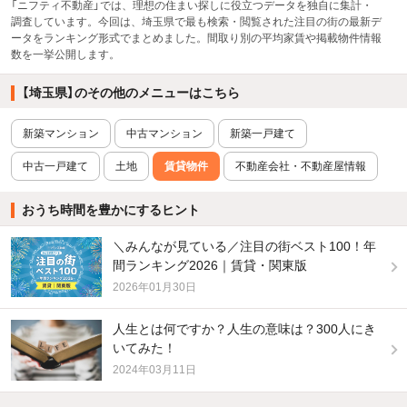
「ニフティ不動産」では、理想の住まい探しに役立つデータを独自に集計・
調査しています。今回は、埼玉県で最も検索・閲覧された注目の街の最新デ
ータをランキング形式でまとめました。間取り別の平均家賃や掲載物件情報
数を一挙公開します。
【埼玉県】のその他のメニューはこちら
新築マンション
中古マンション
新築一戸建て
中古一戸建て
土地
賃貸物件
不動産会社・不動産屋情報
おうち時間を豊かにするヒント
＼みんなが見ている／注目の街ベスト100！年
間ランキング2026｜賃貸・関東版
2026年01月30日
人生とは何ですか？人生の意味は？300人にき
いてみた！
2024年03月11日