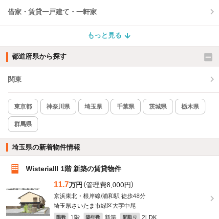
借家・賃貸一戸建て・一軒家
もっと見る
都道府県から探す
関東
東京都
神奈川県
埼玉県
千葉県
茨城県
栃木県
群馬県
埼玉県の新着物件情報
WisteriaIII 1階 新築の賃貸物件
11.7
万円
（管理費8,000円）
京浜東北・根岸線/浦和駅 徒歩48分
埼玉県さいたま市緑区大字中尾
1階
新築
2LDK
階数
築年数
間取り