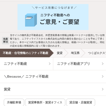
当サイトの物件及び不動産会社、外壁塗装業者の情報は検索パートナーが提供している情
報であり、ニフティライフスタイル株式会社は内容の責任を負わないことを予めご了承く
免責
事項
ださい。本サービス内でお客様が入力される個人情報は、検索パートナーが取得し、同社
の定める個人情報規約に従って取り扱われます。
不動産・住宅情報のニフティ不動産
賃貸
埼玉県
つくばエクス
ニフティ不動産
ニフティ不動産アプリ
＼Because／ ニフティ不動産
賃貸
月極駐車場
賃貸事務所・賃貸オフィス
貸店舗・店舗賃貸