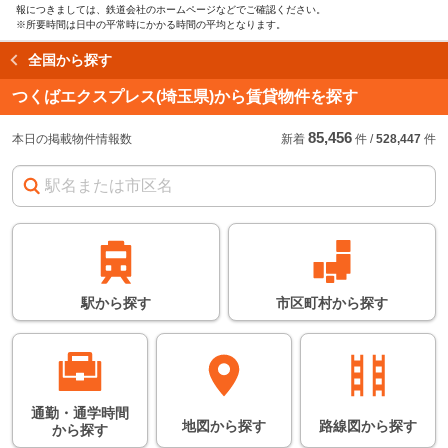
報につきましては、鉄道会社のホームページなどでご確認ください。
※所要時間は日中の平常時にかかる時間の平均となります。
全国から探す
読み込み中…
つくばエクスプレス(埼玉県)から賃貸物件を探す
85,456
始発駅
始
急
本日の掲載物件情報数
新着
件
/
528,447
件
急行などの停車駅
連絡駅
連
※
の情報に関しては、
目安となります。詳し
い情報につきまして
は、鉄道会社のホーム
ページなどでご確認く
ださい。
※所要時間は日中の平
駅
から
探す
市区町村
から
探す
常時にかかる時間の平
均となります。
通勤・通学時間
地図
から
探す
路線図
から
探す
から
探す