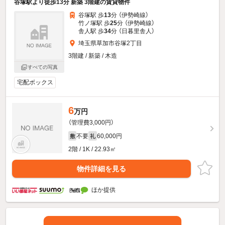
谷塚駅より徒歩13分 新築 3階建の賃貸物件
谷塚駅 歩
13
分 （伊勢崎線）
竹ノ塚駅 歩
25
分 （伊勢崎線）
舎人駅 歩
34
分 （日暮里舎人）
埼玉県草加市谷塚2丁目
3階建 / 新築 / 木造
すべての写真
宅配ボックス
6
万円
（管理費3,000円）
不要
60,000円
敷
礼
2階 / 1K / 22.93㎡
物件詳細を見る
ほか提供