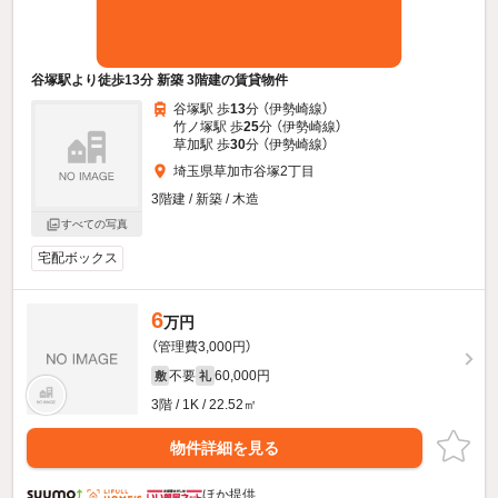
谷塚駅より徒歩13分 新築 3階建の賃貸物件
谷塚駅 歩
13
分 （伊勢崎線）
竹ノ塚駅 歩
25
分 （伊勢崎線）
草加駅 歩
30
分 （伊勢崎線）
埼玉県草加市谷塚2丁目
3階建 / 新築 / 木造
すべての写真
宅配ボックス
6
万円
（管理費3,000円）
不要
60,000円
敷
礼
3階 / 1K / 22.52㎡
物件詳細を見る
ほか提供