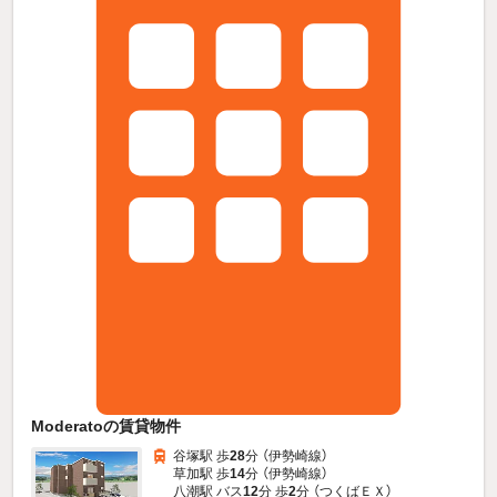
Moderatoの賃貸物件
谷塚駅 歩
28
分 （伊勢崎線）
草加駅 歩
14
分 （伊勢崎線）
八潮駅 バス
12
分 歩
2
分 （つくばＥＸ）