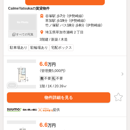
CalmeYatsukaの賃貸物件
谷塚駅 歩
7
分 （伊勢崎線）
草加駅 歩
19
分 （伊勢崎線）
竹ノ塚駅 バス
18
分 歩
8
分 （伊勢崎線）
埼玉県草加市瀬崎２丁目
すべての写真
3階建 / 新築 / 木造
駐車場あり
駐輪場あり
宅配ボックス
6.6
万円
（管理費5,000円）
不要
不要
敷
礼
1階 / 1K / 20.39㎡
物件詳細を見る
提供
6.6
万円