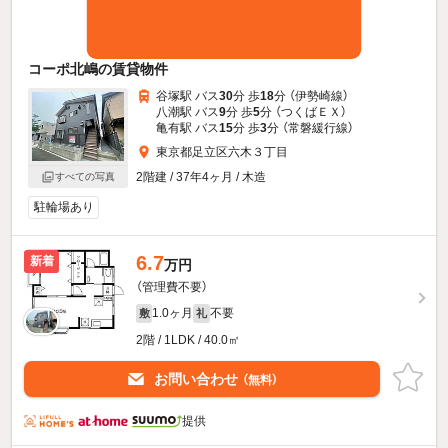
コーポ北嶋の賃貸物件
谷塚駅 バス
30
分 歩
18
分 （伊勢崎線）
八潮駅 バス
9
分 歩
5
分 （つくばＥＸ）
亀有駅 バス
15
分 歩
3
分 （常磐緩行線）
東京都足立区六木３丁目
2階建 / 37年4ヶ月 / 木造
すべての写真
駐輪場あり
6.7
新着
万円
（管理費不要）
1.0ヶ月
不要
敷
礼
2階 / 1LDK / 40.0㎡
お問い合わせ
（無料）
提供