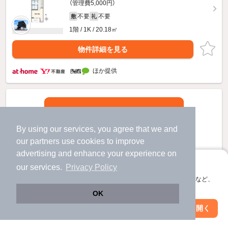
（管理費5,000円）
不要
不要
敷
礼
1階 / 1K / 20.18㎡
物件詳細を見る
ほか提供
By using our services, you agree that we and
our
partners
use cookies to improve
advertising and enhance your experience on
アプリに切り替えて、サクサクお部屋探し
our services.
Privacy Policy
会員登録なしですぐ使える。マップ検索やお気に入り保存など、
アプリ限定の便利な機能が使えます！
OK
Web版で続行
アプリを開く
駅・沿線を変更
絞り込み条件を変更