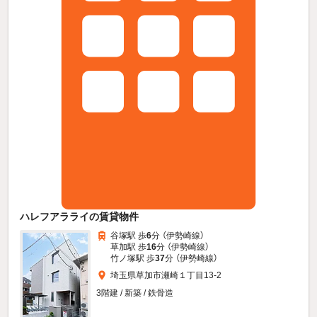
ハレフアラライの賃貸物件
谷塚駅 歩
6
分 （伊勢崎線）
草加駅 歩
16
分 （伊勢崎線）
竹ノ塚駅 歩
37
分 （伊勢崎線）
埼玉県草加市瀬崎１丁目13-2
3階建 / 新築 / 鉄骨造