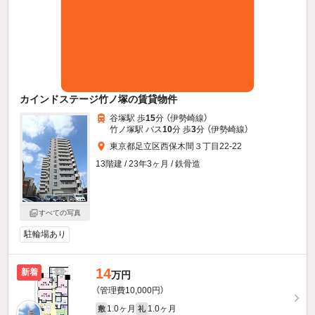
カインドステージ竹ノ塚の賃貸物件
谷塚駅 歩
15
分 （伊勢崎線）
竹ノ塚駅 バス
10
分 歩
3
分 （伊勢崎線）
東京都足立区西保木間３丁目22-22
13階建 / 23年3ヶ月 / 鉄骨造
すべての写真
駐輪場あり
14
新着
万円
（管理費10,000円）
1.0ヶ月
1.0ヶ月
敷
礼