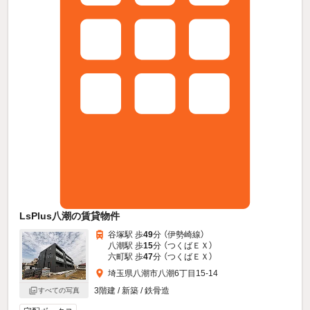
LsPlus八潮の賃貸物件
谷塚駅 歩
49
分 （伊勢崎線）
八潮駅 歩
15
分 （つくばＥＸ）
六町駅 歩
47
分 （つくばＥＸ）
埼玉県八潮市八潮6丁目15-14
3階建 / 新築 / 鉄骨造
すべての写真