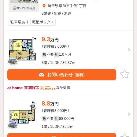
埼玉県草加市手代1丁目
すべての写真
3階建 / 新築 / 木造
駐車場あり
宅配ボックス
9.3
万円
（管理費3,000円）
不要
1.0ヶ月
敷
礼
3階 / 1LDK / 36.37㎡
お問い合わせ
（無料）
ほか提供
8.8
万円
（管理費3,000円）
不要
88,000円
敷
礼
1階 / 1LDK / 35.5㎡