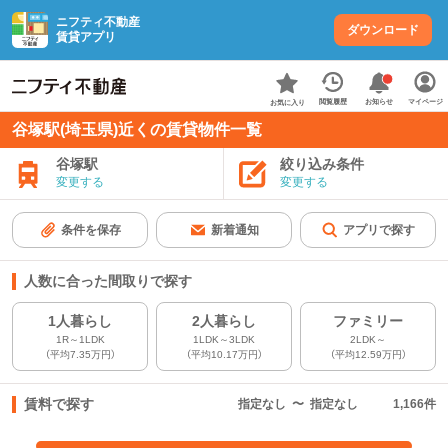
ニフティ不動産
ダウンロード
賃貸アプリ
お知らせ
閲覧履歴
マイページ
お気に入り
谷塚駅(埼玉県)近くの賃貸物件一覧
谷塚駅
絞り込み条件
変更する
変更する
条件を保存
新着通知
アプリで探す
人数に合った間取りで探す
1人暮らし
2人暮らし
ファミリー
1R～1LDK
1LDK～3LDK
2LDK～
（平均7.35万円）
（平均10.17万円）
（平均12.59万円）
賃料で探す
指定なし
〜
指定なし
1,166
件