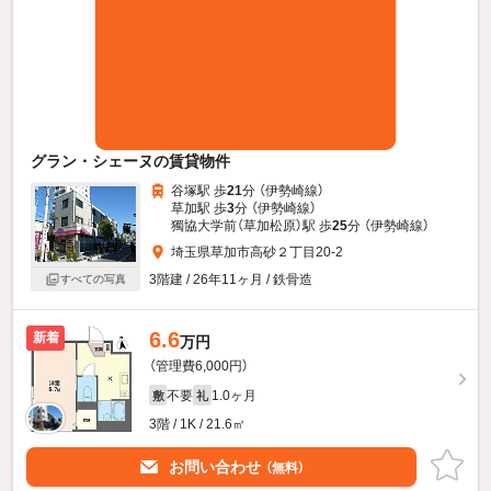
グラン・シェーヌの賃貸物件
谷塚駅 歩
21
分 （伊勢崎線）
草加駅 歩
3
分 （伊勢崎線）
獨協大学前（草加松原）駅 歩
25
分 （伊勢崎線）
埼玉県草加市高砂２丁目20-2
3階建 / 26年11ヶ月 / 鉄骨造
すべての写真
6.6
新着
万円
（管理費6,000円）
不要
1.0ヶ月
敷
礼
3階 / 1K / 21.6㎡
お問い合わせ
（無料）