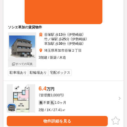
ソシエ草加の賃貸物件
谷塚駅 歩
13
分 （伊勢崎線）
竹ノ塚駅 歩
25
分 （伊勢崎線）
草加駅 歩
30
分 （伊勢崎線）
埼玉県草加市谷塚２丁目
3階建 / 新築 / 木造
すべての写真
駐車場あり
駐輪場あり
宅配ボックス
6.4
万円
（管理費3,000円）
不要
1.0ヶ月
敷
礼
2階 / 1K / 27.41㎡
物件詳細を見る