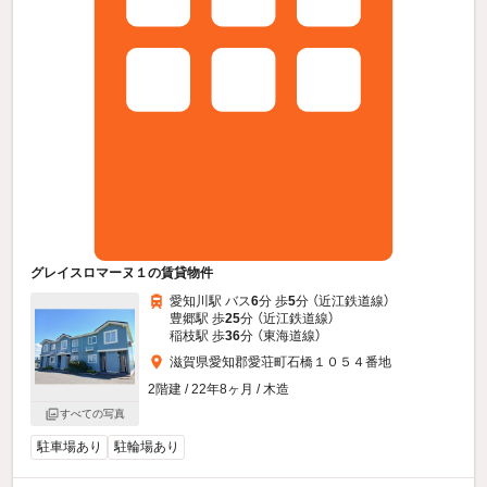
グレイスロマーヌ１の賃貸物件
愛知川駅 バス
6
分 歩
5
分 （近江鉄道線）
豊郷駅 歩
25
分 （近江鉄道線）
稲枝駅 歩
36
分 （東海道線）
滋賀県愛知郡愛荘町石橋１０５４番地
2階建 / 22年8ヶ月 / 木造
すべての写真
駐車場あり
駐輪場あり