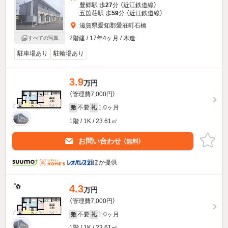
豊郷駅 歩
27
分 （近江鉄道線）
五箇荘駅 歩
59
分 （近江鉄道線）
滋賀県愛知郡愛荘町石橋
2階建 / 17年4ヶ月 / 木造
すべての写真
駐車場あり
駐輪場あり
3.9
万円
（管理費7,000円）
不要
1.0ヶ月
敷
礼
1階 / 1K / 23.61㎡
お問い合わせ
（無料）
ほか提供
4.3
万円
（管理費7,000円）
不要
1.0ヶ月
敷
礼
1階 / 1K / 23.61㎡