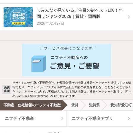
＼みんなが見ている／注目の街ベスト100！年
間ランキング2026｜賃貸・関西版
2026年02月27日
他の人はこんな条件で絞り込んでいます！
人気のこだわり条件
バス・トイレ別
2階以上
駐車場あり
ペット相談
当サイトの物件及び不動産会社、外壁塗装業者の情報は検索パートナーが提供している情
報であり、ニフティライフスタイル株式会社は内容の責任を負わないことを予めご了承く
免責
事項
ださい。本サービス内でお客様が入力される個人情報は、検索パートナーが取得し、同社
洗濯機置場あり
独立洗面台
の定める個人情報規約に従って取り扱われます。
不動産・住宅情報のニフティ不動産
賃貸
滋賀県
愛知郡愛荘町
エアコンあり
都市ガス
ニフティ不動産
ニフティ不動産アプリ
温水洗浄便座
オートロック