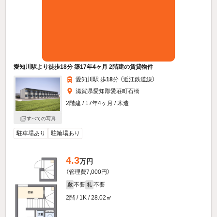
愛知川駅より徒歩18分 築17年4ヶ月 2階建の賃貸物件
愛知川駅 歩
18
分 （近江鉄道線）
滋賀県愛知郡愛荘町石橋
2階建 / 17年4ヶ月 / 木造
すべての写真
駐車場あり
駐輪場あり
4.3
万円
（管理費7,000円）
不要
不要
敷
礼
2階 / 1K / 28.02㎡