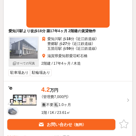
愛知川駅より徒歩18分 築17年4ヶ月 2階建の賃貸物件
愛知川駅 歩
18
分 （近江鉄道線）
豊郷駅 歩
27
分 （近江鉄道線）
五箇荘駅 歩
59
分 （近江鉄道線）
滋賀県愛知郡愛荘町石橋
2階建 / 17年4ヶ月 / 木造
すべての写真
駐車場あり
駐輪場あり
4.2
万円
（管理費7,000円）
不要
1.0ヶ月
敷
礼
1階 / 1K / 23.61㎡
お問い合わせ
（無料）