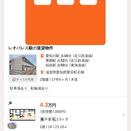
レオパレス駿の賃貸物件
愛知川駅 歩
16
分 （近江鉄道線）
豊郷駅 歩
32
分 （近江鉄道線）
稲枝駅 歩
50
分 （東海道線）
滋賀県愛知郡愛荘町石橋
2階建 / 17年6ヶ月 / 木造
すべての写真
駐車場あり
駐輪場あり
4.3
万円
（管理費7,000円）
不要
1.0ヶ月
敷
礼
1階 / 1K / 23.18㎡