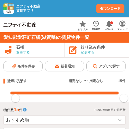
ニフティ不動産
ダウンロード
賃貸アプリ
お知らせ
閲覧履歴
マイページ
お気に入り
愛知郡愛荘町石橋(滋賀県)の賃貸物件一覧
石橋
絞り込み条件
変更する
変更する
条件を保存
新着通知
アプリで探す
賃料で探す
指定なし
〜
指定なし
15
件
指定した賃料で絞り込む
15
物件数
件
2026年06月17日
更新