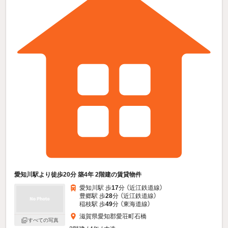
愛知川駅より徒歩20分 築4年 2階建の賃貸物件
愛知川駅 歩
17
分 （近江鉄道線）
豊郷駅 歩
28
分 （近江鉄道線）
稲枝駅 歩
49
分 （東海道線）
滋賀県愛知郡愛荘町石橋
すべての写真