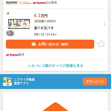
ほか提供
4.1
万円
（管理費7,000円）
不要
不要
敷
礼
1階 / 1K / 23.18㎡
お問い合わせ
（無料）
提供
レオパレス駿のすべての部屋を見る
ニフティ不動産
ダウンロード
賃貸アプリ