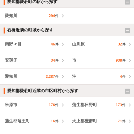
愛知郡愛荘町の駅から探す
愛知川
294
件
石橋近隣の町域から探す
南野々目
山川原
46
件
32
件
安孫子
市
34
件
938
件
愛知川
沖
2,287
件
4
件
愛知郡愛荘町近隣の市区町村から探す
米原市
蒲生郡日野町
176
件
173
件
蒲生郡竜王町
犬上郡豊郷町
16
件
71
件