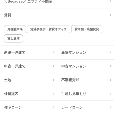
＼Because／ ニフティ不動産
コンロ2口以上
追焚き機能
賃貸
TV付インターホン
角部屋
新着のみ
インターネット無料
月極駐車場
賃貸事務所・賃貸オフィス
貸店舗・店舗賃貸
貸し倉庫
該当件数:
物件一覧に反映
15
件
新築一戸建て
新築マンション
中古一戸建て
中古マンション
土地
不動産売却
外壁塗装
引越し見積もり
住宅ローン
カードローン