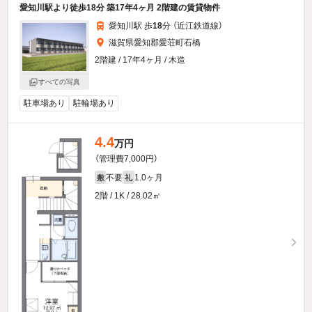
愛知川駅より徒歩18分 築17年4ヶ月 2階建の賃貸物件
愛知川駅 歩
18
分 （近江鉄道線）
滋賀県愛知郡愛荘町石橋
2階建 / 17年4ヶ月 / 木造
すべての写真
駐車場あり
駐輪場あり
4.4
万円
（管理費7,000円）
不要
1.0ヶ月
敷
礼
2階 / 1K / 28.02㎡