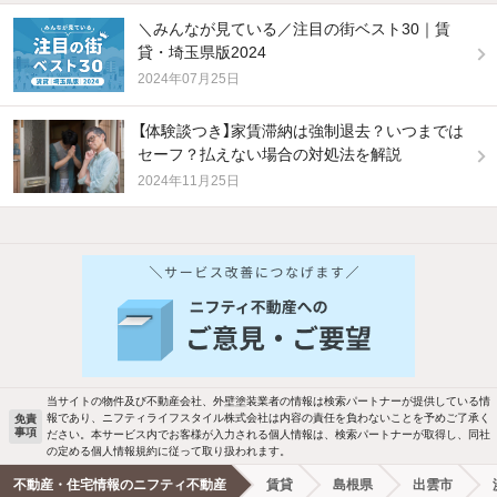
＼みんなが見ている／注目の街ベスト30｜賃
貸・埼玉県版2024
2024年07月25日
【体験談つき】家賃滞納は強制退去？いつまでは
セーフ？払えない場合の対処法を解説
2024年11月25日
他の人はこんな条件で絞り込んでいます！
人気のこだわり条件
バス・トイレ別
2階以上
駐車場あり
ペット相談
当サイトの物件及び不動産会社、外壁塗装業者の情報は検索パートナーが提供している情
報であり、ニフティライフスタイル株式会社は内容の責任を負わないことを予めご了承く
免責
洗濯機置場あり
独立洗面台
事項
ださい。本サービス内でお客様が入力される個人情報は、検索パートナーが取得し、同社
の定める個人情報規約に従って取り扱われます。
エアコンあり
都市ガス
不動産・住宅情報のニフティ不動産
賃貸
島根県
出雲市