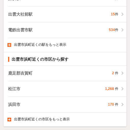
出雲大社前駅
15
件
電鉄出雲市駅
534
件
出雲市浜町近くの駅をもっと表示
浜山公園北口駅
布崎駅
江南駅
2
13
件
件
22
件
出雲市浜町近くの市区から探す
鹿足郡吉賀町
2
件
松江市
1,268
件
浜田市
170
件
出雲市浜町近くの市区をもっと表示
益田市
大田市
安来市
53
55
56
件
件
件