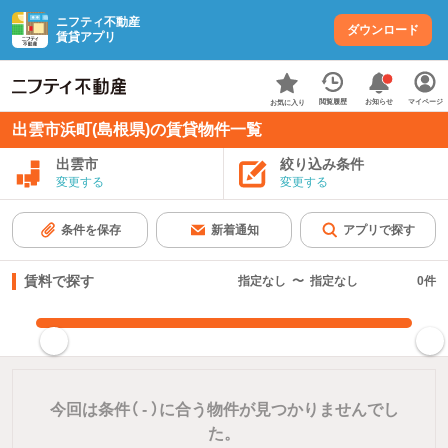
ニフティ不動産
ダウンロード
賃貸アプリ
お知らせ
閲覧履歴
マイページ
お気に入り
出雲市浜町(島根県)の賃貸物件一覧
出雲市
絞り込み条件
変更する
変更する
条件を保存
新着通知
アプリで探す
賃料で探す
指定なし
〜
指定なし
0
件
指定した賃料で絞り込む
今回は条件（
-
）に合う物件が見つかりませんでし
た。