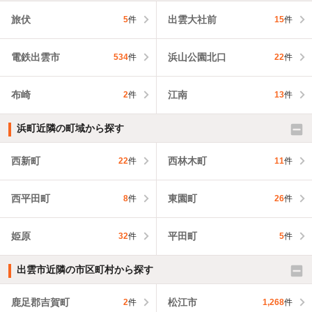
旅伏
出雲大社前
5
件
15
件
電鉄出雲市
浜山公園北口
534
件
22
件
布崎
江南
2
件
13
件
浜町近隣の町域から探す
西新町
西林木町
22
件
11
件
西平田町
東園町
8
件
26
件
姫原
平田町
32
件
5
件
出雲市近隣の市区町村から探す
鹿足郡吉賀町
松江市
2
件
1,268
件