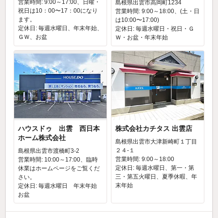
営業時間: 9:00～17:00、日曜・
島根県出雲市高岡町1234
祝日は10：00〜17：00になり
営業時間: 9:00～18:00、(土・日
ます。
は10:00〜17:00)
定休日: 毎週水曜日、年末年始、
定休日: 毎週水曜日・祝日・Ｇ
ＧＷ、お盆
Ｗ・お盆・年末年始
ハウスドゥ 出雲 西日本
株式会社カチタス 出雲店
ホーム株式会社
島根県出雲市大津新崎町１丁目
２４‐１
島根県出雲市渡橋町3-2
営業時間: 9:00～18:00
営業時間: 10:00～17:00、臨時
定休日: 毎週水曜日、第一・第
休業はホームページをご覧くだ
三・第五火曜日、夏季休暇、年
さい。
末年始
定休日: 毎週水曜日 年末年始
お盆