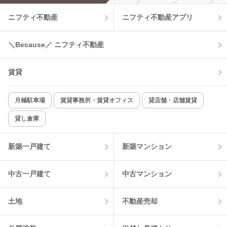
ニフティ不動産
ニフティ不動産アプリ
温水洗浄便座
オートロック
コンロ2口以上
追焚き機能
＼Because／ ニフティ不動産
TV付インターホン
角部屋
賃貸
新着のみ
インターネット無料
月極駐車場
賃貸事務所・賃貸オフィス
貸店舗・店舗賃貸
貸し倉庫
該当件数:
物件一覧に反映
0
件
新築一戸建て
新築マンション
中古一戸建て
中古マンション
土地
不動産売却