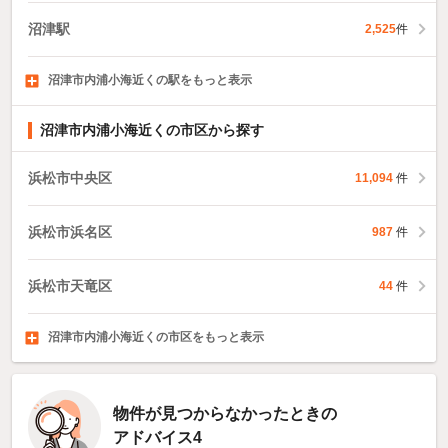
沼津駅
2,525
件
沼津市内浦小海近くの駅をもっと表示
片浜駅
749
件
沼津市内浦小海近くの市区から探す
浜松市中央区
11,094
件
浜松市浜名区
987
件
浜松市天竜区
44
件
沼津市内浦小海近くの市区をもっと表示
熱海市
三島市
富士宮市
188
1,326
980
件
件
件
物件が見つからなかったときの
アドバイス4