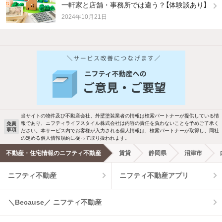
一軒家と店舗・事務所では違う？【体験談あり】
2024年10月21日
他の人はこんな条件で絞り込んでいます！
人気のこだわり条件
バス・トイレ別
2階以上
駐車場あり
ペット相談
当サイトの物件及び不動産会社、外壁塗装業者の情報は検索パートナーが提供している情
報であり、ニフティライフスタイル株式会社は内容の責任を負わないことを予めご了承く
免責
洗濯機置場あり
独立洗面台
事項
ださい。本サービス内でお客様が入力される個人情報は、検索パートナーが取得し、同社
の定める個人情報規約に従って取り扱われます。
エアコンあり
都市ガス
不動産・住宅情報のニフティ不動産
賃貸
静岡県
沼津市
ニフティ不動産
ニフティ不動産アプリ
温水洗浄便座
オートロック
コンロ2口以上
追焚き機能
＼Because／ ニフティ不動産