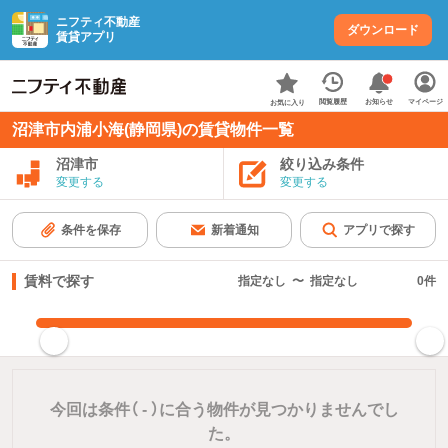
ニフティ不動産
ダウンロード
賃貸アプリ
お知らせ
閲覧履歴
マイページ
お気に入り
沼津市内浦小海(静岡県)の賃貸物件一覧
沼津市
絞り込み条件
変更する
変更する
条件を保存
新着通知
アプリで探す
賃料で探す
指定なし
〜
指定なし
0
件
指定した賃料で絞り込む
今回は条件（
-
）に合う物件が見つかりませんでし
た。