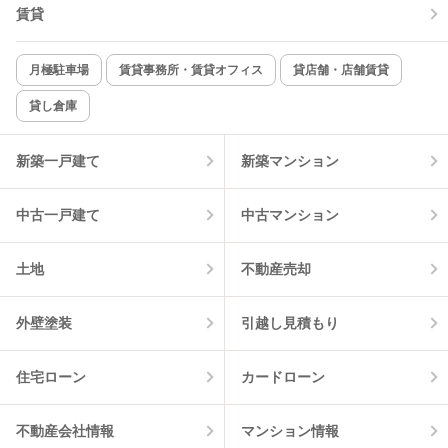
TV付インターホン
角部屋
賃貸
新着のみ
インターネット無料
月極駐車場
賃貸事務所・賃貸オフィス
貸店舗・店舗賃貸
貸し倉庫
該当件数:
物件一覧に反映
0
件
新築一戸建て
新築マンション
中古一戸建て
中古マンション
土地
不動産売却
外壁塗装
引越し見積もり
住宅ローン
カードローン
不動産会社情報
マンション情報