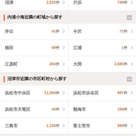
沼津
片浜
2,525
件
749
件
内浦小海近隣の町域から探す
井出
今沢
41
件
71
件
植田
江浦
68
件
1
件
江原町
大岡
204
件
2,685
件
沼津市近隣の市区町村から探す
浜松市中央区
浜松市浜名区
11,094
件
987
件
浜松市天竜区
熱海市
44
件
188
件
三島市
富士宮市
1,326
件
980
件