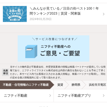
＼みんなが見ている／注目の街ベスト100！年
間ランキング2023｜賃貸・関東版
2024年01月29日
他の人はこんな条件で絞り込んでいます！
人気のこだわり条件
バス・トイレ別
2階以上
駐車場あり
ペット相談
当サイトの物件及び不動産会社、外壁塗装業者の情報は検索パートナーが提供している情
報であり、ニフティライフスタイル株式会社は内容の責任を負わないことを予めご了承く
免責
事項
ださい。本サービス内でお客様が入力される個人情報は、検索パートナーが取得し、同社
洗濯機置場あり
独立洗面台
の定める個人情報規約に従って取り扱われます。
不動産・住宅情報のニフティ不動産
賃貸
静岡県
浜松市天竜区
エアコンあり
都市ガス
ニフティ不動産
ニフティ不動産アプリ
温水洗浄便座
オートロック