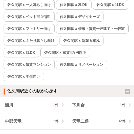
佐久間駅 x 一人暮らし向け
佐久間駅 x 2LDK
佐久間駅 x 1LDK
佐久間駅 x ペット可（相談）
佐久間駅 x デザイナーズ
佐久間駅 x ファミリー向け
佐久間駅 x 借家・賃貸一戸建て・一軒家
佐久間駅 x ふたり暮らし向け
佐久間駅 x 新築＆築浅
佐久間駅 x 3LDK
佐久間駅 x 家賃4万円以下
佐久間駅 x 賃貸マンション
佐久間駅 x リノベーション
佐久間駅 x 学生向け
佐久間駅近くの駅から探す
浦川
下川合
1
件
1
件
中部天竜
天竜二俣
1
件
32
件