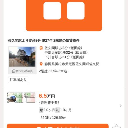
佐久間駅より徒歩8分 築27年 2階建の賃貸物件
佐久間駅 歩
8
分 （飯田線）
中部天竜駅 歩
32
分 （飯田線）
下川合駅 歩
61
分 （飯田線）
静岡県浜松市天竜区佐久間町佐久間
2階建 / 27年 / 木造
すべての写真
駐車場あり
6.5
万円
（管理費不要）
2.0ヶ月
1.0ヶ月
敷
礼
- / 5DK / 126.69㎡