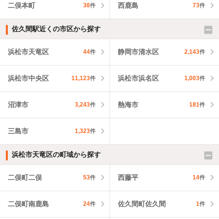
二俣本町
西鹿島
38
件
73
件
佐久間駅近くの市区から探す
浜松市天竜区
静岡市清水区
44
件
2,143
件
浜松市中央区
浜松市浜名区
11,123
件
1,003
件
沼津市
熱海市
3,243
件
181
件
三島市
1,323
件
浜松市天竜区の町域から探す
二俣町二俣
西藤平
53
件
14
件
二俣町南鹿島
佐久間町佐久間
24
件
1
件