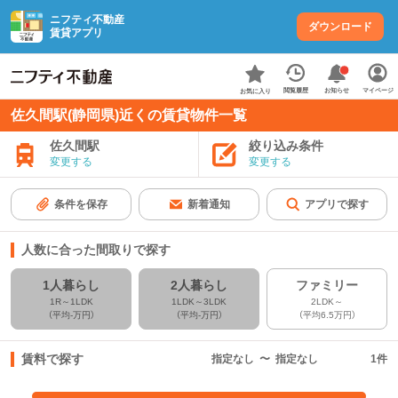
ニフティ不動産
ダウンロード
賃貸アプリ
お知らせ
閲覧履歴
マイページ
お気に入り
佐久間駅(静岡県)近くの賃貸物件一覧
佐久間駅
絞り込み条件
変更する
変更する
条件を保存
新着通知
アプリで探す
人数に合った間取りで探す
1人暮らし
2人暮らし
ファミリー
1R～1LDK
1LDK～3LDK
2LDK～
（平均-万円）
（平均-万円）
（平均6.5万円）
賃料で探す
指定なし
〜
指定なし
1
件