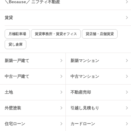
＼Because／ ニフティ不動産
コンロ2口以上
追焚き機能
賃貸
TV付インターホン
角部屋
新着のみ
インターネット無料
月極駐車場
賃貸事務所・賃貸オフィス
貸店舗・店舗賃貸
貸し倉庫
該当件数:
物件一覧に反映
1
件
新築一戸建て
新築マンション
中古一戸建て
中古マンション
土地
不動産売却
外壁塗装
引越し見積もり
住宅ローン
カードローン