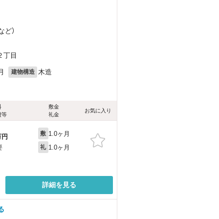
など
）
２丁目
月
木造
建物構造
料
敷金
お気に入り
費等
礼金
1.0ヶ月
敷
万円
1.0ヶ月
要
礼
詳細を見る
る