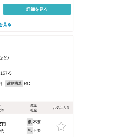
詳細を見る
を見る
など
）
57-5
月
RC
建物構造
料
敷金
お気に入り
費等
礼金
不要
敷
万円
不要
0円
礼