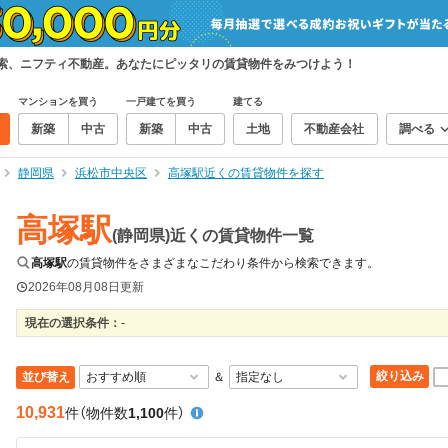
検索、ニフティ不動産。あなたにピッタリの賃貸物件をみつけよう！
マンションを買う
一戸建てを買う
建てる
新築
中古
新築
中古
土地
不動産会社
調べる
静岡県
浜松市中央区
高塚駅近くの賃貸物件を探す
高塚駅
(静岡県)近くの賃貸物件一覧
高塚駅
の賃貸物件をさまざまなこだわり条件から検索できます。
2026年08月08日
更新
現在の選択条件：
-
絞り込み
並び替え
＆
10,931
件
（物件数
1,100
件）