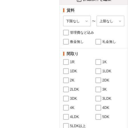
賃料
〜
管理費など込み
敷金無し
礼金無し
間取り
1R
1K
1DK
1LDK
2K
2DK
2LDK
3K
3DK
3LDK
4K
4DK
4LDK
5DK
5LDK以上