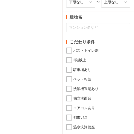
〜
建物名
こだわり条件
バス・トイレ別
2階以上
駐車場あり
ペット相談
洗濯機置場あり
独立洗面台
エアコンあり
都市ガス
温水洗浄便座