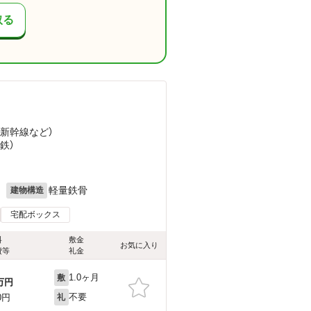
取る
海新幹線
など
）
遠鉄）
月
軽量鉄骨
建物構造
宅配ボックス
料
敷金
お気に入り
費等
礼金
1.0ヶ月
敷
万円
不要
0円
礼