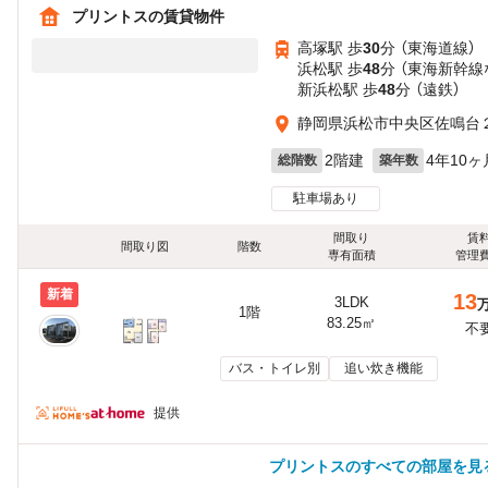
プリントスの賃貸物件
高塚駅 歩
30
分 （東海道線）
浜松駅 歩
48
分 （東海新幹線
新浜松駅 歩
48
分 （遠鉄）
静岡県浜松市中央区佐鳴台
2階建
4年10ヶ
総階数
築年数
駐車場あり
間取り
賃
間取り図
階数
専有面積
管理
新着
13
3LDK
1階
83.25㎡
不
バス・トイレ別
追い炊き機能
提供
プリントスのすべての部屋を見