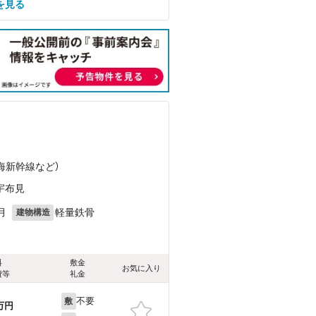
を見る
東海新幹線
など
）
宇布見
月
軽量鉄骨
建物構造
料
敷金
お気に入り
費等
礼金
不要
敷
万円