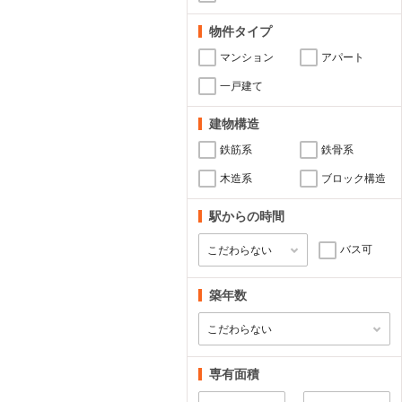
物件タイプ
マンション
アパート
一戸建て
建物構造
鉄筋系
鉄骨系
木造系
ブロック構造
駅からの時間
バス可
築年数
専有面積