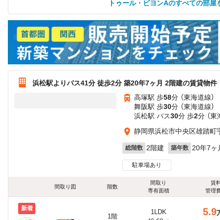
トゥール・ビヨンAのすべての部屋
浜松駅よりバス41分 徒歩2分 築20年7ヶ月 2階建の賃貸物件
高塚駅 歩
58
分 （東海道線）
舞阪駅 歩
30
分 （東海道線）
浜松駅 バス
30
分 歩
2
分 （
静岡県浜松市中央区雄踏町
2階建
20年7ヶ
総階数
築年数
駐車場あり
間取り
賃
間取り図
階数
専有面積
管理
新着
5.9
1LDK
1階