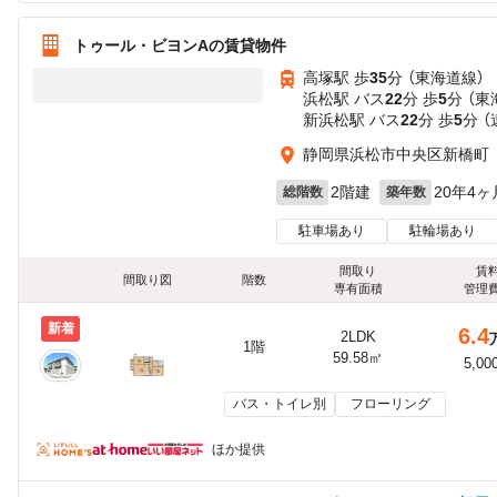
トゥール・ビヨンAの賃貸物件
高塚駅 歩
35
分 （東海道線）
浜松駅 バス
22
分 歩
5
分 （
新浜松駅 バス
22
分 歩
5
分 （
静岡県浜松市中央区新橋町
2階建
20年4ヶ
総階数
築年数
駐車場あり
駐輪場あり
間取り
賃
間取り図
階数
専有面積
管理
新着
6.4
2LDK
1階
59.58㎡
5,00
バス・トイレ別
フローリング
ほか提供