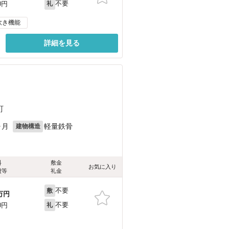
不要
0円
礼
炊き機能
詳細を見る
町
ヶ月
軽量鉄骨
建物構造
料
敷金
お気に入り
費等
礼金
不要
敷
万円
不要
0円
礼