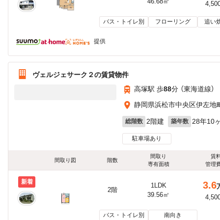
46.68㎡
4,50
バス・トイレ別
フローリング
追い
提供
ヴェルジェサーク２の賃貸物件
高塚駅 歩
88
分 （東海道線）
静岡県浜松市中央区伊左地
2階建
28年10
総階数
築年数
駐車場あり
間取り
賃
間取り図
階数
専有面積
管理
新着
3.6
1LDK
2階
39.56㎡
4,50
バス・トイレ別
南向き