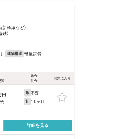
東海新幹線
など
）
遠鉄）
月
軽量鉄骨
建物構造
料
敷金
お気に入り
費等
礼金
不要
敷
万円
1.0ヶ月
0円
礼
詳細を見る