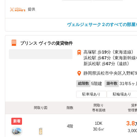
提供
ヴェルジェサーク２のすべての部屋
プリンス ヴィラの賃貸物件
高塚駅 歩
19
分 （東海道線）
浜松駅 歩
67
分 （東海新幹線
新浜松駅 歩
67
分 （遠鉄）
静岡県浜松市中央区入野町91
5階建
31年5ヶ
総階数
築年数
駐車場あり
駐輪場あり
間取り
賃
間取り図
階数
専有面積
管理
新着
3.8
1DK
4階
30.6㎡
3,00