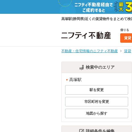
高塚駅(静岡県)近くの賃貸物件をまとめて
借りる
賃貸
不動産・住宅情報のニフティ不動産
賃貸
検索中のエリア
高塚駅
駅を変更
市区町村を変更
地図から探す
詳細条件を編集