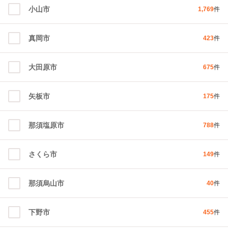
小山市
1,769
件
真岡市
423
件
大田原市
675
件
矢板市
175
件
那須塩原市
788
件
さくら市
149
件
那須烏山市
40
件
下野市
455
件