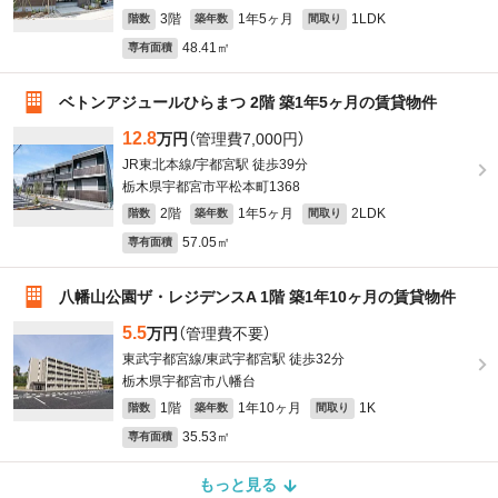
3階
1年5ヶ月
1LDK
階数
築年数
間取り
48.41㎡
専有面積
ベトンアジュールひらまつ 2階 築1年5ヶ月の賃貸物件
12.8
万円
（管理費7,000円）
JR東北本線/宇都宮駅 徒歩39分
栃木県宇都宮市平松本町1368
2階
1年5ヶ月
2LDK
階数
築年数
間取り
57.05㎡
専有面積
八幡山公園ザ・レジデンスA 1階 築1年10ヶ月の賃貸物件
5.5
万円
（管理費不要）
東武宇都宮線/東武宇都宮駅 徒歩32分
栃木県宇都宮市八幡台
1階
1年10ヶ月
1K
階数
築年数
間取り
35.53㎡
専有面積
もっと見る