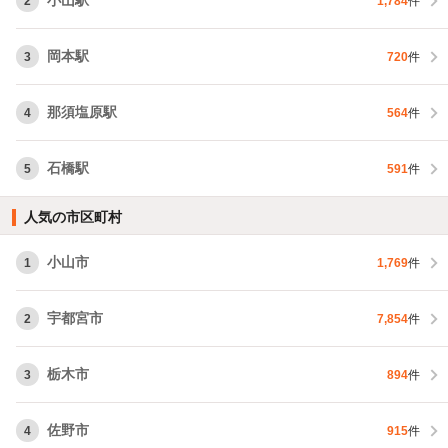
小山駅
2
1,784
件
岡本駅
3
720
件
那須塩原駅
4
564
件
石橋駅
5
591
件
人気の市区町村
小山市
1
1,769
件
宇都宮市
2
7,854
件
栃木市
3
894
件
佐野市
4
915
件