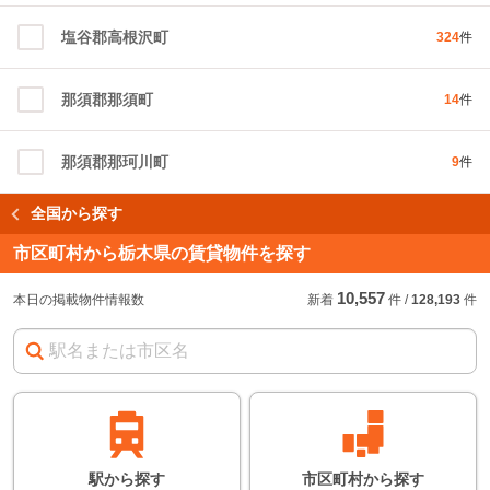
塩谷郡高根沢町
324
件
那須郡那須町
14
件
那須郡那珂川町
9
件
全国から探す
市区町村から栃木県の賃貸物件を探す
10,557
本日の掲載物件情報数
新着
件
/
128,193
件
駅
から
探す
市区町村
から
探す