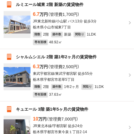
ルミエール城東 2階 新築の賃貸物件
6.7
万円
（管理費1,700円）
JR東北新幹線/小山駅 バス13分 徒歩3分
栃木県小山市城東7丁目
2階
新築
1LDK
階数
築年数
間取り
48.92㎡
専有面積
シャルムシエル 2階 築1年2ヶ月の賃貸物件
6.3
万円
（管理費2,500円）
東武宇都宮線/東武宇都宮駅 徒歩55分
栃木県宇都宮市若草5丁目
2階
1年2ヶ月
1LDK
階数
築年数
間取り
37.63㎡
専有面積
キュエール 3階 築1年5ヶ月の賃貸物件
10
万円
（管理費7,000円）
JR東北本線/宇都宮駅 徒歩24分
栃木県宇都宮市東今泉１丁目2-14