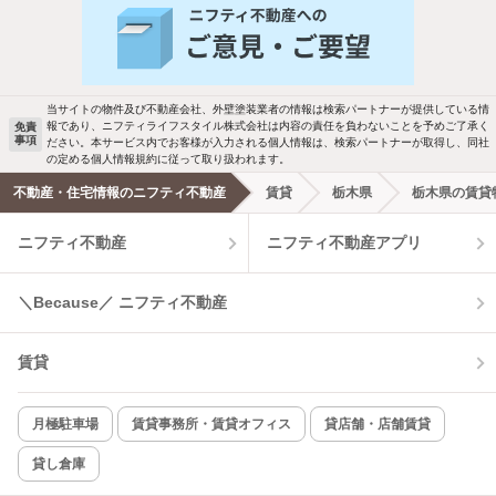
当サイトの物件及び不動産会社、外壁塗装業者の情報は検索パートナーが提供している情
報であり、ニフティライフスタイル株式会社は内容の責任を負わないことを予めご了承く
免責
事項
ださい。本サービス内でお客様が入力される個人情報は、検索パートナーが取得し、同社
の定める個人情報規約に従って取り扱われます。
不動産・住宅情報のニフティ不動産
賃貸
栃木県
栃木県の賃貸
ニフティ不動産
ニフティ不動産アプリ
＼Because／ ニフティ不動産
賃貸
月極駐車場
賃貸事務所・賃貸オフィス
貸店舗・店舗賃貸
貸し倉庫