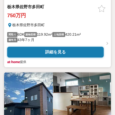
栃木県佐野市多田町
750万円
栃木県佐野市多田町
6DK
119.92m²
420.21m²
間取り
建物面積
土地面積
43年7ヶ月
築年月
詳細を見る
提供