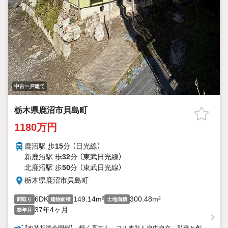
中古一戸建て
栃木県鹿沼市貝島町
1180万円
鹿沼駅 歩
15
分 （日光線）
新鹿沼駅 歩
32
分 （東武日光線）
北鹿沼駅 歩
50
分 （東武日光線）
栃木県鹿沼市貝島町
6DK
149.14m²
300.48m²
間取り
建物面積
土地面積
37年4ヶ月
築年月