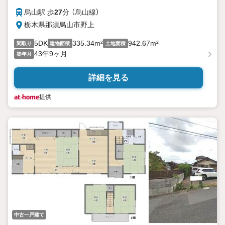
烏山駅 歩
27
分 （烏山線）
栃木県那須烏山市野上
5DK
335.34m²
942.67m²
間取り
建物面積
土地面積
43年9ヶ月
築年月
詳細を見る
提供
中古一戸建て