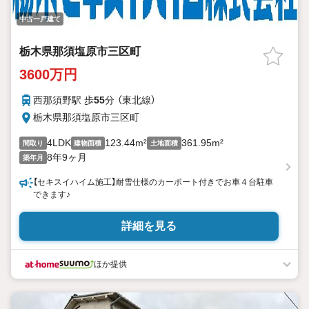
中古一戸建て
栃木県那須塩原市三区町
3600万円
西那須野駅 歩
55
分 （東北線）
栃木県那須塩原市三区町
4LDK
123.44m²
361.95m²
間取り
建物面積
土地面積
8年9ヶ月
築年月
【セキスイハイム施工】耐雪仕様のカーポート付きでお車４台駐車
できます♪
詳細を見る
ほか提供