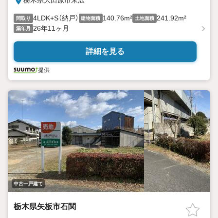
栃木県大田原市末広
4LDK+S（納戸）
140.76m²
241.92m²
間取り
建物面積
土地面積
26年11ヶ月
築年月
詳細を見る
提供
中古一戸建て
栃木県矢板市石関