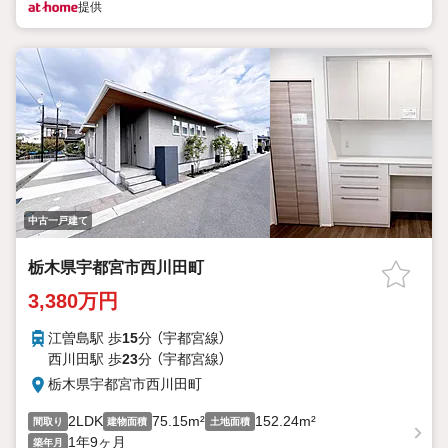
提供
中古一戸建て
栃木県宇都宮市西川田町
3,380万円
江曽島駅 歩
15
分 （宇都宮線）
西川田駅 歩
23
分 （宇都宮線）
栃木県宇都宮市西川田町
2LDK
75.15m²
152.24m²
間取り
建物面積
土地面積
1年9ヶ月
築年月