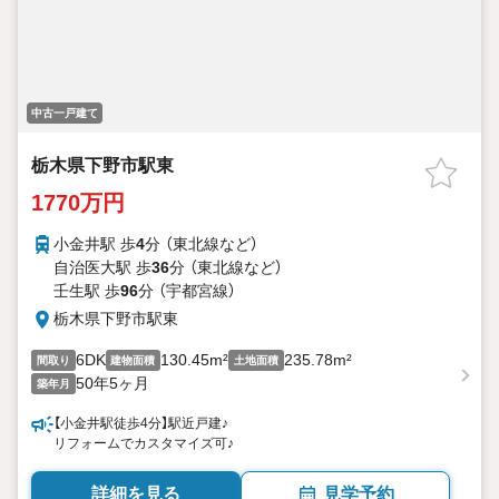
中古一戸建て
栃木県下野市駅東
1770万円
小金井駅 歩
4
分 （東北線
など
）
自治医大駅 歩
36
分 （東北線
など
）
壬生駅 歩
96
分 （宇都宮線）
栃木県下野市駅東
6DK
130.45m²
235.78m²
間取り
建物面積
土地面積
50年5ヶ月
築年月
【小金井駅徒歩4分】駅近戸建♪
リフォームでカスタマイズ可♪
詳細を見る
見学予約