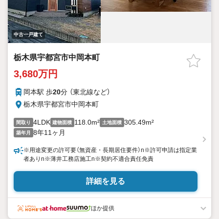
中古一戸建て
栃木県宇都宮市中岡本町
3,680万円
岡本駅 歩
20
分 （東北線
など
）
栃木県宇都宮市中岡本町
4LDK
118.0m²
305.49m²
間取り
建物面積
土地面積
8年11ヶ月
築年月
※用途変更の許可要（無資産・長期居住要件）n※許可申請は指定業
者ありn※薄井工務店施工n※契約不適合責任免責
詳細を見る
ほか提供