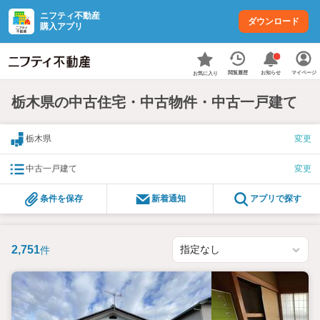
ニフティ不動産
ダウンロード
購入アプリ
お知らせ
閲覧履歴
マイページ
お気に入り
栃木県の中古住宅・中古物件・中古一戸建て
栃木県
変更
中古一戸建て
変更
条件を保存
新着通知
アプリで探す
2,751
件