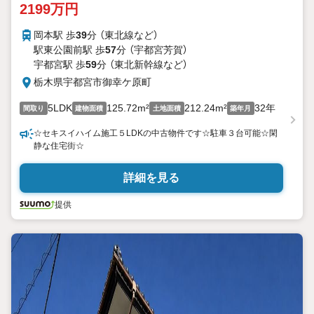
2199万円
岡本駅 歩
39
分 （東北線
など
）
駅東公園前駅 歩
57
分 （宇都宮芳賀）
宇都宮駅 歩
59
分 （東北新幹線
など
）
栃木県宇都宮市御幸ケ原町
5LDK
125.72m²
212.24m²
32年
間取り
建物面積
土地面積
築年月
☆セキスイハイム施工５LDKの中古物件です☆駐車３台可能☆閑
静な住宅街☆
詳細を見る
提供