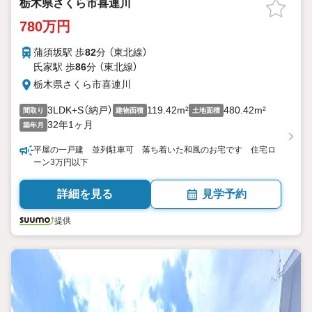
栃木県さくら市喜連川
780万円
蒲須坂駅 歩
82
分 （東北線）
氏家駅 歩
86
分 （東北線）
栃木県さくら市喜連川
3LDK+S（納戸）
119.42m²
480.42m²
間取り
建物面積
土地面積
32年1ヶ月
築年月
平屋の一戸建 並列駐車可 落ち着いた和風のお宅です 住宅ロ
ーン3万円以下
詳細を見る
見学予約
提供