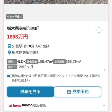
中古一戸建て
栃木県矢板市東町
1898万円
矢板駅 歩
18
分 （東北線）
栃木県矢板市東町
4LDK
108.47m²
355.79m²
間取り
建物面積
土地面積
12年9ヶ月
築年月
敷地に車4台まで駐車可能！南庭でアウトドアを満喫できる陽当り
良好な住まい
詳細を見る
見学予約
ほか提供