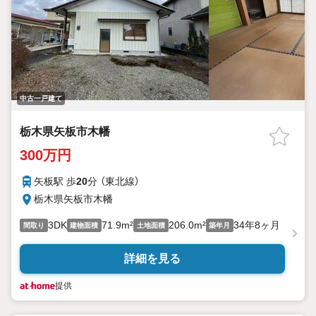
中古一戸建て
栃木県矢板市木幡
300万円
矢板駅 歩
20
分 （東北線）
栃木県矢板市木幡
3DK
71.9m²
206.0m²
34年8ヶ月
間取り
建物面積
土地面積
築年月
詳細を見る
提供