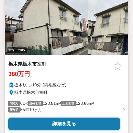
中古一戸建て
栃木県栃木市室町
380万円
栃木駅 歩
10
分 （両毛線
など
）
栃木県栃木市室町
6DK
123.51m²
123.66m²
間取り
建物面積
土地面積
55年10ヶ月
築年月
詳細を見る