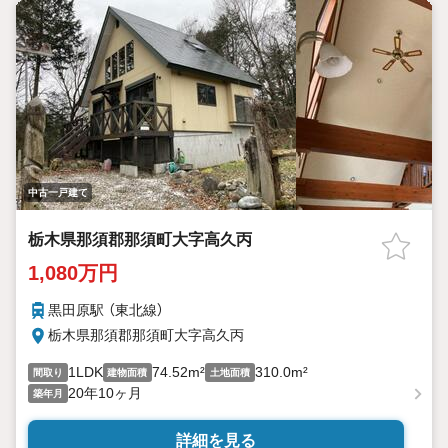
中古一戸建て
栃木県那須郡那須町大字高久丙
1,080万円
黒田原駅 （東北線）
栃木県那須郡那須町大字高久丙
1LDK
74.52m²
310.0m²
間取り
建物面積
土地面積
20年10ヶ月
築年月
詳細を見る