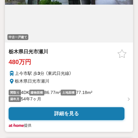
中古一戸建て
栃木県日光市瀬川
480万円
上今市駅 歩
3
分 （東武日光線）
栃木県日光市瀬川
4DK
86.77m²
77.18m²
間取り
建物面積
土地面積
54年7ヶ月
築年月
詳細を見る
提供