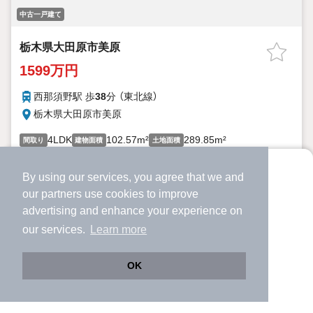
中古一戸建て
栃木県大田原市美原
1599万円
西那須野駅 歩
38
分 （東北線）
栃木県大田原市美原
4LDK
102.57m²
289.85m²
間取り
建物面積
土地面積
43年2ヶ月
築年月
By using our services, you agree that we and
【見学会開催】
より使いやすくなった
【内外装リフォーム予定】駐車拡張後4台駐車可能
our
partners
use cookies to improve
アプリで物件探ししませんか？
advertising and enhance your experience on
✔️
サクサク動く地図で物件検索
詳細を見る
見学予約
our services.
Learn more
✔️
新着物件・価格変動をすぐに通知
提供
✔️
会員登録なし
OK
Web版をこのまま使う
購入アプリを開く
市区町村を変更
詳細条件を変更