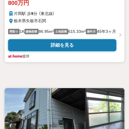
800万円
片岡駅 歩
9
分 （東北線）
栃木県矢板市石関
1K
86.95m²
615.33m²
45年3ヶ月
間取り
建物面積
土地面積
築年月
詳細を見る
提供