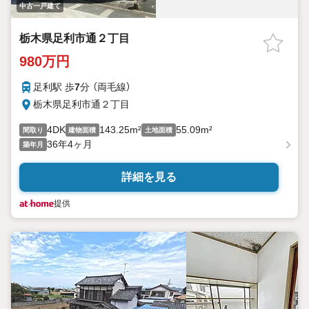
中古一戸建て
栃木県足利市通２丁目
980万円
足利駅 歩
7
分 （両毛線）
栃木県足利市通２丁目
4DK
143.25m²
55.09m²
間取り
建物面積
土地面積
36年4ヶ月
築年月
詳細を見る
提供