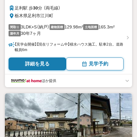
足利駅 歩
30
分 （両毛線）
栃木県足利市江川町
3LDK+S（納戸）
129.98m²
165.3m²
間取り
建物面積
土地面積
30年7ヶ月
築年月
【見学会開催】【現在リフォーム中】積水ハウス施工。駐車2台。道路
幅員6m
詳細を見る
見学予約
ほか提供