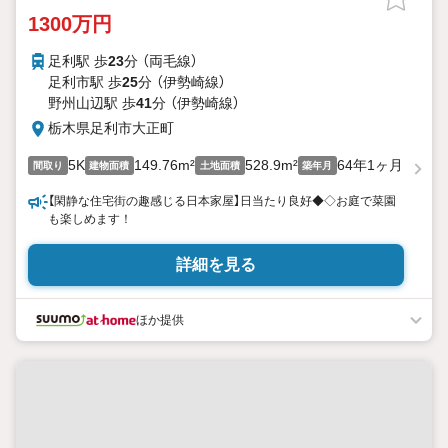
1300万円
足利駅 歩
23
分 （両毛線）
足利市駅 歩
25
分 （伊勢崎線）
野州山辺駅 歩
41
分 （伊勢崎線）
栃木県足利市大正町
5K
149.76m²
528.9m²
64年1ヶ月
間取り
建物面積
土地面積
築年月
【閑静な住宅街の趣感じる日本家屋】日当たり良好◆◇お庭で菜園
も楽しめます！
詳細を見る
ほか提供