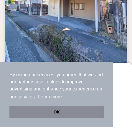
中古一戸建て
By using our services, you agree that we and
より使いやすくなった
our
partners
use cookies to improve
アプリで物件探ししませんか？
栃木県足利市利保町3丁目
advertising and enhance your experience on
✔️
サクサク動く地図で物件検索
1,599万円
our services.
Learn more
✔️
新着物件・価格変動をすぐに通知
足利駅 歩
53
分 （両毛線）
✔️
会員登録なし
OK
栃木県足利市利保町3丁目
Web版をこのまま使う
購入アプリを開く
市区町村を変更
詳細条件を変更
4LDK＋S
198.32m²
314.37m²
間取り
建物面積
土地面積
34年9ヶ月
築年月