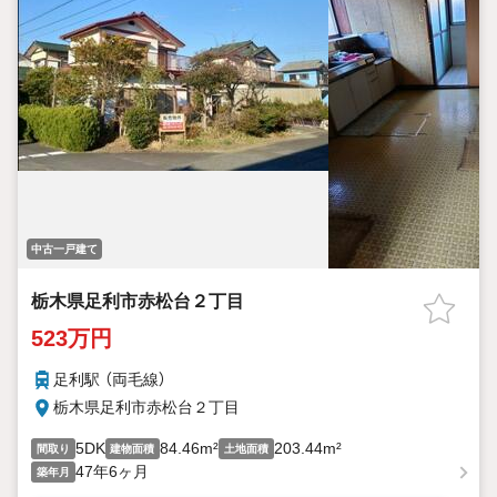
中古一戸建て
栃木県足利市赤松台２丁目
523万円
足利駅 （両毛線）
栃木県足利市赤松台２丁目
5DK
84.46m²
203.44m²
間取り
建物面積
土地面積
47年6ヶ月
築年月