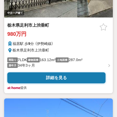
中古一戸建て
栃木県足利市上渋垂町
980万円
福居駅 歩
9
分 （伊勢崎線）
栃木県足利市上渋垂町
7LDK
163.12m²
287.0m²
間取り
建物面積
土地面積
34年3ヶ月
築年月
詳細を見る
提供