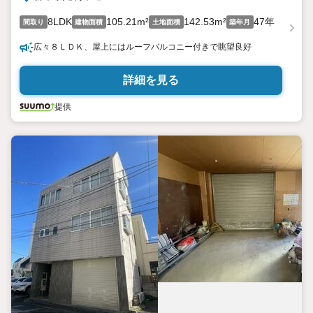
8LDK
105.21m²
142.53m²
47年
間取り
建物面積
土地面積
築年月
広々８ＬＤＫ、屋上にはルーフバルコニー付きで眺望良好
詳細を見る
提供