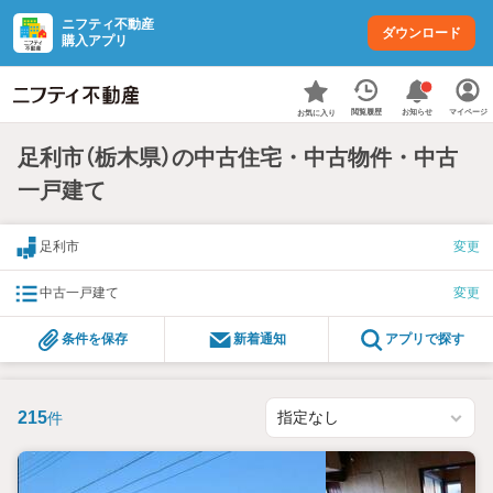
ニフティ不動産
ダウンロード
購入アプリ
お知らせ
閲覧履歴
マイページ
お気に入り
足利市（栃木県）の中古住宅・中古物件・中古
一戸建て
足利市
変更
中古一戸建て
変更
条件を保存
新着通知
アプリで探す
215
件