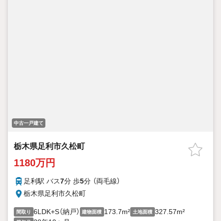
中古一戸建て
栃木県足利市久松町
1180万円
足利駅 バス
7
分 歩
5
分 （両毛線）
栃木県足利市久松町
6LDK+S（納戸）
173.7m²
327.57m²
間取り
建物面積
土地面積