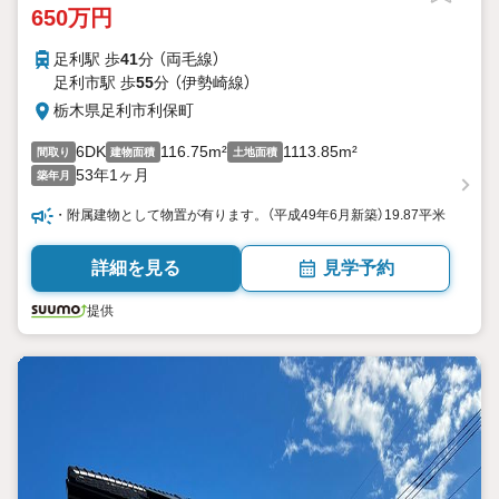
650万円
足利駅 歩
41
分 （両毛線）
足利市駅 歩
55
分 （伊勢崎線）
栃木県足利市利保町
6DK
116.75m²
1113.85m²
間取り
建物面積
土地面積
53年1ヶ月
築年月
・附属建物として物置が有ります。（平成49年6月新築）19.87平米
詳細を見る
見学予約
提供