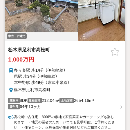
中古一戸建て
栃木県足利市高松町
1,000万円
多々良駅 歩
14
分 （伊勢崎線）
県駅 歩
34
分 （伊勢崎線）
本中野駅 歩
49
分 （東武小泉線）
栃木県足利市高松町
8DK
212.04m²
2654.16m²
間取り
建物面積
土地面積
64年10ヶ月
築年月
高松町中古住宅 800坪の敷地で家庭菜園やガーデニングも楽し
めます ・地元の業者のため、いつでも見学可能、ご予約くださ
い ・住宅ローン、火災保険や生命保険などもご相談くださ