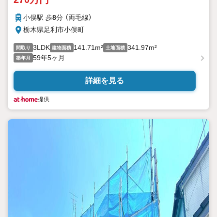
小俣駅 歩
8
分 （両毛線）
栃木県足利市小俣町
3LDK
141.71m²
341.97m²
間取り
建物面積
土地面積
59年5ヶ月
築年月
詳細を見る
提供