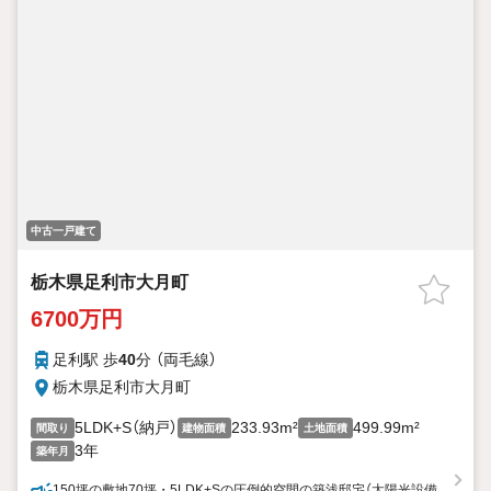
中古一戸建て
栃木県足利市大月町
6700万円
足利駅 歩
40
分 （両毛線）
栃木県足利市大月町
5LDK+S（納戸）
233.93m²
499.99m²
間取り
建物面積
土地面積
3年
築年月
150坪の敷地70坪・5LDK+Sの圧倒的空間の築浅邸宅（太陽光設備