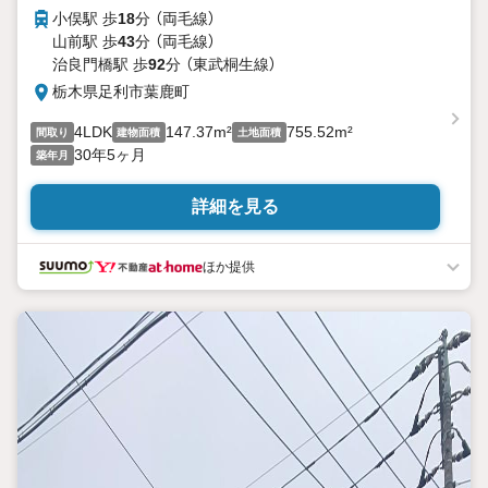
小俣駅 歩
18
分 （両毛線）
山前駅 歩
43
分 （両毛線）
治良門橋駅 歩
92
分 （東武桐生線）
栃木県足利市葉鹿町
4LDK
147.37m²
755.52m²
間取り
建物面積
土地面積
30年5ヶ月
築年月
詳細を見る
ほか提供