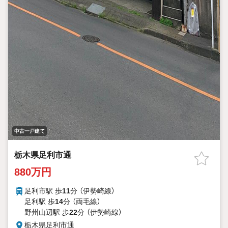
中古一戸建て
栃木県足利市通
880万円
足利市駅 歩
11
分 （伊勢崎線）
足利駅 歩
14
分 （両毛線）
野州山辺駅 歩
22
分 （伊勢崎線）
栃木県足利市通