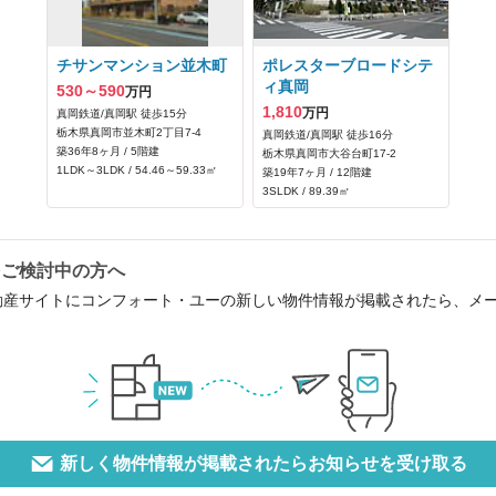
チサンマンション並木町
ポレスターブロードシテ
ィ真岡
530～590
万円
1,810
万円
真岡鉄道/真岡駅 徒歩15分
栃木県真岡市並木町2丁目7-4
真岡鉄道/真岡駅 徒歩16分
築36年8ヶ月 / 5階建
栃木県真岡市大谷台町17-2
1LDK～3LDK / 54.46～59.33㎡
築19年7ヶ月 / 12階建
3SLDK / 89.39㎡
をご検討中の方へ
動産サイトにコンフォート・ユーの新しい物件情報が掲載されたら、メ
新しく物件情報が掲載されたらお知らせを受け取る