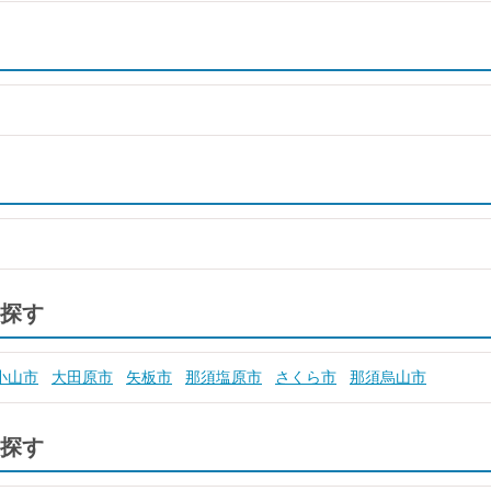
探す
小山市
大田原市
矢板市
那須塩原市
さくら市
那須烏山市
探す