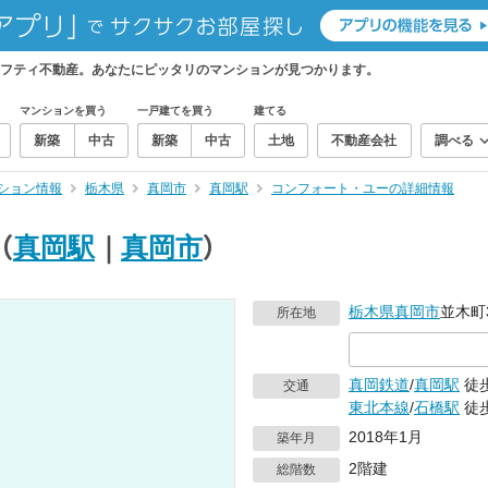
フティ不動産。あなたにピッタリのマンションが見つかります。
マンションを買う
一戸建てを買う
建てる
新築
中古
新築
中古
土地
不動産会社
調べる
ション情報
栃木県
真岡市
真岡駅
コンフォート・ユーの詳細情報
（
真岡駅
｜
真岡市
）
栃木県
真岡市
並木町3
所在地
真岡鉄道
/
真岡駅
徒歩
交通
東北本線
/
石橋駅
徒歩
2018年1月
築年月
2階建
総階数