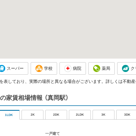
スーパー
学校
病院
薬局
ク
を表しており、実際の場所と異なる場合がございます。詳しくは不動産
の家賃相場情報
（真岡駅）
2K
2DK
2LDK
3K
3DK
1LDK
一戸建て