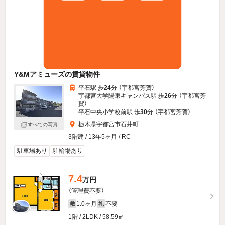
Y&Mアミューズの賃貸物件
平石駅 歩
24
分 （宇都宮芳賀）
宇都宮大学陽東キャンパス駅 歩
26
分 （宇都宮芳
賀）
平石中央小学校前駅 歩
30
分 （宇都宮芳賀）
栃木県宇都宮市石井町
すべての写真
3階建 / 13年5ヶ月 / RC
駐車場あり
駐輪場あり
7.4
万円
（管理費不要）
1.0ヶ月
不要
敷
礼
1階 / 2LDK / 58.59㎡