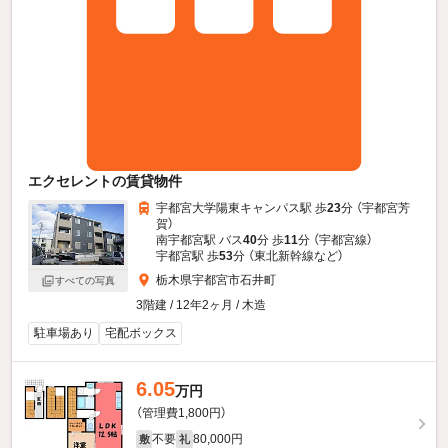
エクセレントの賃貸物件
宇都宮大学陽東キャンパス駅 歩
23
分 （宇都宮芳
賀）
南宇都宮駅 バス
40
分 歩
11
分 （宇都宮線）
宇都宮駅 歩
53
分 （東北新幹線
など
）
栃木県宇都宮市石井町
すべての写真
3階建 / 12年2ヶ月 / 木造
駐車場あり
宅配ボックス
6.05
万円
（管理費1,800円）
不要
80,000円
敷
礼