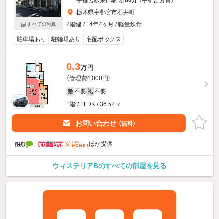
宇都宮駅東口駅 歩
60
分 （宇都宮芳賀）
栃木県宇都宮市石井町
2階建 / 14年4ヶ月 / 軽量鉄骨
すべての写真
駐車場あり
駐輪場あり
宅配ボックス
6.3
万円
（管理費4,000円）
不要
不要
敷
礼
1階 / 1LDK / 36.52㎡
お問い合わせ
（無料）
ほか提供
ウィステリアBのすべての部屋を見る