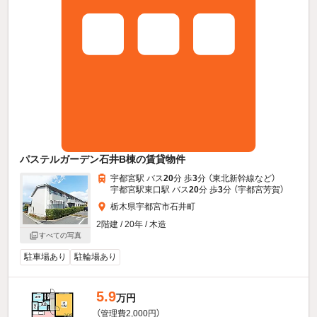
パステルガーデン石井B棟の賃貸物件
宇都宮駅 バス
20
分 歩
3
分 （東北新幹線
など
）
宇都宮駅東口駅 バス
20
分 歩
3
分 （宇都宮芳賀）
栃木県宇都宮市石井町
2階建 / 20年 / 木造
すべての写真
駐車場あり
駐輪場あり
5.9
万円
（管理費2,000円）