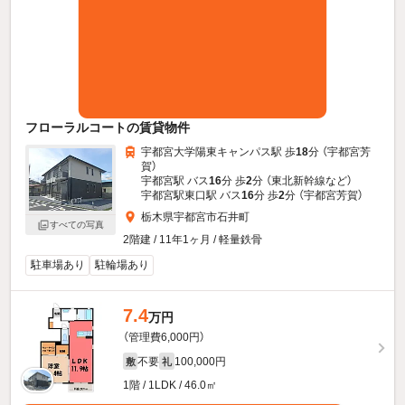
フローラルコートの賃貸物件
宇都宮大学陽東キャンパス駅 歩
18
分 （宇都宮芳
賀）
宇都宮駅 バス
16
分 歩
2
分 （東北新幹線
など
）
宇都宮駅東口駅 バス
16
分 歩
2
分 （宇都宮芳賀）
栃木県宇都宮市石井町
すべての写真
2階建 / 11年1ヶ月 / 軽量鉄骨
駐車場あり
駐輪場あり
7.4
万円
（管理費6,000円）
不要
100,000円
敷
礼
1階 / 1LDK / 46.0㎡