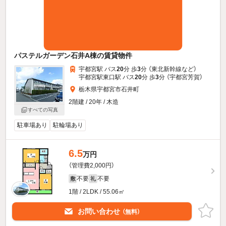
パステルガーデン石井A棟の賃貸物件
宇都宮駅 バス
20
分 歩
3
分 （東北新幹線
など
）
宇都宮駅東口駅 バス
20
分 歩
3
分 （宇都宮芳賀）
栃木県宇都宮市石井町
2階建 / 20年 / 木造
すべての写真
駐車場あり
駐輪場あり
6.5
万円
（管理費2,000円）
不要
不要
敷
礼
1階 / 2LDK / 55.06㎡
お問い合わせ
（無料）