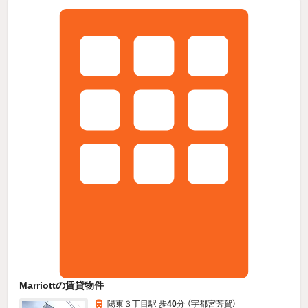
Marriottの賃貸物件
陽東３丁目駅 歩
40
分 （宇都宮芳賀）