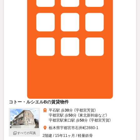
コトー・ルシエルBの賃貸物件
平石駅 歩
30
分 （宇都宮芳賀）
宇都宮駅 歩
50
分 （東北新幹線
など
）
宇都宮駅東口駅 歩
50
分 （宇都宮芳賀）
栃木県宇都宮市石井町2880-1
すべての写真
2階建 / 15年11ヶ月 / 軽量鉄骨