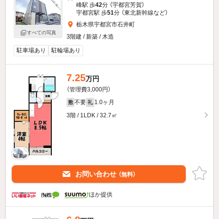
峰駅 歩
42
分 （宇都宮芳賀）
宇都宮駅 歩
51
分 （東北新幹線
など
）
栃木県宇都宮市石井町
すべての写真
3階建 / 新築 / 木造
駐車場あり
駐輪場あり
7.25
万円
（管理費3,000円）
不要
1.0ヶ月
敷
礼
3階 / 1LDK / 32.7㎡
お問い合わせ
（無料）
ほか提供