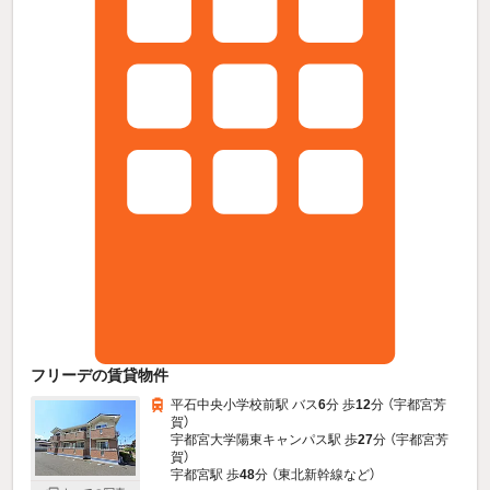
フリーデの賃貸物件
平石中央小学校前駅 バス
6
分 歩
12
分 （宇都宮芳
賀）
宇都宮大学陽東キャンパス駅 歩
27
分 （宇都宮芳
賀）
宇都宮駅 歩
48
分 （東北新幹線
など
）