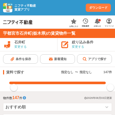
ニフティ不動産
ダウンロード
賃貸アプリ
お知らせ
閲覧履歴
マイページ
お気に入り
宇都宮市石井町(栃木県)の賃貸物件一覧
石井町
絞り込み条件
変更する
変更する
条件を保存
新着通知
アプリで探す
賃料で探す
指定なし
〜
指定なし
147
件
指定した賃料で絞り込む
147
物件数
件
2026年08月03日
更新