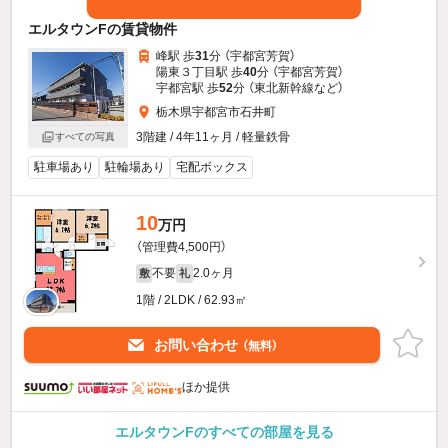
エルタウンFの賃貸物件
峰駅 歩
31
分 （宇都宮芳賀）
陽東３丁目駅 歩
40
分 （宇都宮芳賀）
宇都宮駅 歩
52
分 （東北新幹線
など
）
栃木県宇都宮市石井町
3階建 / 4年11ヶ月 / 軽量鉄骨
すべての写真
駐車場あり
駐輪場あり
宅配ボックス
10
万円
（管理費4,500円）
不要
2.0ヶ月
敷
礼
1階 / 2LDK / 62.93㎡
お問い合わせ
（無料）
ほか提供
エルタウンFのすべての部屋を見る