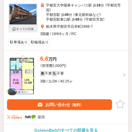
宇都宮大学陽東キャンパス駅 歩
18
分 （宇都宮芳
賀）
宇都宮駅 歩
49
分 （東北新幹線
など
）
宇都宮駅東口駅 歩
49
分 （宇都宮芳賀）
栃木県宇都宮市石井町2988-7
すべての写真
3階建 / 19年6ヶ月 / RC
駐車場あり
駐輪場あり
6.6
万円
（管理費2,000円）
不要
不要
敷
礼
3階 / 1LDK / 40.25㎡
お問い合わせ
（無料）
提供
GoldenBellのすべての部屋を見る