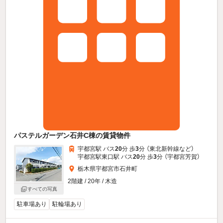
パステルガーデン石井C棟の賃貸物件
宇都宮駅 バス
20
分 歩
3
分 （東北新幹線
など
）
宇都宮駅東口駅 バス
20
分 歩
3
分 （宇都宮芳賀）
栃木県宇都宮市石井町
2階建 / 20年 / 木造
すべての写真
駐車場あり
駐輪場あり