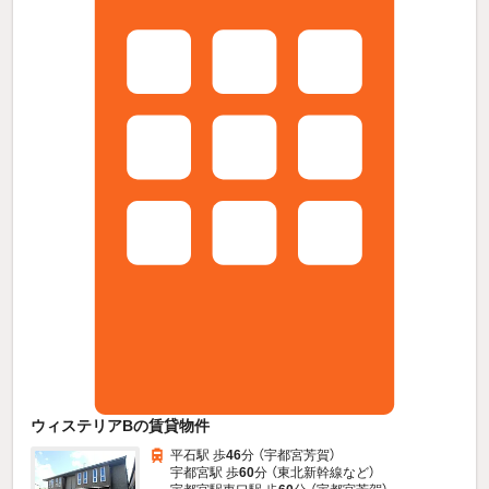
ウィステリアBの賃貸物件
平石駅 歩
46
分 （宇都宮芳賀）
宇都宮駅 歩
60
分 （東北新幹線
など
）