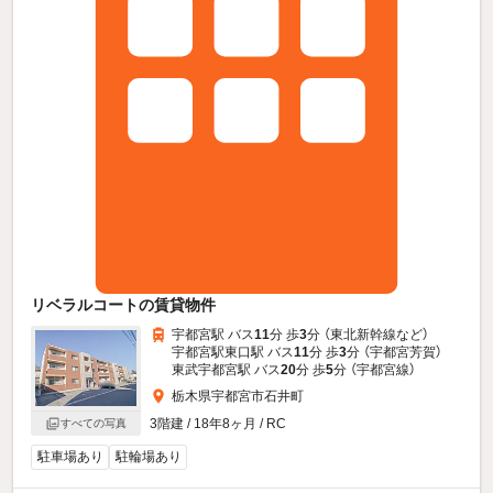
リベラルコートの賃貸物件
宇都宮駅 バス
11
分 歩
3
分 （東北新幹線
など
）
宇都宮駅東口駅 バス
11
分 歩
3
分 （宇都宮芳賀）
東武宇都宮駅 バス
20
分 歩
5
分 （宇都宮線）
栃木県宇都宮市石井町
3階建 / 18年8ヶ月 / RC
すべての写真
駐車場あり
駐輪場あり