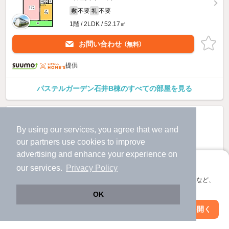
不要
不要
敷
礼
1階 / 2LDK / 52.17㎡
お問い合わせ
（無料）
提供
パステルガーデン石井B棟のすべての部屋を見る
By using our services, you agree that we and
our
partners
use cookies to improve
advertising and enhance your experience on
アプリに切り替えて、サクサクお部屋探し
our services.
Privacy Policy
会員登録なしですぐ使える。マップ検索やお気に入り保存など、
アプリ限定の便利な機能が使えます！
OK
Web版で続行
アプリを開く
市区町村を変更
絞り込み条件を変更