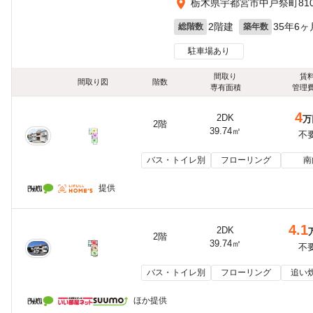
栃木県宇都宮市中戸祭町810
2階建
35年6ヶ
総階数
築年数
駐車場あり
間取り
賃
間取り図
階数
専有面積
管理
4
2DK
万
2階
39.74㎡
不
バス・トイレ別
フローリング
南
提供
4.1
2DK
2階
39.74㎡
不
バス・トイレ別
フローリング
追い
ほか提供