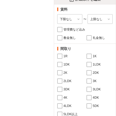
賃料
〜
管理費など込み
敷金無し
礼金無し
間取り
1R
1K
1DK
1LDK
2K
2DK
2LDK
3K
3DK
3LDK
4K
4DK
4LDK
5DK
5LDK以上