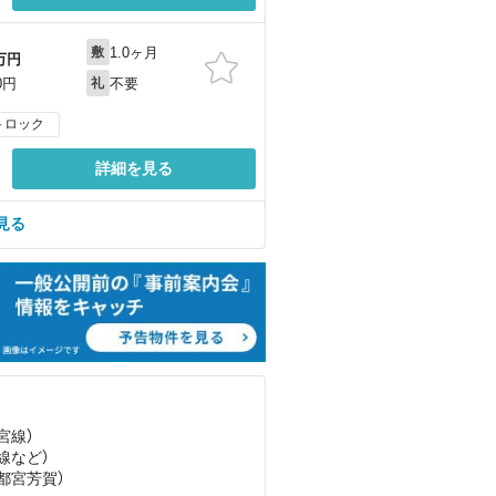
1.0ヶ月
敷
万円
不要
0円
礼
トロック
詳細を見る
見る
宮線）
線
など
）
宇都宮芳賀）