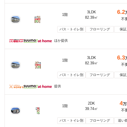
6.2
3LDK
1階
82.39㎡
不
バス・トイレ別
フローリング
保証
ほか提供
6.3
3LDK
1階
82.39㎡
不
バス・トイレ別
フローリング
保証
提供
4
2DK
万
1階
39.74㎡
不
バス・トイレ別
フローリング
追い