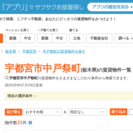
とめて検索、ニフティ不動産。あなたにピッタリの賃貸物件をみつけよう！
マンションを買う
一戸建てを買う
建てる
新築
中古
新築
中古
土地
不動産会社
調べる
栃木県
宇都宮市
中戸祭町の賃貸物件を探す
宇都宮市中戸祭町
(栃木県)の賃貸物件一覧
宇都宮市中戸祭町
の賃貸物件をさまざまなこだわり条件から検索できます。
2026年07月29日
更新
現在の選択条件：
-
絞り込み
並び替え
＆
31
物件数
件