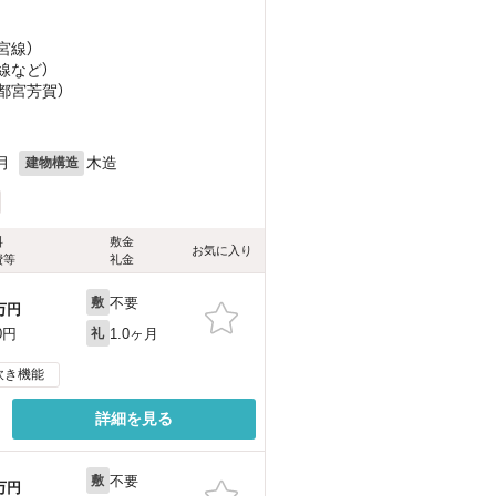
宮線）
線
など
）
宇都宮芳賀）
月
木造
建物構造
料
敷金
お気に入り
費等
礼金
不要
敷
万円
1.0ヶ月
0円
礼
炊き機能
詳細を見る
不要
敷
万円