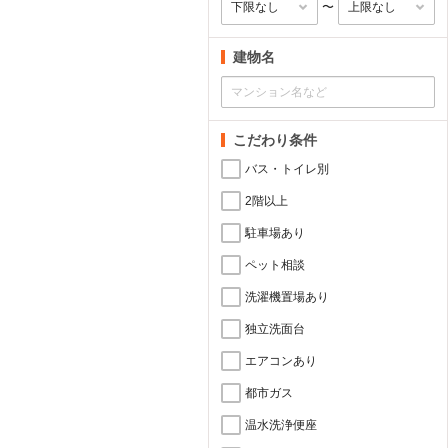
〜
建物名
こだわり条件
バス・トイレ別
2階以上
駐車場あり
ペット相談
洗濯機置場あり
独立洗面台
エアコンあり
都市ガス
温水洗浄便座