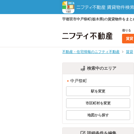
宇都宮市中戸祭町(栃木県)の賃貸物件をま
借りる
賃貸
不動産・住宅情報のニフティ不動産
賃貸
検索中のエリア
中戸祭町
駅を変更
市区町村を変更
地図から探す
詳細条件を編集