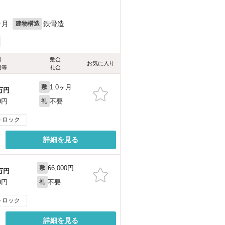
ヶ月
鉄骨造
建物構造
料
敷金
お気に入り
費等
礼金
1.0ヶ月
敷
万円
不要
0円
礼
トロック
詳細を見る
66,000円
敷
万円
不要
0円
礼
トロック
詳細を見る