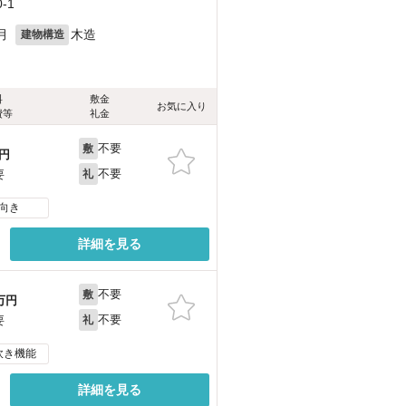
-1
月
木造
建物構造
料
敷金
お気に入り
費等
礼金
不要
敷
円
不要
要
礼
向き
詳細を見る
不要
敷
万円
不要
要
礼
炊き機能
詳細を見る