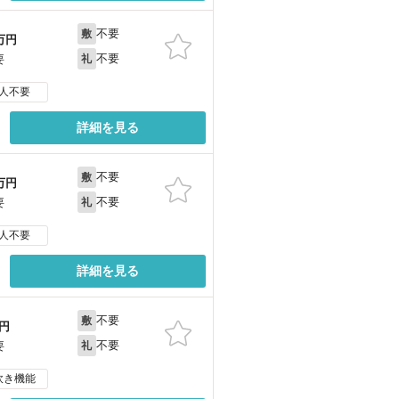
不要
敷
万円
不要
要
礼
人不要
詳細を見る
不要
敷
万円
不要
要
礼
人不要
詳細を見る
不要
敷
円
不要
要
礼
炊き機能