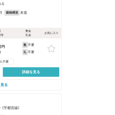
-5
月
木造
建物構造
料
敷金
お気に入り
費等
礼金
不要
敷
万円
不要
要
礼
人不要
詳細を見る
を見る
 （宇都宮線）