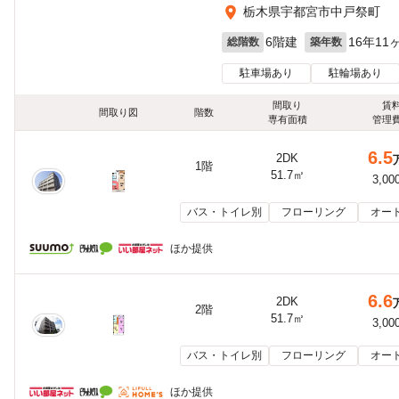
栃木県宇都宮市中戸祭町
6階建
16年11
総階数
築年数
駐車場あり
駐輪場あり
間取り
賃
間取り図
階数
専有面積
管理
6.5
2DK
1階
51.7㎡
3,00
バス・トイレ別
フローリング
オー
ほか提供
6.6
2DK
2階
51.7㎡
3,00
バス・トイレ別
フローリング
オー
ほか提供