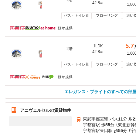
42.8㎡
1,80
バス・トイレ別
フローリング
追い
ほか提供
5.7
1LDK
2階
42.8㎡
1,80
バス・トイレ別
フローリング
追い
ほか提供
エレガンス・ブライトのすべての部
アニヴェルセルの賃貸物件
東武宇都宮駅 バス
11
分 歩
2
宇都宮駅 歩
55
分 （東北新幹
宇都宮駅東口駅 歩
55
分 （