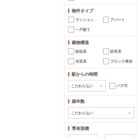
物件タイプ
マンション
アパート
一戸建て
建物構造
鉄筋系
鉄骨系
木造系
ブロック構造
駅からの時間
バス可
築年数
専有面積