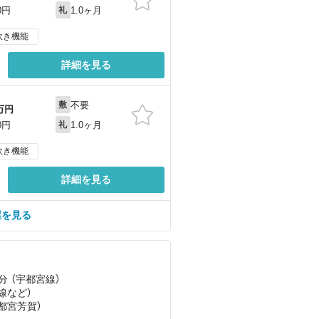
1.0ヶ月
0円
礼
炊き機能
詳細を見る
不要
敷
万円
1.0ヶ月
0円
礼
炊き機能
詳細を見る
屋を見る
分 （宇都宮線）
線
など
）
宇都宮芳賀）