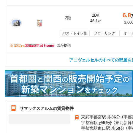
6.8
2DK
2階
46.1㎡
3,00
バス・トイレ別
フローリング
オー
ほか提供
アニヴェルセルのすべての部屋を
サマックスアルムの賃貸物件
東武宇都宮駅 歩
36
分 （宇都
宇都宮駅 歩
59
分 （東北新幹
宇都宮駅東口駅 歩
59
分 （