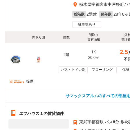
栃木県宇都宮市中戸祭町774
2階建
28年8ヶ
総階数
築年数
駐車場あり
間取り
賃
間取り図
階数
専有面積
管理
2.5
1K
2階
20.0㎡
不
バス・トイレ別
フローリング
保証
提供
サマックスアルムのすべての部屋
エフハウス１の賃貸物件
東武宇都宮駅 バス
8
分 歩
4
分