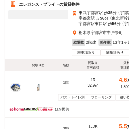
エレガンス・ブライトの賃貸物件
東武宇都宮駅 歩
35
分 （宇都
宇都宮駅 歩
56
分 （東北新幹
宇都宮駅東口駅 歩
56
分 （
栃木県宇都宮市中戸祭町
2階建
13年1ヶ
総階数
築年数
駐車場あり
駐輪場あり
間取り
賃
間取り図
階数
専有面積
管理
4.6
1R
1階
32.9㎡
1,80
バス・トイレ別
フローリング
追い
ほか提供
5.5
1LDK
2階