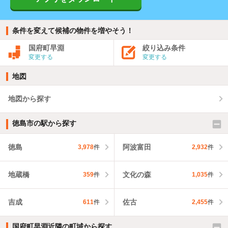
条件を変えて候補の物件を増やそう！
国府町早淵
絞り込み条件
変更する
変更する
地図
地図から探す
徳島市の駅から探す
徳島
阿波富田
3,978
件
2,932
件
地蔵橋
文化の森
359
件
1,035
件
吉成
佐古
611
件
2,455
件
国府町早淵近隣の町域から探す