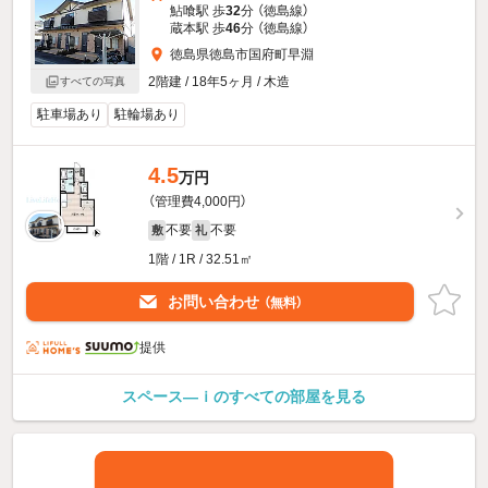
鮎喰駅 歩
32
分 （徳島線）
蔵本駅 歩
46
分 （徳島線）
徳島県徳島市国府町早淵
2階建 / 18年5ヶ月 / 木造
すべての写真
駐車場あり
駐輪場あり
4.5
万円
（管理費4,000円）
不要
不要
敷
礼
1階 / 1R / 32.51㎡
お問い合わせ
（無料）
提供
スペース—ｉのすべての部屋を見る