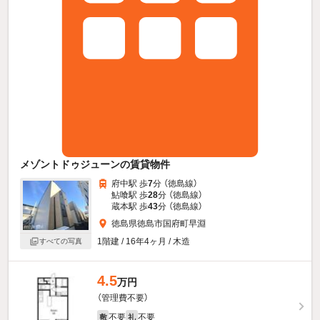
メゾントドゥジューンの賃貸物件
府中駅 歩
7
分 （徳島線）
鮎喰駅 歩
28
分 （徳島線）
蔵本駅 歩
43
分 （徳島線）
徳島県徳島市国府町早淵
1階建 / 16年4ヶ月 / 木造
すべての写真
4.5
万円
（管理費不要）
不要
不要
敷
礼