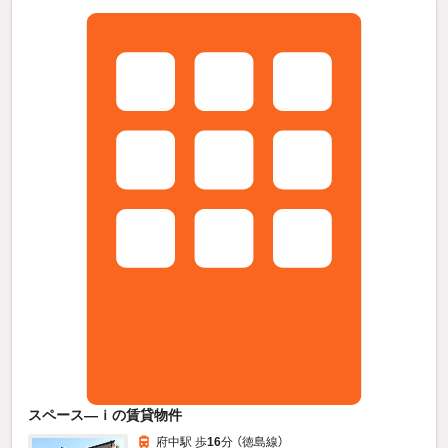
スペース—ｉの賃貸物件
府中駅 歩
16
分 （徳島線）