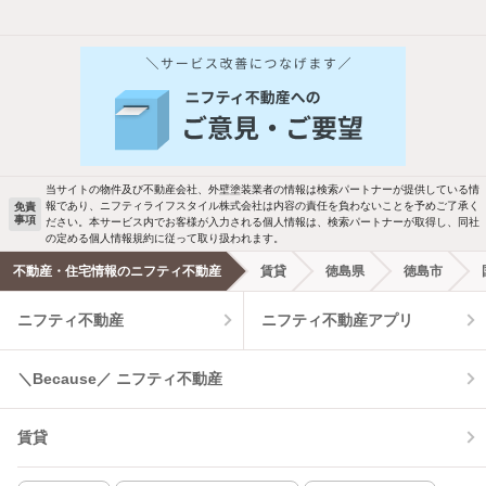
他の人はこんな条件で絞り込んでいます！
人気のこだわり条件
バス・トイレ別
2階以上
駐車場あり
ペット相談
当サイトの物件及び不動産会社、外壁塗装業者の情報は検索パートナーが提供している情
報であり、ニフティライフスタイル株式会社は内容の責任を負わないことを予めご了承く
免責
洗濯機置場あり
独立洗面台
事項
ださい。本サービス内でお客様が入力される個人情報は、検索パートナーが取得し、同社
の定める個人情報規約に従って取り扱われます。
エアコンあり
都市ガス
不動産・住宅情報のニフティ不動産
賃貸
徳島県
徳島市
ニフティ不動産
ニフティ不動産アプリ
温水洗浄便座
オートロック
コンロ2口以上
追焚き機能
＼Because／ ニフティ不動産
TV付インターホン
角部屋
賃貸
新着のみ
インターネット無料