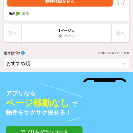
物件詳細を見る
提供
1ページ目
前へ
次へ
全1ページ
8
物件数
件
2026年06月26日
更新
アプリなら
ページ移動なし
で
物件をサクサク探せる！
アプリをダウンロード