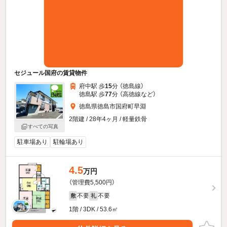
セジュール国府の賃貸物件
府中駅 歩
15
分 （徳島線）
徳島駅 歩
77
分 （高徳線
など
）
徳島県徳島市国府町早淵
2階建 / 28年4ヶ月 / 軽量鉄骨
すべての写真
駐車場あり
駐輪場あり
4.5
万円
（管理費5,500円）
不要
不要
敷
礼
1階 / 3DK / 53.6㎡