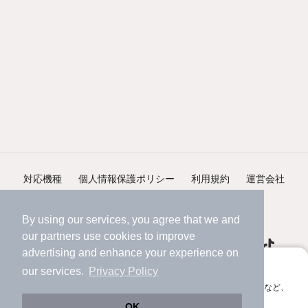
対応機種
個人情報保護ポリシー
利用規約
運営会社
ヘルプ・お問い合わせ
採用情報
By using our services, you agree that we and
our
partners
use cookies to improve
advertising and enhance your experience on
アプリに切り替えて、サクサクお部屋探し
our services.
Privacy Policy
会員登録なしですぐ使える。マップ検索やお気に入り保存など、
©NIFTY Lifestyle Co., Ltd.
アプリ限定の便利な機能が使えます！
OK