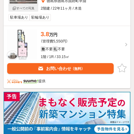
徳島県徳島市国府町早淵
2階建 / 22年11ヶ月 / 木造
すべての写真
駐車場あり
駐輪場あり
3.8
万円
（管理費5,550円）
不要
不要
敷
礼
1階 / 1R / 33.15㎡
お問い合わせ
（無料）
提供