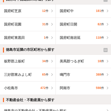
国府町芝原
国府町中
12
件
181
件
国府町花園
国府町日開
31
件
82
件
国府町東黒田
国府町南岩延
1
件
118
件
徳島市近隣の市区町村から探す
板野郡上板町
美馬郡つるぎ町
34
件
18
件
三好郡東みよし町
鳴門市
65
件
388
件
小松島市
阿南市
472
件
598
件
不動産会社・不動産屋から探す
徳島市の不動産会社・不動産屋から探す