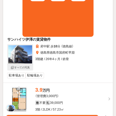
サンハイツ伊澤の賃貸物件
府中駅 歩
10
分 （徳島線）
徳島県徳島市国府町早淵
3階建 / 26年4ヶ月 / 鉄骨
すべての写真
駐車場あり
駐輪場あり
3.9
万円
（管理費3,000円）
不要
39,000円
敷
礼
3階 / 2LDK / 57.23㎡