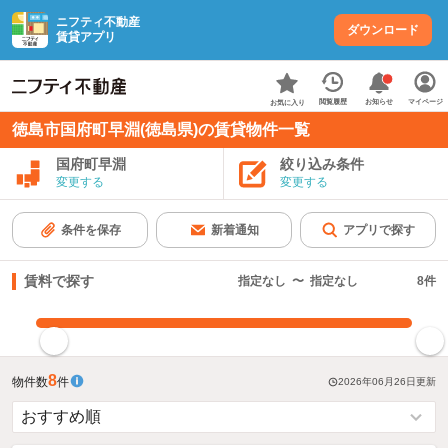
ニフティ不動産
ダウンロード
賃貸アプリ
お知らせ
閲覧履歴
マイページ
お気に入り
徳島市国府町早淵(徳島県)の賃貸物件一覧
国府町早淵
絞り込み条件
変更する
変更する
条件を保存
新着通知
アプリで探す
賃料で探す
指定なし
〜
指定なし
8
件
指定した賃料で絞り込む
8
物件数
件
2026年06月26日
更新