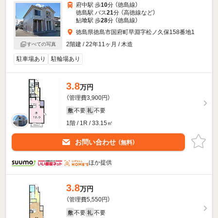
府中駅 歩
10
分 （徳島線）
徳島駅 バス
21
分 （高徳線
など
）
鮎喰駅 歩
28
分 （徳島線）
徳島県徳島市国府町早淵字松ノ久保158番地1
2階建 / 22年11ヶ月 / 木造
すべての写真
駐車場あり
駐輪場あり
3.8
万円
（管理費3,900円）
不要
不要
敷
礼
1階 / 1R / 33.15㎡
お問い合わせ
（無料）
ほか提供
3.8
万円
（管理費5,550円）
不要
不要
敷
礼