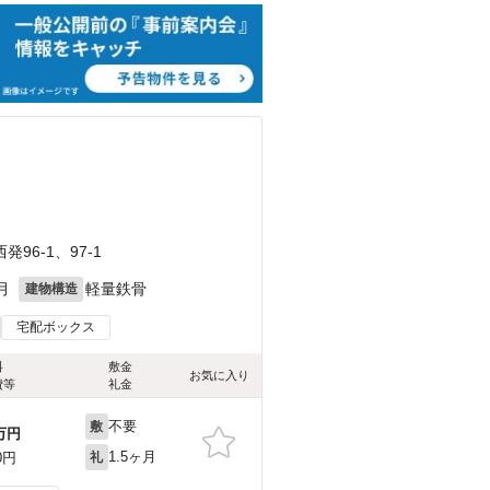
）
6-1、97-1
月
軽量鉄骨
建物構造
宅配ボックス
料
敷金
お気に入り
費等
礼金
不要
敷
万円
1.5ヶ月
0円
礼