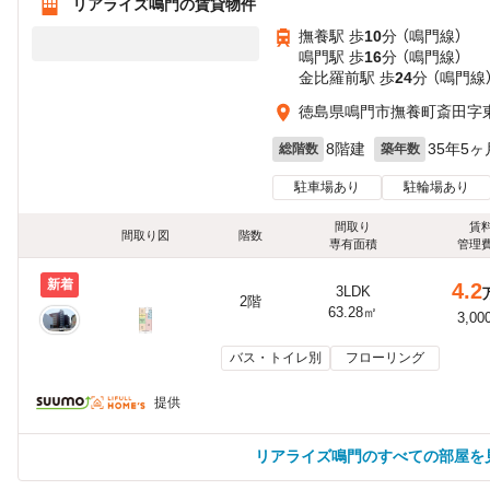
リアライズ鳴門の賃貸物件
撫養駅 歩
10
分 （鳴門線）
鳴門駅 歩
16
分 （鳴門線）
金比羅前駅 歩
24
分 （鳴門線
徳島県鳴門市撫養町斎田字
8階建
35年5ヶ
総階数
築年数
駐車場あり
駐輪場あり
間取り
賃
間取り図
階数
専有面積
管理
新着
4.2
3LDK
2階
63.28㎡
3,00
バス・トイレ別
フローリング
提供
リアライズ鳴門のすべての部屋を