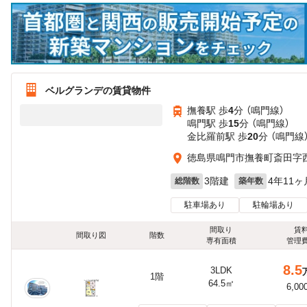
ベルグランデの賃貸物件
撫養駅 歩
4
分 （鳴門線）
鳴門駅 歩
15
分 （鳴門線）
金比羅前駅 歩
20
分 （鳴門線
徳島県鳴門市撫養町斎田字西発9
3階建
4年11ヶ
総階数
築年数
駐車場あり
駐輪場あり
間取り
賃
間取り図
階数
専有面積
管理
8.5
3LDK
1階
64.5㎡
6,00