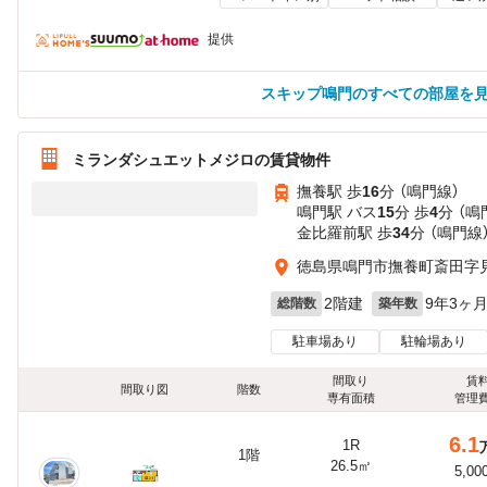
提供
スキップ鳴門のすべての部屋を
ミランダシュエットメジロの賃貸物件
撫養駅 歩
16
分 （鳴門線）
鳴門駅 バス
15
分 歩
4
分 （鳴
金比羅前駅 歩
34
分 （鳴門線
徳島県鳴門市撫養町斎田字見
2階建
9年3ヶ
総階数
築年数
駐車場あり
駐輪場あり
間取り
賃
間取り図
階数
専有面積
管理
6.1
1R
1階
26.5㎡
5,00