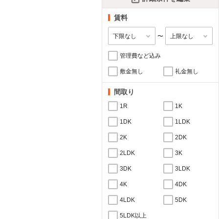
賃料
〜
管理費など込み
敷金無し
礼金無し
間取り
1R
1K
1DK
1LDK
2K
2DK
2LDK
3K
3DK
3LDK
4K
4DK
4LDK
5DK
5LDK以上