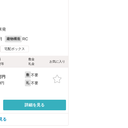
）
東発
月
RC
建物構造
宅配ボックス
料
敷金
お気に入り
費等
礼金
不要
敷
万円
不要
0円
礼
詳細を見る
見る