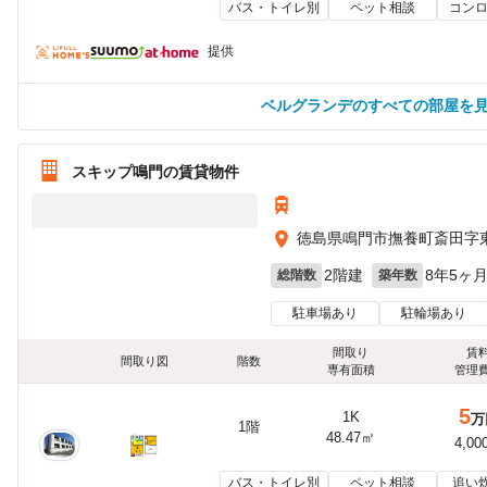
バス・トイレ別
ペット相談
コンロ
提供
ベルグランデのすべての部屋を
スキップ鳴門の賃貸物件
徳島県鳴門市撫養町斎田字東発
2階建
8年5ヶ
総階数
築年数
駐車場あり
駐輪場あり
間取り
賃
間取り図
階数
専有面積
管理
5
1K
万
1階
48.47㎡
4,00
バス・トイレ別
ペット相談
追い