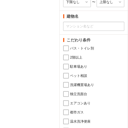
〜
建物名
こだわり条件
バス・トイレ別
2階以上
駐車場あり
ペット相談
洗濯機置場あり
独立洗面台
エアコンあり
都市ガス
温水洗浄便座