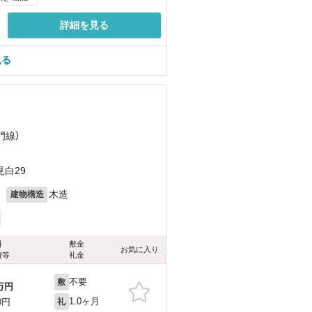
詳細を見る
見る
門線）
）
白29
月
木造
建物構造
料
敷金
お気に入り
費等
礼金
不要
敷
万円
1.0ヶ月
0円
礼