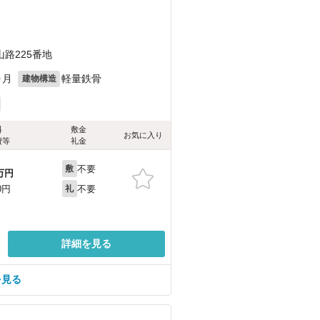
路225番地
ヶ月
軽量鉄骨
建物構造
料
敷金
お気に入り
費等
礼金
不要
敷
万円
不要
0円
礼
詳細を見る
を見る