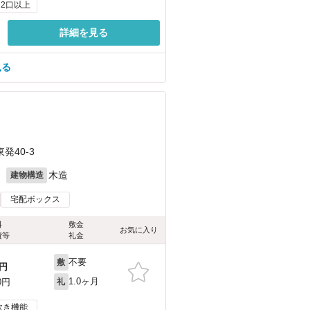
2口以上
詳細を見る
見る
40-3
月
木造
建物構造
宅配ボックス
料
敷金
お気に入り
費等
礼金
不要
敷
円
1.0ヶ月
0円
礼
炊き機能