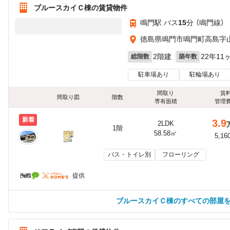
ブルースカイＣ棟の賃貸物件
鳴門駅 バス
15
分 （鳴門線）
徳島県鳴門市鳴門町高島字山
2階建
22年11
総階数
築年数
駐車場あり
駐輪場あり
間取り
賃
間取り図
階数
専有面積
管理
新着
3.9
2LDK
1階
58.58㎡
5,16
バス・トイレ別
フローリング
提供
ブルースカイＣ棟のすべての部屋