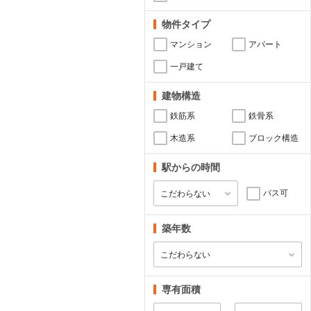
物件タイプ
マンション
アパート
一戸建て
建物構造
鉄筋系
鉄骨系
木造系
ブロック構造
駅からの時間
バス可
築年数
専有面積