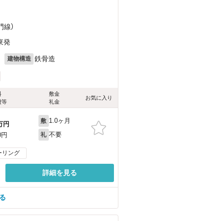
門線）
東発
月
鉄骨造
建物構造
料
敷金
お気に入り
費等
礼金
1.0ヶ月
敷
万円
不要
0円
礼
ーリング
詳細を見る
る