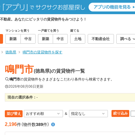
不動産。あなたにピッタリの賃貸物件をみつけよう！
マンションを買う
一戸建てを買う
建てる
新築
中古
新築
中古
土地
不動産会社
調べる
徳島県
鳴門市の賃貸物件を探す
鳴門市
(徳島県)の賃貸物件一覧
鳴門市
の賃貸物件をさまざまなこだわり条件から検索できます。
2026年08月06日
更新
現在の選択条件：
-
絞り込み
並び替え
＆
2,196
件
（物件数
389
件）