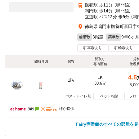
撫養駅 歩
11
分 （鳴門線）
鳴門駅 歩
14
分 （鳴門線）
立道駅 バス
12
分 歩
9
分 （鳴
徳島県鳴門市撫養町斎田字
3階建
9年6ヶ
総階数
築年数
駐車場あり
駐輪場あり
間取り
賃
間取り図
階数
専有面積
管理
4.5
1K
1階
30.6㎡
5,00
バス・トイレ別
ペット相談
フロ
ほか提供
Fairy壱番館のすべての部屋を見