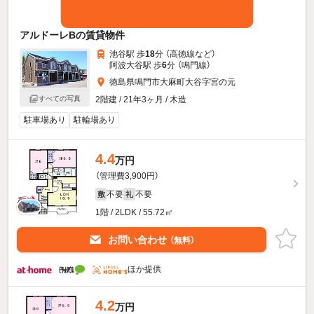
アルドーレBの賃貸物件
池谷駅 歩
18
分 （高徳線
など
）
阿波大谷駅 歩
6
分 （鳴門線）
徳島県鳴門市大麻町大谷字宮の元
すべての写真
2階建 / 21年3ヶ月 / 木造
駐車場あり
駐輪場あり
4.4
万円
（管理費3,900円）
不要
不要
敷
礼
1階 / 2LDK / 55.72㎡
お問い合わせ
（無料）
ほか提供
4.2
万円