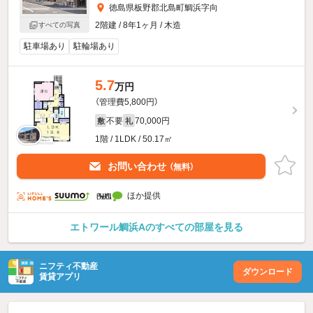
徳島県板野郡北島町鯛浜字向
2階建 / 8年1ヶ月 / 木造
すべての写真
駐車場あり
駐輪場あり
5.7
万円
（管理費5,800円）
不要
70,000円
敷
礼
1階 / 1LDK / 50.17㎡
お問い合わせ
（無料）
ほか提供
エトワール鯛浜Aのすべての部屋を見る
ニフティ不動産
ダウンロード
賃貸アプリ