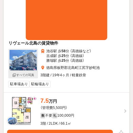
リヴェール北島の賃貸物件
池谷駅 歩
58
分 （高徳線
など
）
吉成駅 歩
25
分 （高徳線）
勝瑞駅 歩
25
分 （高徳線）
徳島県板野郡北島町江尻字妙蛇池
3階建 / 19年4ヶ月 / 軽量鉄骨
すべての写真
駐車場あり
駐輪場あり
7.5
万円
（管理費5,500円）
不要
100,000円
敷
礼
3階 / 2LDK / 66.1㎡