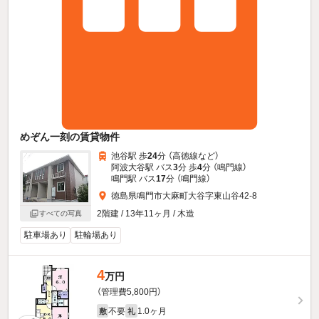
めぞん一刻の賃貸物件
池谷駅 歩
24
分 （高徳線
など
）
阿波大谷駅 バス
3
分 歩
4
分 （鳴門線）
鳴門駅 バス
17
分 （鳴門線）
徳島県鳴門市大麻町大谷字東山谷42-8
2階建 / 13年11ヶ月 / 木造
すべての写真
駐車場あり
駐輪場あり
4
万円
（管理費5,800円）
不要
1.0ヶ月
敷
礼