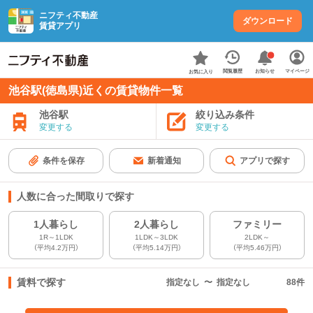
ニフティ不動産
ダウンロード
賃貸アプリ
お知らせ
閲覧履歴
マイページ
お気に入り
池谷駅(徳島県)近くの賃貸物件一覧
池谷駅
絞り込み条件
変更する
変更する
条件を保存
新着通知
アプリで探す
人数に合った間取りで探す
1人暮らし
2人暮らし
ファミリー
1R～1LDK
1LDK～3LDK
2LDK～
（平均4.2万円）
（平均5.14万円）
（平均5.46万円）
賃料で探す
指定なし
〜
指定なし
88
件