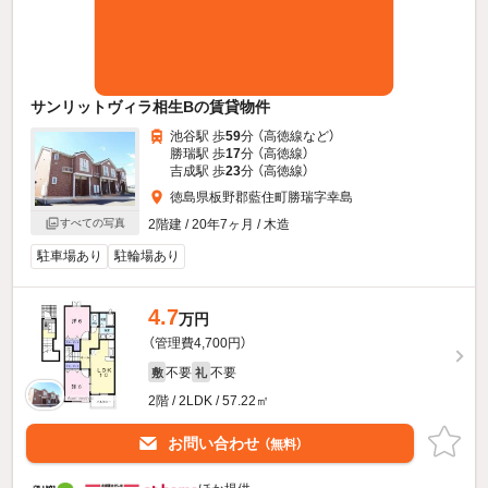
サンリットヴィラ相生Bの賃貸物件
池谷駅 歩
59
分 （高徳線
など
）
勝瑞駅 歩
17
分 （高徳線）
吉成駅 歩
23
分 （高徳線）
徳島県板野郡藍住町勝瑞字幸島
2階建 / 20年7ヶ月 / 木造
すべての写真
駐車場あり
駐輪場あり
4.7
万円
（管理費4,700円）
不要
不要
敷
礼
2階 / 2LDK / 57.22㎡
お問い合わせ
（無料）