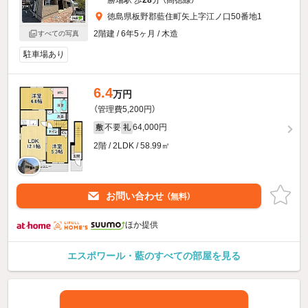
徳島県板野郡藍住町矢上字江ノ口50番地1
2階建 / 6年5ヶ月 / 木造
すべての写真
駐車場あり
6.4
万円
（管理費5,200円）
不要
64,000円
敷
礼
2階 / 2LDK / 58.99㎡
お問い合わせ
（無料）
ほか提供
エスポワール・藍のすべての部屋を見る