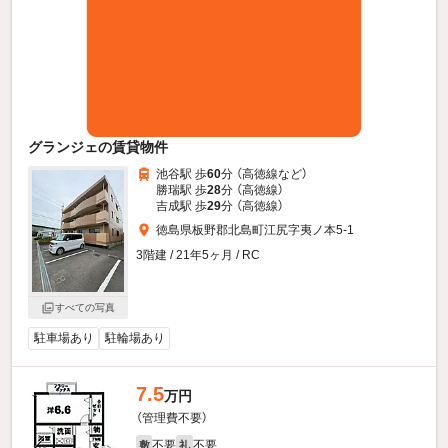
グランジェの賃貸物件
池谷駅 歩
60
分 （高徳線
など
）
勝瑞駅 歩
28
分 （高徳線）
吉成駅 歩
29
分 （高徳線）
徳島県板野郡北島町江尻字夷ノ本5-1
3階建 / 21年5ヶ月 / RC
すべての写真
駐車場あり
駐輪場あり
7.5
万円
（管理費不要）
不要
不要
敷
礼