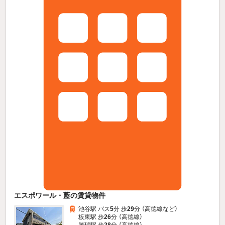
エスポワール・藍の賃貸物件
池谷駅 バス
5
分 歩
29
分 （高徳線
など
）
板東駅 歩
26
分 （高徳線）
勝瑞駅 歩
28
分 （高徳線）