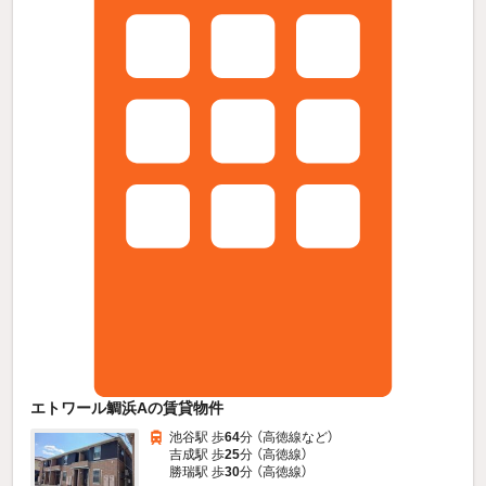
エトワール鯛浜Aの賃貸物件
池谷駅 歩
64
分 （高徳線
など
）
吉成駅 歩
25
分 （高徳線）
勝瑞駅 歩
30
分 （高徳線）