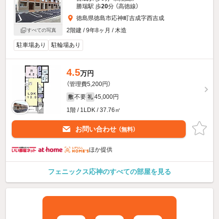
勝瑞駅 歩
20
分 （高徳線）
徳島県徳島市応神町吉成字西吉成
2階建 / 9年8ヶ月 / 木造
すべての写真
駐車場あり
駐輪場あり
4.5
万円
（管理費5,200円）
不要
45,000円
敷
礼
1階 / 1LDK / 37.76㎡
お問い合わせ
（無料）
ほか提供
フェニックス応神のすべての部屋を見る