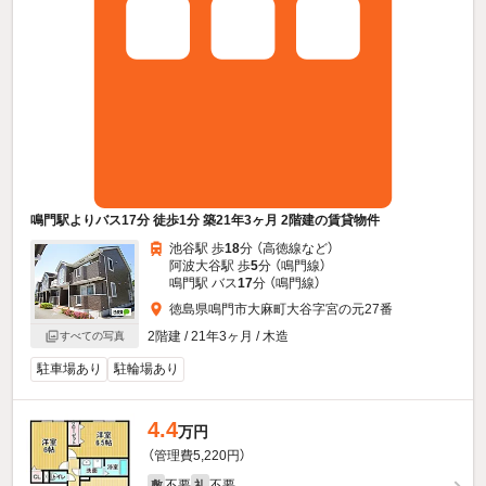
鳴門駅よりバス17分 徒歩1分 築21年3ヶ月 2階建の賃貸物件
池谷駅 歩
18
分 （高徳線
など
）
阿波大谷駅 歩
5
分 （鳴門線）
鳴門駅 バス
17
分 （鳴門線）
徳島県鳴門市大麻町大谷字宮の元27番
2階建 / 21年3ヶ月 / 木造
すべての写真
駐車場あり
駐輪場あり
4.4
万円
（管理費5,220円）
不要
不要
敷
礼