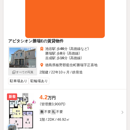
アビタシオン勝瑞Eの賃貸物件
池谷駅 歩
46
分 （高徳線
など
）
勝瑞駅 歩
8
分 （高徳線）
吉成駅 歩
16
分 （高徳線）
徳島県板野郡藍住町勝瑞字正喜地
2階建 / 22年10ヶ月 / 鉄骨造
すべての写真
駐車場あり
駐輪場あり
4.2
新着
万円
（管理費3,900円）
不要
不要
敷
礼
1階 / 2DK / 46.92㎡