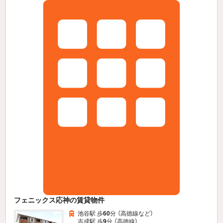
フェニックス応神の賃貸物件
池谷駅 歩
60
分 （高徳線
など
）
吉成駅 歩
9
分 （高徳線）