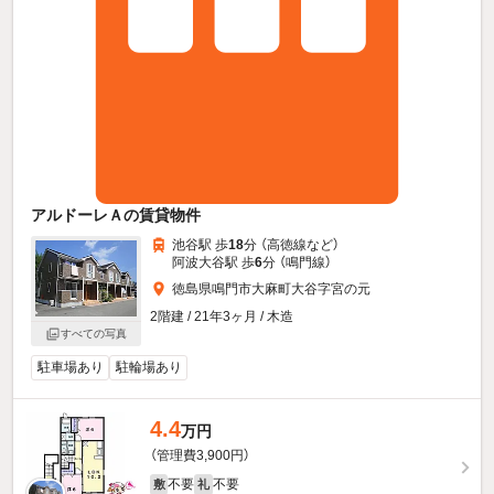
アルドーレＡの賃貸物件
池谷駅 歩
18
分 （高徳線
など
）
阿波大谷駅 歩
6
分 （鳴門線）
徳島県鳴門市大麻町大谷字宮の元
2階建 / 21年3ヶ月 / 木造
すべての写真
駐車場あり
駐輪場あり
4.4
万円
（管理費3,900円）
不要
不要
敷
礼