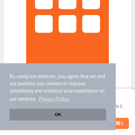
By using our services, you agree that we and
パンタナールの賃貸物件
our
partners
use cookies to improve
池谷駅 歩
62
分 （高徳線
など
）
吉成駅 歩
28
分 （高徳線）
advertising and enhance your experience on
勝瑞駅 歩
31
分 （高徳線）
アプリに切り替えて、サクサクお部屋探し
our services.
Privacy Policy
徳島県板野郡北島町江尻字妙蛇池
会員登録なしですぐ使える。マップ検索やお気に入り保存など、
2階建 / 22年6ヶ月 / 木造
すべての写真
アプリ限定の便利な機能が使えます！
OK
駐車場あり
駐輪場あり
Web版で続行
アプリを開く
駅・沿線を変更
絞り込み条件を変更