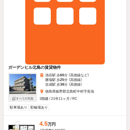
ガーデンヒル北島の賃貸物件
池谷駅 歩
60
分 （高徳線
など
）
勝瑞駅 歩
25
分 （高徳線）
吉成駅 歩
38
分 （高徳線）
徳島県板野郡北島町中村字長池
3階建 / 21年11ヶ月 / RC
すべての写真
駐車場あり
駐輪場あり
4.5
万円