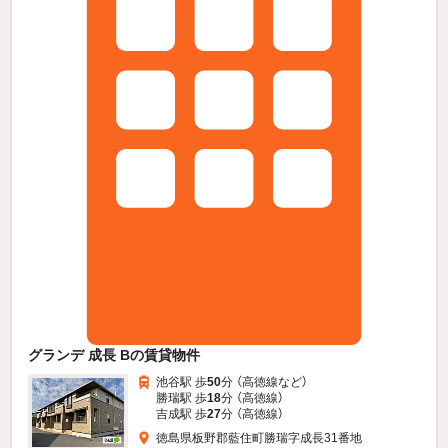
グランデ 成長 Bの賃貸物件
池谷駅 歩
50
分 （高徳線
など
）
勝瑞駅 歩
18
分 （高徳線）
吉成駅 歩
27
分 （高徳線）
徳島県板野郡藍住町勝瑞字成長31番地