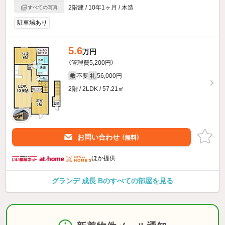
2階建 / 10年1ヶ月 / 木造
すべての写真
駐車場あり
5.6
万円
（管理費5,200円）
不要
56,000円
敷
礼
2階 / 2LDK / 57.21㎡
お問い合わせ
（無料）
ほか提供
グランデ 成長 Bのすべての部屋を見る