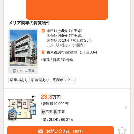
メリア調布の賃貸物件
布田駅 歩
5
分 （京王線）
国領駅 歩
5
分 （京王線）
調布駅 歩
13
分 （京王線
など
）
ほか1駅（徒歩20分圏内）
東京都調布市国領町１丁目33-4
4階建 / 新築 / 鉄骨造
すべての写真
駐車場あり
駐輪場あり
宅配ボックス
23.3
万円
（管理費10,000円）
不要
不要
敷
礼
4階 / 2LDK / 66.37㎡
お問い合わせ
（無料）