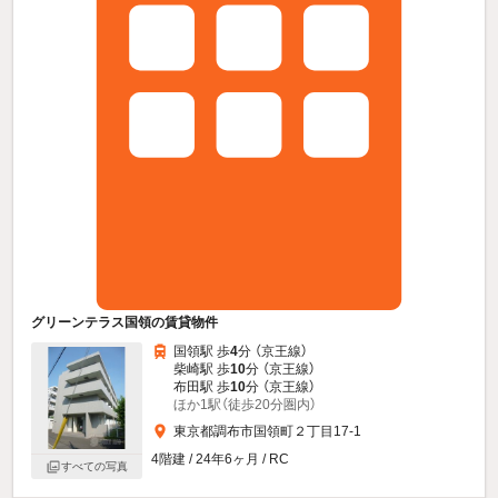
グリーンテラス国領の賃貸物件
国領駅 歩
4
分 （京王線）
柴崎駅 歩
10
分 （京王線）
布田駅 歩
10
分 （京王線）
ほか1駅（徒歩20分圏内）
東京都調布市国領町２丁目17-1
4階建 / 24年6ヶ月 / RC
すべての写真