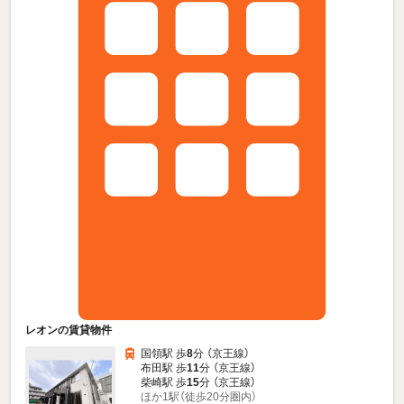
レオンの賃貸物件
国領駅 歩
8
分 （京王線）
布田駅 歩
11
分 （京王線）
柴崎駅 歩
15
分 （京王線）
ほか1駅（徒歩20分圏内）