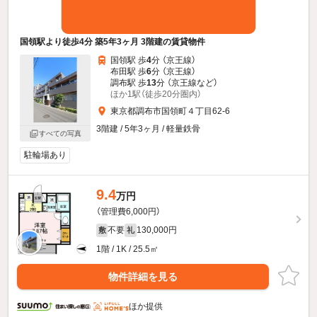
国領駅より徒歩4分 築5年3ヶ月 3階建の賃貸物件
国領駅 歩
4
分 （京王線）
布田駅 歩
6
分 （京王線）
調布駅 歩
13
分 （京王線
など
）
ほか1駅（徒歩20分圏内）
東京都調布市国領町４丁目62-6
3階建 / 5年3ヶ月 / 軽量鉄骨
すべての写真
駐輪場あり
9.4
万円
（管理費6,000円）
不要
130,000円
敷
礼
1階 / 1K / 25.5㎡
物件詳細を見る
ほか提供