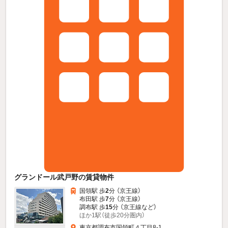
グランドール武戸野の賃貸物件
国領駅 歩
2
分 （京王線）
布田駅 歩
7
分 （京王線）
調布駅 歩
15
分 （京王線
など
）
ほか1駅（徒歩20分圏内）
東京都調布市国領町４丁目8-1