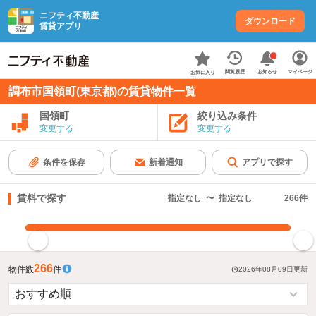
ニフティ不動産
ダウンロード
賃貸アプリ
お知らせ
閲覧履歴
マイページ
お気に入り
調布市国領町(東京都)の賃貸物件一覧
国領町
絞り込み条件
変更する
変更する
条件を保存
新着通知
アプリで探す
賃料で探す
指定なし
〜
指定なし
266
件
指定した賃料で絞り込む
266
物件数
件
2026年08月09日
更新