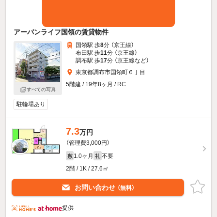
アーバンライフ国領の賃貸物件
国領駅 歩
8
分 （京王線）
布田駅 歩
11
分 （京王線）
調布駅 歩
17
分 （京王線
など
）
東京都調布市国領町６丁目
5階建 / 19年8ヶ月 / RC
すべての写真
駐輪場あり
7.3
万円
（管理費3,000円）
1.0ヶ月
不要
敷
礼
2階 / 1K / 27.6㎡
お問い合わせ
（無料）
提供