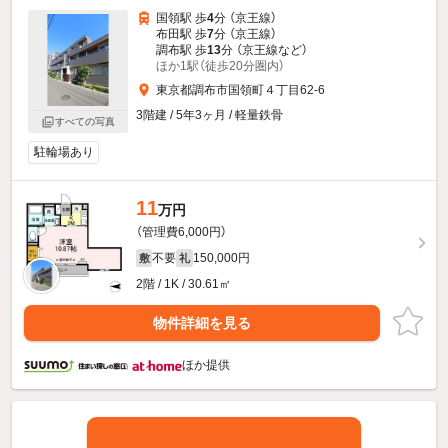
国領駅 歩
4
分 （京王線）
布田駅 歩
7
分 （京王線）
調布駅 歩
13
分 （京王線
など
）
ほか1駅（徒歩20分圏内）
東京都調布市国領町４丁目62-6
3階建 / 5年3ヶ月 / 軽量鉄骨
すべての写真
駐輪場あり
11
万円
（管理費6,000円）
不要
150,000円
敷
礼
2階 / 1K / 30.61㎡
物件詳細を見る
ほか提供