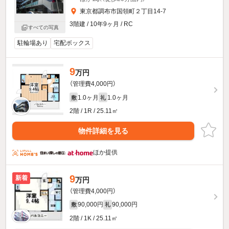
東京都調布市国領町２丁目14-7
3階建 / 10年9ヶ月 / RC
すべての写真
駐輪場あり
宅配ボックス
9
万円
（管理費4,000円）
1.0ヶ月
1.0ヶ月
敷
礼
2階 / 1R / 25.11㎡
物件詳細を見る
ほか提供
9
新着
万円
（管理費4,000円）
90,000円
90,000円
敷
礼
2階 / 1K / 25.11㎡