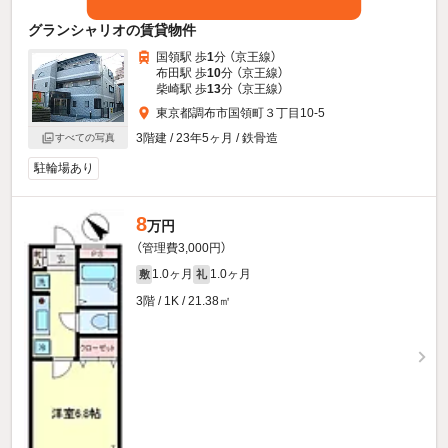
グランシャリオの賃貸物件
国領駅 歩
1
分 （京王線）
布田駅 歩
10
分 （京王線）
柴崎駅 歩
13
分 （京王線）
東京都調布市国領町３丁目10-5
3階建 / 23年5ヶ月 / 鉄骨造
すべての写真
駐輪場あり
8
万円
（管理費3,000円）
1.0ヶ月
1.0ヶ月
敷
礼
3階 / 1K / 21.38㎡