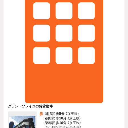
グラン・ソレイユの賃貸物件
国領駅 歩
5
分 （京王線）
布田駅 歩
10
分 （京王線）
柴崎駅 歩
10
分 （京王線）
ほか1駅（徒歩20分圏内）