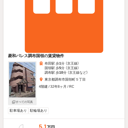
菱和パレス調布国領の賃貸物件
布田駅 歩
1
分 （京王線）
国領駅 歩
5
分 （京王線）
調布駅 歩
10
分 （京王線
など
）
東京都調布市国領町５丁目
4階建 / 32年8ヶ月 / RC
すべての写真
駐車場あり
駐輪場あり
5.1
万円