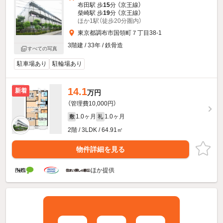
布田駅 歩
15
分 （京王線）
柴崎駅 歩
19
分 （京王線）
ほか1駅（徒歩20分圏内）
東京都調布市国領町７丁目38-1
3階建 / 33年 / 鉄骨造
すべての写真
駐車場あり
駐輪場あり
14.1
新着
万円
（管理費10,000円）
1.0ヶ月
1.0ヶ月
敷
礼
2階 / 3LDK / 64.91㎡
物件詳細を見る
ほか提供