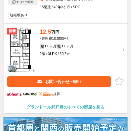
すべての写真
15階建 / 40年3ヶ月 / SRC
駐輪場あり
12.5
新着
万円
（管理費10,000円）
1.0ヶ月
1.0ヶ月
敷
礼
2階 / 3LDK / 60.5㎡
お問い合わせ
（無料）
提供
グランドール武戸野のすべての部屋を見る