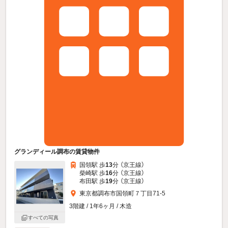
グランディール調布の賃貸物件
国領駅 歩
13
分 （京王線）
柴崎駅 歩
16
分 （京王線）
布田駅 歩
19
分 （京王線）
東京都調布市国領町７丁目71-5
3階建 / 1年6ヶ月 / 木造
すべての写真