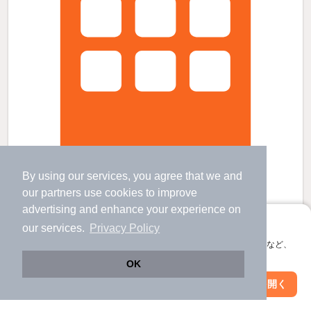
By using our services, you agree that we and
our
partners
use cookies to improve
パークサイド国領の賃貸物件
advertising and enhance your experience on
国領駅 歩
4
分 （京王線）
布田駅 歩
8
分 （京王線）
アプリに切り替えて、サクサクお部屋探し
our services.
Privacy Policy
調布駅 歩
10
分 （京王線
など
）
会員登録なしですぐ使える。マップ検索やお気に入り保存など、
ほか1駅（徒歩20分圏内）
アプリ限定の便利な機能が使えます！
東京都調布市国領町４丁目16-1
OK
2階建 / 33年11ヶ月 / 木造
Web版で続行
アプリを開く
すべての写真
市区町村を変更
絞り込み条件を変更