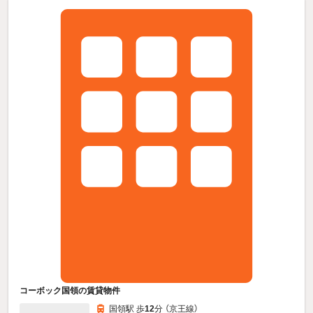
コーボック国領の賃貸物件
国領駅 歩
12
分 （京王線）