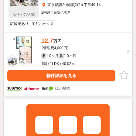
東京都調布市国領町４丁目49-14
2階建 / 新築 / 木造
すべての写真
駐輪場あり
宅配ボックス
12.7
万円
（管理費4,000円）
1.0ヶ月
1.0ヶ月
敷
礼
1階 / 1LDK / 40.02㎡
物件詳細を見る
ほか提供