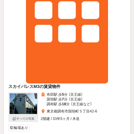
スカイパレスM3の賃貸物件
布田駅 歩
5
分 （京王線）
国領駅 歩
7
分 （京王線）
調布駅 歩
18
分 （京王線
など
）
東京都調布市国領町５丁目42-6
2階建 / 33年5ヶ月 / 木造
すべての写真
駐輪場あり