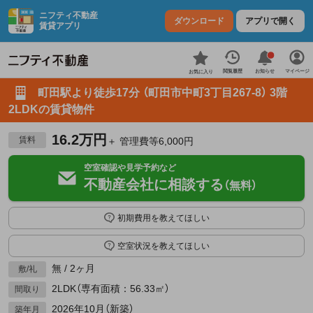
ニフティ不動産
ダウンロード
アプリで開く
賃貸アプリ
お知らせ
閲覧履歴
マイページ
お気に入り
町田駅より徒歩17分 （町田市中町3丁目267-8） 3階
2LDKの賃貸物件
16.2万円
賃料
＋ 管理費等6,000円
空室確認や見学予約など
不動産会社に相談する
（無料）
初期費用を教えてほしい
空室状況を教えてほしい
無 / 2ヶ月
敷/礼
2LDK（専有面積：56.33㎡）
間取り
2026年10月（新築）
築年月