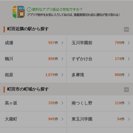
町田近隣の駅から探す
成瀬
玉川学園前
557
件
799
件
鶴川
すずかけ台
856
件
174
件
相原
多摩境
1,079
件
888
件
町田市の町域から探す
高ヶ坂
南つくし野
335
件
119
件
大蔵町
東玉川学園
945
件
34
件