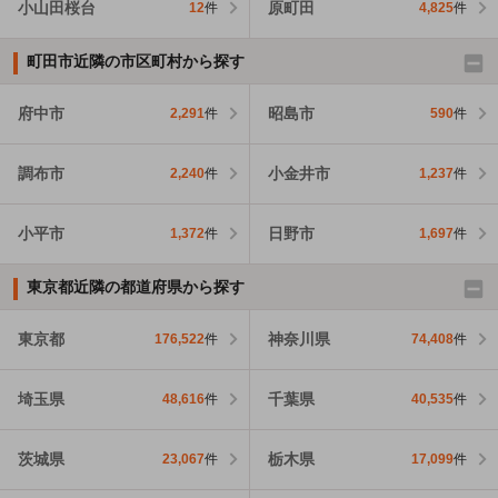
小山田桜台
原町田
12
件
4,825
件
町田市近隣の市区町村から探す
府中市
昭島市
2,291
件
590
件
調布市
小金井市
2,240
件
1,237
件
小平市
日野市
1,372
件
1,697
件
東京都近隣の都道府県から探す
東京都
神奈川県
176,522
件
74,408
件
埼玉県
千葉県
48,616
件
40,535
件
茨城県
栃木県
23,067
件
17,099
件