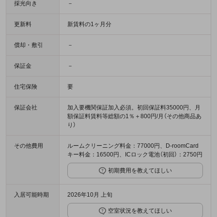
採光向き
－
更新料
新賃料の1ヶ月分
償却・敷引
－
保証金
－
住宅保険
要
保証会社
加入要機関保証加入必須。初回保証料35000円、月
額保証料賃料等総額の1％＋800円/月（その他商品あ
り）
その他費用
ルームクリーニング料金：77000円、D-roomCard
キー料金：16500円、ICロック電池（初回）：2750円
初期費用を教えてほしい
入居可能時期
2026年10月 上旬
空室状況を教えてほしい