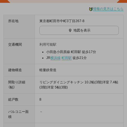
情報の見方はこちら
所在地
東京都町田市中町3丁目267-8
地図を表示
交通機関
利用可能駅
小田急小田原線 町田駅 徒歩17分
JR
横浜線
町田駅
徒歩21分
建物構造
軽量鉄骨造
間取り詳細
リビングダイニングキッチン 10.2帖(3階)洋室 7.4帖
（帖）
(3階)洋室 5帖(3階)
総戸数
8
バルコニー面
－
積