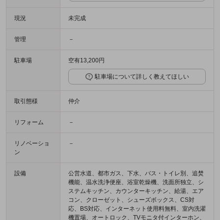
現況
未完成
管理
－
駐車場
空有13,200円
駐車場について詳しく教えてほしい
取引態様
仲介
リフォーム
－
リノベーショ
－
ン
設備
公営水道、都市ガス、下水、バス・トイレ別、追焚
機能、温水洗浄便座、浴室乾燥機、洗面所独立、シ
ステムキッチン、カウンターキッチン、給湯、エア
コン、クローゼット、シューズボックス、CS対
応、BS対応、インターネット使用料無料、室内洗濯
機置場、オートロック、TVモニタ付インターホン、