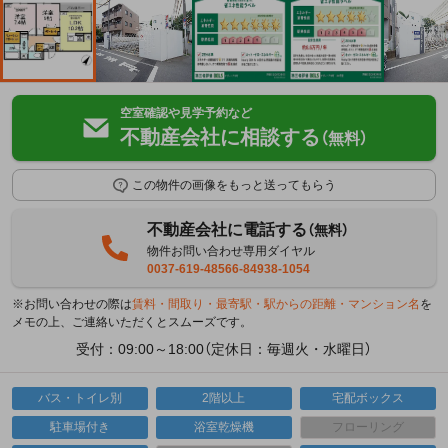
空室確認や見学予約など
不動産会社に相談する
（無料）
この物件の画像をもっと送ってもらう
不動産会社に電話する
（無料）
物件お問い合わせ専用ダイヤル
0037-619-48566-84938-1054
※お問い合わせの際は
賃料・間取り・最寄駅・駅からの距離・マンション名
を
メモの上、ご連絡いただくとスムーズです。
受付：09:00～18:00（定休日：毎週火・水曜日）
バス・トイレ別
2階以上
宅配ボックス
駐車場付き
浴室乾燥機
フローリング