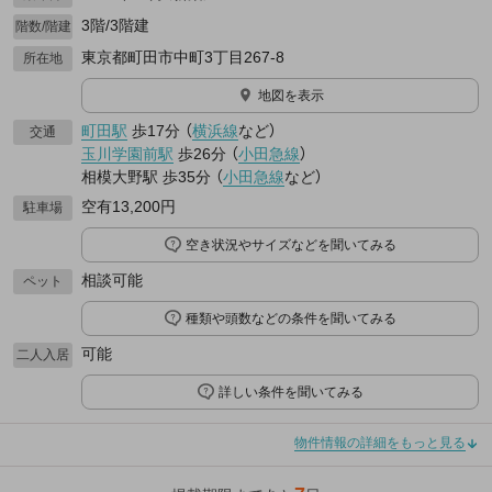
3階/3階建
階数/階建
東京都町田市中町3丁目267-8
所在地
地図を表示
町田駅
歩17分
（
横浜線
など
）
交通
玉川学園前駅
歩26分
（
小田急線
）
相模大野駅
歩35分
（
小田急線
など
）
空有13,200円
駐車場
空き状況やサイズなどを聞いてみる
相談可能
ペット
種類や頭数などの条件を聞いてみる
可能
二人入居
詳しい条件を聞いてみる
物件情報の詳細をもっと見る