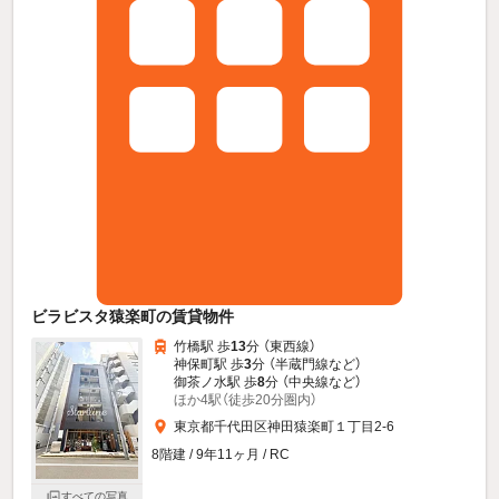
ビラビスタ猿楽町の賃貸物件
竹橋駅 歩
13
分 （東西線）
神保町駅 歩
3
分 （半蔵門線
など
）
御茶ノ水駅 歩
8
分 （中央線
など
）
ほか4駅（徒歩20分圏内）
東京都千代田区神田猿楽町１丁目2-6
8階建 / 9年11ヶ月 / RC
すべての写真