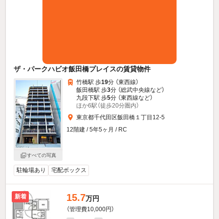
ザ・パークハビオ飯田橋プレイスの賃貸物件
竹橋駅 歩
19
分 （東西線）
飯田橋駅 歩
3
分 （総武中央線
など
）
九段下駅 歩
5
分 （東西線
など
）
ほか6駅（徒歩20分圏内）
東京都千代田区飯田橋１丁目12-5
12階建 / 5年5ヶ月 / RC
すべての写真
駐輪場あり
宅配ボックス
15.7
新着
万円
（管理費10,000円）