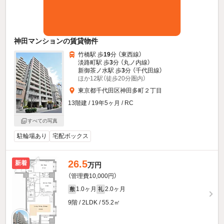
神田マンションの賃貸物件
竹橋駅 歩
19
分 （東西線）
淡路町駅 歩
3
分 （丸ノ内線）
新御茶ノ水駅 歩
3
分 （千代田線）
ほか12駅（徒歩20分圏内）
東京都千代田区神田多町２丁目
13階建 / 19年5ヶ月 / RC
すべての写真
駐輪場あり
宅配ボックス
26.5
新着
万円
（管理費10,000円）
1.0ヶ月
2.0ヶ月
敷
礼
9階 / 2LDK / 55.2㎡