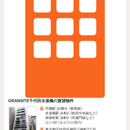
GRANSITE千代田水道橋の賃貸物件
竹橋駅 歩
16
分 （東西線）
水道橋駅 歩
4
分 （総武中央線
など
）
神保町駅 歩
6
分 （半蔵門線
など
）
ほか9駅（徒歩20分圏内）
東京都千代田区神田三崎町2丁目