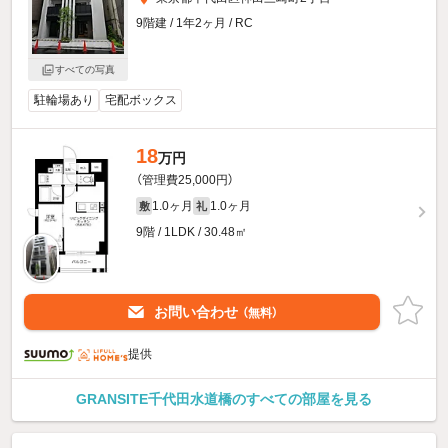
9階建 / 1年2ヶ月 / RC
すべての写真
駐輪場あり
宅配ボックス
18
万円
（管理費25,000円）
1.0ヶ月
1.0ヶ月
敷
礼
9階 / 1LDK / 30.48㎡
お問い合わせ
（無料）
提供
GRANSITE千代田水道橋のすべての部屋を見る