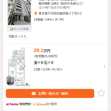
飯田橋駅 歩
6
分 （総武中央線
など
）
ほか4駅（徒歩20分圏内）
東京都千代田区飯田橋２丁目3-2
14階建 / 1年6ヶ月 / RC
すべての写真
宅配ボックス
29.1
万円
（管理費25,000円）
不要
不要
敷
礼
12階 / 1LDK / 41.32㎡
お問い合わせ
（無料）
ほか提供