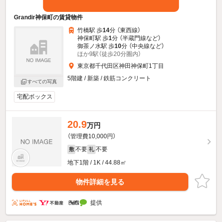
Grandir神保町の賃貸物件
竹橋駅 歩
14
分 （東西線）
神保町駅 歩
1
分 （半蔵門線
など
）
御茶ノ水駅 歩
10
分 （中央線
など
）
ほか9駅（徒歩20分圏内）
東京都千代田区神田神保町1丁目
5階建 / 新築 / 鉄筋コンクリート
すべての写真
宅配ボックス
20.9
万円
（管理費10,000円）
不要
不要
敷
礼
地下1階 / 1K / 44.88㎡
物件詳細を見る
提供