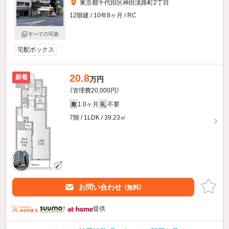
東京都千代田区神田淡路町2丁目
12階建 / 10年8ヶ月 / RC
すべての写真
宅配ボックス
20.8
新着
万円
（管理費20,000円）
1.0ヶ月
不要
敷
礼
7階 / 1LDK / 39.23㎡
お問い合わせ
（無料）
提供