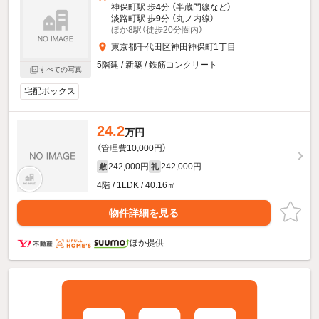
神保町駅 歩
4
分 （半蔵門線
など
）
淡路町駅 歩
9
分 （丸ノ内線）
ほか8駅（徒歩20分圏内）
東京都千代田区神田神保町1丁目
5階建 / 新築 / 鉄筋コンクリート
すべての写真
宅配ボックス
24.2
万円
（管理費10,000円）
242,000円
242,000円
敷
礼
4階 / 1LDK / 40.16㎡
物件詳細を見る
ほか提供