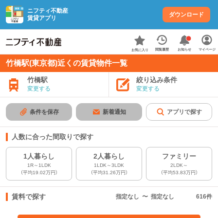
ニフティ不動産
ダウンロード
賃貸アプリ
お知らせ
閲覧履歴
マイページ
お気に入り
竹橋駅(東京都)近くの賃貸物件一覧
竹橋駅
絞り込み条件
変更する
変更する
条件を保存
新着通知
アプリで探す
人数に合った間取りで探す
1人暮らし
2人暮らし
ファミリー
1R～1LDK
1LDK～3LDK
2LDK～
（平均19.02万円）
（平均31.26万円）
（平均53.83万円）
賃料で探す
指定なし
〜
指定なし
616
件