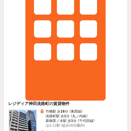
レジディア神田淡路町の賃貸物件
竹橋駅 歩
18
分 （東西線）
淡路町駅 歩
1
分 （丸ノ内線）
新御茶ノ水駅 歩
1
分 （千代田線）
ほか12駅（徒歩20分圏内）