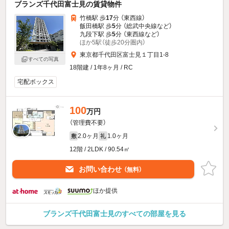
ブランズ千代田富士見の賃貸物件
竹橋駅 歩
17
分 （東西線）
飯田橋駅 歩
5
分 （総武中央線
など
）
九段下駅 歩
5
分 （東西線
など
）
ほか5駅（徒歩20分圏内）
東京都千代田区富士見１丁目1-8
すべての写真
18階建 / 1年8ヶ月 / RC
宅配ボックス
100
万円
（管理費不要）
2.0ヶ月
1.0ヶ月
敷
礼
12階 / 2LDK / 90.54㎡
お問い合わせ
（無料）
ほか提供
ブランズ千代田富士見のすべての部屋を見る