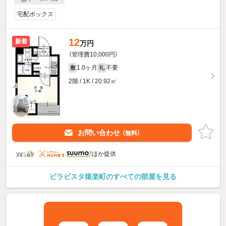
宅配ボックス
12
新着
万円
（管理費10,000円）
1.0ヶ月
不要
敷
礼
2階 / 1K / 20.92㎡
お問い合わせ
（無料）
ほか提供
ビラビスタ猿楽町のすべての部屋を見る