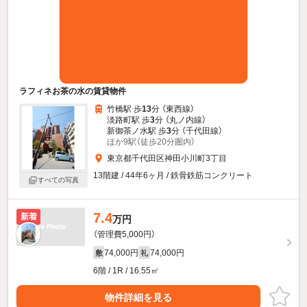
ラフィネお茶の水の賃貸物件
竹橋駅 歩
13
分 （東西線）
淡路町駅 歩
3
分 （丸ノ内線）
新御茶ノ水駅 歩
3
分 （千代田線）
ほか9駅（徒歩20分圏内）
東京都千代田区神田小川町3丁目
13階建 / 44年6ヶ月 / 鉄骨鉄筋コンクリート
すべての写真
7.4
新着
万円
（管理費5,000円）
74,000円
74,000円
敷
礼
6階 / 1R / 16.55㎡
物件詳細を見る