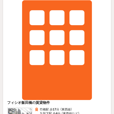
フィシオ飯田橋の賃貸物件
竹橋駅 歩
17
分 （東西線）
九段下駅 歩
4
分 （東西線
など
）