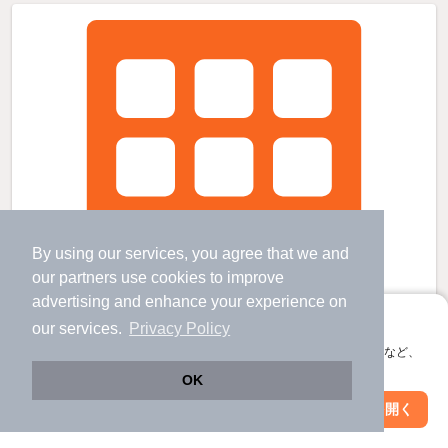
By using our services, you agree that we and
our
partners
use cookies to improve
advertising and enhance your experience on
アプリに切り替えて、サクサクお部屋探し
our services.
Privacy Policy
会員登録なしですぐ使える。マップ検索やお気に入り保存など、
アプリ限定の便利な機能が使えます！
OK
Web版で続行
アプリを開く
駅・沿線を変更
絞り込み条件を変更
VORT日本橋本銀通りの賃貸物件