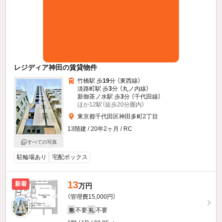
レジディア神田の賃貸物件
竹橋駅 歩
19
分 （東西線）
淡路町駅 歩
3
分 （丸ノ内線）
新御茶ノ水駅 歩
3
分 （千代田線）
ほか12駅（徒歩20分圏内）
東京都千代田区神田多町2丁目
13階建 / 20年2ヶ月 / RC
すべての写真
駐輪場あり
宅配ボックス
13
新着
万円
（管理費15,000円）
不要
不要
敷
礼