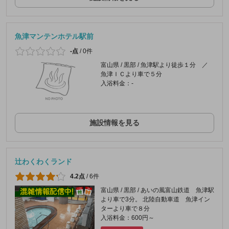
魚津マンテンホテル駅前
-点
/
0件
富山県 / 黒部 / 魚津駅より徒歩１分 ／
魚津ＩＣより車で５分
入浴料金：-
施設情報を見る
辻わくわくランド
4.2点
/
6件
富山県 / 黒部 / あいの風富山鉄道 魚津駅
より車で3分。 北陸自動車道 魚津イン
ターより車で８分
入浴料金：600円～