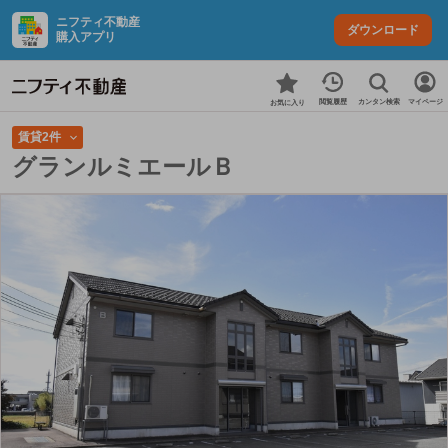
ニフティ不動産
ダウンロード
購入アプリ
カンタン検索
閲覧履歴
マイページ
お気に入り
賃貸2件
グランルミエールＢ