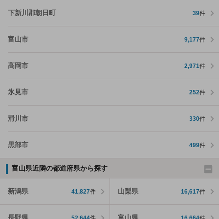
下新川郡朝日町
39
件
富山市
9,177
件
高岡市
2,971
件
氷見市
252
件
滑川市
330
件
黒部市
499
件
富山県近隣の都道府県から探す
新潟県
山梨県
41,827
件
16,617
件
長野県
富山県
52,644
件
16,664
件