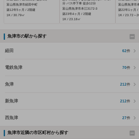
分 バス停下車 徒歩12分
富山県魚津市経田中町
富山県魚津市本江
富山県魚津市本江3172‐3
築12年5ヶ月 / 2階建
築22年1ヶ月 /
築23年4ヶ月 / 2階建
1K / 30.79㎡
1K / 23.72～
1K / 23.18㎡
魚津市の駅から探す
経田
62
件
電鉄魚津
70
件
魚津
212
件
新魚津
212
件
西魚津
27
件
魚津市近隣の市区町村から探す