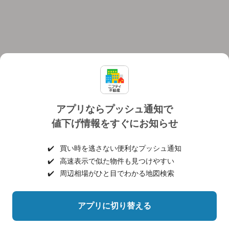
アプリならプッシュ通知で
値下げ情報をすぐにお知らせ
対応機種
個人情報保護ポリシー
利用規約
運営会社
✔️
買い時を逃さない便利なプッシュ通知
ヘルプ・お問い合わせ
採用情報
✔️
高速表示で似た物件も見つけやすい
✔️
周辺相場がひと目でわかる地図検索
アプリに切り替える
©NIFTY Lifestyle Co., Ltd.