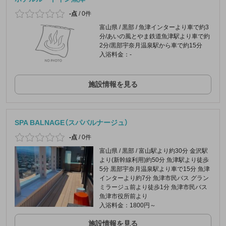
-点
/
0件
富山県 / 黒部 / 魚津インターより車で約3
分/あいの風とやま鉄道魚津駅より車で約
2分/黒部宇奈月温泉駅から車で約15分
入浴料金：-
施設情報を見る
SPA BALNAGE（スパバルナージュ）
-点
/
0件
富山県 / 黒部 / 富山駅より約30分 金沢駅
より(新幹線利用)約50分 魚津駅より徒歩
5分 黒部宇奈月温泉駅より車で15分 魚津
インターより約7分 魚津市民バス グラン
ミラージュ前より徒歩1分 魚津市民バス
魚津市役所前より
入浴料金：1800円～
施設情報を見る