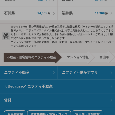
石川県
福井県
24,405
件
11,969
件
当サイトの物件及び不動産会社、外壁塗装業者の情報は検索パートナーが提供している情
報であり、ニフティライフスタイル株式会社は内容の責任を負わないことを予めご了承く
ださい。本サービス内でお客様が入力される個人情報は、検索パートナーが取得し、同社
免責
事項
の定める個人情報規約に従って取り扱われます。
マンション情報の一部の販売価格、賃料、間取り、専有面積は、マンションレビューのデ
ータを表示しています。
不動産・住宅情報のニフティ不動産
マンション情報
富山県
ニフティ不動産
ニフティ不動産アプリ
＼Because／ ニフティ不動産
賃貸
月極駐車場
賃貸事務所・賃貸オフィス
貸店舗・店舗賃貸