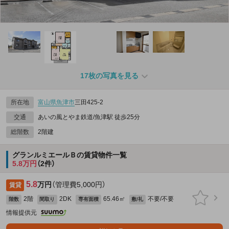
17枚の写真を見る
所在地
富山県
魚津市
三田425‐2
交通
あいの風とやま鉄道/魚津駅 徒歩25分
総階数
2階建
グランルミエールＢの賃貸物件一覧
5.8万円
（2件）
5.8
万円
（管理費5,000円）
賃貸
2階
2DK
65.46㎡
不要/不要
階数
間取り
専有面積
敷/礼
情報提供元