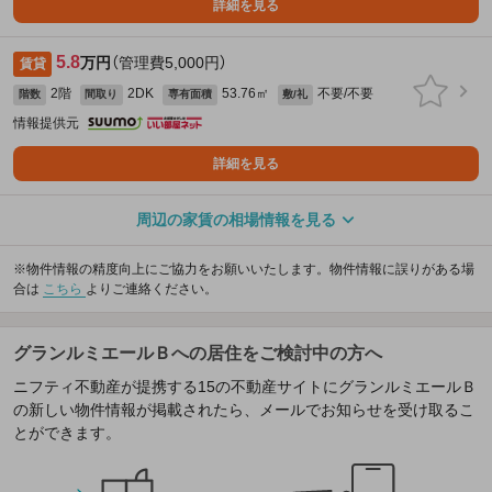
詳細を見る
5.8
万円
（管理費5,000円）
賃貸
2階
2DK
53.76㎡
不要/不要
階数
間取り
専有面積
敷/礼
情報提供元
詳細を見る
周辺の家賃の相場情報を見る
※物件情報の精度向上にご協力をお願いいたします。物件情報に誤りがある場
合は
こちら
よりご連絡ください。
グランルミエールＢへの居住をご検討中の方へ
ニフティ不動産が提携する15の不動産サイトにグランルミエールＢ
の新しい物件情報が掲載されたら、メールでお知らせを受け取るこ
とができます。