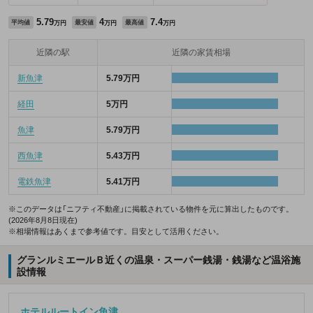
5.79
4
7.4
平均値
最安値
最高値
万円
万円
万円
近隣の駅
近隣の家賃相場
新魚津
5.79万円
経田
5万円
魚津
5.79万円
西魚津
5.43万円
電鉄魚津
5.41万円
※このデータは「ニフティ不動産」に掲載されている物件を元に算出したものです。
(2026年8月8日現在)
※相場情報はあくまで参考値です。目安として活用ください。
グランルミエールＢ近くの温泉・スーパー銭湯・銭湯など温浴施
設情報
ホテルルートイン魚津