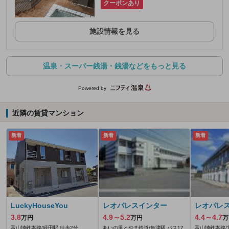
クーポンあり
施設情報を見る
温泉・スーパー銭湯・銭湯などをもっと見る
Powered by
近隣の賃貸マンション
新着
新着
新着
LuckyHouseYou
レオパレスインター
レオパレ
3.8
4.9～5.2
4.4～4.7
万円
万円
万
富山地鉄本線/経田駅 徒歩2分
あいの風とやま鉄道/魚津駅 バス17
富山地鉄本線/