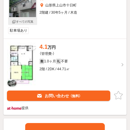
山形県上山市十日町
2階建 / 30年5ヶ月 / 木造
すべての写真
駐車場あり
4.1
万円
（管理費-）
1.0ヶ月
不要
敷
礼
2階 / 2DK / 44.71㎡
お問い合わせ
（無料）
提供