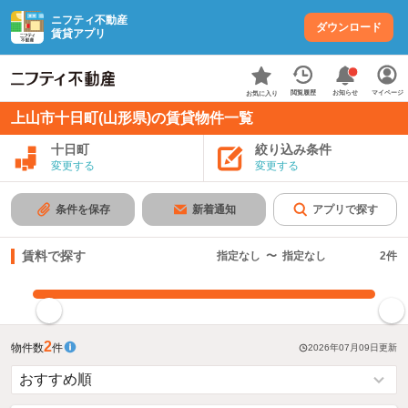
ニフティ不動産
ダウンロード
賃貸アプリ
お知らせ
閲覧履歴
マイページ
お気に入り
上山市十日町(山形県)の賃貸物件一覧
十日町
絞り込み条件
変更する
変更する
条件を保存
新着通知
アプリで探す
賃料で探す
指定なし
〜
指定なし
2
件
指定した賃料で絞り込む
2
物件数
件
2026年07月09日
更新