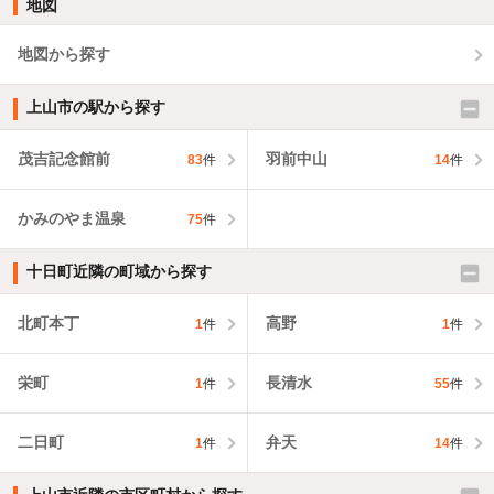
地図
地図から探す
上山市の駅から探す
茂吉記念館前
羽前中山
83
件
14
件
かみのやま温泉
75
件
十日町近隣の町域から探す
北町本丁
高野
1
件
1
件
栄町
長清水
1
件
55
件
二日町
弁天
1
件
14
件