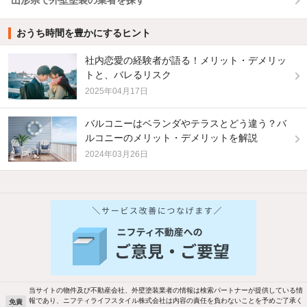
山形県で外壁塗装の業者を探す
おうち時間を豊かにするヒント
社内恋愛の経験者が語る！メリット・デメリッ
トと、バレるリスク
2025年04月17日
バルコニーはベランダやテラスとどう違う？バ
ルコニーのメリット・デメリットを解説
2024年03月26日
他の人はこんな条件で絞り込んでいます！
人気のこだわり条件
新着物件メール通知
バス・トイレ別
2階以上
検索中の条件の新着物件情報をいち早く
駐車場あり
ペット相談
お知らせします
当サイトの物件及び不動産会社、外壁塗装業者の情報は検索パートナーが提供している情
報であり、ニフティライフスタイル株式会社は内容の責任を負わないことを予めご了承く
免責
洗濯機置場あり
独立洗面台