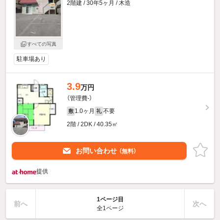
2階建 / 30年5ヶ月 / 木造
すべての写真
駐車場あり
3.9
万円
（管理費-）
1.0ヶ月
不要
敷
礼
2階 / 2DK / 40.35㎡
お問い合わせ
（無料）
提供
1ページ目
前へ
次へ
全1ページ