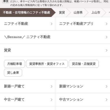
事項
ださい。本サービス内でお客様が入力される個人情報は、検索パートナーが取得し、同社
新着メール通知を受け取る
の定める個人情報規約に従って取り扱われます。
エアコンあり
都市ガス
不動産・住宅情報のニフティ不動産
賃貸
山形県
上山市
ニフティ不動産
ニフティ不動産アプリ
温水洗浄便座
オートロック
コンロ2口以上
追焚き機能
＼Because／ ニフティ不動産
TV付インターホン
角部屋
賃貸
新着のみ
インターネット無料
月極駐車場
賃貸事務所・賃貸オフィス
貸店舗・店舗賃貸
貸し倉庫
該当件数:
物件一覧に反映
2
件
新築一戸建て
新築マンション
中古一戸建て
中古マンション