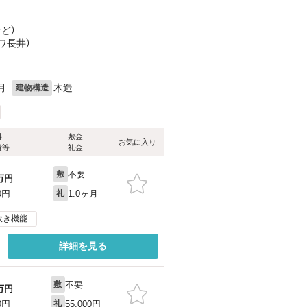
など
）
ワ長井）
月
木造
建物構造
料
敷金
お気に入り
費等
礼金
不要
敷
万円
1.0ヶ月
0円
礼
炊き機能
詳細を見る
不要
敷
万円
55,000円
0円
礼