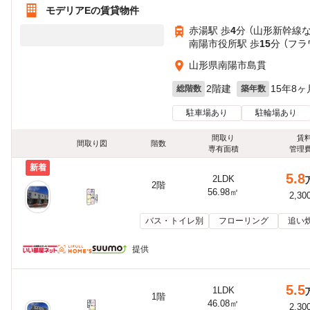
モデリアEの賃貸物件
赤湯駅 歩
4
分 （山形新幹線
南陽市役所駅 歩
15
分 （フラ
山形県南陽市島貫
2階建
15年8ヶ
総階数
築年数
駐車場あり
駐輪場あり
間取り
賃
間取り図
階数
専有面積
管理
新着
5.8
2LDK
2階
56.98㎡
2,30
バス・トイレ別
フローリング
追い
提供
5.5
1LDK
1階
46.08㎡
2,30