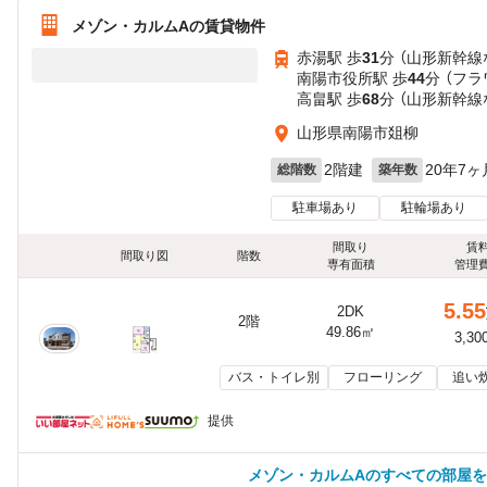
メゾン・カルムAの賃貸物件
赤湯駅 歩
31
分 （山形新幹線
南陽市役所駅 歩
44
分 （フラ
高畠駅 歩
68
分 （山形新幹線
山形県南陽市爼柳
2階建
20年7ヶ
総階数
築年数
駐車場あり
駐輪場あり
間取り
賃
間取り図
階数
専有面積
管理
5.55
2DK
2階
49.86㎡
3,30
バス・トイレ別
フローリング
追い
提供
メゾン・カルムAのすべての部屋