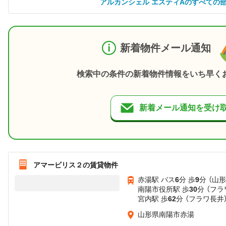
アルカンシェル エスティAのすべての
新着物件メール通知
検索中の条件の新着物件情報をいち早く
新着メール通知を受け
アマービリス２の賃貸物件
赤湯駅 バス
6
分 歩
9
分 （山
南陽市役所駅 歩
30
分 （フラ
宮内駅 歩
62
分 （フラワ長井
山形県南陽市赤湯