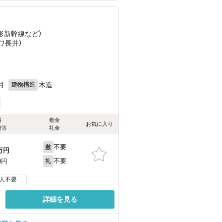
山形新幹線
など
）
ワ長井）
）
月
木造
建物構造
料
敷金
お気に入り
費等
礼金
不要
敷
万円
不要
0円
礼
人不要
詳細を見る