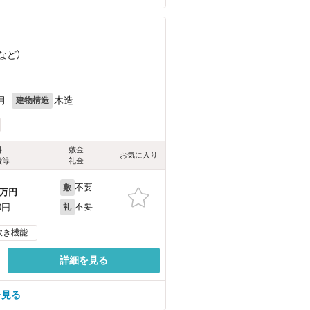
など
）
月
木造
建物構造
料
敷金
お気に入り
費等
礼金
不要
敷
万円
不要
0円
礼
炊き機能
詳細を見る
を見る