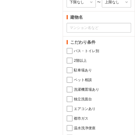
〜
建物名
こだわり条件
バス・トイレ別
2階以上
駐車場あり
ペット相談
洗濯機置場あり
独立洗面台
エアコンあり
都市ガス
温水洗浄便座