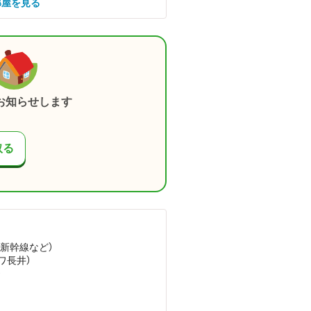
部屋を見る
お知らせします
取る
形新幹線
など
）
ワ長井）
）