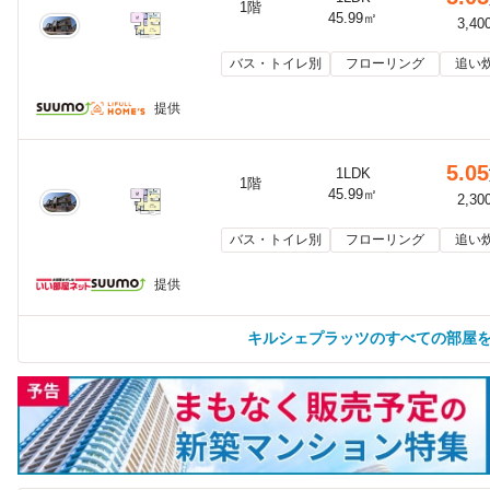
1階
45.99㎡
3,40
バス・トイレ別
フローリング
追い
提供
5.05
1LDK
1階
45.99㎡
2,30
バス・トイレ別
フローリング
追い
提供
キルシェプラッツのすべての部屋