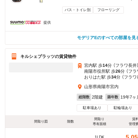
バス・トイレ別
フローリング
提供
モデリアEのすべての部屋を見
キルシェプラッツの賃貸物件
宮内駅 歩
14
分 （フラワ長井
南陽市役所駅 歩
26
分 （フラ
おりはた駅 歩
34
分 （フラワ
山形県南陽市宮内
2階建
19年7ヶ
総階数
築年数
駐車場あり
駐輪場あり
間取り
賃
間取り図
階数
専有面積
管理
5.05
1LDK