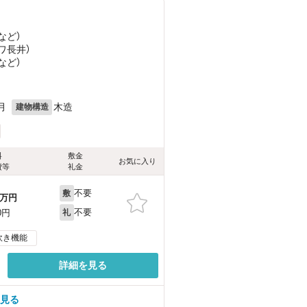
など
）
ワ長井）
など
）
月
木造
建物構造
料
敷金
お気に入り
費等
礼金
不要
敷
万円
不要
0円
礼
炊き機能
詳細を見る
を見る