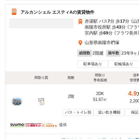
アルカンシェル エスティAの賃貸物件
赤湯駅 バス
7
分 歩
17
分 （
南陽市役所駅 歩
43
分 （フラ
宮内駅 歩
69
分 （フラワ長井
山形県南陽市椚塚
2階建
23年9ヶ
総階数
築年数
駐車場あり
駐輪場あり
間取り
賃
間取り図
階数
専有面積
管理
4.9
2DK
2階
51.67㎡
2,20
バス・トイレ別
追い炊き機能
保証
提供