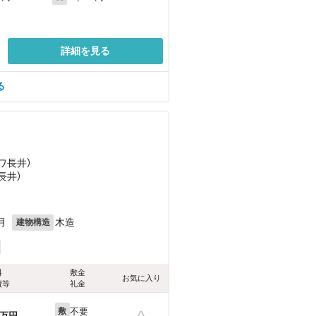
詳細を見る
る
）
ワ長井）
長井）
月
木造
建物構造
料
敷金
お気に入り
費等
礼金
不要
敷
万円