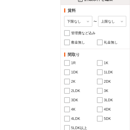
賃料
〜
管理費など込み
敷金無し
礼金無し
間取り
1R
1K
1DK
1LDK
2K
2DK
2LDK
3K
3DK
3LDK
4K
4DK
4LDK
5DK
5LDK以上