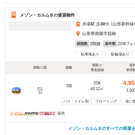
メゾン・カルムＢの賃貸物件
赤湯駅 歩
30
分 （山形新幹線
山形県南陽市爼柳
2階建
20年7ヶ
総階数
築年数
駐車場あり
駐輪場あり
間取り
賃
間取り図
階数
専有面積
管理
4.95
2DK
1階
40.12㎡
3,30
バス・トイレ別
フローリング
追い
提供
メゾン・カルムＢのすべての部屋