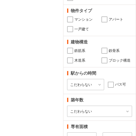
物件タイプ
マンション
アパート
一戸建て
建物構造
鉄筋系
鉄骨系
木造系
ブロック構造
駅からの時間
バス可
築年数
専有面積