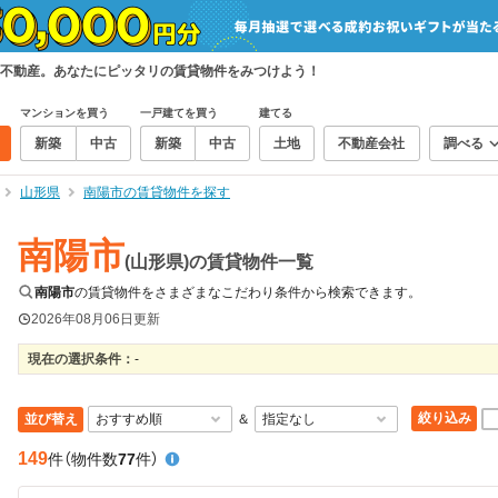
不動産。あなたにピッタリの賃貸物件をみつけよう！
マンションを買う
一戸建てを買う
建てる
新築
中古
新築
中古
土地
不動産会社
調べる
山形県
南陽市の賃貸物件を探す
南陽市
(山形県)の賃貸物件一覧
南陽市
の賃貸物件をさまざまなこだわり条件から検索できます。
2026年08月06日
更新
現在の選択条件：
-
絞り込み
並び替え
＆
149
件
（物件数
77
件）