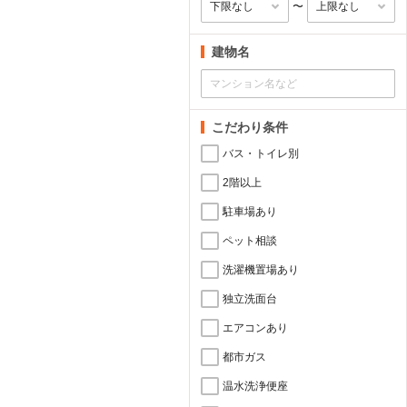
〜
建物名
こだわり条件
バス・トイレ別
2階以上
駐車場あり
ペット相談
洗濯機置場あり
独立洗面台
エアコンあり
都市ガス
温水洗浄便座