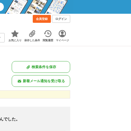
会員登録
ログイン
お気に入り
保存した条件
閲覧履歴
マイページ
検索条件を保存
新着メール通知を受け取る
新着のみ
図あり
<
1
>
んでした。