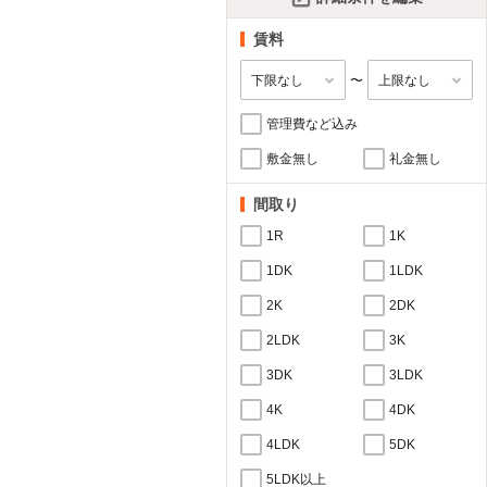
賃料
〜
管理費など込み
敷金無し
礼金無し
間取り
1R
1K
1DK
1LDK
2K
2DK
2LDK
3K
3DK
3LDK
4K
4DK
4LDK
5DK
5LDK以上