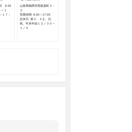
 9-35
山形県鶴岡市西新斎町３－
５～１
２
～１７：
営業時間: 8:00～17:00
定休日: 第２、４土、日、
祝、年末年始１２／３０～
１／５