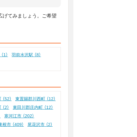
広げてみましょう。ご希望
駅
（1）
羽前水沢駅
（8）
町
（52）
東置賜郡川西町
（12）
町
（2）
東田川郡庄内町
（12）
）
寒河江市
（202）
東根市
（409）
尾花沢市
（2）