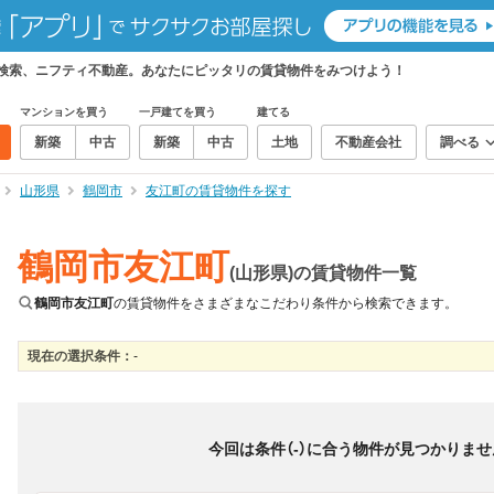
て検索、ニフティ不動産。あなたにピッタリの賃貸物件をみつけよう！
マンションを買う
一戸建てを買う
建てる
新築
中古
新築
中古
土地
不動産会社
調べる
山形県
鶴岡市
友江町の賃貸物件を探す
鶴岡市友江町
(山形県)の賃貸物件一覧
鶴岡市友江町
の賃貸物件をさまざまなこだわり条件から検索できます。
現在の選択条件：
-
絞り込み
並び替え
＆
0
物件数
件
今回は条件（
-
）に合う物件が見つかりませ