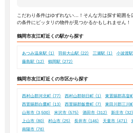
こだわり条件はゆずれない…！そんな方は探す範囲を
の条件にピッタリの物件が見つかるかもしれません！
鶴岡市友江町近くの駅から探す
あつみ温泉駅
（1）
羽前大山駅
（22）
三瀬駅
（1）
小波渡
藤島駅
（12）
鶴岡駅
（272）
鶴岡市友江町近くの市区から探す
西村山郡河北町
（77）
西村山郡朝日町
（1）
東置賜郡高畠
西置賜郡白鷹町
（13）
西置賜郡飯豊町
（7）
東田川郡三川
山形市
（3,500）
米沢市
（575）
酒田市
（312）
新庄市
（32
上山市
（80）
村山市
（25）
長井市
（146）
天童市
（471）
南陽市
（78）