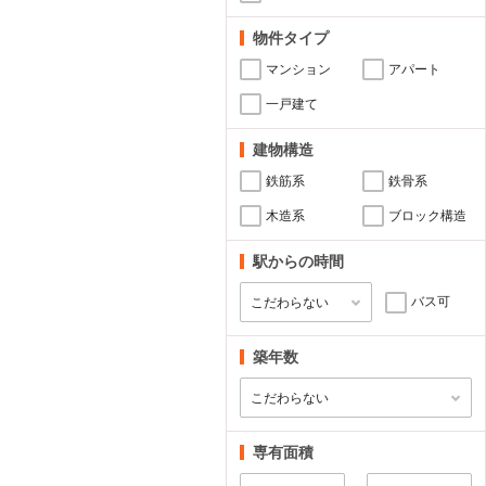
物件タイプ
マンション
アパート
一戸建て
建物構造
鉄筋系
鉄骨系
木造系
ブロック構造
駅からの時間
バス可
築年数
専有面積