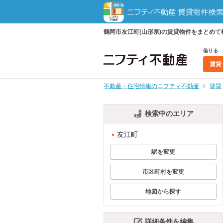
鶴岡市友江町(山形県)の賃貸物件をまとめ
借りる
賃貸
不動産・住宅情報のニフティ不動産
賃貸
検索中のエリア
友江町
駅を変更
市区町村を変更
地図から探す
詳細条件を編集