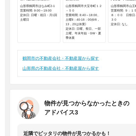
山形県鶴岡市ほなみ町2-1
山形県鶴岡市大宝寺町１２
山形県鶴岡市山王町
営業時間: 9:00～19:00
－５０
営業時間: ９：１
定休日: 日曜・祝日・月1回
営業時間: 8:40～18:00、
８：００ 日祭日
土曜日
土曜8：40-16：00(6/6，
３０
13，20は休業）
定休日: なし
定休日: 日曜、祭日、一部
土曜、年末年始・GW・夏
季休業
鶴岡市の不動産会社・不動産屋から探す
山形県の不動産会社・不動産屋から探す
物件が見つからなかったときの
アドバイス3
近隣でピッタリの物件が見つかるかも！