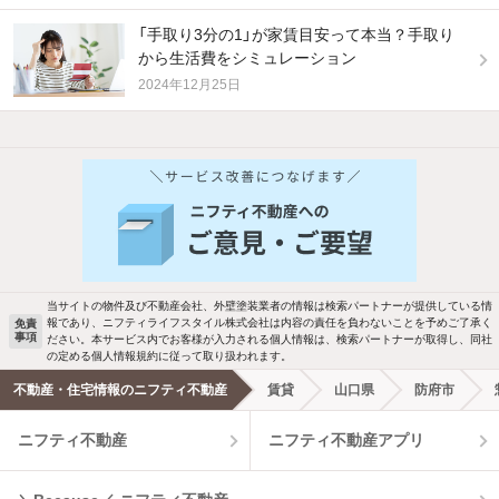
「手取り3分の1」が家賃目安って本当？手取り
から生活費をシミュレーション
2024年12月25日
他の人はこんな条件で絞り込んでいます！
人気のこだわり条件
バス・トイレ別
2階以上
駐車場あり
ペット相談
当サイトの物件及び不動産会社、外壁塗装業者の情報は検索パートナーが提供している情
報であり、ニフティライフスタイル株式会社は内容の責任を負わないことを予めご了承く
免責
洗濯機置場あり
独立洗面台
事項
ださい。本サービス内でお客様が入力される個人情報は、検索パートナーが取得し、同社
の定める個人情報規約に従って取り扱われます。
エアコンあり
都市ガス
不動産・住宅情報のニフティ不動産
賃貸
山口県
防府市
ニフティ不動産
ニフティ不動産アプリ
温水洗浄便座
オートロック
コンロ2口以上
追焚き機能