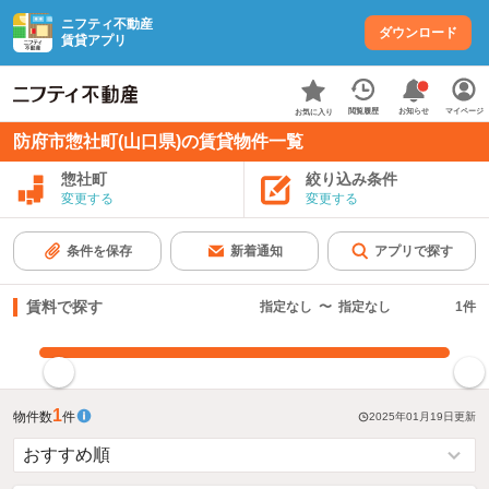
ニフティ不動産
ダウンロード
賃貸アプリ
お知らせ
閲覧履歴
マイページ
お気に入り
防府市惣社町(山口県)の賃貸物件一覧
惣社町
絞り込み条件
変更する
変更する
条件を保存
新着通知
アプリで探す
賃料で探す
指定なし
〜
指定なし
1
件
指定した賃料で絞り込む
1
物件数
件
2025年01月19日
更新