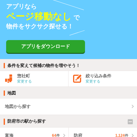
アプリなら
ページ移動なし
で
物件をサクサク探せる！
アプリをダウンロード
条件を変えて候補の物件を増やそう！
惣社町
絞り込み条件
変更する
変更する
地図
地図から探す
防府市の駅から探す
富海
防府
64
件
1,124
件