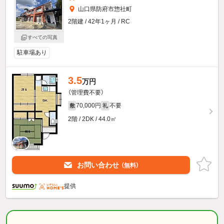
山口県防府市惣社町
2階建 / 42年1ヶ月 / RC
すべての写真
駐車場あり
3.5
万円
（管理費不要）
70,000円
不要
敷
礼
2階 / 2DK / 44.0㎡
お問い合わせ
（無料）
提供