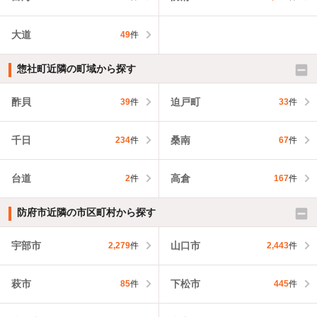
大道
49
件
惣社町近隣の町域から探す
酢貝
迫戸町
39
件
33
件
千日
桑南
234
件
67
件
台道
高倉
2
件
167
件
防府市近隣の市区町村から探す
宇部市
山口市
2,279
件
2,443
件
萩市
下松市
85
件
445
件