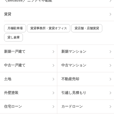
＼Because／ ニフティ不動産
TV付インターホン
角部屋
賃貸
新着のみ
インターネット無料
月極駐車場
賃貸事務所・賃貸オフィス
貸店舗・店舗賃貸
貸し倉庫
該当件数:
物件一覧に反映
1
件
新築一戸建て
新築マンション
中古一戸建て
中古マンション
土地
不動産売却
外壁塗装
引越し見積もり
住宅ローン
カードローン