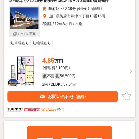
防府駅よりバス10分 徒歩4分 築12年8ヶ月 2階建の賃貸物件
防府駅 バス
10
分 歩
4
分 （山陽線）
山口県防府市岸津２丁目13番16号
2階建 / 12年8ヶ月 / 木造
すべての写真
駐車場あり
駐輪場あり
4.85
万円
（管理費2,100円）
不要
58,500円
敷
礼
2階 / 2LDK / 57.64㎡
お問い合わせ
（無料）
提供