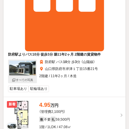
防府駅よりバス10分 徒歩3分 築11年2ヶ月 2階建の賃貸物件
防府駅 バス
10
分 歩
3
分 （山陽線）
山口県防府市岸津１丁目15番21号
2階建 / 11年2ヶ月 / 木造
すべての写真
駐車場あり
駐輪場あり
4.95
新着
万円
（管理費2,100円）
不要
59,500円
敷
礼
1階 / 1LDK / 47.08㎡