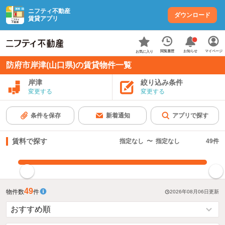
ニフティ不動産
ダウンロード
賃貸アプリ
お知らせ
閲覧履歴
マイページ
お気に入り
防府市岸津(山口県)の賃貸物件一覧
岸津
絞り込み条件
変更する
変更する
条件を保存
新着通知
アプリで探す
賃料で探す
指定なし
〜
指定なし
49
件
指定した賃料で絞り込む
49
物件数
件
2026年08月06日
更新