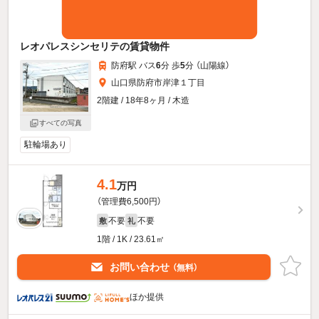
レオパレスシンセリテの賃貸物件
防府駅 バス
6
分 歩
5
分 （山陽線）
山口県防府市岸津１丁目
2階建 / 18年8ヶ月 / 木造
すべての写真
駐輪場あり
4.1
万円
（管理費6,500円）
不要
不要
敷
礼
1階 / 1K / 23.61㎡
お問い合わせ
（無料）
ほか提供