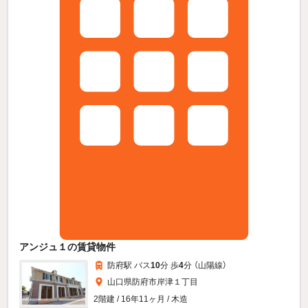
アンジュ１の賃貸物件
防府駅 バス
10
分 歩
4
分 （山陽線）
山口県防府市岸津１丁目
2階建 / 16年11ヶ月 / 木造