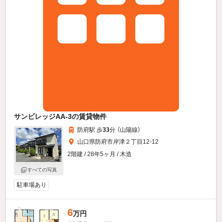
サンビレッジAA-3の賃貸物件
防府駅 歩
33
分 （山陽線）
山口県防府市岸津２丁目12-12
2階建 / 28年5ヶ月 / 木造
すべての写真
駐車場あり
6
万円