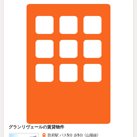
グランリヴェールの賃貸物件
防府駅 バス
5
分 歩
5
分 （山陽線）