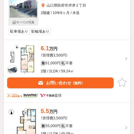
山口県防府市岸津２丁目
2階建 / 10年6ヶ月 / 木造
すべての写真
駐車場あり
駐輪場あり
6.1
万円
（管理費3,500円）
61,000円
不要
敷
礼
2階 / 2LDK / 59.24㎡
お問い合わせ
（無料）
提供
5.5
万円
（管理費3,500円）
55,000円
不要
敷
礼
1階 / 1LDK / 45.09㎡