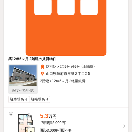
築12年6ヶ月 2階建の賃貸物件
防府駅 バス
5
分 歩
5
分 （山陽線）
山口県防府市岸津２丁目2-5
2階建 / 12年6ヶ月 / 軽量鉄骨
すべての写真
駐車場あり
駐輪場あり
5.3
万円
（管理費3,000円）
53,000円
不要
敷
礼