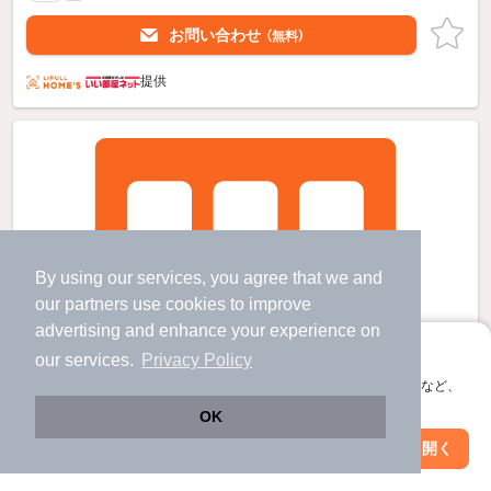
お問い合わせ
（無料）
提供
By using our services, you agree that we and
our
partners
use cookies to improve
advertising and enhance your experience on
アプリに切り替えて、サクサクお部屋探し
our services.
Privacy Policy
会員登録なしですぐ使える。マップ検索やお気に入り保存など、
アプリ限定の便利な機能が使えます！
OK
Web版で続行
アプリを開く
市区町村を変更
絞り込み条件を変更