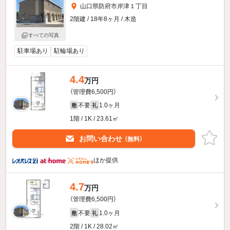
山口県防府市岸津１丁目
2階建 / 18年8ヶ月 / 木造
すべての写真
駐車場あり
駐輪場あり
4.4
万円
（管理費6,500円）
不要
1.0ヶ月
敷
礼
1階 / 1K / 23.61㎡
お問い合わせ
（無料）
ほか提供
4.7
万円
（管理費6,500円）
不要
1.0ヶ月
敷
礼
2階 / 1K / 28.02㎡