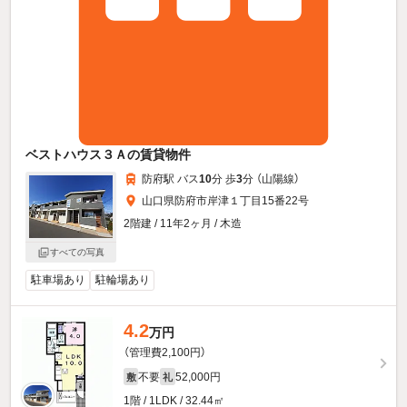
ベストハウス３Ａの賃貸物件
防府駅 バス
10
分 歩
3
分 （山陽線）
山口県防府市岸津１丁目15番22号
2階建 / 11年2ヶ月 / 木造
すべての写真
駐車場あり
駐輪場あり
4.2
万円
（管理費2,100円）
不要
52,000円
敷
礼
1階 / 1LDK / 32.44㎡