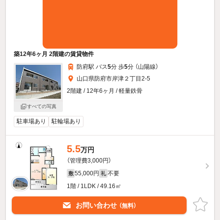
築12年6ヶ月 2階建の賃貸物件
防府駅 バス
5
分 歩
5
分 （山陽線）
山口県防府市岸津２丁目2-5
2階建 / 12年6ヶ月 / 軽量鉄骨
すべての写真
駐車場あり
駐輪場あり
5.5
万円
（管理費3,000円）
55,000円
不要
敷
礼
1階 / 1LDK / 49.16㎡
お問い合わせ
（無料）