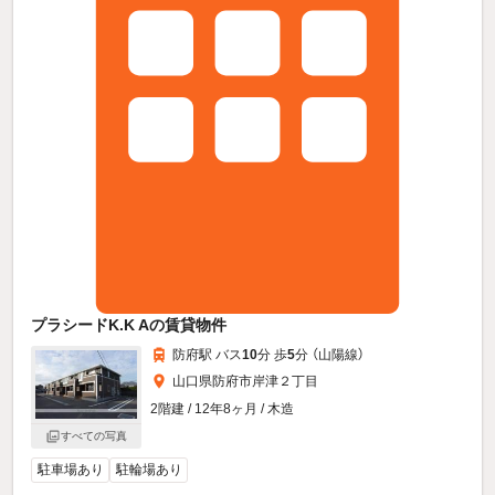
プラシードK.K Aの賃貸物件
防府駅 バス
10
分 歩
5
分 （山陽線）
山口県防府市岸津２丁目
2階建 / 12年8ヶ月 / 木造
すべての写真
駐車場あり
駐輪場あり