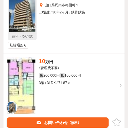
山口県周南市梅園町１
13階建 / 30年2ヶ月 / 鉄骨鉄筋
すべての写真
駐輪場あり
10
万円
（管理費不要）
200,000円
100,000円
敷
礼
3階 / 3LDK / 71.87㎡
お問い合わせ
（無料）