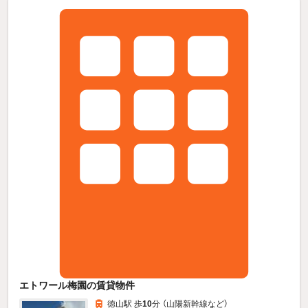
エトワール梅園の賃貸物件
徳山駅 歩
10
分 （山陽新幹線
など
）