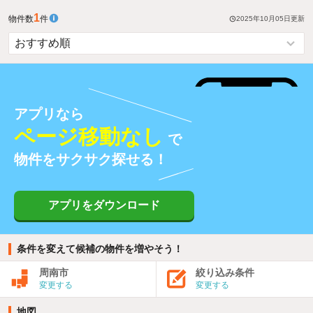
1
物件数
件
2025年10月05日
更新
アプリなら
ページ移動なし
で
物件をサクサク探せる！
アプリをダウンロード
条件を変えて候補の物件を増やそう！
周南市
絞り込み条件
変更する
変更する
地図