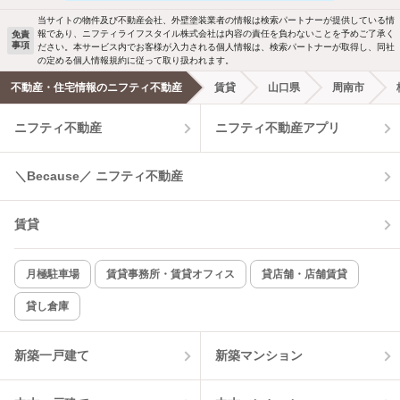
駐車場あり
ペット相談
当サイトの物件及び不動産会社、外壁塗装業者の情報は検索パートナーが提供している情
報であり、ニフティライフスタイル株式会社は内容の責任を負わないことを予めご了承く
免責
事項
ださい。本サービス内でお客様が入力される個人情報は、検索パートナーが取得し、同社
洗濯機置場あり
独立洗面台
の定める個人情報規約に従って取り扱われます。
不動産・住宅情報のニフティ不動産
賃貸
山口県
周南市
エアコンあり
都市ガス
ニフティ不動産
ニフティ不動産アプリ
温水洗浄便座
オートロック
＼Because／ ニフティ不動産
コンロ2口以上
追焚き機能
賃貸
TV付インターホン
角部屋
新着のみ
インターネット無料
月極駐車場
賃貸事務所・賃貸オフィス
貸店舗・店舗賃貸
貸し倉庫
該当件数:
物件一覧に反映
1
件
新築一戸建て
新築マンション