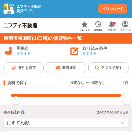
ニフティ不動産
ダウンロード
賃貸アプリ
お知らせ
閲覧履歴
マイページ
お気に入り
周南市梅園町(山口県)の賃貸物件一覧
周南市
絞り込み条件
変更する
変更する
条件を保存
新着通知
アプリで探す
賃料で探す
指定なし
〜
指定なし
1
件
指定した賃料で絞り込む
1
物件数
件
2025年10月05日
更新