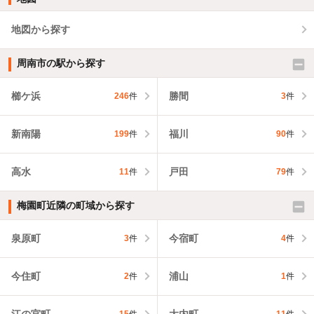
地図から探す
周南市の駅から探す
櫛ケ浜
勝間
246
件
3
件
新南陽
福川
199
件
90
件
高水
戸田
11
件
79
件
梅園町近隣の町域から探す
泉原町
今宿町
3
件
4
件
今住町
浦山
2
件
1
件
江の宮町
大内町