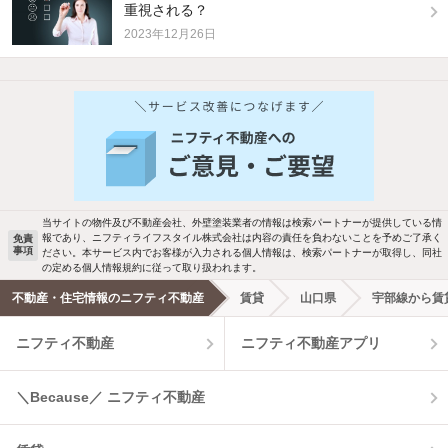
重視される？
2023年12月26日
当サイトの物件及び不動産会社、外壁塗装業者の情報は検索パートナーが提供している情
報であり、ニフティライフスタイル株式会社は内容の責任を負わないことを予めご了承く
免責
事項
ださい。本サービス内でお客様が入力される個人情報は、検索パートナーが取得し、同社
の定める個人情報規約に従って取り扱われます。
不動産・住宅情報のニフティ不動産
賃貸
山口県
宇部線から賃
ニフティ不動産
ニフティ不動産アプリ
＼Because／ ニフティ不動産