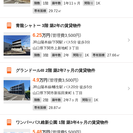
1階
1年11ヶ月
1K
階数
築年数
間取り
29.72㎡
専有面積
青龍シャトー 3階 築2年の賃貸物件
6.25
万円
（管理費3,500円）
JR山陽本線/下関駅 バス5分 徒歩3分
山口県下関市上新地町３丁目
3階
2年
1K
27.66㎡
階数
築年数
間取り
専有面積
グランドールIII 2階 築2年7ヶ月の賃貸物件
4.9
万円
（管理費3,500円）
JR山陽本線/幡生駅 バス20分 徒歩5分
山口県下関市新垢田東町１丁目
2階
2年7ヶ月
1K
階数
築年数
間取り
28.87㎡
専有面積
ワンパーパス維新公園 1階 築3年4ヶ月の賃貸物件
5.48
万円
（管理費5,500円）