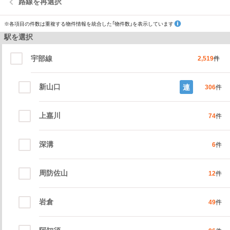
路線を再選択
※各項目の件数は重複する物件情報を統合した「物件数」を表示しています
駅を選択
宇部線
2,519
件
新山口
連
306
件
上嘉川
74
件
深溝
6
件
周防佐山
12
件
岩倉
49
件