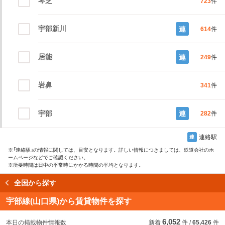
琴芝
723
件
宇部新川
連
614
件
居能
連
249
件
岩鼻
341
件
宇部
連
282
件
連絡駅
連
※
「連絡駅」
の情報に関しては、目安となります。詳しい情報につきましては、鉄道会社のホ
ームページなどでご確認ください。
※所要時間は日中の平常時にかかる時間の平均となります。
全国から探す
読み込み中…
宇部線(山口県)から賃貸物件を探す
6,052
始発駅
始
急
本日の掲載物件情報数
新着
件
/
65,426
件