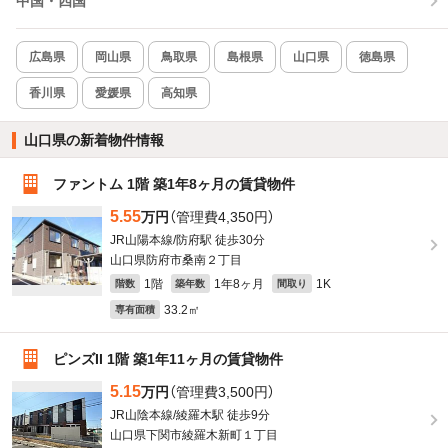
中国・四国
広島県
岡山県
鳥取県
島根県
山口県
徳島県
香川県
愛媛県
高知県
山口県の新着物件情報
ファントム 1階 築1年8ヶ月の賃貸物件
5.55
万円
（管理費4,350円）
JR山陽本線/防府駅 徒歩30分
山口県防府市桑南２丁目
1階
1年8ヶ月
1K
階数
築年数
間取り
33.2㎡
専有面積
ピンズII 1階 築1年11ヶ月の賃貸物件
5.15
万円
（管理費3,500円）
JR山陰本線/綾羅木駅 徒歩9分
山口県下関市綾羅木新町１丁目