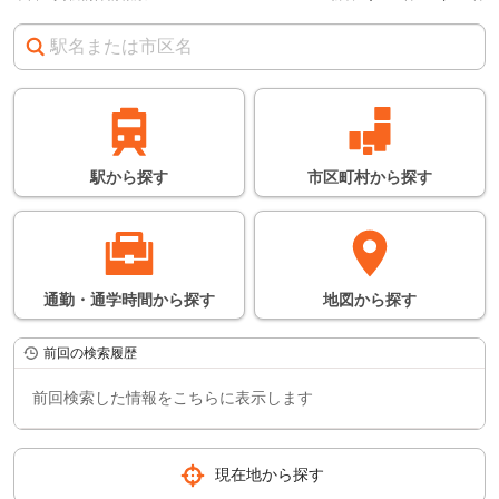
急行などの停車駅
連絡駅
連
※
の情報に関しては、
目安となります。詳し
い情報につきまして
は、鉄道会社のホーム
ページなどでご確認く
ださい。
※所要時間は日中の平
駅
から
探す
市区町村
から
探す
常時にかかる時間の平
均となります。
通勤・通学時間
から
探す
地図
から
探す
前回の検索履歴
前回検索した情報をこちらに表示します
現在地から探す