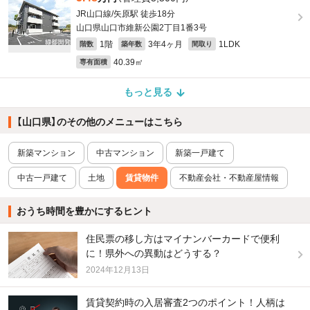
JR山口線/矢原駅 徒歩18分
山口県山口市維新公園2丁目1番3号
1階
3年4ヶ月
1LDK
階数
築年数
間取り
40.39㎡
専有面積
もっと見る
【山口県】のその他のメニューはこちら
新築マンション
中古マンション
新築一戸建て
中古一戸建て
土地
賃貸物件
不動産会社・不動産屋情報
おうち時間を豊かにするヒント
住民票の移し方はマイナンバーカードで便利
に！県外への異動はどうする？
2024年12月13日
賃貸契約時の入居審査2つのポイント！人柄は