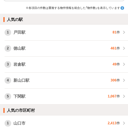
※各項目の件数は重複する物件情報を統合した「物件数」を表示しています
人気の駅
戸田駅
1
81
件
徳山駅
2
461
件
岩倉駅
3
49
件
新山口駅
4
306
件
下関駅
5
1,067
件
人気の市区町村
山口市
1
2,413
件