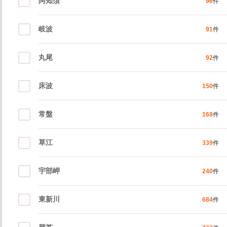
阿知須
96
件
岐波
91
件
丸尾
92
件
床波
150
件
常盤
168
件
草江
339
件
宇部岬
240
件
東新川
684
件