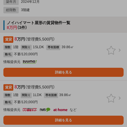
築年月
2024年12月
総階数
3階建
ノイハイマート屋形の賃貸物件一覧
8万円
（3件）
8
万円
（管理費5,500円）
賃貸
1階
1SLDK
39.86㎡
階数
間取り
専有面積
不要/120,000円
敷/礼
情報提供元
詳細を見る
8
万円
（管理費5,500円）
賃貸
1階
1LDK
39.86㎡
階数
間取り
専有面積
不要/120,000円
敷/礼
情報提供元
など
詳細を見る