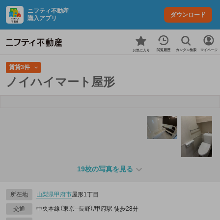
ニフティ不動産
ダウンロード
購入アプリ
カンタン検索
閲覧履歴
マイページ
お気に入り
賃貸3件
ノイハイマート屋形
19枚の写真を見る
所在地
山梨県
甲府市
屋形1丁目
交通
中央本線（東京--長野）/甲府駅 徒歩28分