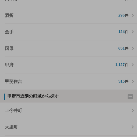
酒折
296
件
金手
124
件
国母
651
件
甲府
1,127
件
甲斐住吉
515
件
甲府市近隣の町域から探す
上今井町
大里町