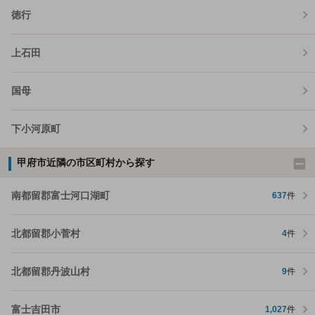
徳行
上石田
国母
下小河原町
甲府市近隣の市区町村から探す
南都留郡富士河口湖町
637
件
北都留郡小菅村
4
件
北都留郡丹波山村
9
件
富士吉田市
1,027
件