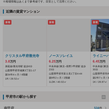
※相場情報はあくまで参考値です。目安として活用ください。
近隣の賃貸マンション
新着
新着
新着
クリスタル甲府善光寺
ノースソレイユ
ライニーバ
3.8
6.25
6.45
万円
万円
万円
身延線/善光寺駅 徒歩6分
中央本線（東京--長野）/甲府駅 徒歩
中央本線（東京-
23分
30分
山梨県甲府市城東3丁目1-17
山梨県甲府市富士見1丁目4-44
山梨県甲府市
築34年4ヶ月 / 4階建
築9年2ヶ月 / 2階建
築2年7ヶ月 / 
1R / 29.52㎡
1LDK / 40.02㎡
1K / 28.87㎡
甲府市の駅から探す
南甲府
534
件