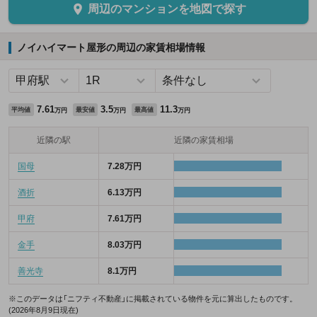
周辺のマンションを地図で探す
ノイハイマート屋形の周辺の家賃相場情報
7.61
3.5
11.3
平均値
最安値
最高値
万円
万円
万円
近隣の駅
近隣の家賃相場
国母
7.28万円
酒折
6.13万円
甲府
7.61万円
金手
8.03万円
善光寺
8.1万円
※このデータは「ニフティ不動産」に掲載されている物件を元に算出したものです。
(2026年8月9日現在)