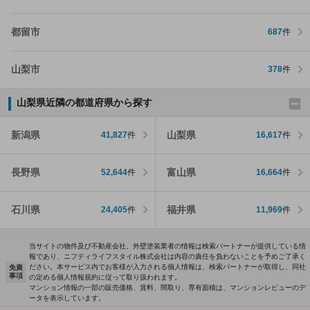
都留市
687
件
山梨市
378
件
山梨県近隣の都道府県から探す
新潟県
山梨県
41,827
件
16,617
件
長野県
富山県
52,644
件
16,664
件
石川県
福井県
24,405
件
11,969
件
当サイトの物件及び不動産会社、外壁塗装業者の情報は検索パートナーが提供している情
報であり、ニフティライフスタイル株式会社は内容の責任を負わないことを予めご了承く
ださい。本サービス内でお客様が入力される個人情報は、検索パートナーが取得し、同社
免責
事項
の定める個人情報規約に従って取り扱われます。
マンション情報の一部の販売価格、賃料、間取り、専有面積は、マンションレビューのデ
ータを表示しています。