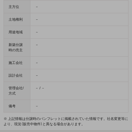
主方位
－
土地権利
－
用途地域
－
新築分譲
－
時の売主
施工会社
－
設計会社
－
管理会社/
－ / －
方式
備考
－
※ 上記情報は分譲時のパンフレットに掲載されていた情報です。社名変更等に
より、現況（販売中物件）と異なる場合があります。