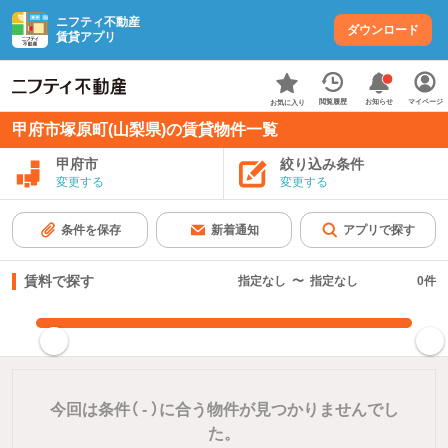
ニフティ不動産
ダウンロード
賃貸アプリ
お知らせ
閲覧履歴
マイページ
お気に入り
甲府市塚原町(山梨県)の賃貸物件一覧
甲府市
絞り込み条件
変更する
変更する
条件を保存
新着通知
アプリで探す
賃料で探す
指定なし
〜
指定なし
0
件
指定した賃料で絞り込む
今回は条件（
-
）に合う物件が見つかりませんでし
た。