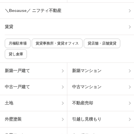
コンロ2口以上
追焚き機能
＼Because／ ニフティ不動産
TV付インターホン
角部屋
賃貸
新着のみ
インターネット無料
月極駐車場
賃貸事務所・賃貸オフィス
貸店舗・店舗賃貸
貸し倉庫
該当件数:
物件一覧に反映
0
件
新築一戸建て
新築マンション
中古一戸建て
中古マンション
土地
不動産売却
外壁塗装
引越し見積もり