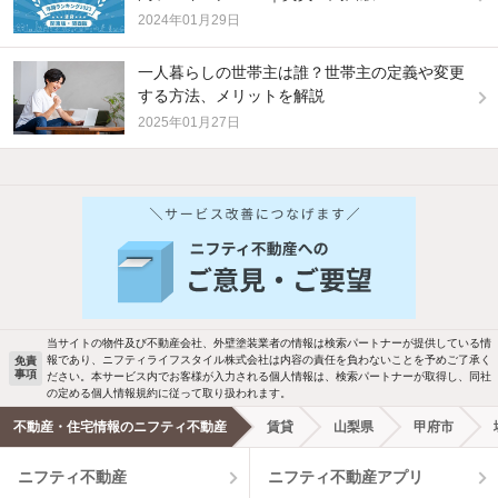
2024年01月29日
一人暮らしの世帯主は誰？世帯主の定義や変更
する方法、メリットを解説
2025年01月27日
他の人はこんな条件で絞り込んでいます！
人気のこだわり条件
バス・トイレ別
2階以上
駐車場あり
ペット相談
当サイトの物件及び不動産会社、外壁塗装業者の情報は検索パートナーが提供している情
報であり、ニフティライフスタイル株式会社は内容の責任を負わないことを予めご了承く
免責
洗濯機置場あり
独立洗面台
事項
ださい。本サービス内でお客様が入力される個人情報は、検索パートナーが取得し、同社
の定める個人情報規約に従って取り扱われます。
エアコンあり
都市ガス
不動産・住宅情報のニフティ不動産
賃貸
山梨県
甲府市
ニフティ不動産
ニフティ不動産アプリ
温水洗浄便座
オートロック