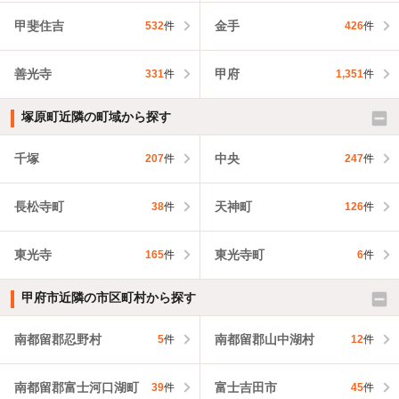
甲斐住吉
金手
532
件
426
件
善光寺
甲府
331
件
1,351
件
塚原町近隣の町域から探す
千塚
中央
207
件
247
件
長松寺町
天神町
38
件
126
件
東光寺
東光寺町
165
件
6
件
甲府市近隣の市区町村から探す
南都留郡忍野村
南都留郡山中湖村
5
件
12
件
南都留郡富士河口湖町
富士吉田市
39
件
45
件