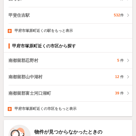
甲斐住吉駅
532
件
甲府市塚原町近くの駅をもっと表示
金手駅
善光寺駅
甲府駅
426
1,351
331
件
件
件
甲府市塚原町近くの市区から探す
南都留郡忍野村
5
件
南都留郡山中湖村
12
件
南都留郡富士河口湖町
39
件
甲府市塚原町近くの市区をもっと表示
富士吉田市
都留市
山梨市
81
68
件
件
45
件
物件が見つからなかったときの