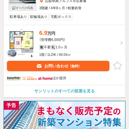
山梨県南アルプス市在家塚
3階建 / 4年8ヶ月 / 軽量鉄骨
すべての写真
駐車場あり
駐輪場あり
宅配ボックス
6.9
万円
（管理費6,000円）
不要
1.0ヶ月
敷
礼
1階 / 1LDK / 40.04㎡
お問い合わせ
（無料）
ほか提供
サンリットのすべての部屋を見る