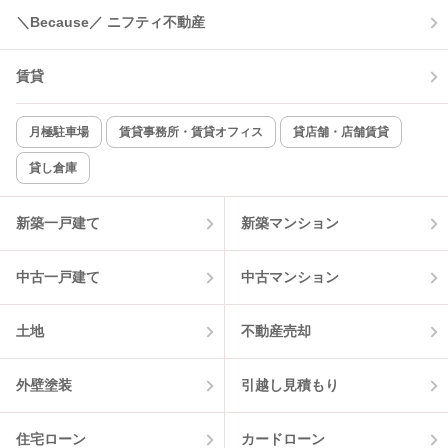
＼Because／ ニフティ不動産
コンロ2口以上
追焚き機能
賃貸
TV付インターホン
角部屋
新着のみ
インターネット無料
月極駐車場
賃貸事務所・賃貸オフィス
貸店舗・店舗賃貸
貸し倉庫
該当件数:
物件一覧に反映
8
件
新築一戸建て
新築マンション
中古一戸建て
中古マンション
土地
不動産売却
外壁塗装
引越し見積もり
住宅ローン
カードローン