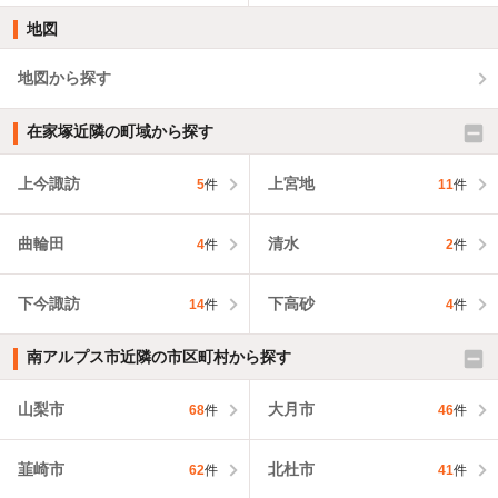
地図
地図から探す
在家塚近隣の町域から探す
上今諏訪
上宮地
5
件
11
件
曲輪田
清水
4
件
2
件
下今諏訪
下高砂
14
件
4
件
南アルプス市近隣の市区町村から探す
山梨市
大月市
68
件
46
件
韮崎市
北杜市
62
件
41
件