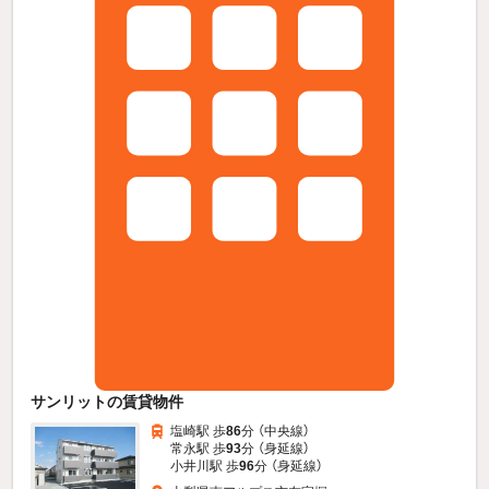
サンリットの賃貸物件
塩崎駅 歩
86
分 （中央線）
常永駅 歩
93
分 （身延線）
小井川駅 歩
96
分 （身延線）