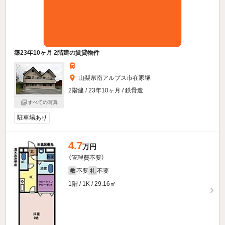
築23年10ヶ月 2階建の賃貸物件
山梨県南アルプス市在家塚
2階建 / 23年10ヶ月 / 鉄骨造
すべての写真
駐車場あり
4.7
万円
（管理費不要）
不要
不要
敷
礼
1階 / 1K / 29.16㎡