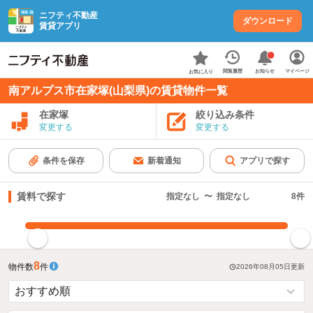
ニフティ不動産
ダウンロード
賃貸アプリ
お知らせ
閲覧履歴
マイページ
お気に入り
南アルプス市在家塚(山梨県)の賃貸物件一覧
在家塚
絞り込み条件
変更する
変更する
条件を保存
新着通知
アプリで探す
賃料で探す
指定なし
〜
指定なし
8
件
指定した賃料で絞り込む
8
物件数
件
2026年08月05日
更新