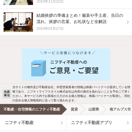
2023年11月22日
結婚挨拶の準備まとめ！服装や手土産、当日の
流れ、挨拶の言葉、お礼状など全解説
2024年03月27日
他の人はこんな条件で絞り込んでいます！
人気のこだわり条件
バス・トイレ別
2階以上
駐車場あり
ペット相談
当サイトの物件及び不動産会社、外壁塗装業者の情報は検索パートナーが提供している情
報であり、ニフティライフスタイル株式会社は内容の責任を負わないことを予めご了承く
免責
事項
ださい。本サービス内でお客様が入力される個人情報は、検索パートナーが取得し、同社
洗濯機置場あり
独立洗面台
の定める個人情報規約に従って取り扱われます。
不動産・住宅情報のニフティ不動産
賃貸
山梨県
南アルプス市
エアコンあり
都市ガス
ニフティ不動産
ニフティ不動産アプリ
温水洗浄便座
オートロック