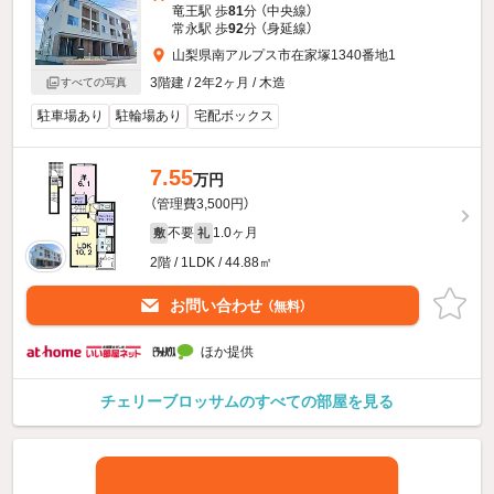
竜王駅 歩
81
分 （中央線）
常永駅 歩
92
分 （身延線）
山梨県南アルプス市在家塚1340番地1
3階建 / 2年2ヶ月 / 木造
すべての写真
駐車場あり
駐輪場あり
宅配ボックス
7.55
万円
（管理費3,500円）
不要
1.0ヶ月
敷
礼
2階 / 1LDK / 44.88㎡
お問い合わせ
（無料）
ほか提供
チェリーブロッサムのすべての部屋を見る