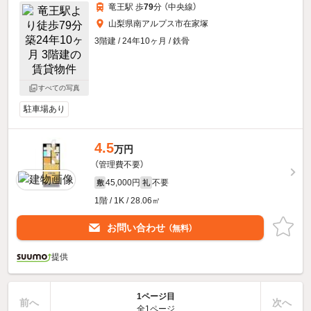
竜王駅 歩
79
分 （中央線）
山梨県南アルプス市在家塚
3階建 / 24年10ヶ月 / 鉄骨
すべての写真
駐車場あり
4.5
万円
（管理費不要）
45,000円
不要
敷
礼
1階 / 1K / 28.06㎡
お問い合わせ
（無料）
提供
1ページ目
前へ
次へ
全1ページ