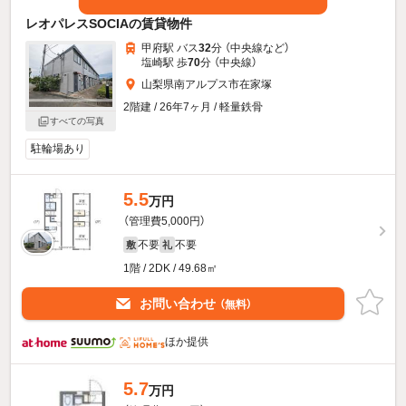
レオパレスSOCIAの賃貸物件
甲府駅 バス
32
分 （中央線
など
）
塩崎駅 歩
70
分 （中央線）
山梨県南アルプス市在家塚
2階建 / 26年7ヶ月 / 軽量鉄骨
すべての写真
駐輪場あり
5.5
万円
（管理費5,000円）
不要
不要
敷
礼
1階 / 2DK / 49.68㎡
お問い合わせ
（無料）
ほか提供
5.7
万円