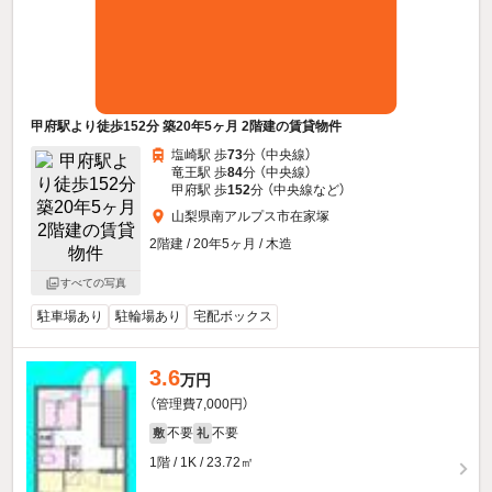
甲府駅より徒歩152分 築20年5ヶ月 2階建の賃貸物件
塩崎駅 歩
73
分 （中央線）
竜王駅 歩
84
分 （中央線）
甲府駅 歩
152
分 （中央線
など
）
山梨県南アルプス市在家塚
2階建 / 20年5ヶ月 / 木造
すべての写真
駐車場あり
駐輪場あり
宅配ボックス
3.6
万円
（管理費7,000円）
不要
不要
敷
礼
1階 / 1K / 23.72㎡