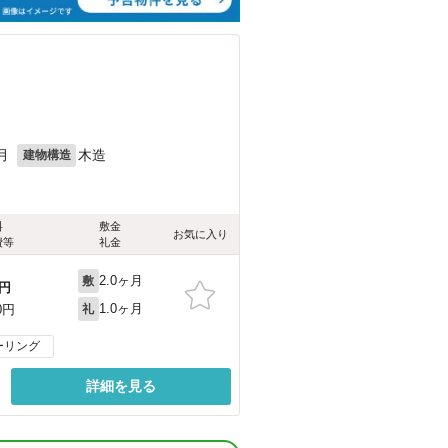
月
木造
建物構造
料
敷金
お気に入り
費等
礼金
2.0ヶ月
敷
円
1.0ヶ月
0円
礼
ーリング
詳細を見る