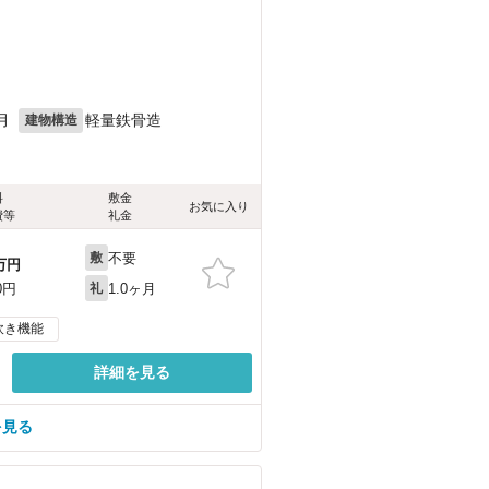
月
軽量鉄骨造
建物構造
料
敷金
お気に入り
費等
礼金
不要
敷
万円
1.0ヶ月
0円
礼
炊き機能
詳細を見る
を見る