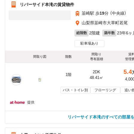
リバーサイド本滝の賃貸物件
韮崎駅 歩
19
分 （中央線）
山梨県韮崎市大草町若尾
2階建
23年6ヶ
総階数
築年数
駐車場あり
間取り
賃
間取り図
階数
専有面積
管理
5.4
2DK
1階
48.41㎡
4,00
バス・トイレ別
フローリング
追い
提供
リバーサイド本滝のすべての部屋