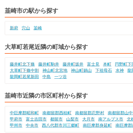
韮崎市の駅から探す
新府
穴山
韮崎
大草町若尾近隣の町域から探す
藤井町北下條
藤井町駒井
藤井町坂井
富士見
本町
円野町下
大草町下條中割
神山町北宮地
神山町鍋山
下祖母石
水神
龍
龍岡町若尾新田
中島
一ツ谷
韮崎市近隣の市区町村から探す
中巨摩郡昭和町
南都留郡西桂町
南都留郡忍野村
南都留郡山中
甲府市
富士吉田市
都留市
山梨市
大月市
南アルプス市
北
甲州市
中央市
西八代郡市川三郷町
南巨摩郡身延町
南巨摩郡