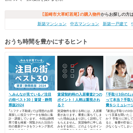
【韮崎市大草町若尾】の購入物件
からお探しの方
新築マンション
中古マンション
新築一戸建て
おうち時間を豊かにするヒント
＼みんなが見ている／注目
賃貸契約時の入居審査2つの
「手取り3分の1
の街ベスト30｜賃貸・静岡
ポイント！人柄は重視され
って本当？手取
県版2024
る？
費をシミュレー
「ニフティ不動産」では理想のお部
賃貸物件を借りる時には、入居審
「家賃は手取りの3分
屋探しに役立つデータを独自に集
査があります。審査に落ちてしま
いう言葉を聞いたこ
計・調査しています。 今回は静岡
った理由はあまり詳しく説明して
か？ 手取りに対し
県で最も検索・閲覧された注目の
もらえません。賃貸物件に申し込
ると、食費や貯金に
街の最新データをランキング形式
みをする前に、どのようなポイン
少なくなってしまい
でまとめました。
トで審査されるのか知っておきま