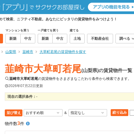
とめて検索、ニフティ不動産。あなたにピッタリの賃貸物件をみつけよう！
マンションを買う
一戸建てを買う
建てる
新築
中古
新築
中古
土地
不動産会社
調べる
山梨県
韮崎市
大草町若尾の賃貸物件を探す
韮崎市大草町若尾
(山梨県)の賃貸物件一覧
韮崎市大草町若尾
の賃貸物件をさまざまなこだわり条件から検索できます。
2026年07月22日
更新
現在の選択条件：
-
絞り込み
並び替え
＆
3
物件数
件