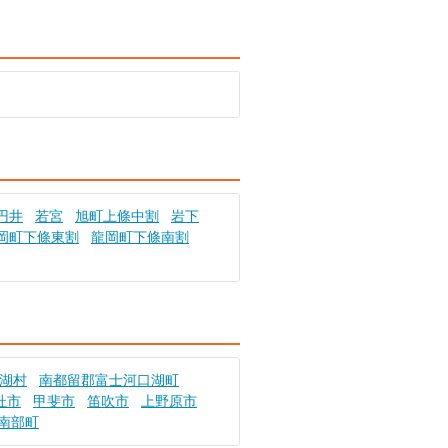
円井
若宮
旭町上條中割
岩下
岡町下條東割
龍岡町下條南割
湖村
南都留郡富士河口湖町
杜市
甲斐市
笛吹市
上野原市
南部町