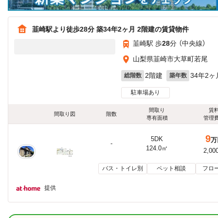
韮崎駅より徒歩28分 築34年2ヶ月 2階建の賃貸物件
韮崎駅 歩
28
分 （中央線）
山梨県韮崎市大草町若尾
2階建
34年2ヶ
総階数
築年数
駐車場あり
間取り
賃
間取り図
階数
専有面積
管理
9
5DK
万
-
124.0㎡
2,00
バス・トイレ別
ペット相談
フロ
提供