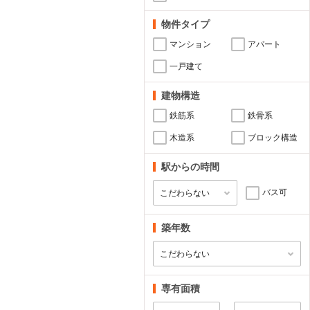
物件タイプ
マンション
アパート
一戸建て
建物構造
鉄筋系
鉄骨系
木造系
ブロック構造
駅からの時間
バス可
築年数
専有面積