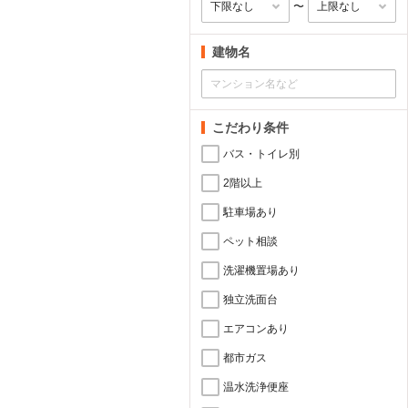
〜
建物名
こだわり条件
バス・トイレ別
2階以上
駐車場あり
ペット相談
洗濯機置場あり
独立洗面台
エアコンあり
都市ガス
温水洗浄便座