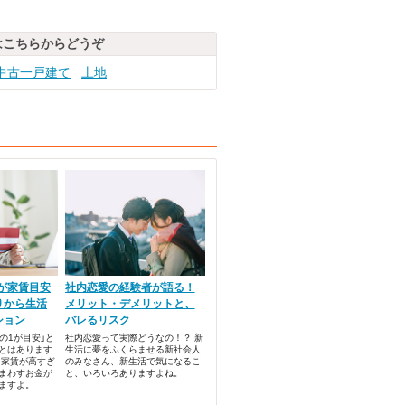
はこちらからどうぞ
中古一戸建て
土地
」が家賃目安
社内恋愛の経験者が語る！
りから生活
メリット・デメリットと、
ション
バレるリスク
の1が目安」と
社内恋愛って実際どうなの！？ 新
とはあります
生活に夢をふくらませる新社会人
て家賃が高すぎ
のみなさん、新生活で気になるこ
まわすお金が
と、いろいろありますよね。
ますよ。