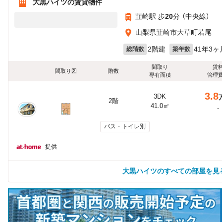
大黒ハイツの賃貸物件
韮崎駅 歩
20
分 （中央線）
山梨県韮崎市大草町若尾
2階建
41年3ヶ
総階数
築年数
間取り
賃
間取り図
階数
専有面積
管理
3.8
3DK
2階
41.0㎡
-
バス・トイレ別
提供
大黒ハイツのすべての部屋を見