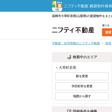
韮崎市大草町若尾(山梨県)の賃貸物件をま
借りる
賃貸
不動産・住宅情報のニフティ不動産
賃貸
検索中のエリア
大草町若尾
駅を変更
市区町村を変更
地図から探す
詳細条件を編集