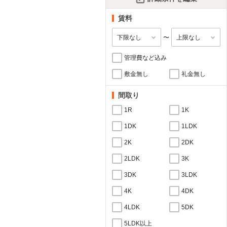
賃料
〜
管理費など込み
敷金無し
礼金無し
間取り
1R
1K
1DK
1LDK
2K
2DK
2LDK
3K
3DK
3LDK
4K
4DK
4LDK
5DK
5LDK以上