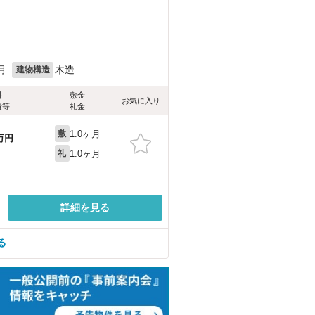
月
木造
建物構造
料
敷金
お気に入り
費等
礼金
1.0ヶ月
敷
万円
1.0ヶ月
礼
詳細を見る
る